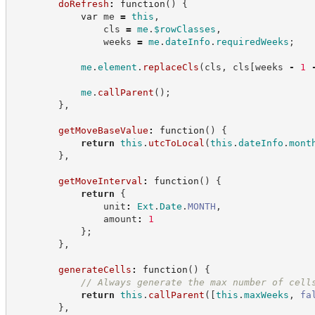
doRefresh
:
function
(
)
{
var
 me 
=
this
,
                cls 
=
me
.
$rowClasses
,
                weeks 
=
me
.
dateInfo
.
requiredWeeks
;
me
.
element
.
replaceCls
(
cls
,
 cls
[
weeks 
-
1
me
.
callParent
(
)
;
}
,
getMoveBaseValue
:
function
(
)
{
return
this
.
utcToLocal
(
this
.
dateInfo
.
mont
}
,
getMoveInterval
:
function
(
)
{
return
{
                unit
:
Ext
.
Date
.
MONTH
,
                amount
:
1
}
;
}
,
generateCells
:
function
(
)
{
//
 Always generate the max number of cell
return
this
.
callParent
(
[
this
.
maxWeeks
,
fa
}
,