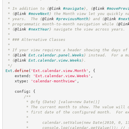
 *
 * In addition to 
{
@link
#navigate
}
, 
{
@link
#movePrev
 * 
{
@link
#moveNext
}
 the Month view let you quickly n
 * years.  The 
{
@link
#previousMonth
}
 and 
{
@link
#nex
 * programmatic month-to-month navigation while 
{
@lin
 * 
{
@link
#nextYear
}
 navigate the view across years.
 *
 * ### Alternative Classes
 *
 * If your view requires a header showing the days of
 * 
{
@link
Ext.calendar.panel.Weeks
}
 instead.  For a m
 * 
{
@link
Ext.calendar.view.Weeks
}
.
*/
Ext
.
define
(
'
Ext.calendar.view.Month
'
,
{
    extend
:
'
Ext.calendar.view.Weeks
'
,
    xtype
:
'
calendar-monthview
'
,
    config
:
{
/**
         * @cfg 
{Date}
[value=new Date()]
         * The current month to show. The value will 
         * first date of the configured month.  For e
         *
         *      calendar.setValue(new Date(2010, 0, 1
         *      console.log(calendar.getValue()); // 