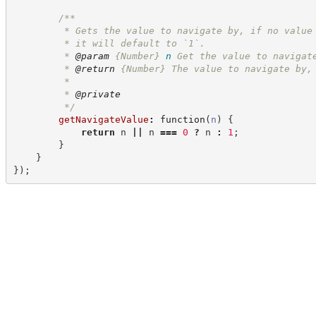
/**
         * Gets the value to navigate by, if no value
         * it will default to `1`.
         * 
@param
{Number}
n
Get the value to navigat
         * 
@return
{Number}
The value to navigate by,
         *
         * 
@private
*/
getNavigateValue
:
function
(
n
)
{
return
 n 
||
 n 
===
0
?
n
:
1
;
}
}
}
)
;