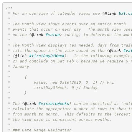
/**
 * For an overview of calendar views see 
{
@link
Ext.c
 *
 * The Month view shows events over an entire month. 
 * events that occur on each day.  The month view use
 * on the 
{
@link
#value
}
 config) to determine the mon
 *
 * The Month view displays (as needed) days from trai
 * fill the space in the view based on the 
{
@link
#va
 * 
{
@link
#firstDayOfWeek
}
.  In the following example
 * 27 and conclude on Sat Feb 6 because we require 6 
 * January.
 *
 *      {
 *          value: new Date(2010, 0, 1) // Fri
 *          firstDayOfWeek: 0 // Sunday
 *      }
 *
 * The 
{
@link
#visibleWeeks
}
 can be specified as `nul
 * calculate the appropriate number of rows to show i
 * from month to month.  This defaults to the largest
 * the view size is consistent across months.
 *
 * ### Date Range Navigation