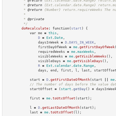
         * 
@return
{Ext.calendar.date.Range}
return.a
         * 
@return
{Ext.calendar.date.Range}
return.m
         * 
@return
{Number}
return.requireWeeks The n
         *
         * 
@private
*/
doRecalculate
:
function
(
start
)
{
var
 me 
=
this
,
D
=
Ext
.
Date
,
                daysInWeek 
=
D
.
DAYS_IN_WEEK
,
                firstDayOfWeek 
=
me
.
getFirstDayOfWeek
                requiredWeeks 
=
me
.
maxWeeks
,
                visibleWeeks 
=
me
.
getVisibleWeeks
(
)
,
                visibleDays 
=
me
.
getVisibleDays
(
)
,
R
=
Ext
.
calendar
.
date
.
Range
,
                days
,
 end
,
 first
,
 l
,
 last
,
 startOffse
            start 
=
D
.
getFirstDateOfMonth
(
start 
||
me
//
 The number of days before the value da
            startOffset 
=
(
start
.
getDay
(
)
+
 daysInWee
            first 
=
me
.
toUtcOffset
(
start
)
;
            l 
=
D
.
getLastDateOfMonth
(
start
)
;
            last 
=
me
.
toUtcOffset
(
l
)
;