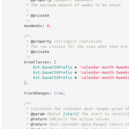
         * The maximum amount of weeks to be shown 
         *
         * 
@private
*/
        maxWeeks
:
6
,
/**
         * 
@property
{String[]}
rowClasses
         * The row classes for the view when they are
         * 
@private
*/
        $rowClasses
:
[
Ext
.
baseCSSPrefix
+
'
calendar-month-4week
Ext
.
baseCSSPrefix
+
'
calendar-month-5week
Ext
.
baseCSSPrefix
+
'
calendar-month-6week
]
,
        trackRanges
:
true
,
/**
         * Calculate the relevant date ranges given t
         * 
@param
{Date}
[start]
The start to recalcu
         * 
@return
{Object}
The active values.
         * 
@return
{Ext.calendar.date.Range}
return.v