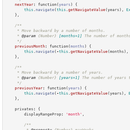
nextYear
:
function
(
years
)
{
this
.
navigate
(
this
.
getNavigateValue
(
years
)
,
E
}
,
/**
     * Move backward by a number of months.
     * 
@param
{Number}
[months=1]
The number of month
*/
previousMonth
:
function
(
months
)
{
this
.
navigate
(
-
this
.
getNavigateValue
(
months
)
,
}
,
/**
     * Move backward by a number of years.
     * 
@param
{Number}
[years=1]
The number of years 
*/
previousYear
:
function
(
years
)
{
this
.
navigate
(
-
this
.
getNavigateValue
(
years
)
,
}
,
    privates
:
{
        displayRangeProp
:
'
month
'
,
/**
         * 
@property
{Number}
maxWeeks