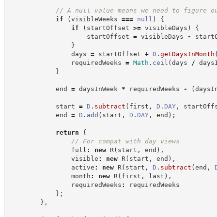
//
 A null value means we need to figure o
if
(
visibleWeeks 
===
null
)
{
if
(
startOffset 
>=
 visibleDays
)
{
                    startOffset 
=
 visibleDays 
-
 start
}
                days 
=
 startOffset 
+
D
.
getDaysInMonth
                requiredWeeks 
=
Math
.
ceil
(
days 
/
 days
}
            end 
=
 daysInWeek 
*
 requiredWeeks 
-
(
daysI
            start 
=
D
.
subtract
(
first
,
D
.
DAY
,
 startOff
            end 
=
D
.
add
(
start
,
D
.
DAY
,
 end
)
;
return
{
//
 For compat with day views
                full
:
new
R
(
start
,
 end
)
,
                visible
:
new
R
(
start
,
 end
)
,
                active
:
new
R
(
start
,
D
.
subtract
(
end
,
                month
:
new
R
(
first
,
 last
)
,
                requiredWeeks
:
 requiredWeeks
}
;
}
,