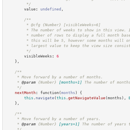
*/
        value
:
undefined
,
/**
         * @cfg 
{Number}
[visibleWeeks=6]
         * The number of weeks to show in this view. 
         * number of rows to display a full month bas
         * this will be 5, however some months will o
         * largest value to keep the view size consis
*/
        visibleWeeks
:
6
}
,
/**
     * Move forward by a number of months.
     * 
@param
{Number}
[months=1]
The number of month
*/
nextMonth
:
function
(
months
)
{
this
.
navigate
(
this
.
getNavigateValue
(
months
)
,
}
,
/**
     * Move forward by a number of years.
     * 
@param
{Number}
[years=1]
The number of years 
*/