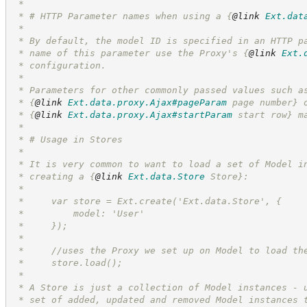
 * 
 * # HTTP Parameter names when using a 
{
@link
Ext.dat
 *
 * By default, the model ID is specified in an HTTP p
 * name of this parameter use the Proxy's 
{
@link
Ext.
 * configuration.
 *
 * Parameters for other commonly passed values such a
 * 
{
@link
Ext.data.proxy.Ajax#pageParam
 page number}
 
 * 
{
@link
Ext.data.proxy.Ajax#startParam
 start row}
 m
 *
 * # Usage in Stores
 *
 * It is very common to want to load a set of Model i
 * creating a 
{
@link
Ext.data.Store
 Store}
:
 *
 *     var store = Ext.create('Ext.data.Store', {
 *         model: 'User'
 *     });
 *
 *     //uses the Proxy we set up on Model to load th
 *     store.load();
 *
 * A Store is just a collection of Model instances - 
 * set of added, updated and removed Model instances 