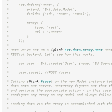
 *
 *     Ext.define('User', {
 *         extend: 'Ext.data.Model',
 *         fields: ['id', 'name', 'email'],
 *
 *         proxy: {
 *             type: 'rest',
 *             url : '/users'
 *         }
 *     });
 *
 * Here we've set up a 
{
@link
Ext.data.proxy.Rest
 Res
 * RESTful backend. Let's see how this works:
 *
 *     var user = Ext.create('User', {name: 'Ed Spenc
 *
 *     user.save(); //POST /users
 *
 * Calling 
{
@link
#save
}
 on the new Model instance te
 * data onto our server. RestProxy figures out that t
 * and performs the appropriate action - in this case
 * configure any Proxy on any Model and always follow
 *
 * Loading data via the Proxy is accomplished with th
 *