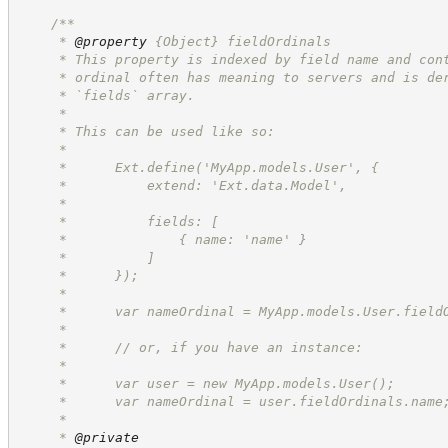
/**
     * 
@property
{Object}
fieldOrdinals
     * This property is indexed by field name and con
     * ordinal often has meaning to servers and is de
     * `fields` array.
     * 
     * This can be used like so:
     * 
     *      Ext.define('MyApp.models.User', {
     *          extend: 'Ext.data.Model',
     *
     *          fields: [
     *              { name: 'name' }
     *          ]
     *      });
     * 
     *      var nameOrdinal = MyApp.models.User.field
     *      
     *      // or, if you have an instance:
     *
     *      var user = new MyApp.models.User();
     *      var nameOrdinal = user.fieldOrdinals.name
     *
     * 
@private