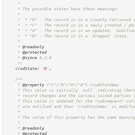
     *
     * The possible states have these meanings:
     *
     *  * "R" - The record is in a cleanly retrieved 
     *  * "C" - The record is in a newly created (`ph
     *  * "U" - The record is in an updated, `modifie
     *  * "D" - The record is in a `dropped` state.
     *
     * 
@readonly
     * 
@protected
     * 
@since
 6.2.0
*/
    crudState
:
'
R
'
,
/**
     * 
@property
 {"C"/"R"/"U"/"D"} crudStateWas
     * This value is initially `null` indicating ther
     * record changes and the various joined parties 
     * this value is updated for the *subsequent* cal
     * are notified and then `crudStateWas` is modifi
     *
     * The value of this property has the same meanin
     *
     * 
@readonly
     * 
@protected