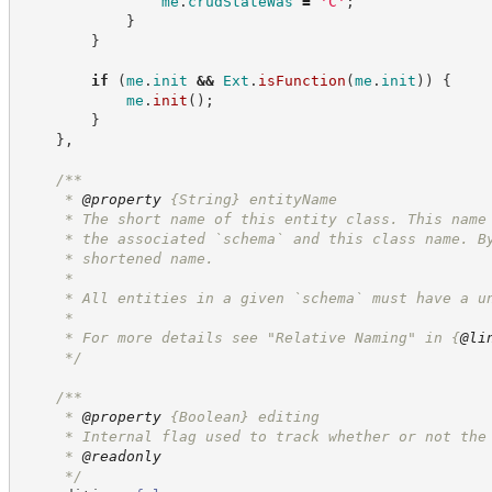
me
.
crudStateWas
=
'
C
'
;
}
}
if
(
me
.
init
&&
Ext
.
isFunction
(
me
.
init
)
)
{
me
.
init
(
)
;
}
}
,
/**
     * 
@property
{String}
entityName
     * The short name of this entity class. This name
     * the associated `schema` and this class name. B
     * shortened name.
     *
     * All entities in a given `schema` must have a u
     * 
     * For more details see "Relative Naming" in 
{
@li
*/
/**
     * 
@property
{Boolean}
editing
     * Internal flag used to track whether or not the
     * 
@readonly
*/