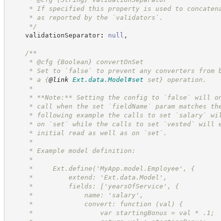
     * If specified this property is used to concaten
     * as reported by the `validators`.
*/
    validationSeparator
:
null
,
/**
     * @cfg 
{Boolean}
convertOnSet
     * Set to `false` to prevent any converters from 
     * a 
{
@link
Ext.data.Model#set
 set}
 operation.
     * 
     * **Note:** Setting the config to `false` will o
     * call when the set `fieldName` param matches th
     * following example the calls to set `salary` wi
     * on `set` while the calls to set `vested` will 
     * initial read as well as on `set`.
     * 
     * Example model definition:
     * 
     *     Ext.define('MyApp.model.Employee', {
     *         extend: 'Ext.data.Model',
     *         fields: ['yearsOfService', {
     *             name: 'salary',
     *             convert: function (val) {
     *                 var startingBonus = val * .1;