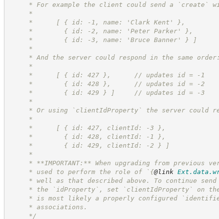
     * For example the client could send a `create` w
     *
     *      [ { id: -1, name: 'Clark Kent' },
     *        { id: -2, name: 'Peter Parker' },
     *        { id: -3, name: 'Bruce Banner' } ]
     *
     * And the server could respond in the same order
     *
     *      [ { id: 427 },      // updates id = -1
     *        { id: 428 },      // updates id = -2
     *        { id: 429 } ]     // updates id = -3
     *
     * Or using `clientIdProperty` the server could r
     *
     *      [ { id: 427, clientId: -3 },
     *        { id: 428, clientId: -1 },
     *        { id: 429, clientId: -2 } ]
     *
     * **IMPORTANT:** When upgrading from previous ve
     * used to perform the role of `
{
@link
Ext.data.w
     * well as that described above. To continue send
     * the `idProperty`, set `clientIdProperty` on th
     * is most likely a properly configured `identifi
     * associations.
*/