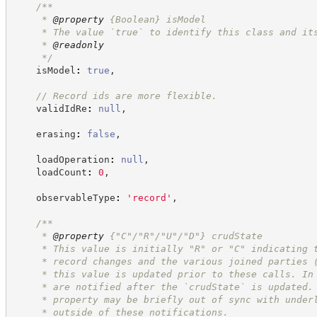
/**
     * 
@property
{Boolean}
isModel
     * The value `true` to identify this class and it
     * 
@readonly
*/
    isModel
:
true
,
//
 Record ids are more flexible.
    validIdRe
:
null
,
    erasing
:
false
,
    loadOperation
:
null
,
    loadCount
:
0
,
    observableType
:
'
record
'
,
/**
     * 
@property
 {"C"/"R"/"U"/"D"} crudState
     * This value is initially "R" or "C" indicating 
     * record changes and the various joined parties 
     * this value is updated prior to these calls. In
     * are notified after the `crudState` is updated.
     * property may be briefly out of sync with under
     * outside of these notifications.