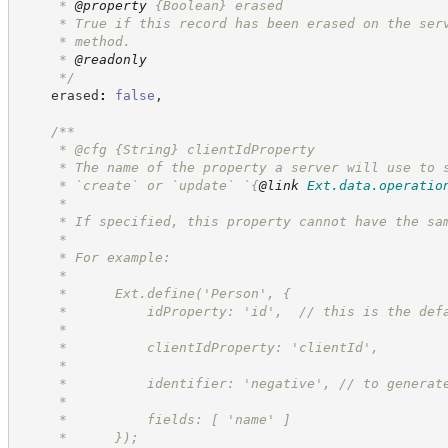
     * 
@property
{Boolean}
erased
     * True if this record has been erased on the ser
     * method.
     * 
@readonly
*/
    erased
:
false
,
/**
     * @cfg 
{String}
clientIdProperty
     * The name of the property a server will use to 
     * `create` or `update` `
{
@link
Ext.data.operatio
     *
     * If specified, this property cannot have the sa
     *
     * For example:
     *
     *      Ext.define('Person', {
     *          idProperty: 'id',  // this is the def
     *
     *          clientIdProperty: 'clientId',
     *
     *          identifier: 'negative', // to generat
     *
     *          fields: [ 'name' ]
     *      });