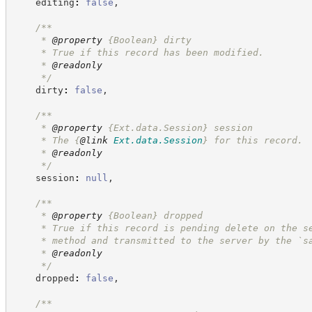
    editing
:
false
,
/**
     * 
@property
{Boolean}
dirty
     * True if this record has been modified.
     * 
@readonly
*/
    dirty
:
false
,
/**
     * 
@property
{Ext.data.Session}
session
     * The 
{
@link
Ext.data.Session
}
 for this record.
     * 
@readonly
*/
    session
:
null
,
/**
     * 
@property
{Boolean}
dropped
     * True if this record is pending delete on the s
     * method and transmitted to the server by the `s
     * 
@readonly
*/
    dropped
:
false
,
/**