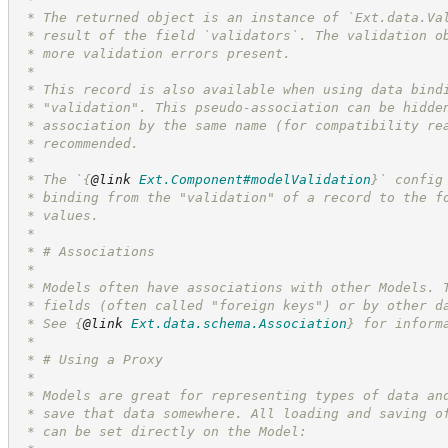
 * The returned object is an instance of `Ext.data.Va
 * result of the field `validators`. The validation o
 * more validation errors present.
 *
 * This record is also available when using data bind
 * "validation". This pseudo-association can be hidde
 * association by the same name (for compatibility re
 * recommended.
 *
 * The `
{
@link
Ext.Component#modelValidation
}
` config
 * binding from the "validation" of a record to the f
 * values.
 *
 * # Associations
 * 
 * Models often have associations with other Models. 
 * fields (often called "foreign keys") or by other d
 * See 
{
@link
Ext.data.schema.Association
}
 for inform
 *
 * # Using a Proxy
 *
 * Models are great for representing types of data an
 * save that data somewhere. All loading and saving o
 * can be set directly on the Model: