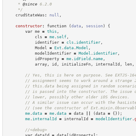
     * 
@since
 6.2.0
*/
    crudStateWas
:
null
,
constructor
:
function
(
data
,
session
)
{
var
 me 
=
this
,
            cls 
=
me
.
self
,
            identifier 
=
cls
.
identifier
,
            Model 
=
Ext
.
data
.
Model
,
            modelIdentifier 
=
Model
.
identifier
,
            idProperty 
=
me
.
idField
.
name
,
            array
,
 id
,
 initializeFn
,
 internalId
,
 len
,
//
 Yes, this is here on purpose. See EXTJS-16
//
 assignment seems to work around a strange 
//
 this.data being assigned in random scenari
//
 is passed into the constructor. The issue 
//
 lower, possibly other older iOS devices.
//
 A similar issue can occur with the hasList
//
 (see the constructor of Ext.mixin.Observab
me
.
data
=
me
.
data
=
 data 
||
(
data 
=
{
}
)
;
me
.
internalId
=
 internalId 
=
modelIdentifier
.
//
<debug>
var
 dataId 
=
 data
[
idProperty
]
;