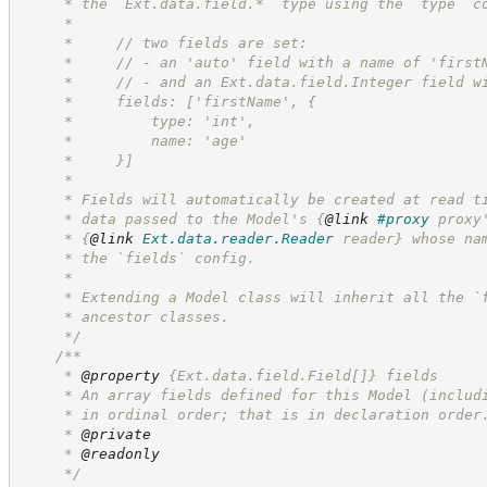
     * the `Ext.data.field.*` type using the `type` c
     * 
     *     // two fields are set:
     *     // - an 'auto' field with a name of 'first
     *     // - and an Ext.data.field.Integer field w
     *     fields: ['firstName', {
     *         type: 'int',
     *         name: 'age'
     *     }]
     * 
     * Fields will automatically be created at read t
     * data passed to the Model's 
{
@link
#proxy
 proxy
     * 
{
@link
Ext.data.reader.Reader
 reader}
 whose na
     * the `fields` config.
     * 
     * Extending a Model class will inherit all the `
     * ancestor classes.
*/
/**
     * 
@property
{Ext.data.field.Field[]}
fields
     * An array fields defined for this Model (includ
     * in ordinal order; that is in declaration order
     * 
@private
     * 
@readonly
*/