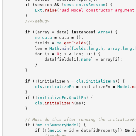
if
(
session 
&&
!
session
.
isSession
)
{
Ext
.
raise
(
'
Bad Model constructor argument
}
//
</debug>
if
(
(
array 
=
 data
)
instanceof
Array
)
{
me
.
data
=
 data 
=
{
}
;
            fields 
=
me
.
getFields
(
)
;
            len 
=
Math
.
min
(
fields
.
length
,
array
.
lengt
for
(
i 
=
0
;
 i 
<
 len
;
++
i
)
{
                data
[
fields
[
i
]
.
name
]
=
 array
[
i
]
;
}
}
if
(
!
(
initializeFn 
=
cls
.
initializeFn
)
)
{
cls
.
initializeFn
=
 initializeFn 
=
Model
.
m
}
if
(
!
initializeFn
.
$nullFn
)
{
cls
.
initializeFn
(
me
)
;
}
//
 Must do this after running the initializeF
if
(
!
me
.
isSummaryModel
)
{
if
(
!
(
me
.
id
=
 id 
=
 data
[
idProperty
]
)
&&
 i
//
<debug>