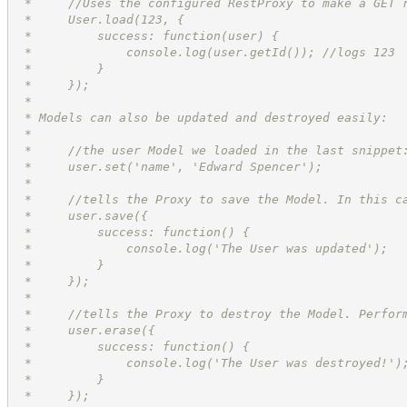
 *     //Uses the configured RestProxy to make a GET 
 *     User.load(123, {
 *         success: function(user) {
 *             console.log(user.getId()); //logs 123
 *         }
 *     });
 *
 * Models can also be updated and destroyed easily:
 *
 *     //the user Model we loaded in the last snippet
 *     user.set('name', 'Edward Spencer');
 *
 *     //tells the Proxy to save the Model. In this c
 *     user.save({
 *         success: function() {
 *             console.log('The User was updated');
 *         }
 *     });
 *
 *     //tells the Proxy to destroy the Model. Perfor
 *     user.erase({
 *         success: function() {
 *             console.log('The User was destroyed!')
 *         }
 *     });