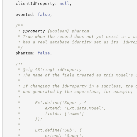
    clientIdProperty
:
null
,
    evented
:
false
,
/**
     * 
@property
{Boolean}
phantom
     * True when the record does not yet exist in a s
     * has a real database identity set as its `idPro
*/
    phantom
:
false
,
/**
     * @cfg 
{String}
idProperty
     * The name of the field treated as this Model's 
     *
     * If changing the idProperty in a subclass, the 
     * one generated by the superclass, for example;
     *
     *      Ext.define('Super', {
     *          extend: 'Ext.data.Model',
     *          fields: ['name']
     *      });
     *
     *      Ext.define('Sub', {
     *          extend: 'Super',