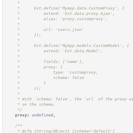
     *
     *      Ext.define('MyApp.data.CustomProxy', {
     *          extend: 'Ext.data.proxy.Ajax',
     *          alias: 'proxy.customproxy',
     *
     *          url: 'users.json'
     *      });
     *
     *      Ext.define('MyApp.models.CustomModel', {
     *          extend: 'Ext.data.Model',
     *
     *          fields: ['name'],
     *          proxy: {
     *              type: 'customproxy,
     *              schema: false
     *          }
     *      });
     *
     * With `schema: false`, the `url` of the proxy w
     * on the schema.
*/
    proxy
:
undefined
,
/**
     * @cfg {String/Object} [schema='default']