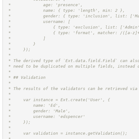
 *             age: 'presence',
 *             name: { type: 'length', min: 2 },
 *             gender: { type: 'inclusion', list: ['M
 *             username: [
 *                 { type: 'exclusion', list: ['Admin
 *                 { type: 'format', matcher: /([a-z]
 *             ]
 *         }
 *     });
 *
 * The derived type of `Ext.data.field.Field` can als
 * need to be duplicated on multiple fields, instead 
 *
 * ## Validation
 *
 * The results of the validators can be retrieved via
 *
 *     var instance = Ext.create('User', {
 *         name: 'Ed',
 *         gender: 'Male',
 *         username: 'edspencer'
 *     });
 *
 *     var validation = instance.getValidation();
 *