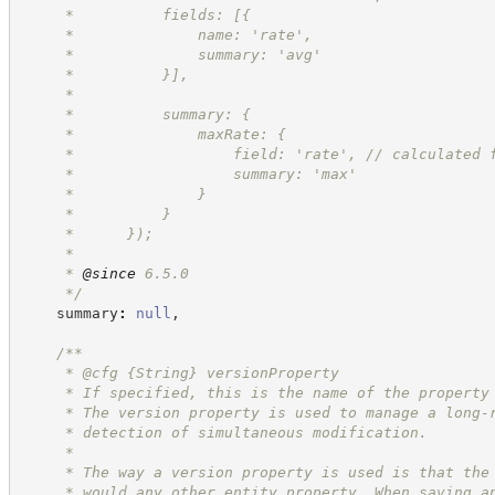
     *          fields: [{
     *              name: 'rate',
     *              summary: 'avg'
     *          }],
     *
     *          summary: {
     *              maxRate: {
     *                  field: 'rate', // calculated 
     *                  summary: 'max'
     *              }
     *          }
     *      });
     *
     * 
@since
 6.5.0
*/
    summary
:
null
,
/**
     * @cfg 
{String}
versionProperty
     * If specified, this is the name of the property
     * The version property is used to manage a long-
     * detection of simultaneous modification.
     * 
     * The way a version property is used is that the
     * would any other entity property. When saving a