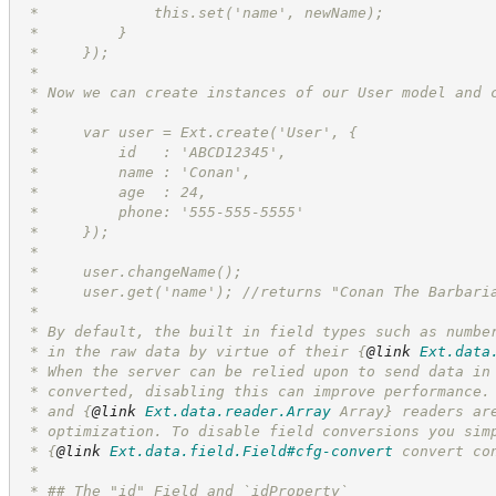
 *             this.set('name', newName);
 *         }
 *     });
 *
 * Now we can create instances of our User model and 
 *
 *     var user = Ext.create('User', {
 *         id   : 'ABCD12345',
 *         name : 'Conan',
 *         age  : 24,
 *         phone: '555-555-5555'
 *     });
 *
 *     user.changeName();
 *     user.get('name'); //returns "Conan The Barbari
 *
 * By default, the built in field types such as numbe
 * in the raw data by virtue of their 
{
@link
Ext.data
 * When the server can be relied upon to send data in
 * converted, disabling this can improve performance.
 * and 
{
@link
Ext.data.reader.Array
 Array}
 readers ar
 * optimization. To disable field conversions you sim
 * 
{
@link
Ext.data.field.Field#cfg-convert
 convert co
 *
 * ## The "id" Field and `idProperty`