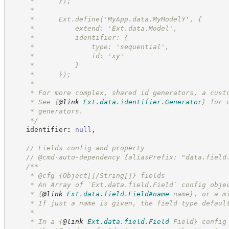
     *      });
     *
     *      Ext.define('MyApp.data.MyModelY', {
     *          extend: 'Ext.data.Model',
     *          identifier: {
     *              type: 'sequential',
     *              id: 'xy'
     *          }
     *      });
     *
     * For more complex, shared id generators, a cust
     * See 
{
@link
Ext.data.identifier.Generator
}
 for 
     * generators.
*/
    identifier
:
null
,
//
 Fields config and property
//
 @cmd-auto-dependency {aliasPrefix: "data.field
/**
     * @cfg {Object[]/String[]} fields
     * An Array of `Ext.data.field.Field` config obje
     * 
{
@link
Ext.data.field.Field#name
 name}
, or a m
     * If just a name is given, the field type defaul
     * 
     * In a 
{
@link
Ext.data.field.Field
 Field}
 config