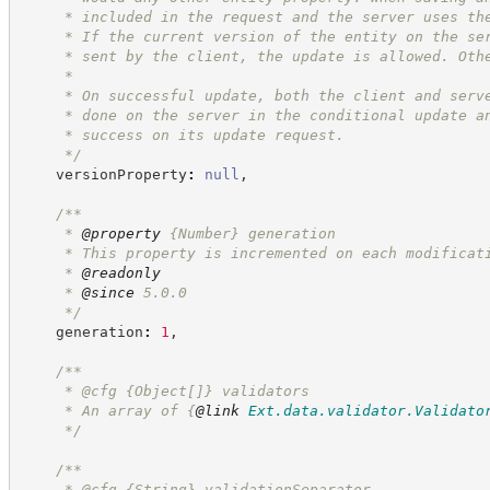
     * included in the request and the server uses th
     * If the current version of the entity on the se
     * sent by the client, the update is allowed. Oth
     * 
     * On successful update, both the client and serv
     * done on the server in the conditional update a
     * success on its update request.
*/
    versionProperty
:
null
,
/**
     * 
@property
{Number}
generation
     * This property is incremented on each modificat
     * 
@readonly
     * 
@since
 5.0.0
*/
    generation
:
1
,
/**
     * @cfg 
{Object[]}
validators
     * An array of 
{
@link
Ext.data.validator.Validato
*/
/**
     * @cfg 
{String}
validationSeparator