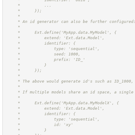
     *          ...
     *      });
     *
     * An id generator can also be further configured
     *
     *      Ext.define('MyApp.data.MyModel', {
     *          extend: 'Ext.data.Model',
     *          identifier: {
     *              type: 'sequential',
     *              seed: 1000,
     *              prefix: 'ID_'
     *          }
     *      });
     *
     * The above would generate id's such as ID_1000,
     *
     * If multiple models share an id space, a single
     *
     *      Ext.define('MyApp.data.MyModelX', {
     *          extend: 'Ext.data.Model',
     *          identifier: {
     *              type: 'sequential',
     *              id: 'xy'
     *          }