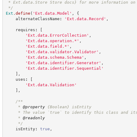
 * Ext.data.Store Store docs} for more information on
*/
Ext
.
define
(
'
Ext.data.Model
'
,
{
    alternateClassName
:
'
Ext.data.Record
'
,
    requires
:
[
'
Ext.data.ErrorCollection
'
,
'
Ext.data.operation.*
'
,
'
Ext.data.field.*
'
,
'
Ext.data.validator.Validator
'
,
'
Ext.data.schema.Schema
'
,
'
Ext.data.identifier.Generator
'
,
'
Ext.data.identifier.Sequential
'
]
,
    uses
:
[
'
Ext.data.Validation
'
]
,
/**
     * 
@property
{Boolean}
isEntity
     * The value `true` to identify this class and it
     * 
@readonly
*/
    isEntity
:
true
,