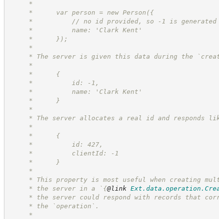
     *
     *      var person = new Person({
     *          // no id provided, so -1 is generated
     *          name: 'Clark Kent'
     *      });
     *
     * The server is given this data during the `crea
     *
     *      {
     *          id: -1,
     *          name: 'Clark Kent'
     *      }
     *
     * The server allocates a real id and responds li
     *
     *      {
     *          id: 427,
     *          clientId: -1
     *      }
     *
     * This property is most useful when creating mul
     * the server in a `
{
@link
Ext.data.operation.Cre
     * the server could respond with records that cor
     * the `operation`.
     *