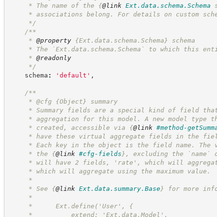
     * The name of the 
{
@link
Ext.data.schema.Schema
 
     * associations belong. For details on custom sch
*/
/**
     * 
@property
{Ext.data.schema.Schema}
schema
     * The `Ext.data.schema.Schema` to which this ent
     * 
@readonly
*/
    schema
:
'
default
'
,
/**
     * @cfg 
{Object}
summary
     * Summary fields are a special kind of field tha
     * aggregation for this model. A new model type t
     * created, accessible via 
{
@link
#method-getSumm
     * have these virtual aggregate fields in the fie
     * Each key in the object is the field name. The 
     * the 
{
@link
#cfg-fields
}
, excluding the `name` 
     * will have 2 fields, 'rate', which will aggrega
     * which will aggregate using the maximum value.
     *
     * See 
{
@link
Ext.data.summary.Base
}
 for more inf
     *
     *      Ext.define('User', {
     *          extend: 'Ext.data.Model',