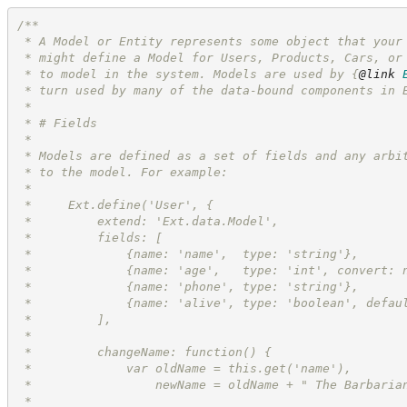
/**
 * A Model or Entity represents some object that your
 * might define a Model for Users, Products, Cars, or
 * to model in the system. Models are used by 
{
@link
 * turn used by many of the data-bound components in 
 *
 * # Fields
 *
 * Models are defined as a set of fields and any arbi
 * to the model. For example:
 *
 *     Ext.define('User', {
 *         extend: 'Ext.data.Model',
 *         fields: [
 *             {name: 'name',  type: 'string'},
 *             {name: 'age',   type: 'int', convert: 
 *             {name: 'phone', type: 'string'},
 *             {name: 'alive', type: 'boolean', defau
 *         ],
 *
 *         changeName: function() {
 *             var oldName = this.get('name'),
 *                 newName = oldName + " The Barbaria
 *