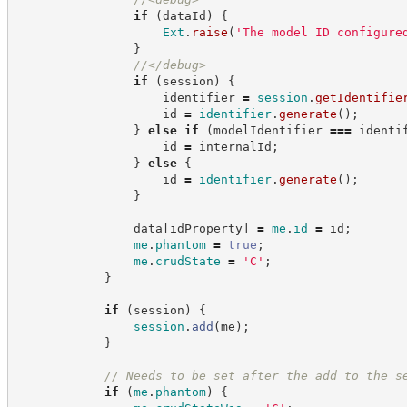
if
(
dataId
)
{
Ext
.
raise
(
'
The model ID configure
}
//
</debug>
if
(
session
)
{
                    identifier 
=
session
.
getIdentifie
                    id 
=
identifier
.
generate
(
)
;
}
else
if
(
modelIdentifier 
===
 identi
                    id 
=
 internalId
;
}
else
{
                    id 
=
identifier
.
generate
(
)
;
}
                data
[
idProperty
]
=
me
.
id
=
 id
;
me
.
phantom
=
true
;
me
.
crudState
=
'
C
'
;
}
if
(
session
)
{
session
.
add
(
me
)
;
}
//
 Needs to be set after the add to the s
if
(
me
.
phantom
)
{