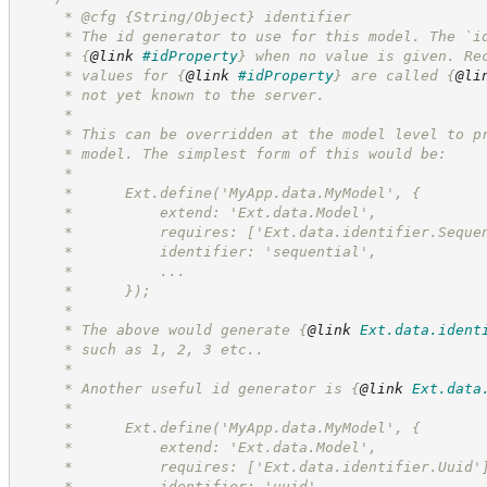
     * @cfg {String/Object} identifier
     * The id generator to use for this model. The `i
     * 
{
@link
#idProperty
}
 when no value is given. Re
     * values for 
{
@link
#idProperty
}
 are called 
{
@li
     * not yet known to the server.
     *
     * This can be overridden at the model level to p
     * model. The simplest form of this would be:
     *
     *      Ext.define('MyApp.data.MyModel', {
     *          extend: 'Ext.data.Model',
     *          requires: ['Ext.data.identifier.Seque
     *          identifier: 'sequential',
     *          ...
     *      });
     *
     * The above would generate 
{
@link
Ext.data.ident
     * such as 1, 2, 3 etc..
     *
     * Another useful id generator is 
{
@link
Ext.data
     *
     *      Ext.define('MyApp.data.MyModel', {
     *          extend: 'Ext.data.Model',
     *          requires: ['Ext.data.identifier.Uuid'
     *          identifier: 'uuid',