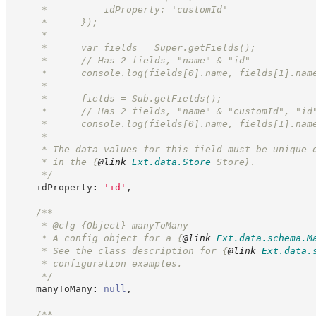
     *          idProperty: 'customId'
     *      });
     *
     *      var fields = Super.getFields();
     *      // Has 2 fields, "name" & "id"
     *      console.log(fields[0].name, fields[1].nam
     *
     *      fields = Sub.getFields();
     *      // Has 2 fields, "name" & "customId", "id
     *      console.log(fields[0].name, fields[1].nam
     *
     * The data values for this field must be unique 
     * in the 
{
@link
Ext.data.Store
 Store}
.
*/
    idProperty
:
'
id
'
,
/**
     * @cfg 
{Object}
manyToMany
     * A config object for a 
{
@link
Ext.data.schema.M
     * See the class description for 
{
@link
Ext.data.
     * configuration examples.
*/
    manyToMany
:
null
,
/**