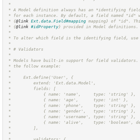
 *
 * A Model definition always has an *identifying fiel
 * for each instance. By default, a field named "id" 
 * 
{
@link
Ext.data.Field#mapping
 mapping}
 of "id". Th
 * 
{
@link
#idProperty
}
 provided in Model definitions.
 *
 * To alter which field is the identifying field, use
 *
 * # Validators
 *
 * Models have built-in support for field validators.
 * the follow example:
 *
 *     Ext.define('User', {
 *         extend: 'Ext.data.Model',
 *         fields: [
 *             { name: 'name',     type: 'string' },
 *             { name: 'age',      type: 'int' },
 *             { name: 'phone',    type: 'string' },
 *             { name: 'gender',   type: 'string' },
 *             { name: 'username', type: 'string' },
 *             { name: 'alive',    type: 'boolean', d
 *         ],
 *
 *         validators: {