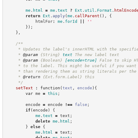
me
.
html
=
me
.
text
?
Ext
.
util
.
Format
.
htmlEncod
return
Ext
.
apply
(
me
.
callParent
(
)
,
{
            htmlFor
:
me
.
forId
||
'
'
}
)
;
}
,
/**
     * Updates the label's innerHTML with the specifi
     * 
@param
{String}
text
The new label text
     * 
@param
{Boolean}
[encode=true]
False to skip H
     * to the label. This might be useful if you want
     * than rendering them as string literals per the
     * 
@return
{Ext.form.Label}
this
*/
setText
:
function
(
text
,
encode
)
{
var
 me 
=
this
;
        encode 
=
 encode 
!==
false
;
if
(
encode
)
{
me
.
text
=
 text
;
delete
me
.
html
;
}
else
{
me
.
html
=
 text
;
delete
me
.
text
;