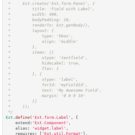
 *     Ext.create('Ext.form.Panel', {
 *         title: 'Field with Label',
 *         width: 400,
 *         bodyPadding: 10,
 *         renderTo: Ext.getBody(),
 *         layout: {
 *             type: 'hbox',
 *             align: 'middle'
 *         },
 *         items: [{
 *             xtype: 'textfield',
 *             hideLabel: true,
 *             flex: 1
 *         }, {
 *             xtype: 'label',
 *             forId: 'myFieldId',
 *             text: 'My Awesome Field',
 *             margin: '0 0 0 10'
 *         }]
 *     });
*/
Ext
.
define
(
'
Ext.form.Label
'
,
{
    extend
:
'
Ext.Component
'
,
    alias
:
'
widget.label
'
,
    requires
:
[
'
Ext.util.Format
'
]
,