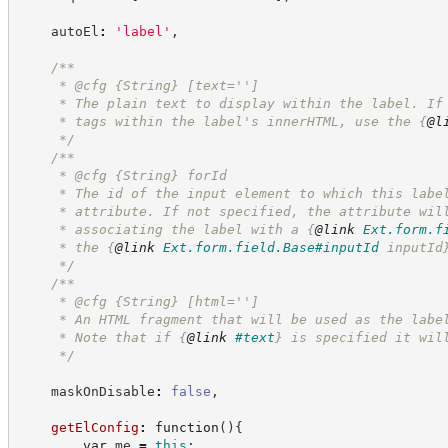
    autoEl
:
'
label
'
,
/**
     * @cfg 
{String}
[text='']
     * The plain text to display within the label. If
     * tags within the label's innerHTML, use the 
{
@l
*/
/**
     * @cfg 
{String}
forId
     * The id of the input element to which this labe
     * attribute. If not specified, the attribute wil
     * associating the label with a 
{
@link
Ext.form.f
     * the 
{
@link
Ext.form.field.Base#inputId
 inputId
*/
/**
     * @cfg 
{String}
[html='']
     * An HTML fragment that will be used as the labe
     * Note that if 
{
@link
#text
}
 is specified it wil
*/
    maskOnDisable
:
false
,
getElConfig
:
function
(
)
{
var
 me 
=
this
;