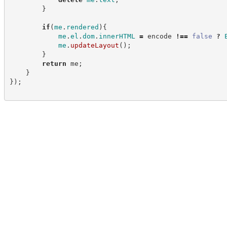
}
if
(
me
.
rendered
)
{
me
.
el
.
dom
.
innerHTML
=
 encode 
!==
false
?
me
.
updateLayout
(
)
;
}
return
 me
;
}
}
)
;