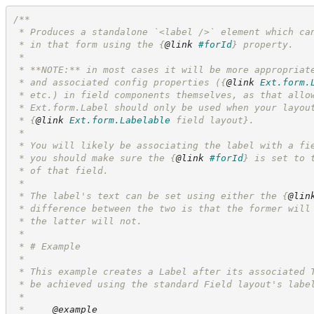
/**
 * Produces a standalone `<label />` element which ca
 * in that form using the 
{
@link
#forId
}
 property.
 * 
 * **NOTE:** in most cases it will be more appropriat
 * and associated config properties (
{
@link
Ext.form.
 * etc.) in field components themselves, as that allo
 * Ext.form.Label should only be used when your layou
 * 
{
@link
Ext.form.Labelable
 field layout}
.
 * 
 * You will likely be associating the label with a fi
 * you should make sure the 
{
@link
#forId
}
 is set to 
 * of that field.
 * 
 * The label's text can be set using either the 
{
@lin
 * difference between the two is that the former will
 * the latter will not.
 *
 * # Example
 * 
 * This example creates a Label after its associated 
 * be achieved using the standard Field layout's labe
 * 
 *     
@example