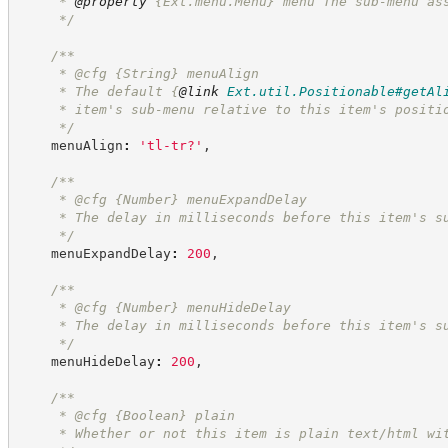
     * 
@property
{Ext.menu.Menu}
menu The sub-menu as
*/
/**
     * @cfg 
{String}
menuAlign
     * The default 
{
@link
Ext.util.Positionable#getAl
     * item's sub-menu relative to this item's positi
*/
    menuAlign
:
'
tl-tr?
'
,
/**
     * @cfg 
{Number}
menuExpandDelay
     * The delay in milliseconds before this item's s
*/
    menuExpandDelay
:
200
,
/**
     * @cfg 
{Number}
menuHideDelay
     * The delay in milliseconds before this item's s
*/
    menuHideDelay
:
200
,
/**
     * @cfg 
{Boolean}
plain
     * Whether or not this item is plain text/html wi