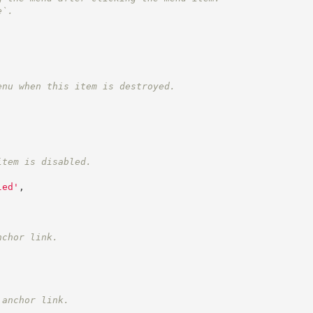
e`.
enu when this item is destroyed.
item is disabled.
led
'
,
nchor link.
 anchor link.