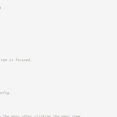
d
item is focused.
,
onfig.
g the menu after clicking the menu item.