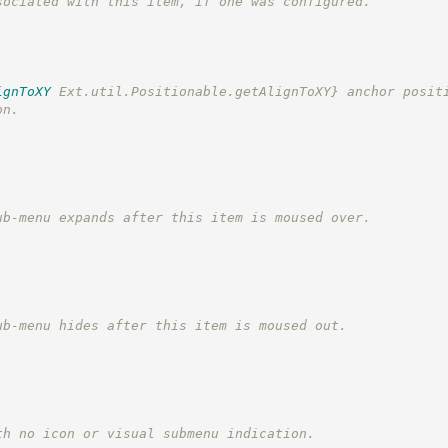
sociated with this item, if one was configured.
ignToXY
 Ext.util.Positionable.getAlignToXY}
 anchor posit
on.
ub-menu expands after this item is moused over.
ub-menu hides after this item is moused out.
th no icon or visual submenu indication.