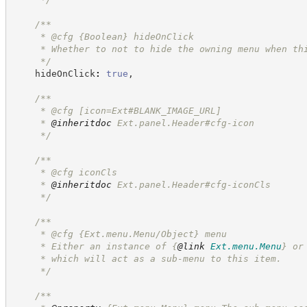
/**
     * @cfg 
{Boolean}
hideOnClick
     * Whether to not to hide the owning menu when th
*/
    hideOnClick
:
true
,
/**
     * @cfg [icon=Ext#BLANK_IMAGE_URL]
     * 
@inheritdoc
 Ext.panel.Header#cfg-icon
*/
/**
     * @cfg iconCls
     * 
@inheritdoc
 Ext.panel.Header#cfg-iconCls
*/
/**
     * @cfg {Ext.menu.Menu/Object} menu
     * Either an instance of 
{
@link
Ext.menu.Menu
}
 or
     * which will act as a sub-menu to this item.
*/
/**