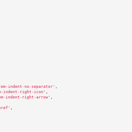
,
,
tem-indent-no-separator
'
,
m-indent-right-icon
'
,
em-indent-right-arrow
'
,
href
'
,