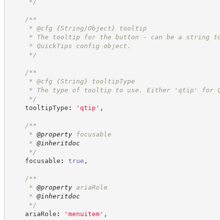
*/
/**
     * @cfg {String/Object} tooltip
     * The tooltip for the button - can be a string t
     * QuickTips config object.
*/
/**
     * @cfg 
{String}
tooltipType
     * The type of tooltip to use. Either 'qtip' for 
*/
    tooltipType
:
'
qtip
'
,
/**
     * 
@property
 focusable
     * 
@inheritdoc
*/
    focusable
:
true
,
/**
     * 
@property
 ariaRole
     * 
@inheritdoc
*/
    ariaRole
:
'
menuitem
'
,