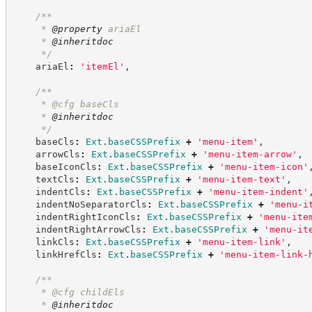
/**
     * 
@property
 ariaEl
     * 
@inheritdoc
*/
    ariaEl
:
'
itemEl
'
,
/**
     * @cfg baseCls
     * 
@inheritdoc
*/
    baseCls
:
Ext
.
baseCSSPrefix
+
'
menu-item
'
,
    arrowCls
:
Ext
.
baseCSSPrefix
+
'
menu-item-arrow
'
,
    baseIconCls
:
Ext
.
baseCSSPrefix
+
'
menu-item-icon
'
    textCls
:
Ext
.
baseCSSPrefix
+
'
menu-item-text
'
,
    indentCls
:
Ext
.
baseCSSPrefix
+
'
menu-item-indent
'
    indentNoSeparatorCls
:
Ext
.
baseCSSPrefix
+
'
menu-i
    indentRightIconCls
:
Ext
.
baseCSSPrefix
+
'
menu-ite
    indentRightArrowCls
:
Ext
.
baseCSSPrefix
+
'
menu-it
    linkCls
:
Ext
.
baseCSSPrefix
+
'
menu-item-link
'
,
    linkHrefCls
:
Ext
.
baseCSSPrefix
+
'
menu-item-link-
/**
     * @cfg childEls
     * 
@inheritdoc