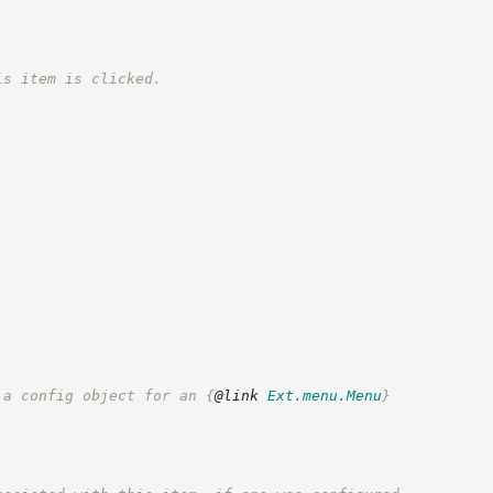
is item is clicked.
 a config object for an 
{
@link
Ext.menu.Menu
}