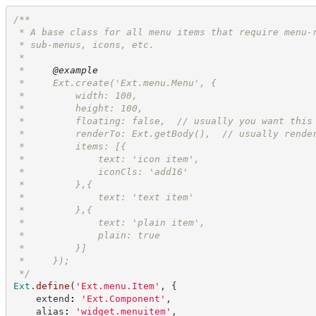
/**
 * A base class for all menu items that require menu-
 * sub-menus, icons, etc.
 *
 *     
@example
 *     Ext.create('Ext.menu.Menu', {
 *         width: 100,
 *         height: 100,
 *         floating: false,  // usually you want this
 *         renderTo: Ext.getBody(),  // usually rende
 *         items: [{
 *             text: 'icon item',
 *             iconCls: 'add16'
 *         },{
 *             text: 'text item'
 *         },{
 *             text: 'plain item',
 *             plain: true
 *         }]
 *     });
*/
Ext
.
define
(
'
Ext.menu.Item
'
,
{
    extend
:
'
Ext.Component
'
,
    alias
:
'
widget.menuitem
'
,