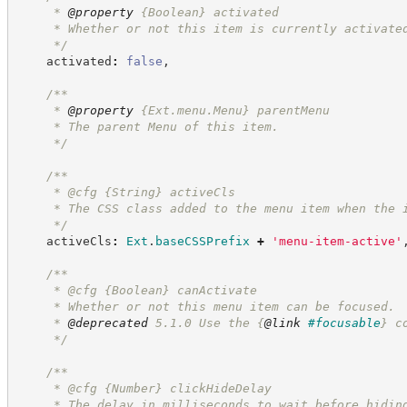
     * 
@property
{Boolean}
activated
     * Whether or not this item is currently activate
*/
    activated
:
false
,
/**
     * 
@property
{Ext.menu.Menu}
parentMenu
     * The parent Menu of this item.
*/
/**
     * @cfg 
{String}
activeCls
     * The CSS class added to the menu item when the 
*/
    activeCls
:
Ext
.
baseCSSPrefix
+
'
menu-item-active
'
/**
     * @cfg 
{Boolean}
canActivate
     * Whether or not this menu item can be focused.
     * 
@deprecated
 5.1.0 Use the 
{
@link
#focusable
}
 c
*/
/**
     * @cfg 
{Number}
clickHideDelay
     * The delay in milliseconds to wait before hidin