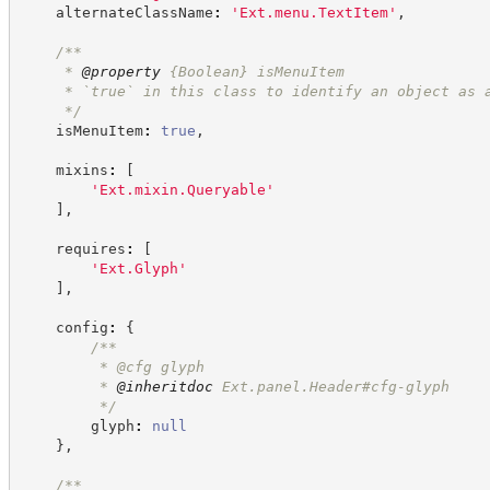
    alternateClassName
:
'
Ext.menu.TextItem
'
,
/**
     * 
@property
{Boolean}
isMenuItem
     * `true` in this class to identify an object as 
*/
    isMenuItem
:
true
,
    mixins
:
[
'
Ext.mixin.Queryable
'
]
,
    requires
:
[
'
Ext.Glyph
'
]
,
    config
:
{
/**
         * @cfg glyph
         * 
@inheritdoc
 Ext.panel.Header#cfg-glyph
*/
        glyph
:
null
}
,
/**