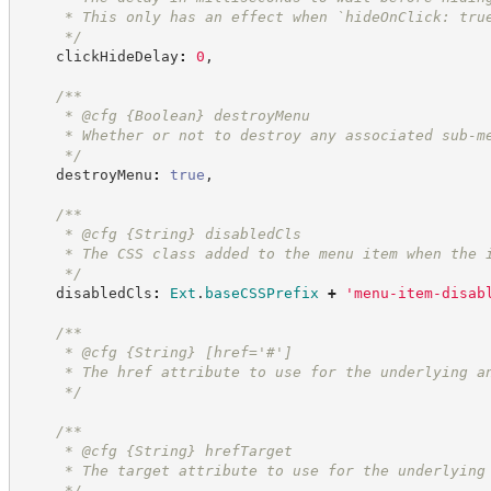
     * This only has an effect when `hideOnClick: tru
*/
    clickHideDelay
:
0
,
/**
     * @cfg 
{Boolean}
destroyMenu
     * Whether or not to destroy any associated sub-m
*/
    destroyMenu
:
true
,
/**
     * @cfg 
{String}
disabledCls
     * The CSS class added to the menu item when the 
*/
    disabledCls
:
Ext
.
baseCSSPrefix
+
'
menu-item-disab
/**
     * @cfg 
{String}
[href='#']
     * The href attribute to use for the underlying a
*/
/**
     * @cfg 
{String}
hrefTarget
     * The target attribute to use for the underlying
*/