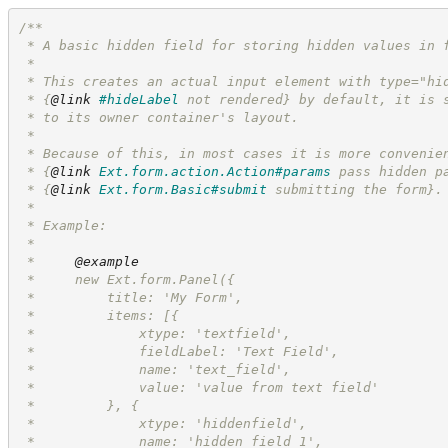
/**
 * A basic hidden field for storing hidden values in 
 *
 * This creates an actual input element with type="hi
 * 
{
@link
#hideLabel
 not rendered}
 by default, it is 
 * to its owner container's layout.
 *
 * Because of this, in most cases it is more convenie
 * 
{
@link
Ext.form.action.Action#params
 pass hidden p
 * 
{
@link
Ext.form.Basic#submit
 submitting the form}
.
 *
 * Example:
 *
 *     
@example
 *     new Ext.form.Panel({
 *         title: 'My Form',
 *         items: [{
 *             xtype: 'textfield',
 *             fieldLabel: 'Text Field',
 *             name: 'text_field',
 *             value: 'value from text field'
 *         }, {
 *             xtype: 'hiddenfield',
 *             name: 'hidden_field_1',