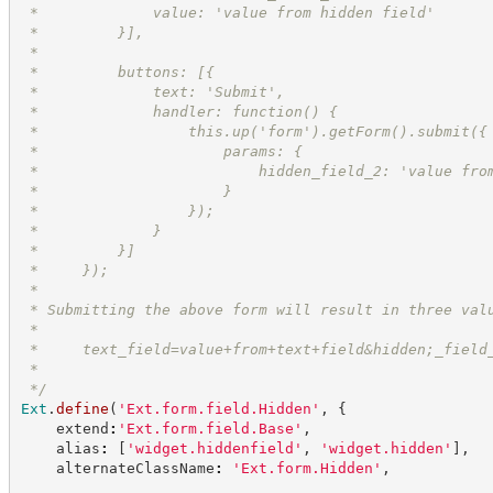
 *             value: 'value from hidden field'
 *         }],
 *
 *         buttons: [{
 *             text: 'Submit',
 *             handler: function() {
 *                 this.up('form').getForm().submit({
 *                     params: {
 *                         hidden_field_2: 'value fro
 *                     }
 *                 });
 *             }
 *         }]
 *     });
 *
 * Submitting the above form will result in three val
 *
 *     text_field=value+from+text+field&hidden;_field
 *
*/
Ext
.
define
(
'
Ext.form.field.Hidden
'
,
{
    extend
:
'
Ext.form.field.Base
'
,
    alias
:
[
'
widget.hiddenfield
'
,
'
widget.hidden
'
]
,
    alternateClassName
:
'
Ext.form.Hidden
'
,