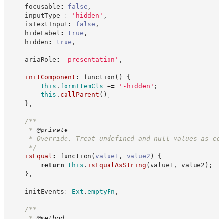
    focusable
:
false
,
    inputType 
:
'
hidden
'
,
    isTextInput
:
false
,
    hideLabel
:
true
,
    hidden
:
true
,
    ariaRole
:
'
presentation
'
,
initComponent
:
function
(
)
{
this
.
formItemCls
+=
'
-hidden
'
;
this
.
callParent
(
)
;
}
,
/**
     * 
@private
     * Override. Treat undefined and null values as e
*/
isEqual
:
function
(
value1
,
value2
)
{
return
this
.
isEqualAsString
(
value1
,
 value2
)
;
}
,
    initEvents
:
Ext
.
emptyFn
,
/**
     * 
@method