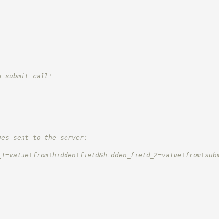
m submit call'
ues sent to the server:
_1=value+from+hidden+field&hidden_field_2=value+from+sub