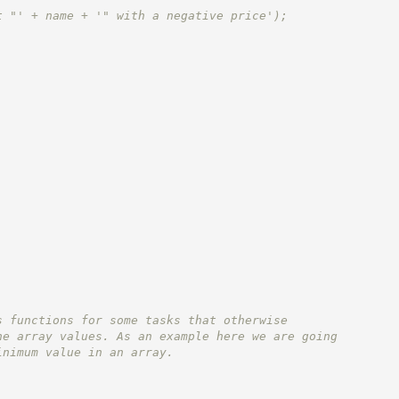
t "' + name + '" with a negative price');
s functions for some tasks that otherwise
he array values. As an example here we are going
inimum value in an array.