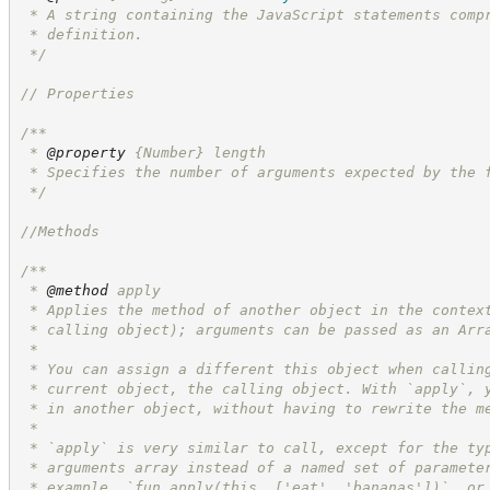
 * A string containing the JavaScript statements comp
 * definition.
*/
//
 Properties
/**
 * 
@property
{Number}
length
 * Specifies the number of arguments expected by the 
*/
//
Methods
/**
 * 
@method
 apply
 * Applies the method of another object in the contex
 * calling object); arguments can be passed as an Arr
 *
 * You can assign a different this object when callin
 * current object, the calling object. With `apply`, 
 * in another object, without having to rewrite the m
 *
 * `apply` is very similar to call, except for the ty
 * arguments array instead of a named set of paramete
 * example, `fun.apply(this, ['eat', 'bananas'])`, or