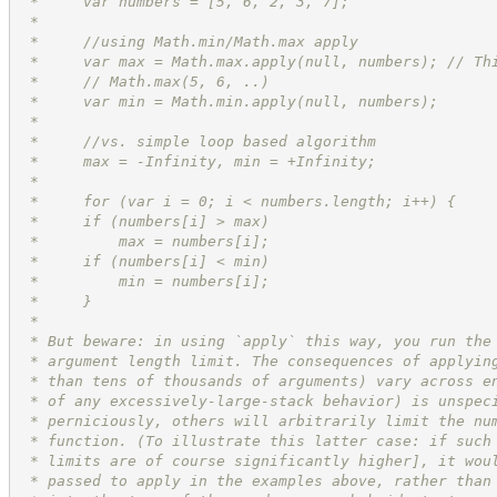
 *     var numbers = [5, 6, 2, 3, 7];
 *
 *     //using Math.min/Math.max apply
 *     var max = Math.max.apply(null, numbers); // Th
 *     // Math.max(5, 6, ..)
 *     var min = Math.min.apply(null, numbers);
 *
 *     //vs. simple loop based algorithm
 *     max = -Infinity, min = +Infinity;
 *
 *     for (var i = 0; i < numbers.length; i++) {
 *     if (numbers[i] > max)
 *         max = numbers[i];
 *     if (numbers[i] < min)
 *         min = numbers[i];
 *     }
 *
 * But beware: in using `apply` this way, you run the
 * argument length limit. The consequences of applyin
 * than tens of thousands of arguments) vary across e
 * of any excessively-large-stack behavior) is unspec
 * perniciously, others will arbitrarily limit the nu
 * function. (To illustrate this latter case: if such
 * limits are of course significantly higher], it wou
 * passed to apply in the examples above, rather than