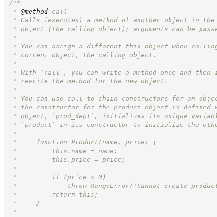
/**
 * 
@method
 call
 * Calls (executes) a method of another object in the
 * object (the calling object); arguments can be pass
 *
 * You can assign a different this object when callin
 * current object, the calling object.
 *
 * With `call`, you can write a method once and then 
 * rewrite the method for the new object.
 *
 * You can use call to chain constructors for an obje
 * the constructor for the product object is defined 
 * object, `prod_dept`, initializes its unique variab
 * `product` in its constructor to initialize the oth
 *
 *     function Product(name, price) {
 *         this.name = name;
 *         this.price = price;
 *
 *         if (price < 0)
 *             throw RangeError('Cannot create produc
 *         return this;
 *     }
 *