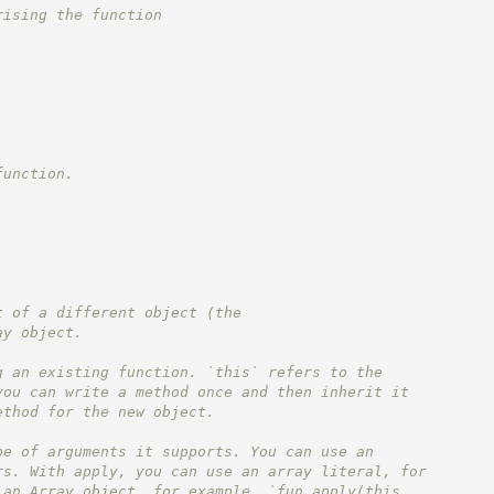
rising the function
function.
t of a different object (the
ay object.
g an existing function. `this` refers to the
you can write a method once and then inherit it
ethod for the new object.
pe of arguments it supports. You can use an
rs. With apply, you can use an array literal, for
 an Array object, for example, `fun.apply(this,