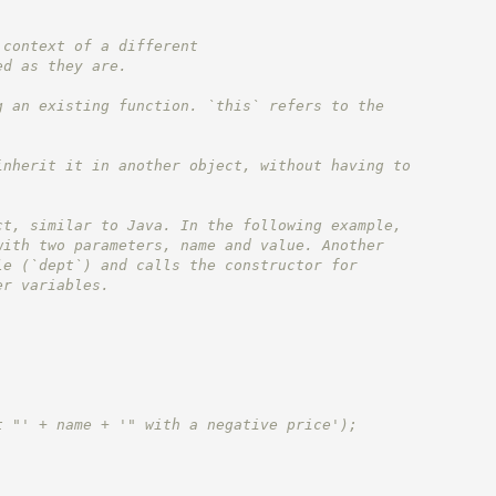
 context of a different
ed as they are.
g an existing function. `this` refers to the
inherit it in another object, without having to
ct, similar to Java. In the following example,
with two parameters, name and value. Another
le (`dept`) and calls the constructor for
er variables.
t "' + name + '" with a negative price');