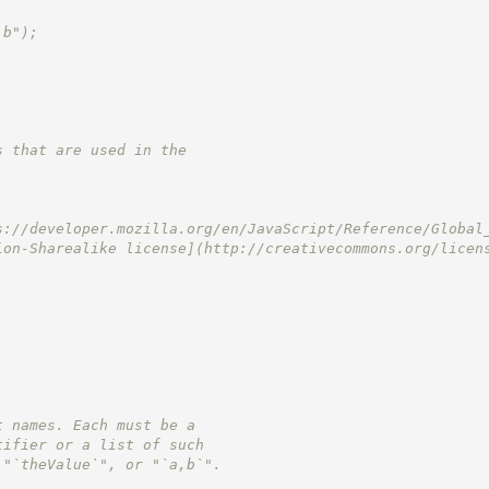
 b");
s that are used in the
s://developer.mozilla.org/en/JavaScript/Reference/Global
ion-Sharealike license](
http://creativecommons.org/licen
t names. Each must be a
tifier or a list of such
 "`theValue`", or "`a,b`".