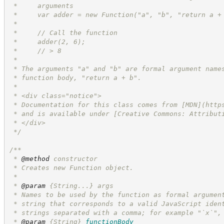
 *     arguments
 *     var adder = new Function("a", "b", "return a +
 *
 *     // Call the function
 *     adder(2, 6);
 *     // > 8
 *
 * The arguments "a" and "b" are formal argument name
 * function body, "return a + b".
 *
 * <div class="notice">
 * Documentation for this class comes from [MDN](
http
 * and is available under [Creative Commons: Attribut
 * </div>
*/
/**
 * 
@method
 constructor
 * Creates new Function object.
 *
 * 
@param
 {String...} args
 * Names to be used by the function as formal argumen
 * string that corresponds to a valid JavaScript iden
 * strings separated with a comma; for example "`x`",
 * 
@param
{String}
functionBody