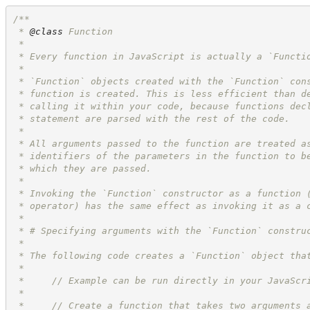
/**
 * 
@class
 Function
 *
 * Every function in JavaScript is actually a `Functi
 *
 * `Function` objects created with the `Function` con
 * function is created. This is less efficient than d
 * calling it within your code, because functions dec
 * statement are parsed with the rest of the code.
 *
 * All arguments passed to the function are treated a
 * identifiers of the parameters in the function to b
 * which they are passed.
 *
 * Invoking the `Function` constructor as a function 
 * operator) has the same effect as invoking it as a 
 *
 * # Specifying arguments with the `Function` constru
 *
 * The following code creates a `Function` object tha
 *
 *     // Example can be run directly in your JavaScr
 *
 *     // Create a function that takes two arguments 