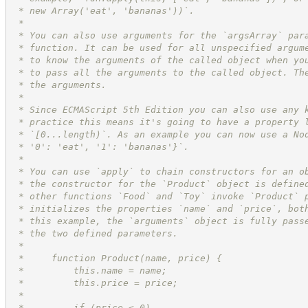
 * new Array('eat', 'bananas'))`.
 *
 * You can also use arguments for the `argsArray` par
 * function. It can be used for all unspecified argum
 * to know the arguments of the called object when yo
 * to pass all the arguments to the called object. Th
 * the arguments.
 *
 * Since ECMAScript 5th Edition you can also use any 
 * practice this means it's going to have a property 
 * `[0...length)`. As an example you can now use a No
 * '0': 'eat', '1': 'bananas'}`.
 *
 * You can use `apply` to chain constructors for an o
 * the constructor for the `Product` object is define
 * other functions `Food` and `Toy` invoke `Product` 
 * initializes the properties `name` and `price`, bot
 * this example, the `arguments` object is fully pass
 * the two defined parameters.
 *
 *     function Product(name, price) {
 *         this.name = name;
 *         this.price = price;
 *
 *         if (price < 0)