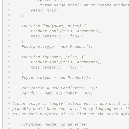
 *             throw RangeError('Cannot create produc
 *         return this;
 *     }
 *
 *     function Food(name, price) {
 *         Product.apply(this, arguments);
 *         this.category = 'food';
 *     }
 *     Food.prototype = new Product();
 *
 *     function Toy(name, price) {
 *         Product.apply(this, arguments);
 *         this.category = 'toy';
 *     }
 *     Toy.prototype = new Product();
 *
 *     var cheese = new Food('feta', 5);
 *     var fun = new Toy('robot', 40);
 *
 * Clever usage of `apply` allows you to use built-in
 * probably would have been written by looping over t
 * to use Math.max/Math.min to find out the maximum/m
 *
 *     //min/max number in an array