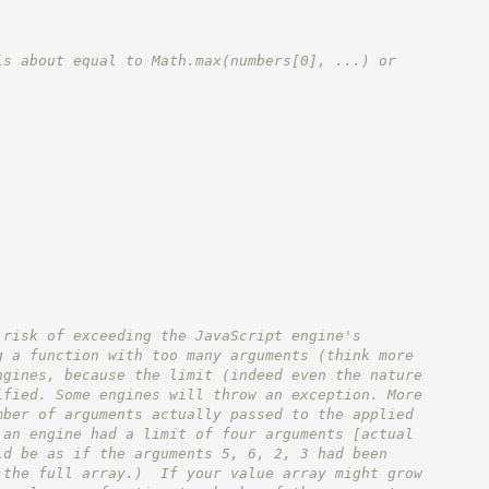
is about equal to Math.max(numbers[0], ...) or
 risk of exceeding the JavaScript engine's
g a function with too many arguments (think more
ngines, because the limit (indeed even the nature
ified. Some engines will throw an exception. More
mber of arguments actually passed to the applied
 an engine had a limit of four arguments [actual
ld be as if the arguments 5, 6, 2, 3 had been
 the full array.)  If your value array might grow