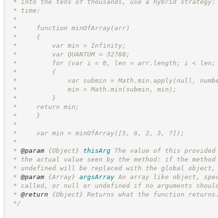
 * into the tens of thousands, use a hybrid strategy:
 * time:
 *
 *     function minOfArray(arr)
 *     {
 *         var min = Infinity;
 *         var QUANTUM = 32768;
 *         for (var i = 0, len = arr.length; i < len;
 *         {
 *             var submin = Math.min.apply(null, numb
 *             min = Math.min(submin, min);
 *         }
 *     return min;
 *     }
 *
 *     var min = minOfArray([5, 6, 2, 3, 7]);
 *
 * 
@param
{Object}
thisArg
The value of this provided
 * the actual value seen by the method: if the method
 * undefined will be replaced with the global object,
 * 
@param
{Array}
argsArray
An array like object, spe
 * called, or null or undefined if no arguments shoul
 * 
@return
{Object}
Returns what the function returns
*/