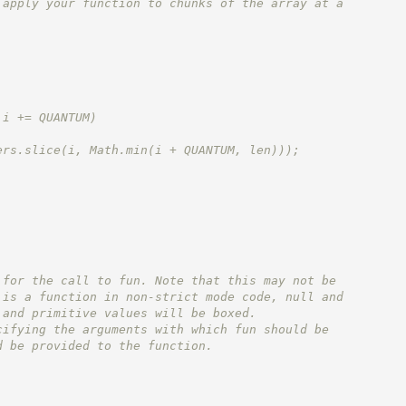
 apply your function to chunks of the array at a
 i += QUANTUM)
ers.slice(i, Math.min(i + QUANTUM, len)));
 for the call to fun. Note that this may not be
 is a function in non-strict mode code, null and
 and primitive values will be boxed.
cifying the arguments with which fun should be
d be provided to the function.
.