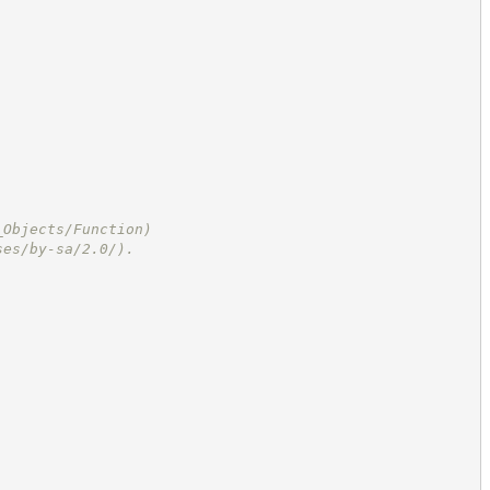
_Objects/Function
)
ses/by-sa/2.0/
).