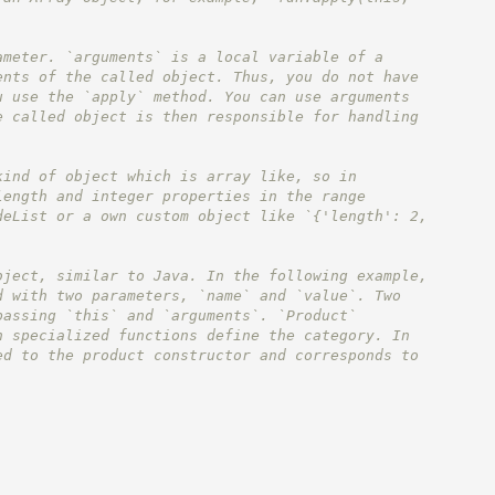
ameter. `arguments` is a local variable of a
ents of the called object. Thus, you do not have
u use the `apply` method. You can use arguments
e called object is then responsible for handling
kind of object which is array like, so in
length and integer properties in the range
deList or a own custom object like `{'length': 2,
bject, similar to Java. In the following example,
d with two parameters, `name` and `value`. Two
passing `this` and `arguments`. `Product`
h specialized functions define the category. In
ed to the product constructor and corresponds to