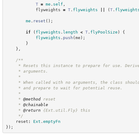
T
=
me
.
self
,
            flyweights 
=
T
.
flyweights
||
(
T
.
flyweight
me
.
reset
(
)
;
if
(
flyweights
.
length
<
T
.
flyPoolSize
)
{
flyweights
.
push
(
me
)
;
}
}
,
/**
     * Resets this instance to prepare for use. Deriv
     * arguments.
     *
     * When called with no arguments, the class shoul
     * and prepare to wait for potential reuse.
     *
     * 
@method
 reset
     * 
@chainable
     * 
@return
{Ext.util.Fly}
this
*/
    reset
:
Ext
.
emptyFn
}
)
;