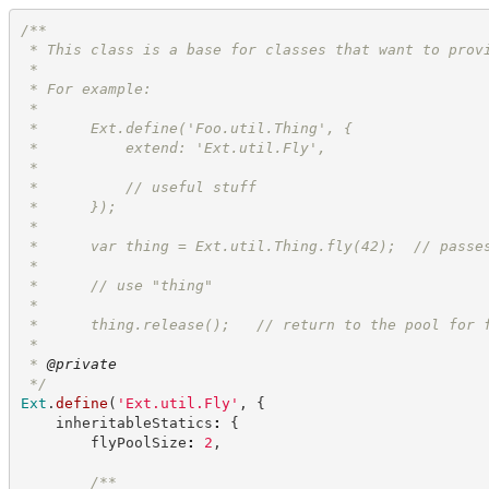
/**
 * This class is a base for classes that want to prov
 *
 * For example:
 *
 *      Ext.define('Foo.util.Thing', {
 *          extend: 'Ext.util.Fly',
 *
 *          // useful stuff
 *      });
 *
 *      var thing = Ext.util.Thing.fly(42);  // passe
 *
 *      // use "thing"
 *
 *      thing.release();   // return to the pool for 
 *
 * 
@private
*/
Ext
.
define
(
'
Ext.util.Fly
'
,
{
    inheritableStatics
:
{
        flyPoolSize
:
2
,
/**