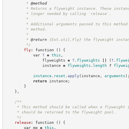
         * 
@method
         * Returns a flyweight instance. These instan
         * longer needed by calling `release`.
         *
         * Additional arguments passed to this method
         * method.
         *
         * 
@return
{Ext.util.Fly}
the flyweight insta
*/
fly
:
function
(
)
{
var
T
=
this
,
                flyweights 
=
T
.
flyweights
||
(
T
.
flywe
                instance 
=
flyweights
.
length
?
flywei
instance
.
reset
.
apply
(
instance
,
arguments
)
return
 instance
;
}
}
,
/**
     * This method should be called when a flyweight 
     * should be returned to the flyweight pool.
*/
release
:
function
(
)
{
var
 me 
=
this
,