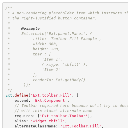
/**
 * A non-rendering placeholder item which instructs t
 * the right-justified button container.
 *
 *     
@example
 *     Ext.create('Ext.panel.Panel', {
 *          title: 'Toolbar Fill Example',
 *          width: 300,
 *          height: 200,
 *          tbar : [
 *              'Item 1',
 *              { xtype: 'tbfill' },
 *              'Item 2'
 *          ],
 *          renderTo: Ext.getBody()
 *      });
*/
Ext
.
define
(
'
Ext.toolbar.Fill
'
,
{
    extend
:
'
Ext.Component
'
,
//
 Toolbar required here because we'll try to dec
//
 with this class' alternate name
    requires
:
[
'
Ext.toolbar.Toolbar
'
]
,
    alias
:
'
widget.tbfill
'
,
    alternateClassName
:
'
Ext.Toolbar.Fill
'
,