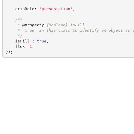
    ariaRole
:
'
presentation
'
,
/**
     * 
@property
{Boolean}
isFill
     * `true` in this class to identify an object as 
*/
    isFill 
:
true
,
    flex
:
1
}
)
;