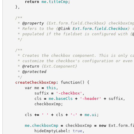
return
me
.
titleCmp
;
}
,
/**
     * 
@property
{Ext.form.field.Checkbox}
checkboxCm
     * Refers to the 
{
@link
Ext.form.field.Checkbox
}
 
     * populated if the fieldset is configured with 
{
*/
/**
     * Creates the checkbox component. This is only c
     * customize the checkbox's configuration or even
     * 
@return
{Ext.Component}
     * 
@protected
*/
createCheckboxCmp
:
function
(
)
{
var
 me 
=
this
,
            suffix 
=
'
-checkbox
'
,
            cls 
=
me
.
baseCls
+
'
-header
'
+
 suffix
,
            checkboxCmp
;
        cls 
+=
'
'
+
 cls 
+
'
-
'
+
me
.
ui
;
me
.
checkboxCmp
=
 checkboxCmp 
=
new
Ext
.
form
.
f
            hideEmptyLabel
:
true
,