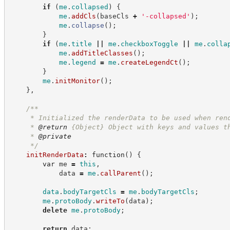
if
(
me
.
collapsed
)
{
me
.
addCls
(
baseCls 
+
'
-collapsed
'
)
;
me
.
collapse
(
)
;
}
if
(
me
.
title
||
me
.
checkboxToggle
||
me
.
colla
me
.
addTitleClasses
(
)
;
me
.
legend
=
me
.
createLegendCt
(
)
;
}
me
.
initMonitor
(
)
;
}
,
/**
     * Initialized the renderData to be used when ren
     * 
@return
{Object}
Object with keys and values t
     * 
@private
*/
initRenderData
:
function
(
)
{
var
 me 
=
this
,
            data 
=
me
.
callParent
(
)
;
data
.
bodyTargetCls
=
me
.
bodyTargetCls
;
me
.
protoBody
.
writeTo
(
data
)
;
delete
me
.
protoBody
;
return
 data
;