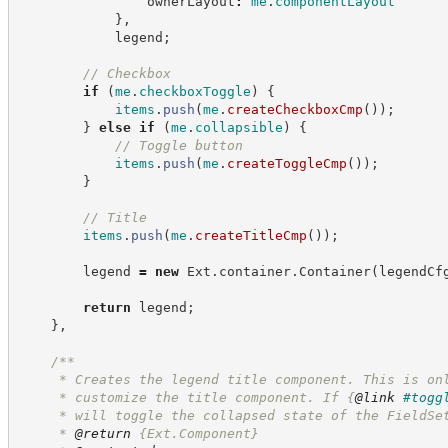
                ownerLayout
:
me
.
componentLayout
}
,
            legend
;
//
 Checkbox
if
(
me
.
checkboxToggle
)
{
items
.
push
(
me
.
createCheckboxCmp
(
)
)
;
}
else
if
(
me
.
collapsible
)
{
//
 Toggle button
items
.
push
(
me
.
createToggleCmp
(
)
)
;
}
//
 Title
items
.
push
(
me
.
createTitleCmp
(
)
)
;
        legend 
=
new
Ext
.
container
.
Container
(
legendCf
return
 legend
;
}
,
/**
     * Creates the legend title component. This is on
     * customize the title component. If 
{
@link
#togg
     * will toggle the collapsed state of the FieldSe
     * 
@return
{Ext.Component}