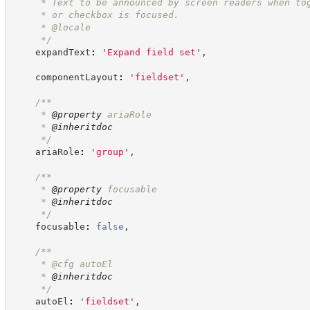
     * Text to be announced by screen readers when to
     * or checkbox is focused.
     * @locale
*/
    expandText
:
'
Expand field set
'
,
    componentLayout
:
'
fieldset
'
,
/**
     * 
@property
 ariaRole
     * 
@inheritdoc
*/
    ariaRole
:
'
group
'
,
/**
     * 
@property
 focusable
     * 
@inheritdoc
*/
    focusable
:
false
,
/**
     * @cfg autoEl
     * 
@inheritdoc
*/
    autoEl
:
'
fieldset
'
,