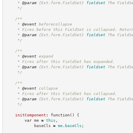
     * 
@param
{Ext.form.FieldSet}
fieldset
The FieldS
*/
/**
     * 
@event
 beforecollapse
     * Fires before this FieldSet is collapsed. Retur
     * 
@param
{Ext.form.FieldSet}
fieldset
The FieldS
*/
/**
     * 
@event
 expand
     * Fires after this FieldSet has expanded.
     * 
@param
{Ext.form.FieldSet}
fieldset
The FieldS
*/
/**
     * 
@event
 collapse
     * Fires after this FieldSet has collapsed.
     * 
@param
{Ext.form.FieldSet}
fieldset
The FieldS
*/
initComponent
:
function
(
)
{
var
 me 
=
this
,
            baseCls 
=
me
.
baseCls
;