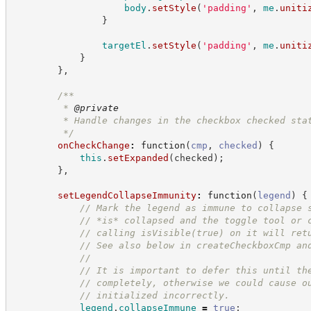
body
.
setStyle
(
'
padding
'
,
me
.
uniti
}
targetEl
.
setStyle
(
'
padding
'
,
me
.
uniti
}
}
,
/**
         * 
@private
         * Handle changes in the checkbox checked sta
*/
onCheckChange
:
function
(
cmp
,
checked
)
{
this
.
setExpanded
(
checked
)
;
}
,
setLegendCollapseImmunity
:
function
(
legend
)
{
//
 Mark the legend as immune to collapse 
//
 *is* collapsed and the toggle tool or 
//
 calling isVisible(true) on it will ret
//
 See also below in createCheckboxCmp an
//
//
 It is important to defer this until th
//
 completely, otherwise we could cause o
//
 initialized incorrectly.
legend
.
collapseImmune
=
true
;