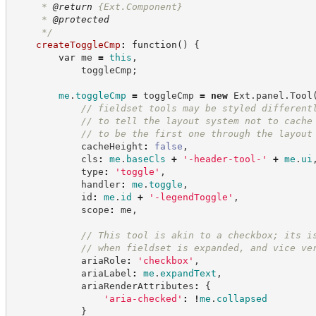
     * 
@return
{Ext.Component}
     * 
@protected
*/
createToggleCmp
:
function
(
)
{
var
 me 
=
this
,
            toggleCmp
;
me
.
toggleCmp
=
 toggleCmp 
=
new
Ext
.
panel
.
Tool
//
 fieldset tools may be styled different
//
 to tell the layout system not to cache
//
 to be the first one through the layout
            cacheHeight
:
false
,
            cls
:
me
.
baseCls
+
'
-header-tool-
'
+
me
.
ui
            type
:
'
toggle
'
,
            handler
:
me
.
toggle
,
            id
:
me
.
id
+
'
-legendToggle
'
,
            scope
:
 me
,
//
 This tool is akin to a checkbox; its i
//
 when fieldset is expanded, and vice ve
            ariaRole
:
'
checkbox
'
,
            ariaLabel
:
me
.
expandText
,
            ariaRenderAttributes
:
{
'
aria-checked
'
:
!
me
.
collapsed
}