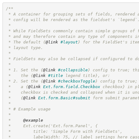
/**
 * A container for grouping sets of fields, rendered 
 * config will be rendered as the fieldset's `legend`
 *
 * While FieldSets commonly contain simple groups of 
 * and may therefore contain any type of components i
 * The default 
{
@link
#layout
}
 for the FieldSet's ite
 * layout type.
 *
 * FieldSets may also be collapsed if configured to d
 *
 * 1. Set the 
{
@link
#collapsible
}
 config to true; th
 *    the 
{
@link
#title
 legend title}
, or:
 * 2. Set the 
{
@link
#checkboxToggle
}
 config to true;
 *    a 
{
@link
Ext.form.field.Checkbox
 checkbox}
 in p
 *    checkbox is checked and collapsed when it is un
 *    
{
@link
Ext.form.Basic#submit
 form submit parame
 *
 * # Example usage
 *
 *     
@example
 *     Ext.create('Ext.form.Panel', {
 *         title: 'Simple Form with FieldSets',
 *         labelWidth: 75, // label settings here cas