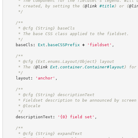
     * The component for the fieldset's legend. Will 
     * created, by setting the 
{
@link
#title
}
 or 
{
@li
*/
/**
     * @cfg 
{String}
baseCls
     * The base CSS class applied to the fieldset.
*/
    baseCls
:
Ext
.
baseCSSPrefix
+
'
fieldset
'
,
/**
     * @cfg {Ext.enums.Layout/Object} layout
     * The 
{
@link
Ext.container.Container#layout
}
 for
*/
    layout
:
'
anchor
'
,
/**
     * @cfg 
{String}
descriptionText
     * Fieldset description to be announced by screen
     * @locale
*/
    descriptionText
:
'
{0} field set
'
,
/**
     * @cfg 
{String}
expandText