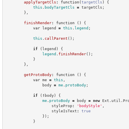
applyTargetCls
:
function
(
targetCls
)
{
this
.
bodyTargetCls
=
 targetCls
;
}
,
finishRender
:
function
(
)
{
var
 legend 
=
this
.
legend
;
this
.
callParent
(
)
;
if
(
legend
)
{
legend
.
finishRender
(
)
;
}
}
,
getProtoBody
:
function
(
)
{
var
 me 
=
this
,
                body 
=
me
.
protoBody
;
if
(
!
body
)
{
me
.
protoBody
=
 body 
=
new
Ext
.
util
.
Pr
                    styleProp
:
'
bodyStyle
'
,
                    styleIsText
:
true
}
)
;
}