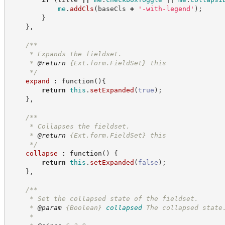
me
.
addCls
(
baseCls 
+
'
-with-legend
'
)
;
}
}
,
/**
     * Expands the fieldset.
     * 
@return
{Ext.form.FieldSet}
this
*/
expand
:
function
(
)
{
return
this
.
setExpanded
(
true
)
;
}
,
/**
     * Collapses the fieldset.
     * 
@return
{Ext.form.FieldSet}
this
*/
collapse
:
function
(
)
{
return
this
.
setExpanded
(
false
)
;
}
,
/**
     * Set the collapsed state of the fieldset.
     * 
@param
{Boolean}
collapsed
The collapsed state
     *