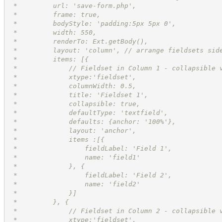
 *         url: 'save-form.php',
 *         frame: true,
 *         bodyStyle: 'padding:5px 5px 0',
 *         width: 550,
 *         renderTo: Ext.getBody(),
 *         layout: 'column', // arrange fieldsets sid
 *         items: [{
 *             // Fieldset in Column 1 - collapsible 
 *             xtype:'fieldset',
 *             columnWidth: 0.5,
 *             title: 'Fieldset 1',
 *             collapsible: true,
 *             defaultType: 'textfield',
 *             defaults: {anchor: '100%'},
 *             layout: 'anchor',
 *             items :[{
 *                 fieldLabel: 'Field 1',
 *                 name: 'field1'
 *             }, {
 *                 fieldLabel: 'Field 2',
 *                 name: 'field2'
 *             }]
 *         }, {
 *             // Fieldset in Column 2 - collapsible 
 *             xtype:'fieldset',