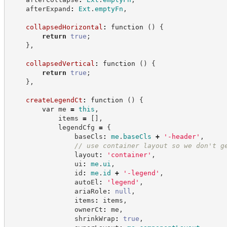
    afterExpand
:
Ext
.
emptyFn
,
collapsedHorizontal
:
function
(
)
{
return
true
;
}
,
collapsedVertical
:
function
(
)
{
return
true
;
}
,
createLegendCt
:
function
(
)
{
var
 me 
=
this
,
            items 
=
[
]
,
            legendCfg 
=
{
                baseCls
:
me
.
baseCls
+
'
-header
'
,
//
 use container layout so we don't g
                layout
:
'
container
'
,
                ui
:
me
.
ui
,
                id
:
me
.
id
+
'
-legend
'
,
                autoEl
:
'
legend
'
,
                ariaRole
:
null
,
                items
:
 items
,
                ownerCt
:
 me
,
                shrinkWrap
:
true
,