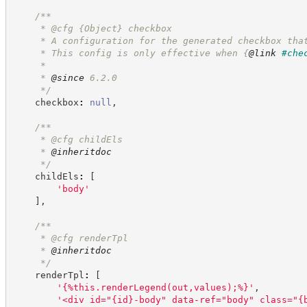
/**
     * @cfg 
{Object}
checkbox
     * A configuration for the generated checkbox tha
     * This config is only effective when 
{
@link
#che
     *
     * 
@since
 6.2.0
*/
    checkbox
:
null
,
/**
     * @cfg childEls
     * 
@inheritdoc
*/
    childEls
:
[
'
body
'
]
,
/**
     * @cfg renderTpl
     * 
@inheritdoc
*/
    renderTpl
:
[
'
{%this.renderLegend(out,values);%}
'
,
'
<div id="{id}-body" data-ref="body" class="{