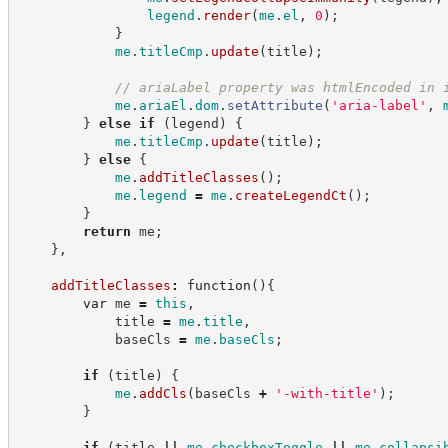
legend
.
render
(
me
.
el
,
0
)
;
}
me
.
titleCmp
.
update
(
title
)
;
//
 ariaLabel property was htmlEncoded in 
me
.
ariaEl
.
dom
.
setAttribute
(
'
aria-label
'
,
}
else
if
(
legend
)
{
me
.
titleCmp
.
update
(
title
)
;
}
else
{
me
.
addTitleClasses
(
)
;
me
.
legend
=
me
.
createLegendCt
(
)
;
}
return
 me
;
}
,
addTitleClasses
:
function
(
)
{
var
 me 
=
this
,
            title 
=
me
.
title
,
            baseCls 
=
me
.
baseCls
;
if
(
title
)
{
me
.
addCls
(
baseCls 
+
'
-with-title
'
)
;
}
if
(
title 
||
me
.
checkboxToggle
||
me
.
collapsi