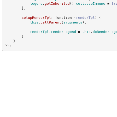
legend
.
getInherited
(
)
.
collapseImmune
=
tr
}
,
setupRenderTpl
:
function
(
renderTpl
)
{
this
.
callParent
(
arguments
)
;
renderTpl
.
renderLegend
=
this
.
doRenderLeg
}
}
}
)
;