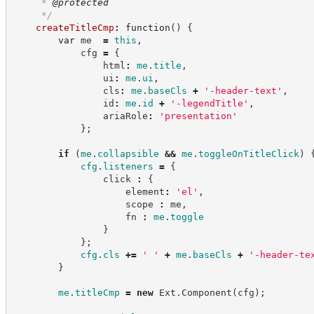
     * 
@protected
*/
createTitleCmp
:
function
(
)
{
var
 me  
=
this
,
            cfg 
=
{
                html
:
me
.
title
,
                ui
:
me
.
ui
,
                cls
:
me
.
baseCls
+
'
-header-text
'
,
                id
:
me
.
id
+
'
-legendTitle
'
,
                ariaRole
:
'
presentation
'
}
;
if
(
me
.
collapsible
&&
me
.
toggleOnTitleClick
)
cfg
.
listeners
=
{
                click 
:
{
                    element
:
'
el
'
,
                    scope 
:
 me
,
                    fn 
:
me
.
toggle
}
}
;
cfg
.
cls
+=
'
'
+
me
.
baseCls
+
'
-header-te
}
me
.
titleCmp
=
new
Ext
.
Component
(
cfg
)
;