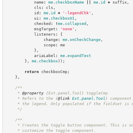
            name
:
me
.
checkboxName
||
me
.
id
+
 suffix
,
            cls
:
 cls
,
            id
:
me
.
id
+
'
-legendChk
'
,
            ui
:
me
.
checkboxUI
,
            checked
:
!
me
.
collapsed
,
            msgTarget
:
'
none
'
,
            listeners
:
{
                change
:
me
.
onCheckChange
,
                scope
:
 me
}
,
            ariaLabel
:
me
.
expandText
}
,
me
.
checkbox
)
)
;
return
 checkboxCmp
;
}
,
/**
     * 
@property
{Ext.panel.Tool}
toggleCmp
     * Refers to the 
{
@link
Ext.panel.Tool
}
 component
     * the legend. Only populated if the fieldset is 
*/
/**
     * Creates the toggle button component. This is o
     * customize the toggle component.