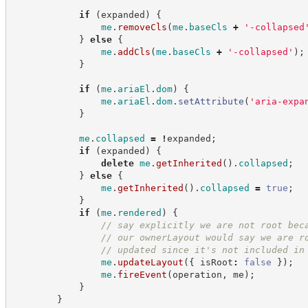
if
(
expanded
)
{
me
.
removeCls
(
me
.
baseCls
+
'
-collapsed
}
else
{
me
.
addCls
(
me
.
baseCls
+
'
-collapsed
'
)
;
}
if
(
me
.
ariaEl
.
dom
)
{
me
.
ariaEl
.
dom
.
setAttribute
(
'
aria-expa
}
me
.
collapsed
=
!
expanded
;
if
(
expanded
)
{
delete
me
.
getInherited
(
)
.
collapsed
;
}
else
{
me
.
getInherited
(
)
.
collapsed
=
true
;
}
if
(
me
.
rendered
)
{
//
 say explicitly we are not root bec
//
 our ownerLayout would say we are r
//
 updated since it's not included in
me
.
updateLayout
(
{
 isRoot
:
false
}
)
;
me
.
fireEvent
(
operation
,
 me
)
;
}
}