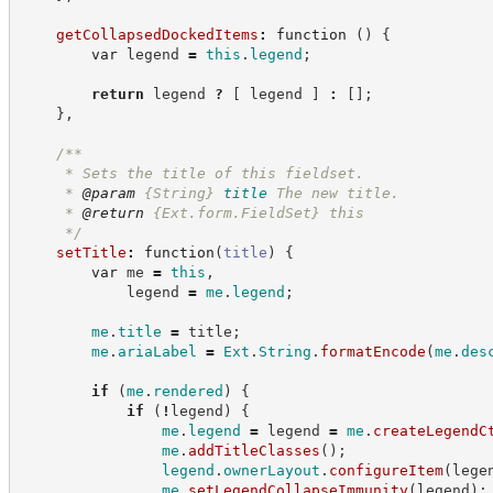
getCollapsedDockedItems
:
function
(
)
{
var
 legend 
=
this
.
legend
;
return
 legend 
?
[
 legend 
]
:
[
]
;
}
,
/**
     * Sets the title of this fieldset.
     * 
@param
{String}
title
The new title.
     * 
@return
{Ext.form.FieldSet}
this
*/
setTitle
:
function
(
title
)
{
var
 me 
=
this
,
            legend 
=
me
.
legend
;
me
.
title
=
 title
;
me
.
ariaLabel
=
Ext
.
String
.
formatEncode
(
me
.
des
if
(
me
.
rendered
)
{
if
(
!
legend
)
{
me
.
legend
=
 legend 
=
me
.
createLegendC
me
.
addTitleClasses
(
)
;
legend
.
ownerLayout
.
configureItem
(
lege
me
.
setLegendCollapseImmunity
(
legend
)
;