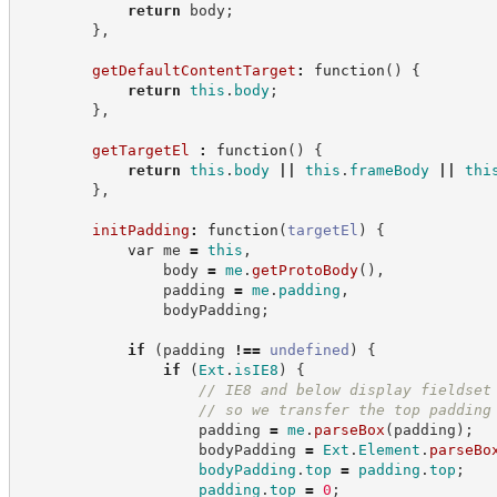
return
 body
;
}
,
getDefaultContentTarget
:
function
(
)
{
return
this
.
body
;
}
,
getTargetEl
:
function
(
)
{
return
this
.
body
||
this
.
frameBody
||
thi
}
,
initPadding
:
function
(
targetEl
)
{
var
 me 
=
this
,
                body 
=
me
.
getProtoBody
(
)
,
                padding 
=
me
.
padding
,
                bodyPadding
;
if
(
padding 
!==
undefined
)
{
if
(
Ext
.
isIE8
)
{
//
 IE8 and below display fieldset
//
 so we transfer the top padding
                    padding 
=
me
.
parseBox
(
padding
)
;
                    bodyPadding 
=
Ext
.
Element
.
parseBo
bodyPadding
.
top
=
padding
.
top
;
padding
.
top
=
0
;