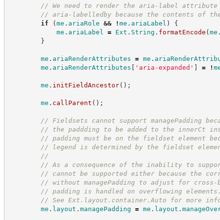
//
 We need to render the aria-label attribute
//
 aria-labelledby because the contents of th
if
(
me
.
ariaRole
&&
!
me
.
ariaLabel
)
{
me
.
ariaLabel
=
Ext
.
String
.
formatEncode
(
me
}
me
.
ariaRenderAttributes
=
me
.
ariaRenderAttrib
me
.
ariaRenderAttributes
[
'
aria-expanded
'
]
=
!
m
me
.
initFieldAncestor
(
)
;
me
.
callParent
(
)
;
//
 Fieldsets cannot support managePadding bec
//
 the paddding to be added to the innerCt in
//
 padding must be on the fieldset element be
//
 legend is determined by the fieldset eleme
//
//
 As a consequence of the inability to suppo
//
 cannot be supported either because the cor
//
 without managePadding to adjust for cross-
//
 padding is handled on overflowing elements
//
 See Ext.layout.container.Auto for more inf
me
.
layout
.
managePadding
=
me
.
layout
.
manageOve