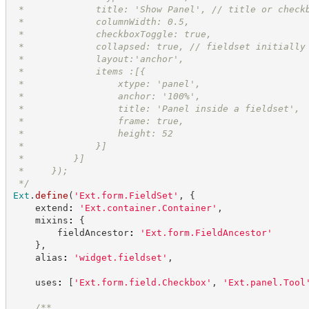
 *             title: 'Show Panel', // title or check
 *             columnWidth: 0.5,
 *             checkboxToggle: true,
 *             collapsed: true, // fieldset initially
 *             layout:'anchor',
 *             items :[{
 *                 xtype: 'panel',
 *                 anchor: '100%',
 *                 title: 'Panel inside a fieldset',
 *                 frame: true,
 *                 height: 52
 *             }]
 *         }]
 *     });
*/
Ext
.
define
(
'
Ext.form.FieldSet
'
,
{
    extend
:
'
Ext.container.Container
'
,
    mixins
:
{
        fieldAncestor
:
'
Ext.form.FieldAncestor
'
}
,
    alias
:
'
widget.fieldset
'
,
    uses
:
[
'
Ext.form.field.Checkbox
'
,
'
Ext.panel.Tool
/**