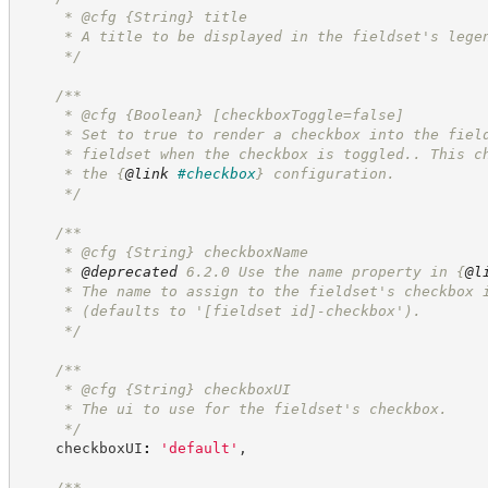
     * @cfg 
{String}
title
     * A title to be displayed in the fieldset's lege
*/
/**
     * @cfg 
{Boolean}
[checkboxToggle=false]
     * Set to true to render a checkbox into the fiel
     * fieldset when the checkbox is toggled.. This c
     * the 
{
@link
#checkbox
}
 configuration.
*/
/**
     * @cfg 
{String}
checkboxName
     * 
@deprecated
 6.2.0 Use the name property in 
{
@l
     * The name to assign to the fieldset's checkbox 
     * (defaults to '[fieldset id]-checkbox').
*/
/**
     * @cfg 
{String}
checkboxUI
     * The ui to use for the fieldset's checkbox.
*/
    checkboxUI
:
'
default
'
,
/**