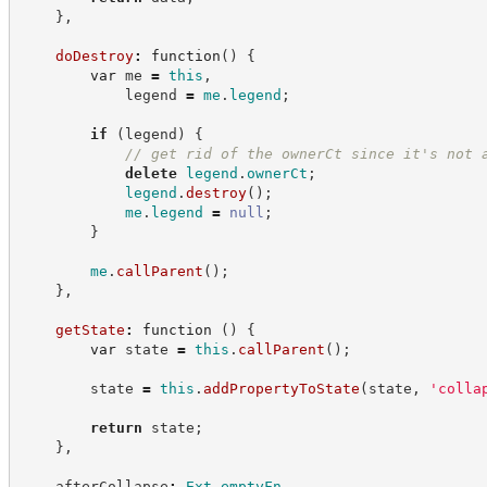
}
,
doDestroy
:
function
(
)
{
var
 me 
=
this
,
            legend 
=
me
.
legend
;
if
(
legend
)
{
//
 get rid of the ownerCt since it's not 
delete
legend
.
ownerCt
;
legend
.
destroy
(
)
;
me
.
legend
=
null
;
}
me
.
callParent
(
)
;
}
,
getState
:
function
(
)
{
var
 state 
=
this
.
callParent
(
)
;
        state 
=
this
.
addPropertyToState
(
state
,
'
colla
return
 state
;
}
,
    afterCollapse
:
Ext
.
emptyFn
,