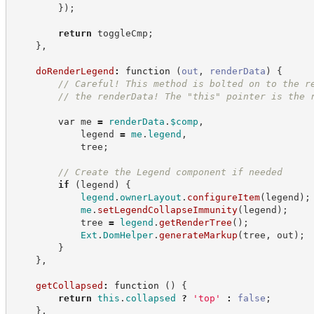
}
)
;
return
 toggleCmp
;
}
,
doRenderLegend
:
function
(
out
,
renderData
)
{
//
 Careful! This method is bolted on to the r
//
 the renderData! The "this" pointer is the 
var
 me 
=
renderData
.
$comp
,
            legend 
=
me
.
legend
,
            tree
;
//
 Create the Legend component if needed
if
(
legend
)
{
legend
.
ownerLayout
.
configureItem
(
legend
)
;
me
.
setLegendCollapseImmunity
(
legend
)
;
            tree 
=
legend
.
getRenderTree
(
)
;
Ext
.
DomHelper
.
generateMarkup
(
tree
,
 out
)
;
}
}
,
getCollapsed
:
function
(
)
{
return
this
.
collapsed
?
'
top
'
:
false
;
}
,