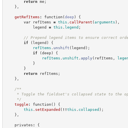
return
 me
;
}
,
getRefItems
:
function
(
deep
)
{
var
 refItems 
=
this
.
callParent
(
arguments
)
,
            legend 
=
this
.
legend
;
//
 Prepend legend items to ensure correct ord
if
(
legend
)
{
refItems
.
unshift
(
legend
)
;
if
(
deep
)
{
refItems
.
unshift
.
apply
(
refItems
,
lege
}
}
return
 refItems
;
}
,
/**
     * Toggle the fieldset's collapsed state to the o
*/
toggle
:
function
(
)
{
this
.
setExpanded
(
!!
this
.
collapsed
)
;
}
,
    privates
:
{