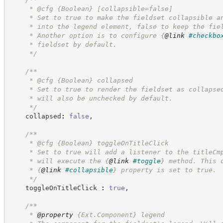
     * @cfg 
{Boolean}
[collapsible=false]
     * Set to true to make the fieldset collapsible a
     * into the legend element, false to keep the fie
     * Another option is to configure 
{
@link
#checkbo
     * fieldset by default.
*/
/**
     * @cfg 
{Boolean}
collapsed
     * Set to true to render the fieldset as collapse
     * will also be unchecked by default.
*/
    collapsed
:
false
,
/**
     * @cfg 
{Boolean}
toggleOnTitleClick
     * Set to true will add a listener to the titleCm
     * will execute the 
{
@link
#toggle
}
 method. This 
     * 
{
@link
#collapsible
}
 property is set to true.
*/
    toggleOnTitleClick 
:
true
,
/**
     * 
@property
{Ext.Component}
legend