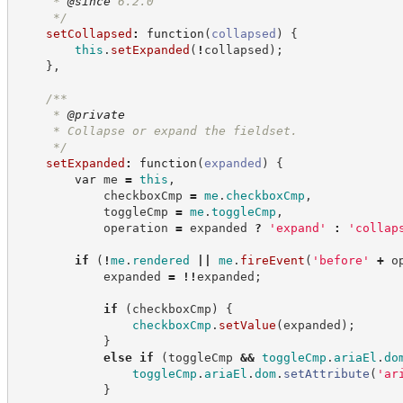
     * 
@since
 6.2.0
*/
setCollapsed
:
function
(
collapsed
)
{
this
.
setExpanded
(
!
collapsed
)
;
}
,
/**
     * 
@private
     * Collapse or expand the fieldset.
*/
setExpanded
:
function
(
expanded
)
{
var
 me 
=
this
,
            checkboxCmp 
=
me
.
checkboxCmp
,
            toggleCmp 
=
me
.
toggleCmp
,
            operation 
=
 expanded 
?
'
expand
'
:
'
collap
if
(
!
me
.
rendered
||
me
.
fireEvent
(
'
before
'
+
 o
            expanded 
=
!!
expanded
;
if
(
checkboxCmp
)
{
checkboxCmp
.
setValue
(
expanded
)
;
}
else
if
(
toggleCmp 
&&
toggleCmp
.
ariaEl
.
do
toggleCmp
.
ariaEl
.
dom
.
setAttribute
(
'
ar
}