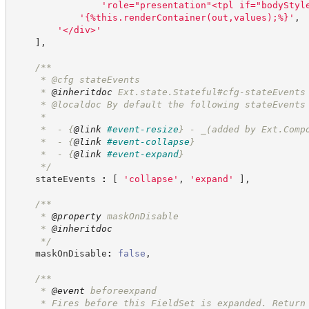
'
role="presentation"<tpl if="bodyStyl
'
{%this.renderContainer(out,values);%}
'
,
'
</div>
'
]
,
/**
     * @cfg stateEvents
     * 
@inheritdoc
 Ext.state.Stateful#cfg-stateEvents
     * @localdoc By default the following stateEvents
     * 
     *  - 
{
@link
#event-resize
}
 - _(added by Ext.Comp
     *  - 
{
@link
#event-collapse
}
     *  - 
{
@link
#event-expand
}
*/
    stateEvents 
:
[
'
collapse
'
,
'
expand
'
]
,
/**
     * 
@property
 maskOnDisable
     * 
@inheritdoc
*/
    maskOnDisable
:
false
,
/**
     * 
@event
 beforeexpand
     * Fires before this FieldSet is expanded. Return