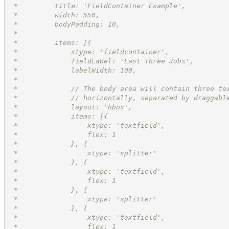
 *         title: 'FieldContainer Example',
 *         width: 550,
 *         bodyPadding: 10,
 * 
 *         items: [{
 *             xtype: 'fieldcontainer',
 *             fieldLabel: 'Last Three Jobs',
 *             labelWidth: 100,
 * 
 *             // The body area will contain three te
 *             // horizontally, separated by draggabl
 *             layout: 'hbox',
 *             items: [{
 *                 xtype: 'textfield',
 *                 flex: 1
 *             }, {
 *                 xtype: 'splitter'
 *             }, {
 *                 xtype: 'textfield',
 *                 flex: 1
 *             }, {
 *                 xtype: 'splitter'
 *             }, {
 *                 xtype: 'textfield',
 *                 flex: 1