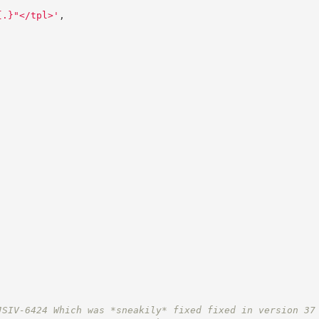
{.}"</tpl>
'
,
JSIV-6424
 Which was *sneakily* fixed fixed in version 37