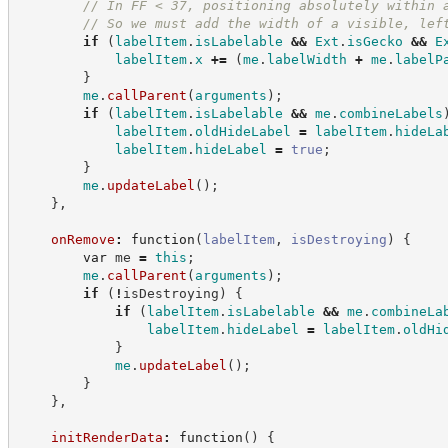
//
 In FF < 37, positioning absolutely within 
//
 So we must add the width of a visible, lef
if
(
labelItem
.
isLabelable
&&
Ext
.
isGecko
&&
E
labelItem
.
x
+=
(
me
.
labelWidth
+
me
.
labelP
}
me
.
callParent
(
arguments
)
;
if
(
labelItem
.
isLabelable
&&
me
.
combineLabels
labelItem
.
oldHideLabel
=
labelItem
.
hideLa
labelItem
.
hideLabel
=
true
;
}
me
.
updateLabel
(
)
;
}
,
onRemove
:
function
(
labelItem
,
isDestroying
)
{
var
 me 
=
this
;
me
.
callParent
(
arguments
)
;
if
(
!
isDestroying
)
{
if
(
labelItem
.
isLabelable
&&
me
.
combineLa
labelItem
.
hideLabel
=
labelItem
.
oldHi
}
me
.
updateLabel
(
)
;
}
}
,
initRenderData
:
function
(
)
{