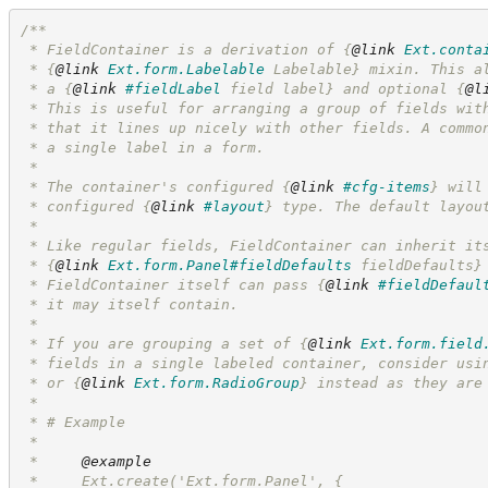
/**
 * FieldContainer is a derivation of 
{
@link
Ext.conta
 * 
{
@link
Ext.form.Labelable
 Labelable}
 mixin. This a
 * a 
{
@link
#fieldLabel
 field label}
 and optional 
{
@l
 * This is useful for arranging a group of fields wit
 * that it lines up nicely with other fields. A commo
 * a single label in a form.
 * 
 * The container's configured 
{
@link
#cfg-items
}
 will
 * configured 
{
@link
#layout
}
 type. The default layou
 * 
 * Like regular fields, FieldContainer can inherit it
 * 
{
@link
Ext.form.Panel#fieldDefaults
 fieldDefaults}
 * FieldContainer itself can pass 
{
@link
#fieldDefaul
 * it may itself contain.
 * 
 * If you are grouping a set of 
{
@link
Ext.form.field
 * fields in a single labeled container, consider usi
 * or 
{
@link
Ext.form.RadioGroup
}
 instead as they are
 *
 * # Example
 * 
 *     
@example
 *     Ext.create('Ext.form.Panel', {