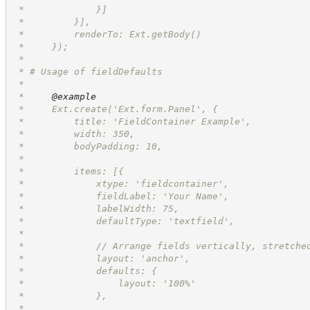
 *             }]
 *         }],
 *         renderTo: Ext.getBody()
 *     });
 * 
 * # Usage of fieldDefaults
 *
 *     
@example
 *     Ext.create('Ext.form.Panel', {
 *         title: 'FieldContainer Example',
 *         width: 350,
 *         bodyPadding: 10,
 * 
 *         items: [{
 *             xtype: 'fieldcontainer',
 *             fieldLabel: 'Your Name',
 *             labelWidth: 75,
 *             defaultType: 'textfield',
 * 
 *             // Arrange fields vertically, stretche
 *             layout: 'anchor',
 *             defaults: {
 *                 layout: '100%'
 *             },
 * 