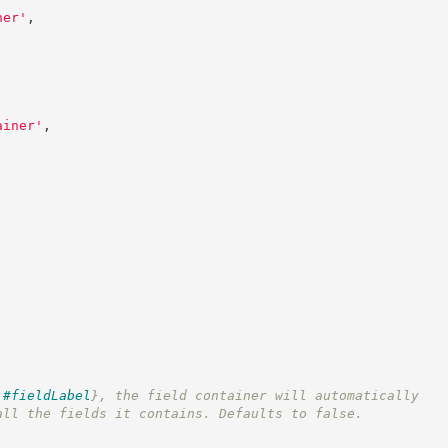
ner
'
,
ainer
'
,
#fieldLabel
}
, the field container will automatically
all the fields it contains. Defaults to false.