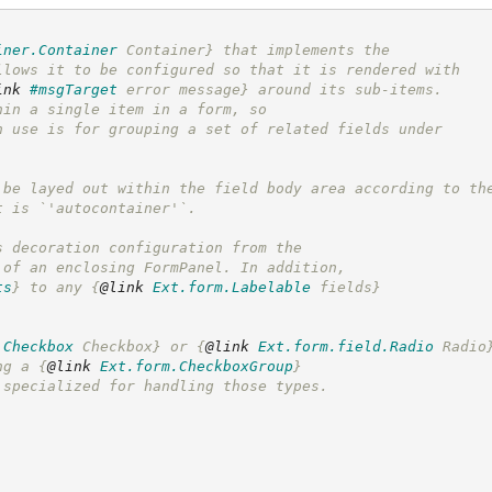
iner.Container
 Container}
 that implements the
llows it to be configured so that it is rendered with
ink
#msgTarget
 error message}
 around its sub-items.
hin a single item in a form, so
n use is for grouping a set of related fields under
 be layed out within the field body area according to th
t is `'autocontainer'`.
s decoration configuration from the
 of an enclosing FormPanel. In addition,
ts
}
 to any 
{
@link
Ext.form.Labelable
 fields}
.Checkbox
 Checkbox}
 or 
{
@link
Ext.form.field.Radio
 Radio
ng a 
{
@link
Ext.form.CheckboxGroup
}
 specialized for handling those types.