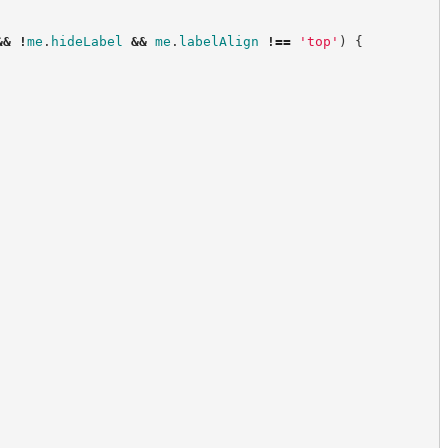
&&
!
me
.
hideLabel
&&
me
.
labelAlign
!==
'
top
'
)
{