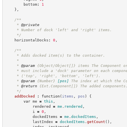
        bottom
:
1
}
,
/**
     * 
@private
     * Number of dock 'left' and 'right' items.
*/
    horizontalDocks
:
0
,
/**
     * Adds docked item(s) to the container.
     *
     * 
@param
 {Object/Object[]} items The Component o
     * must include a 'dock' parameter on each compon
     * ('top', 'right', 'bottom', 'left').
     * 
@param
{Number}
[pos]
The index at which the C
     * 
@return
{Ext.Component[]}
The added components
*/
addDocked
:
function
(
items
,
pos
)
{
var
 me 
=
this
,
            rendered 
=
me
.
rendered
,
            i 
=
0
,
            dockedItems 
=
me
.
dockedItems
,
            lastIndex 
=
dockedItems
.
getCount
(
)
,
            index
,
 instanced
,