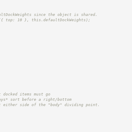
ultDockWeights since the object is shared.
({ top: 10 }, this.defaultDockWeights);
t docked items must go
ays* sort before a right/bottom
t either side of the "body" dividing point.