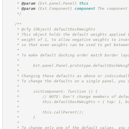
     * 
@param
{Ext.panel.Panel}
this
     * 
@param
{Ext.Component}
component
The component
*/
/**
     * @cfg 
{Object}
defaultDockWeights
     * This object holds the default weights applied 
     * weight of 1, to allow negative weights to inse
     * so that even weights can be used to get betwee
     *
     * To make default docking order match border lay
     *
     *      Ext.panel.Panel.prototype.defaultDockWeig
     *
     * Changing these defaults as above or individual
     * To change the defaults on a single panel, you 
     *
     *      initComponent: function () {
     *          // NOTE: Don't change members of defa
     *          this.defaultDockWeights = { top: 1, b
     *
     *          this.callParent();
     *      }
     *
     * To change only one of the default values, you 