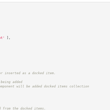
nt
'
]
,
or inserted as a docked item.
 being added
omponent will be added docked items collection
d from the docked items.