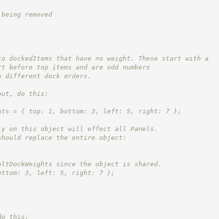
 being removed
to dockedItems that have no weight. These start with a
rt before top items and are odd numbers
n different dock orders.
out, do this:
hts = { top: 1, bottom: 3, left: 5, right: 7 };
ly on this object will effect all Panels.
should replace the entire object:
ultDockWeights since the object is shared.
ottom: 3, left: 5, right: 7 };
do this: