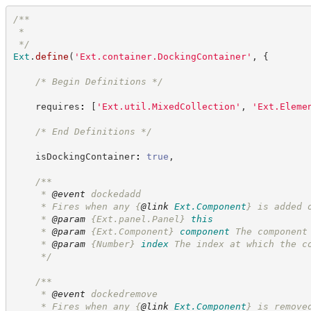
/**
 *
*/
Ext
.
define
(
'
Ext.container.DockingContainer
'
,
{
/*
 Begin Definitions 
*/
    requires
:
[
'
Ext.util.MixedCollection
'
,
'
Ext.Eleme
/*
 End Definitions 
*/
    isDockingContainer
:
true
,
/**
     * 
@event
 dockedadd
     * Fires when any 
{
@link
Ext.Component
}
 is added 
     * 
@param
{Ext.panel.Panel}
this
     * 
@param
{Ext.Component}
component
The component
     * 
@param
{Number}
index
The index at which the c
*/
/**
     * 
@event
 dockedremove
     * Fires when any 
{
@link
Ext.Component
}
 is remove