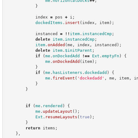
me
.
horizontalDocks
++
;
}
            index 
=
 pos 
+
 i
;
dockedItems
.
insert
(
index
,
 item
)
;
            instanced 
=
!!
item
.
instancedCmp
;
delete
item
.
instancedCmp
;
item
.
onAdded
(
me
,
 index
,
 instanced
)
;
delete
item
.
$initParent
;
if
(
me
.
onDockedAdd
!==
Ext
.
emptyFn
)
{
me
.
onDockedAdd
(
item
)
;
}
if
(
me
.
hasListeners
.
dockedadd
)
{
me
.
fireEvent
(
'
dockedadd
'
,
 me
,
 item
,
 i
}
}
if
(
me
.
rendered
)
{
me
.
updateLayout
(
)
;
Ext
.
resumeLayouts
(
true
)
;
}
return
 items
;
}
,