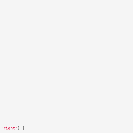
'
right
'
)
{