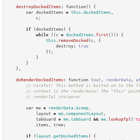
destroyDockedItems
:
function
(
)
{
var
 dockedItems 
=
this
.
dockedItems
,
            c
;
if
(
dockedItems
)
{
while
(
(
c 
=
dockedItems
.
first
(
)
)
)
{
this
.
removeDocked
(
c
,
{
                    destroy
:
true
}
)
;
}
}
}
,
doRenderDockedItems
:
function
(
out
,
renderData
,
a
//
 Careful! This method is bolted on to the f
//
 context is the renderData! The "this" poin
//
 renderTpl instance!
var
 me 
=
renderData
.
$comp
,
            layout 
=
me
.
componentLayout
,
            tabGuard 
=
me
.
tabGuard
&&
me
.
lookupTpl
(
'
t
            items
,
 tree
;
if
(
layout
.
getDockedItems
)
{