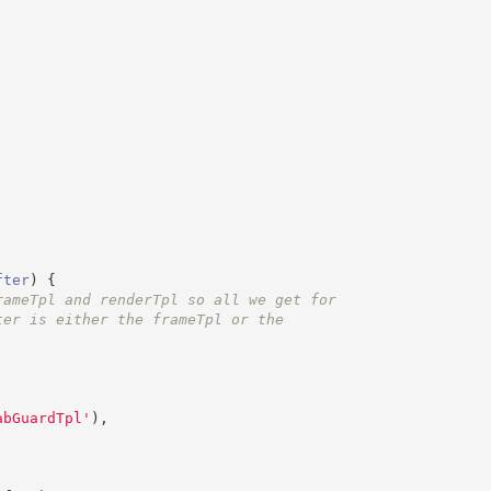
fter
)
{
rameTpl and renderTpl so all we get for
ter is either the frameTpl or the
abGuardTpl
'
)
,