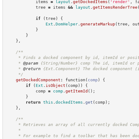
            items 
=
layout
.
getDockedItems
(
'
render
'
,
!
            tree 
=
 items 
&&
layout
.
getItemsRenderTree
if
(
tree
)
{
Ext
.
DomHelper
.
generateMarkup
(
tree
,
 ou
}
}
}
,
/**
     * Finds a docked component by id, itemId or posi
     * 
@param
 {String/Number} comp The id, itemId or 
     * 
@return
{Ext.Component}
The docked component (
*/
getDockedComponent
:
function
(
comp
)
{
if
(
Ext
.
isObject
(
comp
)
)
{
            comp 
=
comp
.
getItemId
(
)
;
}
return
this
.
dockedItems
.
get
(
comp
)
;
}
,
/**
     * Retrieves an array of all currently docked Com
     *
     * For example to find a toolbar that has been do