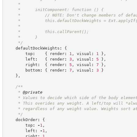
     *
     *      initComponent: function () {
     *          // NOTE: Don't change members of defa
     *          this.defaultDockWeights = Ext.applyIf
     * 
     *          this.callParent();
     *      }
*/
    defaultDockWeights
:
{
        top
:
{
 render
:
1
,
 visual
:
1
}
,
        left
:
{
 render
:
3
,
 visual
:
5
}
,
        right
:
{
 render
:
5
,
 visual
:
7
}
,
        bottom
:
{
 render
:
7
,
 visual
:
3
}
}
,
/**
     * 
@private
     * Values to decide which side of the body elemen
     * This overides any weight. A left/top will *alw
     * regardless of any weight value. Weights sort a
*/
    dockOrder
:
{
        top
:
-
1
,
        left
:
-
1
,
        right
:
1
,