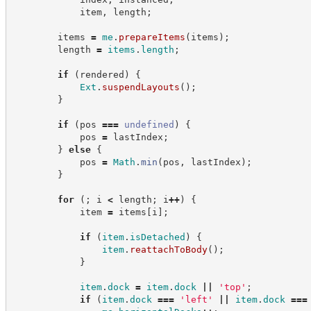
            item
,
 length
;
        items 
=
me
.
prepareItems
(
items
)
;
        length 
=
items
.
length
;
if
(
rendered
)
{
Ext
.
suspendLayouts
(
)
;
}
if
(
pos 
===
undefined
)
{
            pos 
=
 lastIndex
;
}
else
{
            pos 
=
Math
.
min
(
pos
,
 lastIndex
)
;
}
for
(
;
 i 
<
 length
;
 i
++
)
{
            item 
=
 items
[
i
]
;
if
(
item
.
isDetached
)
{
item
.
reattachToBody
(
)
;
}
item
.
dock
=
item
.
dock
||
'
top
'
;
if
(
item
.
dock
===
'
left
'
||
item
.
dock
===