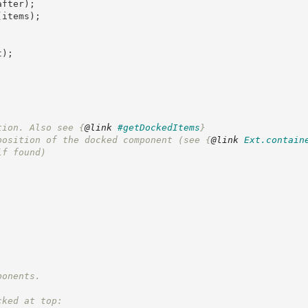
after
)
;
(
items
)
;
t
)
;
tion. Also see 
{
@link
#getDockedItems
}
position of the docked component (see 
{
@link
Ext.contain
if found)
ponents.
cked at top: