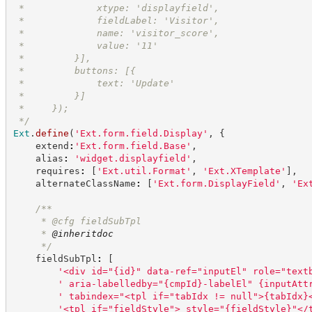
 *             xtype: 'displayfield',
 *             fieldLabel: 'Visitor',
 *             name: 'visitor_score',
 *             value: '11'
 *         }],
 *         buttons: [{
 *             text: 'Update'
 *         }]
 *     });
*/
Ext
.
define
(
'
Ext.form.field.Display
'
,
{
    extend
:
'
Ext.form.field.Base
'
,
    alias
:
'
widget.displayfield
'
,
    requires
:
[
'
Ext.util.Format
'
,
'
Ext.XTemplate
'
]
,
    alternateClassName
:
[
'
Ext.form.DisplayField
'
,
'
Ex
/**
     * @cfg fieldSubTpl
     * 
@inheritdoc
*/
    fieldSubTpl
:
[
'
<div id="{id}" data-ref="inputEl" role="text
'
 aria-labelledby="{cmpId}-labelEl" {inputAtt
'
 tabindex="<tpl if="tabIdx != null">{tabIdx}
'
<tpl if="fieldStyle"> style="{fieldStyle}"</