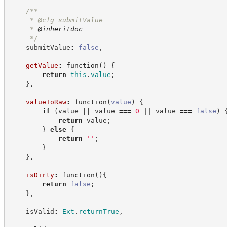
/**
     * @cfg submitValue
     * 
@inheritdoc
*/
    submitValue
:
false
,
getValue
:
function
(
)
{
return
this
.
value
;
}
,
valueToRaw
:
function
(
value
)
{
if
(
value 
||
 value 
===
0
||
 value 
===
false
)
return
 value
;
}
else
{
return
'
'
;
}
}
,
isDirty
:
function
(
)
{
return
false
;
}
,
    isValid
:
Ext
.
returnTrue
,