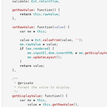
    validate
:
Ext
.
returnTrue
,
getRawValue
:
function
(
)
{
return
this
.
rawValue
;
}
,
setRawValue
:
function
(
value
)
{
var
 me 
=
this
;
        value 
=
Ext
.
valueFrom
(
value
,
'
'
)
;
me
.
rawValue
=
 value
;
if
(
me
.
rendered
)
{
me
.
inputEl
.
dom
.
innerHTML
=
me
.
getDisplayV
me
.
updateLayout
(
)
;
}
return
 value
;
}
,
/**
     * 
@private
     * Format the value to display.
*/
getDisplayValue
:
function
(
)
{
var
 me 
=
this
,
            value 
=
this
.
getRawValue
(
)
,