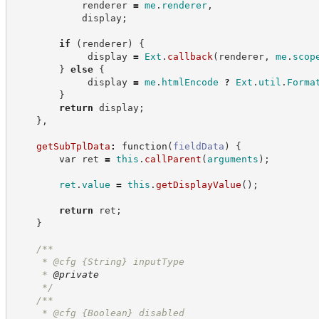
            renderer 
=
me
.
renderer
,
            display
;
if
(
renderer
)
{
             display 
=
Ext
.
callback
(
renderer
,
me
.
scop
}
else
{
             display 
=
me
.
htmlEncode
?
Ext
.
util
.
Forma
}
return
 display
;
}
,
getSubTplData
:
function
(
fieldData
)
{
var
 ret 
=
this
.
callParent
(
arguments
)
;
ret
.
value
=
this
.
getDisplayValue
(
)
;
return
 ret
;
}
/**
     * @cfg 
{String}
inputType
     * 
@private
*/
/**
     * @cfg 
{Boolean}
disabled