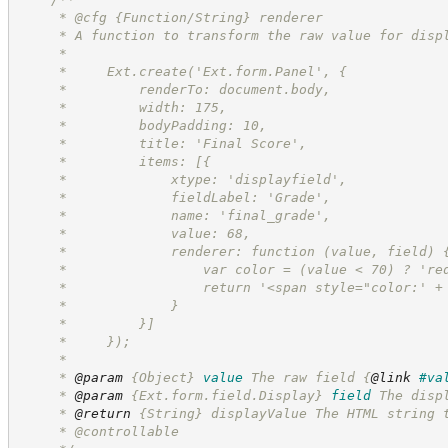
     * @cfg {Function/String} renderer
     * A function to transform the raw value for disp
     * 
     *     Ext.create('Ext.form.Panel', {
     *         renderTo: document.body,
     *         width: 175,
     *         bodyPadding: 10,
     *         title: 'Final Score',
     *         items: [{
     *             xtype: 'displayfield',
     *             fieldLabel: 'Grade',
     *             name: 'final_grade',
     *             value: 68,
     *             renderer: function (value, field) 
     *                 var color = (value < 70) ? 're
     *                 return '<span style="color:' +
     *             }
     *         }]
     *     });
     * 
     * 
@param
{Object}
value
The raw field 
{
@link
#va
     * 
@param
{Ext.form.field.Display}
field
The disp
     * 
@return
{String}
displayValue The HTML string 
     * @controllable