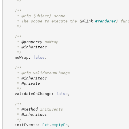
*/
/**
     * @cfg 
{Object}
scope
     * The scope to execute the 
{
@link
#renderer
}
 fun
*/
/**
     * 
@property
 noWrap
     * 
@inheritdoc
*/
    noWrap
:
false
,
/**
     * @cfg validateOnChange
     * 
@inheritdoc
     * 
@private
*/
    validateOnChange
:
false
,
/**
     * 
@method
 initEvents
     * 
@inheritdoc
*/
    initEvents
:
Ext
.
emptyFn
,