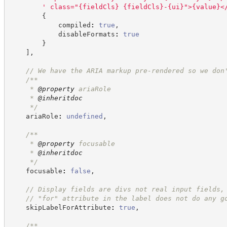
'
 class="{fieldCls} {fieldCls}-{ui}">{value}<
{
            compiled
:
true
,
            disableFormats
:
true
}
]
,
//
 We have the ARIA markup pre-rendered so we don
/**
     * 
@property
 ariaRole
     * 
@inheritdoc
*/
    ariaRole
:
undefined
,
/**
     * 
@property
 focusable
     * 
@inheritdoc
*/
    focusable
:
false
,
//
 Display fields are divs not real input fields,
//
 "for" attribute in the label does not do any g
    skipLabelForAttribute
:
true
,
/**