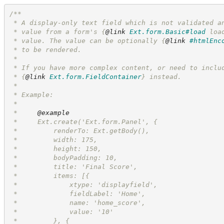
/**
 * A display-only text field which is not validated a
 * value from a form's 
{
@link
Ext.form.Basic#load
 loa
 * value. The value can be optionally 
{
@link
#htmlEnc
 * to be rendered.
 *
 * If you have more complex content, or need to inclu
 * 
{
@link
Ext.form.FieldContainer
}
 instead.
 *
 * Example:
 *
 *     
@example
 *     Ext.create('Ext.form.Panel', {
 *         renderTo: Ext.getBody(),
 *         width: 175,
 *         height: 150,
 *         bodyPadding: 10,
 *         title: 'Final Score',
 *         items: [{
 *             xtype: 'displayfield',
 *             fieldLabel: 'Home',
 *             name: 'home_score',
 *             value: '10'
 *         }, {