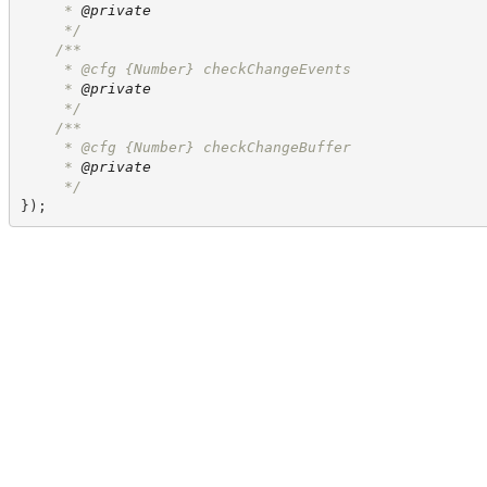
     * 
@private
*/
/**
     * @cfg 
{Number}
checkChangeEvents
     * 
@private
*/
/**
     * @cfg 
{Number}
checkChangeBuffer
     * 
@private
*/
}
)
;