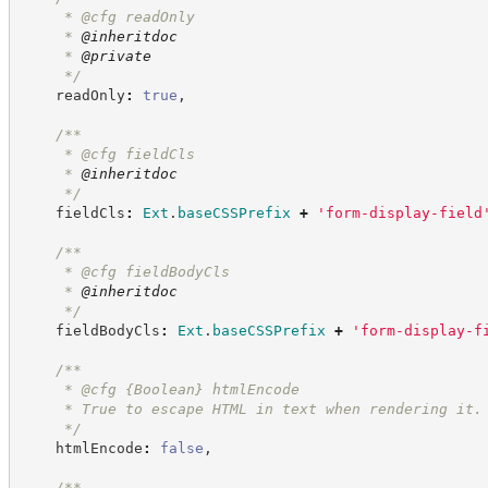
     * @cfg readOnly
     * 
@inheritdoc
     * 
@private
*/
    readOnly
:
true
,
/**
     * @cfg fieldCls
     * 
@inheritdoc
*/
    fieldCls
:
Ext
.
baseCSSPrefix
+
'
form-display-field
/**
     * @cfg fieldBodyCls
     * 
@inheritdoc
*/
    fieldBodyCls
:
Ext
.
baseCSSPrefix
+
'
form-display-f
/**
     * @cfg 
{Boolean}
htmlEncode
     * True to escape HTML in text when rendering it.
*/
    htmlEncode
:
false
,
/**