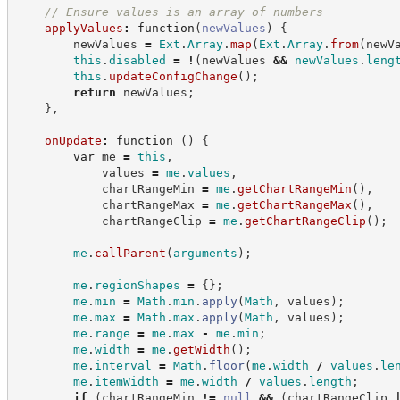
//
 Ensure values is an array of numbers
applyValues
:
function
(
newValues
)
{
        newValues 
=
Ext
.
Array
.
map
(
Ext
.
Array
.
from
(
newV
this
.
disabled
=
!
(
newValues 
&&
newValues
.
leng
this
.
updateConfigChange
(
)
;
return
 newValues
;
}
,
onUpdate
:
function
(
)
{
var
 me 
=
this
,
            values 
=
me
.
values
,
            chartRangeMin 
=
me
.
getChartRangeMin
(
)
,
            chartRangeMax 
=
me
.
getChartRangeMax
(
)
,
            chartRangeClip 
=
me
.
getChartRangeClip
(
)
;
me
.
callParent
(
arguments
)
;
me
.
regionShapes
=
{
}
;
me
.
min
=
Math
.
min
.
apply
(
Math
,
 values
)
;
me
.
max
=
Math
.
max
.
apply
(
Math
,
 values
)
;
me
.
range
=
me
.
max
-
me
.
min
;
me
.
width
=
me
.
getWidth
(
)
;
me
.
interval
=
Math
.
floor
(
me
.
width
/
values
.
le
me
.
itemWidth
=
me
.
width
/
values
.
length
;
if
(
chartRangeMin 
!=
null
&&
(
chartRangeClip 