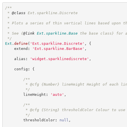
/**
 * 
@class
 Ext.sparkline.Discrete
 *
 * Plots a series of thin vertical lines based upon t
 *
 * See 
{
@link
Ext.sparkline.Base
 the base class}
 for 
*/
Ext
.
define
(
'
Ext.sparkline.Discrete
'
,
{
    extend
:
'
Ext.sparkline.BarBase
'
,
    alias
:
'
widget.sparklinediscrete
'
,
    config
:
{
/**
         * @cfg 
{Number}
lineHeight Height of each li
*/
        lineHeight
:
'
auto
'
,
/**
         * @cfg 
{String}
thresholdColor Colour to use
*/
        thresholdColor
:
null
,