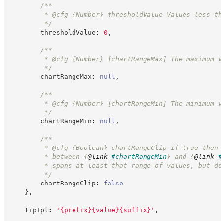
/**
         * @cfg 
{Number}
thresholdValue Values less t
*/
        thresholdValue
:
0
,
/**
         * @cfg 
{Number}
[chartRangeMax] The maximum 
*/
        chartRangeMax
:
null
,
/**
         * @cfg 
{Number}
[chartRangeMin] The minimum 
*/
        chartRangeMin
:
null
,
/**
         * @cfg 
{Boolean}
chartRangeClip If true then
         * between 
{
@link
#chartRangeMin
}
 and 
{
@link
         * spans at least that range of values, but d
*/
        chartRangeClip
:
false
}
,
    tipTpl
:
'
{prefix}{value}{suffix}
'
,