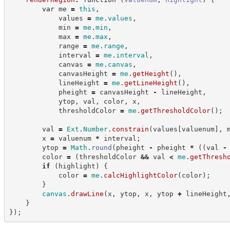
var
 me 
=
this
,
            values 
=
me
.
values
,
            min 
=
me
.
min
,
            max 
=
me
.
max
,
            range 
=
me
.
range
,
            interval 
=
me
.
interval
,
            canvas 
=
me
.
canvas
,
            canvasHeight 
=
me
.
getHeight
(
)
,
            lineHeight 
=
me
.
getLineHeight
(
)
,
            pheight 
=
 canvasHeight 
-
 lineHeight
,
            ytop
,
 val
,
 color
,
 x
,
            thresholdColor 
=
me
.
getThresholdColor
(
)
;
        val 
=
Ext
.
Number
.
constrain
(
values
[
valuenum
]
,
 
        x 
=
 valuenum 
*
 interval
;
        ytop 
=
Math
.
round
(
pheight 
-
 pheight 
*
(
(
val 
-
        color 
=
(
thresholdColor 
&&
 val 
<
me
.
getThresh
if
(
highlight
)
{
            color 
=
me
.
calcHighlightColor
(
color
)
;
}
canvas
.
drawLine
(
x
,
 ytop
,
 x
,
 ytop 
+
 lineHeight
}
}
)
;