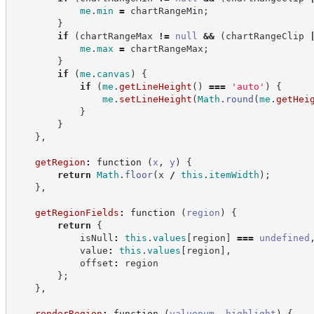
me
.
min
=
 chartRangeMin
;
}
if
(
chartRangeMax 
!=
null
&&
(
chartRangeClip 
me
.
max
=
 chartRangeMax
;
}
if
(
me
.
canvas
)
{
if
(
me
.
getLineHeight
(
)
===
'
auto
'
)
{
me
.
setLineHeight
(
Math
.
round
(
me
.
getHei
}
}
}
,
getRegion
:
function
(
x
,
y
)
{
return
Math
.
floor
(
x 
/
this
.
itemWidth
)
;
}
,
getRegionFields
:
function
(
region
)
{
return
{
            isNull
:
this
.
values
[
region
]
===
undefined
            value
:
this
.
values
[
region
]
,
            offset
:
 region
}
;
}
,
renderRegion
:
function
(
valuenum
,
highlight
)
{