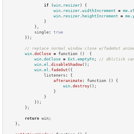
if
(
win
.
resizer
)
{
win
.
resizer
.
widthIncrement
=
me
.
x
win
.
resizer
.
heightIncrement
=
me
.
}
}
,
            single
:
true
}
)
;
//
 replace normal window close w/fadeOut anim
win
.
doClose
=
function
(
)
{
win
.
doClose
=
Ext
.
emptyFn
;
//
 dblclick ca
win
.
el
.
disableShadow
(
)
;
win
.
el
.
fadeOut
(
{
                listeners
:
{
afteranimate
:
function
(
)
{
win
.
destroy
(
)
;
}
}
}
)
;
}
;
return
 win
;
}
,