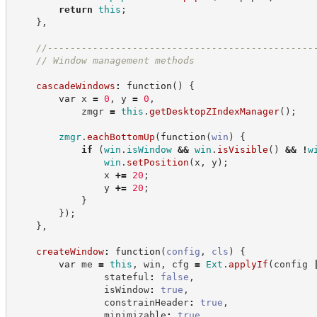
return
this
;
}
,
//
-----------------------------------------------
//
 Window management methods
cascadeWindows
:
function
(
)
{
var
 x 
=
0
,
 y 
=
0
,
            zmgr 
=
this
.
getDesktopZIndexManager
(
)
;
zmgr
.
eachBottomUp
(
function
(
win
)
{
if
(
win
.
isWindow
&&
win
.
isVisible
(
)
&&
!
w
win
.
setPosition
(
x
,
 y
)
;
                x 
+=
20
;
                y 
+=
20
;
}
}
)
;
}
,
createWindow
:
function
(
config
,
cls
)
{
var
 me 
=
this
,
 win
,
 cfg 
=
Ext
.
applyIf
(
config 
                stateful
:
false
,
                isWindow
:
true
,
                constrainHeader
:
true
,
                minimizable
:
true
,