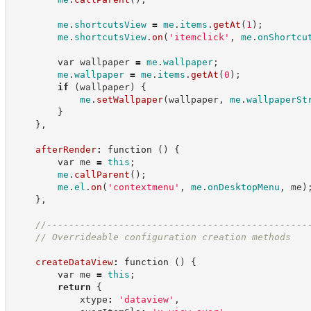
me
.
shortcutsView
=
me
.
items
.
getAt
(
1
)
;
me
.
shortcutsView
.
on
(
'
itemclick
'
,
me
.
onShortcu
var
 wallpaper 
=
me
.
wallpaper
;
me
.
wallpaper
=
me
.
items
.
getAt
(
0
)
;
if
(
wallpaper
)
{
me
.
setWallpaper
(
wallpaper
,
me
.
wallpaperSt
}
}
,
afterRender
:
function
(
)
{
var
 me 
=
this
;
me
.
callParent
(
)
;
me
.
el
.
on
(
'
contextmenu
'
,
me
.
onDesktopMenu
,
 me
)
}
,
//
-----------------------------------------------
//
 Overrideable configuration creation methods
createDataView
:
function
(
)
{
var
 me 
=
this
;
return
{
            xtype
:
'
dataview
'
,