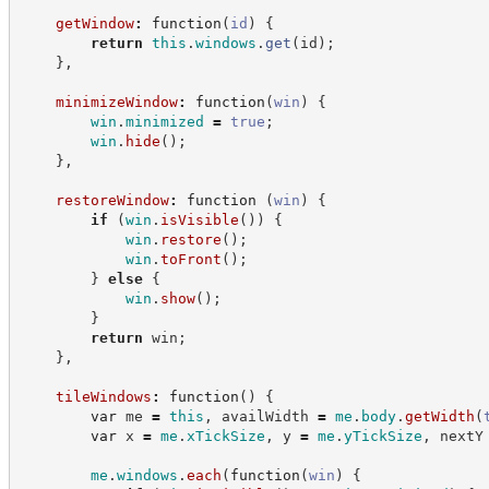
getWindow
:
function
(
id
)
{
return
this
.
windows
.
get
(
id
)
;
}
,
minimizeWindow
:
function
(
win
)
{
win
.
minimized
=
true
;
win
.
hide
(
)
;
}
,
restoreWindow
:
function
(
win
)
{
if
(
win
.
isVisible
(
)
)
{
win
.
restore
(
)
;
win
.
toFront
(
)
;
}
else
{
win
.
show
(
)
;
}
return
 win
;
}
,
tileWindows
:
function
(
)
{
var
 me 
=
this
,
 availWidth 
=
me
.
body
.
getWidth
(
var
 x 
=
me
.
xTickSize
,
 y 
=
me
.
yTickSize
,
 nextY
me
.
windows
.
each
(
function
(
win
)
{