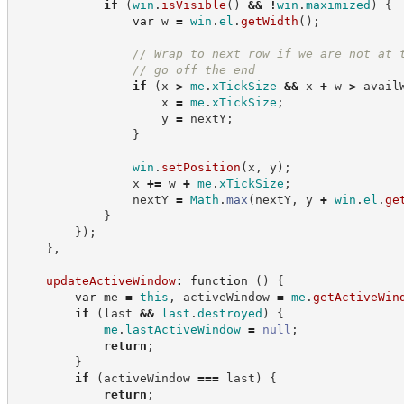
if
(
win
.
isVisible
(
)
&&
!
win
.
maximized
)
{
var
 w 
=
win
.
el
.
getWidth
(
)
;
//
 Wrap to next row if we are not at 
//
 go off the end
if
(
x 
>
me
.
xTickSize
&&
 x 
+
 w 
>
 avail
                    x 
=
me
.
xTickSize
;
                    y 
=
 nextY
;
}
win
.
setPosition
(
x
,
 y
)
;
                x 
+=
 w 
+
me
.
xTickSize
;
                nextY 
=
Math
.
max
(
nextY
,
 y 
+
win
.
el
.
ge
}
}
)
;
}
,
updateActiveWindow
:
function
(
)
{
var
 me 
=
this
,
 activeWindow 
=
me
.
getActiveWin
if
(
last 
&&
last
.
destroyed
)
{
me
.
lastActiveWindow
=
null
;
return
;
}
if
(
activeWindow 
===
 last
)
{
return
;