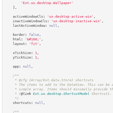
'
Ext.ux.desktop.Wallpaper
'
]
,
    activeWindowCls
:
'
ux-desktop-active-win
'
,
    inactiveWindowCls
:
'
ux-desktop-inactive-win
'
,
    lastActiveWindow
:
null
,
    border
:
false
,
    html
:
'
&#160;
'
,
    layout
:
'
fit
'
,
    xTickSize
:
1
,
    yTickSize
:
1
,
    app
:
null
,
/**
     * @cfg {Array/Ext.data.Store} shortcuts
     * The items to add to the DataView. This can be 
     * simple array. Items should minimally provide t
     * 
{
@link
Ext.ux.desktop.ShortcutModel
 Shortcut}
.
*/
    shortcuts
:
null
,
/**