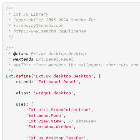
/*
!
 * Ext JS Library
 * Copyright(c) 2006-2014 Sencha Inc.
 * 
licensing@sencha.com
 * 
http://www.sencha.com/license
*/
/**
 * 
@class
 Ext.ux.desktop.Desktop
 * 
@extends
 Ext.panel.Panel
 * <p>This class manages the wallpaper, shortcuts and
*/
Ext
.
define
(
'
Ext.ux.desktop.Desktop
'
,
{
    extend
:
'
Ext.panel.Panel
'
,
    alias
:
'
widget.desktop
'
,
    uses
:
[
'
Ext.util.MixedCollection
'
,
'
Ext.menu.Menu
'
,
'
Ext.view.View
'
,
//
 dataview
'
Ext.window.Window
'
,
'
Ext.ux.desktop.TaskBar
'
,