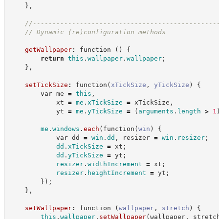
}
,
//
-----------------------------------------------
//
 Dynamic (re)configuration methods
getWallpaper
:
function
(
)
{
return
this
.
wallpaper
.
wallpaper
;
}
,
setTickSize
:
function
(
xTickSize
,
yTickSize
)
{
var
 me 
=
this
,
            xt 
=
me
.
xTickSize
=
 xTickSize
,
            yt 
=
me
.
yTickSize
=
(
arguments
.
length
>
1
me
.
windows
.
each
(
function
(
win
)
{
var
 dd 
=
win
.
dd
,
 resizer 
=
win
.
resizer
;
dd
.
xTickSize
=
 xt
;
dd
.
yTickSize
=
 yt
;
resizer
.
widthIncrement
=
 xt
;
resizer
.
heightIncrement
=
 yt
;
}
)
;
}
,
setWallpaper
:
function
(
wallpaper
,
stretch
)
{
this
.
wallpaper
.
setWallpaper
(
wallpaper
,
 stretc