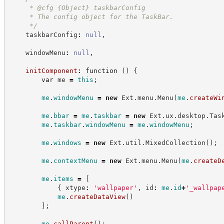
     * @cfg 
{Object}
taskbarConfig
     * The config object for the TaskBar.
*/
    taskbarConfig
:
null
,
    windowMenu
:
null
,
initComponent
:
function
(
)
{
var
 me 
=
this
;
me
.
windowMenu
=
new
Ext
.
menu
.
Menu
(
me
.
createWi
me
.
bbar
=
me
.
taskbar
=
new
Ext
.
ux
.
desktop
.
Tas
me
.
taskbar
.
windowMenu
=
me
.
windowMenu
;
me
.
windows
=
new
Ext
.
util
.
MixedCollection
(
)
;
me
.
contextMenu
=
new
Ext
.
menu
.
Menu
(
me
.
createD
me
.
items
=
[
{
 xtype
:
'
wallpaper
'
,
 id
:
me
.
id
+
'
_wallpap
me
.
createDataView
(
)
]
;
me
.
callParent
(
)
;