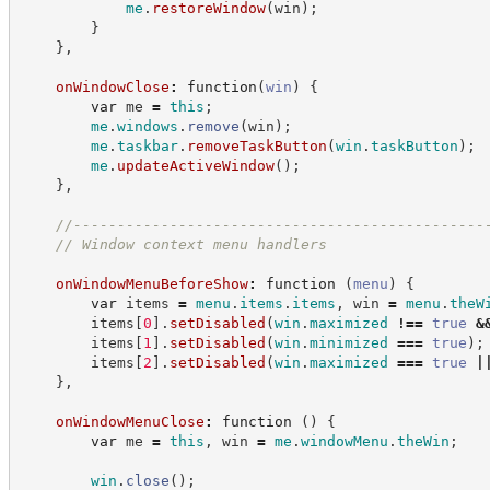
me
.
restoreWindow
(
win
)
;
}
}
,
onWindowClose
:
function
(
win
)
{
var
 me 
=
this
;
me
.
windows
.
remove
(
win
)
;
me
.
taskbar
.
removeTaskButton
(
win
.
taskButton
)
;
me
.
updateActiveWindow
(
)
;
}
,
//
-----------------------------------------------
//
 Window context menu handlers
onWindowMenuBeforeShow
:
function
(
menu
)
{
var
 items 
=
menu
.
items
.
items
,
 win 
=
menu
.
theW
        items
[
0
]
.
setDisabled
(
win
.
maximized
!==
true
&
        items
[
1
]
.
setDisabled
(
win
.
minimized
===
true
)
;
        items
[
2
]
.
setDisabled
(
win
.
maximized
===
true
|
}
,
onWindowMenuClose
:
function
(
)
{
var
 me 
=
this
,
 win 
=
me
.
windowMenu
.
theWin
;
win
.
close
(
)
;