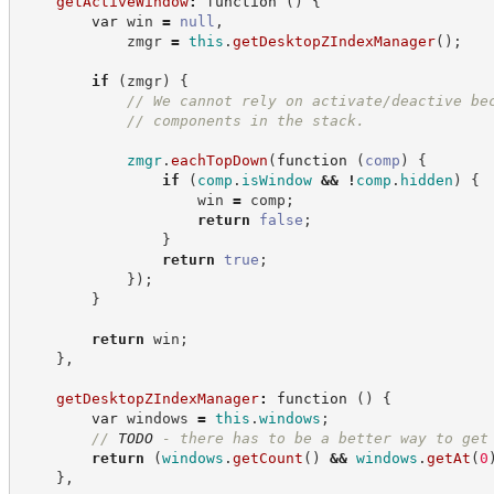
getActiveWindow
:
function
(
)
{
var
 win 
=
null
,
            zmgr 
=
this
.
getDesktopZIndexManager
(
)
;
if
(
zmgr
)
{
//
 We cannot rely on activate/deactive be
//
 components in the stack.
zmgr
.
eachTopDown
(
function
(
comp
)
{
if
(
comp
.
isWindow
&&
!
comp
.
hidden
)
{
                    win 
=
 comp
;
return
false
;
}
return
true
;
}
)
;
}
return
 win
;
}
,
getDesktopZIndexManager
:
function
(
)
{
var
 windows 
=
this
.
windows
;
//
TODO
 - there has to be a better way to get
return
(
windows
.
getCount
(
)
&&
windows
.
getAt
(
0
}
,