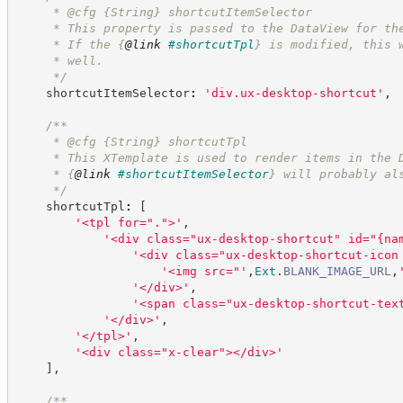
     * @cfg 
{String}
shortcutItemSelector
     * This property is passed to the DataView for th
     * If the 
{
@link
#shortcutTpl
}
 is modified, this 
     * well.
*/
    shortcutItemSelector
:
'
div.ux-desktop-shortcut
'
,
/**
     * @cfg 
{String}
shortcutTpl
     * This XTemplate is used to render items in the 
     * 
{
@link
#shortcutItemSelector
}
 will probably al
*/
    shortcutTpl
:
[
'
<tpl for=".">
'
,
'
<div class="ux-desktop-shortcut" id="{na
'
<div class="ux-desktop-shortcut-icon
'
<img src="
'
,
Ext
.
BLANK_IMAGE_URL
,
'
</div>
'
,
'
<span class="ux-desktop-shortcut-tex
'
</div>
'
,
'
</tpl>
'
,
'
<div class="x-clear"></div>
'
]
,
/**