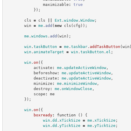
                maximizable
:
true
}
)
;
        cls 
=
 cls 
||
Ext
.
window
.
Window
;
        win 
=
me
.
add
(
new
cls
(
cfg
)
)
;
me
.
windows
.
add
(
win
)
;
win
.
taskButton
=
me
.
taskbar
.
addTaskButton
(
win
win
.
animateTarget
=
win
.
taskButton
.
el
;
win
.
on
(
{
            activate
:
me
.
updateActiveWindow
,
            beforeshow
:
me
.
updateActiveWindow
,
            deactivate
:
me
.
updateActiveWindow
,
            minimize
:
me
.
minimizeWindow
,
            destroy
:
me
.
onWindowClose
,
            scope
:
 me
}
)
;
win
.
on
(
{
boxready
:
function
(
)
{
win
.
dd
.
xTickSize
=
me
.
xTickSize
;
win
.
dd
.
yTickSize
=
me
.
yTickSize
;