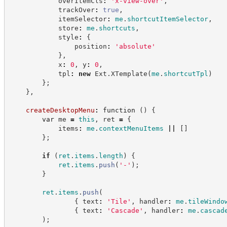
            overItemCls
:
'
x-view-over
'
,
            trackOver
:
true
,
            itemSelector
:
me
.
shortcutItemSelector
,
            store
:
me
.
shortcuts
,
            style
:
{
                position
:
'
absolute
'
}
,
            x
:
0
,
 y
:
0
,
            tpl
:
new
Ext
.
XTemplate
(
me
.
shortcutTpl
)
}
;
}
,
createDesktopMenu
:
function
(
)
{
var
 me 
=
this
,
 ret 
=
{
            items
:
me
.
contextMenuItems
||
[
]
}
;
if
(
ret
.
items
.
length
)
{
ret
.
items
.
push
(
'
-
'
)
;
}
ret
.
items
.
push
(
{
 text
:
'
Tile
'
,
 handler
:
me
.
tileWindo
{
 text
:
'
Cascade
'
,
 handler
:
me
.
cascad
)
;