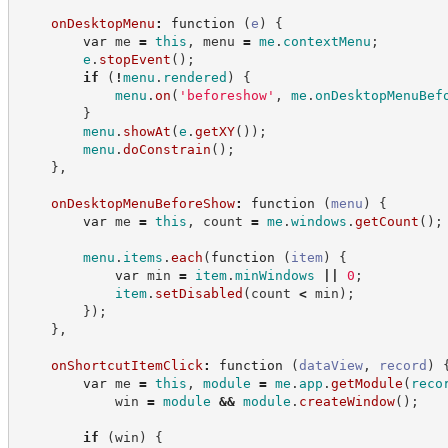
onDesktopMenu
:
function
(
e
)
{
var
 me 
=
this
,
 menu 
=
me
.
contextMenu
;
e
.
stopEvent
(
)
;
if
(
!
menu
.
rendered
)
{
menu
.
on
(
'
beforeshow
'
,
me
.
onDesktopMenuBef
}
menu
.
showAt
(
e
.
getXY
(
)
)
;
menu
.
doConstrain
(
)
;
}
,
onDesktopMenuBeforeShow
:
function
(
menu
)
{
var
 me 
=
this
,
 count 
=
me
.
windows
.
getCount
(
)
;
menu
.
items
.
each
(
function
(
item
)
{
var
 min 
=
item
.
minWindows
||
0
;
item
.
setDisabled
(
count 
<
 min
)
;
}
)
;
}
,
onShortcutItemClick
:
function
(
dataView
,
record
)
var
 me 
=
this
,
module
=
me
.
app
.
getModule
(
reco
            win 
=
module
&&
module
.
createWindow
(
)
;
if
(
win
)
{