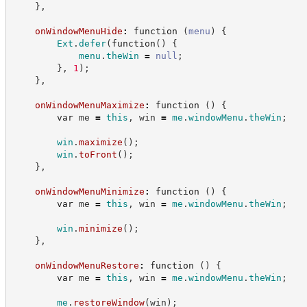
}
,
onWindowMenuHide
:
function
(
menu
)
{
Ext
.
defer
(
function
(
)
{
menu
.
theWin
=
null
;
}
,
1
)
;
}
,
onWindowMenuMaximize
:
function
(
)
{
var
 me 
=
this
,
 win 
=
me
.
windowMenu
.
theWin
;
win
.
maximize
(
)
;
win
.
toFront
(
)
;
}
,
onWindowMenuMinimize
:
function
(
)
{
var
 me 
=
this
,
 win 
=
me
.
windowMenu
.
theWin
;
win
.
minimize
(
)
;
}
,
onWindowMenuRestore
:
function
(
)
{
var
 me 
=
this
,
 win 
=
me
.
windowMenu
.
theWin
;
me
.
restoreWindow
(
win
)
;