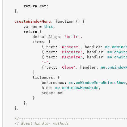
return
 ret
;
}
,
createWindowMenu
:
function
(
)
{
var
 me 
=
this
;
return
{
            defaultAlign
:
'
br-tr
'
,
            items
:
[
{
 text
:
'
Restore
'
,
 handler
:
me
.
onWind
{
 text
:
'
Minimize
'
,
 handler
:
me
.
onWin
{
 text
:
'
Maximize
'
,
 handler
:
me
.
onWin
'
-
'
,
{
 text
:
'
Close
'
,
 handler
:
me
.
onWindow
]
,
            listeners
:
{
                beforeshow
:
me
.
onWindowMenuBeforeShow
                hide
:
me
.
onWindowMenuHide
,
                scope
:
 me
}
}
;
}
,
//
-----------------------------------------------
//
 Event handler methods