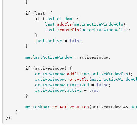
}
if
(
last
)
{
if
(
last
.
el
.
dom
)
{
last
.
addCls
(
me
.
inactiveWindowCls
)
;
last
.
removeCls
(
me
.
activeWindowCls
)
;
}
last
.
active
=
false
;
}
me
.
lastActiveWindow
=
 activeWindow
;
if
(
activeWindow
)
{
activeWindow
.
addCls
(
me
.
activeWindowCls
)
;
activeWindow
.
removeCls
(
me
.
inactiveWindowC
activeWindow
.
minimized
=
false
;
activeWindow
.
active
=
true
;
}
me
.
taskbar
.
setActiveButton
(
activeWindow 
&&
ac
}
}
)
;