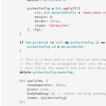
            pickerConfig 
=
Ext
.
applyIf
(
{
                cls
:
Ext
.
baseCSSPrefix
+
'
menu-date-i
                margin
:
0
,
                border
:
false
,
                xtype
:
'
datepicker
'
}
,
 cfg
)
;
}
if
(
me
.
pickerId
!=
null
&&
pickerConfig
.
id
==
pickerConfig
.
id
=
me
.
pickerId
;
}
//
 This is a Menu and it will have an ownerCm
//
 This MUST not be propagated down into the 
//
 must follow the ownerCt and find this Menu
delete
pickerConfig
.
ownerCmp
;
Ext
.
apply
(
me
,
{
            showSeparator
:
false
,
            plain
:
true
,
            bodyPadding
:
0
,
//
 remove the body paddin
            items
:
[
pickerConfig
]
}
)
;