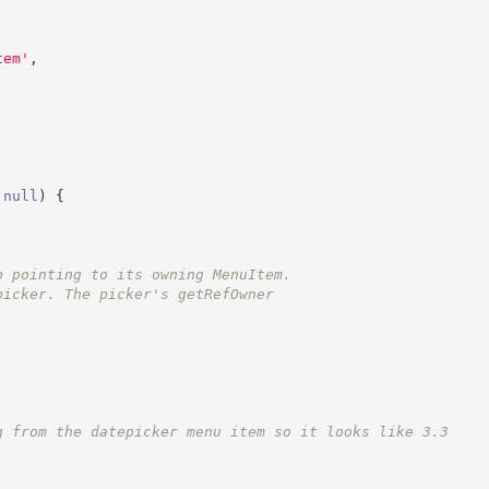
tem
'
,
null
)
{
p pointing to its owning MenuItem.
picker. The picker's getRefOwner
.
g from the datepicker menu item so it looks like 3.3