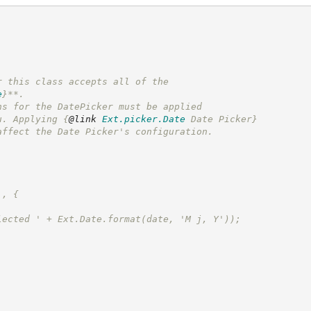
r this class accepts all of the
e
}
**.
ns for the DatePicker must be applied
u. Applying 
{
@link
Ext.picker.Date
 Date Picker}
affect the Date Picker's configuration.
', {
lected ' + Ext.Date.format(date, 'M j, Y'));