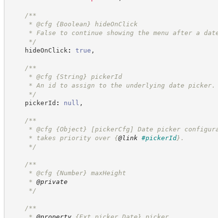
/**
     * @cfg 
{Boolean}
hideOnClick
     * False to continue showing the menu after a dat
*/
    hideOnClick
:
true
,
/**
     * @cfg 
{String}
pickerId
     * An id to assign to the underlying date picker.
*/
    pickerId
:
null
,
/**
     * @cfg 
{Object}
[pickerCfg] Date picker configur
     * takes priority over 
{
@link
#pickerId
}
.
*/
/**
     * @cfg 
{Number}
maxHeight
     * 
@private
*/
/**
     * 
@property
{Ext.picker.Date}
picker