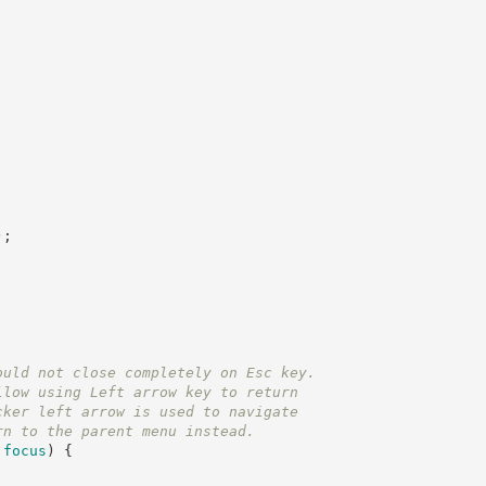
)
;
ould not close completely on Esc key.
llow using Left arrow key to return
cker left arrow is used to navigate
rn to the parent menu instead.
.
focus
)
{