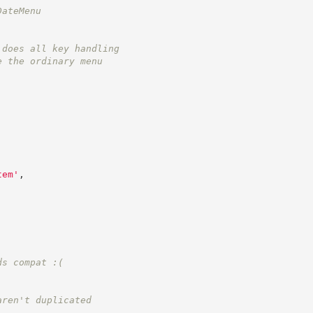
DateMenu
 does all key handling
e the ordinary menu
tem
'
,
ds compat :(
aren't duplicated