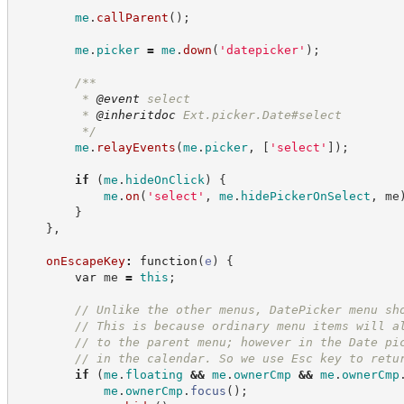
me
.
callParent
(
)
;
me
.
picker
=
me
.
down
(
'
datepicker
'
)
;
/**
         * 
@event
 select
         * 
@inheritdoc
 Ext.picker.Date#select
*/
me
.
relayEvents
(
me
.
picker
,
[
'
select
'
]
)
;
if
(
me
.
hideOnClick
)
{
me
.
on
(
'
select
'
,
me
.
hidePickerOnSelect
,
 me
}
}
,
onEscapeKey
:
function
(
e
)
{
var
 me 
=
this
;
//
 Unlike the other menus, DatePicker menu sh
//
 This is because ordinary menu items will a
//
 to the parent menu; however in the Date pi
//
 in the calendar. So we use Esc key to retu
if
(
me
.
floating
&&
me
.
ownerCmp
&&
me
.
ownerCmp
me
.
ownerCmp
.
focus
(
)
;