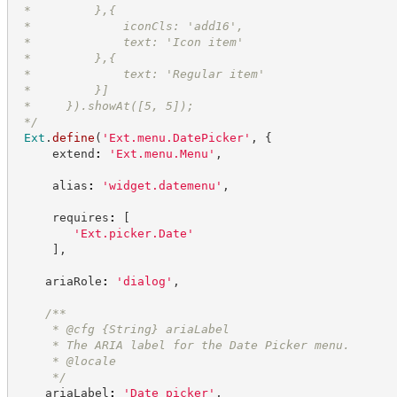
 *         },{
 *             iconCls: 'add16',
 *             text: 'Icon item'
 *         },{
 *             text: 'Regular item'
 *         }]
 *     }).showAt([5, 5]);
*/
Ext
.
define
(
'
Ext.menu.DatePicker
'
,
{
     extend
:
'
Ext.menu.Menu
'
,
     alias
:
'
widget.datemenu
'
,
     requires
:
[
'
Ext.picker.Date
'
]
,
    ariaRole
:
'
dialog
'
,
/**
     * @cfg 
{String}
ariaLabel
     * The ARIA label for the Date Picker menu.
     * @locale
*/
    ariaLabel
:
'
Date picker
'
,