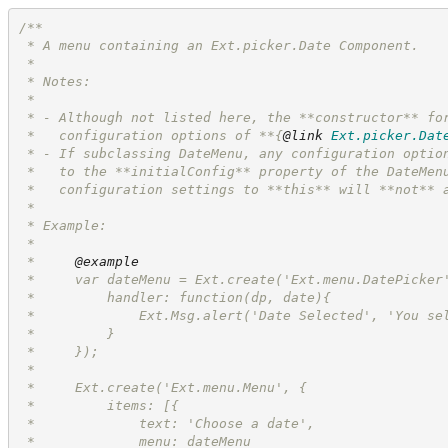
/**
 * A menu containing an Ext.picker.Date Component.
 *
 * Notes:
 *
 * - Although not listed here, the **constructor** fo
 *   configuration options of **
{
@link
Ext.picker.Dat
 * - If subclassing DateMenu, any configuration optio
 *   to the **initialConfig** property of the DateMen
 *   configuration settings to **this** will **not** 
 *
 * Example:
 *
 *     
@example
 *     var dateMenu = Ext.create('Ext.menu.DatePicker
 *         handler: function(dp, date){
 *             Ext.Msg.alert('Date Selected', 'You se
 *         }
 *     });
 *
 *     Ext.create('Ext.menu.Menu', {
 *         items: [{
 *             text: 'Choose a date',
 *             menu: dateMenu