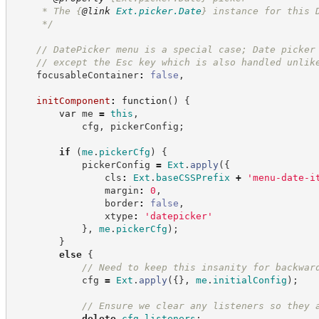
     * The 
{
@link
Ext.picker.Date
}
 instance for this 
*/
//
 DatePicker menu is a special case; Date picker
//
 except the Esc key which is also handled unlik
    focusableContainer
:
false
,
initComponent
:
function
(
)
{
var
 me 
=
this
,
            cfg
,
 pickerConfig
;
if
(
me
.
pickerCfg
)
{
            pickerConfig 
=
Ext
.
apply
(
{
                cls
:
Ext
.
baseCSSPrefix
+
'
menu-date-i
                margin
:
0
,
                border
:
false
,
                xtype
:
'
datepicker
'
}
,
me
.
pickerCfg
)
;
}
else
{
//
 Need to keep this insanity for backwar
            cfg 
=
Ext
.
apply
(
{
}
,
me
.
initialConfig
)
;
//
 Ensure we clear any listeners so they 
delete
cfg
.
listeners
;