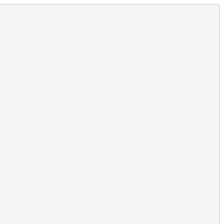
,
,
,