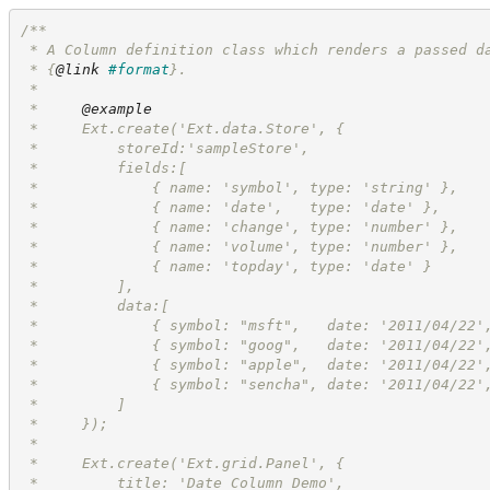
/**
 * A Column definition class which renders a passed d
 * 
{
@link
#format
}
.
 *
 *     
@example
 *     Ext.create('Ext.data.Store', {
 *         storeId:'sampleStore',
 *         fields:[
 *             { name: 'symbol', type: 'string' },
 *             { name: 'date',   type: 'date' },
 *             { name: 'change', type: 'number' },
 *             { name: 'volume', type: 'number' },
 *             { name: 'topday', type: 'date' }
 *         ],
 *         data:[
 *             { symbol: "msft",   date: '2011/04/22'
 *             { symbol: "goog",   date: '2011/04/22'
 *             { symbol: "apple",  date: '2011/04/22'
 *             { symbol: "sencha", date: '2011/04/22'
 *         ]
 *     });
 *
 *     Ext.create('Ext.grid.Panel', {
 *         title: 'Date Column Demo',