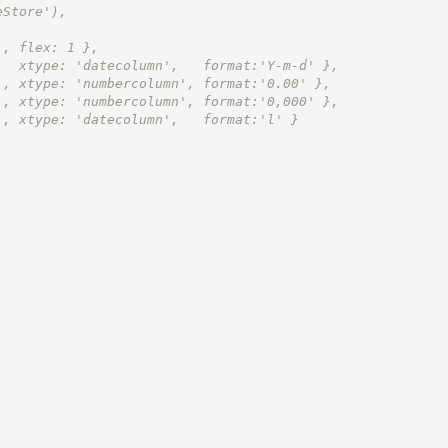
eStore'),
', flex: 1 },
   xtype: 'datecolumn',   format:'Y-m-d' },
', xtype: 'numbercolumn', format:'0.00' },
', xtype: 'numbercolumn', format:'0,000' },
', xtype: 'datecolumn',   format:'l' }