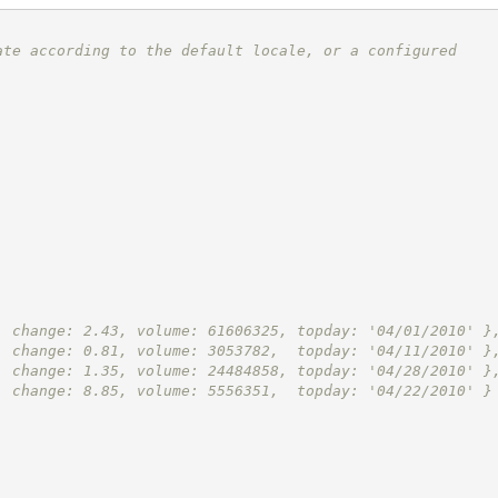
ate according to the default locale, or a configured
, change: 2.43, volume: 61606325, topday: '04/01/2010' }
, change: 0.81, volume: 3053782,  topday: '04/11/2010' }
, change: 1.35, volume: 24484858, topday: '04/28/2010' }
, change: 8.85, volume: 5556351,  topday: '04/22/2010' }