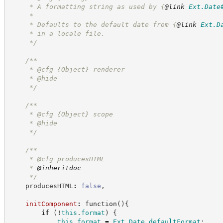
     * A formatting string as used by 
{
@link
Ext.Date
     *
     * Defaults to the default date from 
{
@link
Ext.D
     * in a locale file.
*/
/**
     * @cfg 
{Object}
renderer
     * @hide
*/
/**
     * @cfg 
{Object}
scope
     * @hide
*/
/**
     * @cfg producesHTML
     * 
@inheritdoc
*/
    producesHTML
:
false
,
initComponent
:
function
(
)
{
if
(
!
this
.
format
)
{
this
.
format
=
Ext
.
Date
.
defaultFormat
;