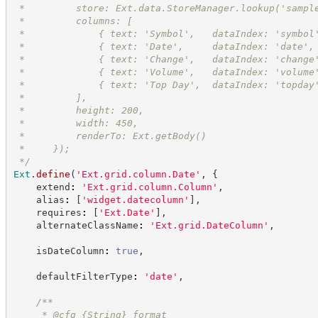
 *         store: Ext.data.StoreManager.lookup('sampl
 *         columns: [
 *             { text: 'Symbol',   dataIndex: 'symbol
 *             { text: 'Date',     dataIndex: 'date',
 *             { text: 'Change',   dataIndex: 'change
 *             { text: 'Volume',   dataIndex: 'volume
 *             { text: 'Top Day',  dataIndex: 'topday
 *         ],
 *         height: 200,
 *         width: 450,
 *         renderTo: Ext.getBody()
 *     });
*/
Ext
.
define
(
'
Ext.grid.column.Date
'
,
{
    extend
:
'
Ext.grid.column.Column
'
,
    alias
:
[
'
widget.datecolumn
'
]
,
    requires
:
[
'
Ext.Date
'
]
,
    alternateClassName
:
'
Ext.grid.DateColumn
'
,
    isDateColumn
:
true
,
    defaultFilterType
:
'
date
'
,
/**
     * @cfg 
{String}
format