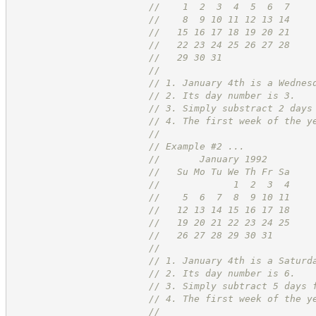
//
    1  2  3  4  5  6  7
//
    8  9 10 11 12 13 14
//
   15 16 17 18 19 20 21
//
   22 23 24 25 26 27 28
//
   29 30 31
//
//
 1. January 4th is a Wednes
//
 2. Its day number is 3.
//
 3. Simply substract 2 days
//
 4. The first week of the y
//
//
 Example #2 ...
//
       January 1992
//
   Su Mo Tu We Th Fr Sa
//
             1  2  3  4
//
    5  6  7  8  9 10 11
//
   12 13 14 15 16 17 18
//
   19 20 21 22 23 24 25
//
   26 27 28 29 30 31
//
//
 1. January 4th is a Saturd
//
 2. Its day number is 6.
//
 3. Simply subtract 5 days 
//
 4. The first week of the y
//