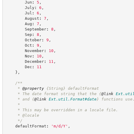
        Jun
:
5
,
        July
:
6
,
        Jul
:
6
,
        August
:
7
,
        Aug
:
7
,
        September
:
8
,
        Sep
:
8
,
        October
:
9
,
        Oct
:
9
,
        November
:
10
,
        Nov
:
10
,
        December
:
11
,
        Dec
:
11
}
,
/**
     * 
@property
{String}
defaultFormat
     * The date format string that the 
{
@link
Ext.uti
     * and 
{
@link
Ext.util.Format#date
}
 functions use
     *
     * This may be overridden in a locale file.
     * @locale
*/
    defaultFormat
:
'
m/d/Y
'
,