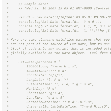
 *     // Sample date:
 *     // 'Wed Jan 10 2007 15:05:01 GMT-0600 (Central
 *     
 *     var dt = new Date('1/10/2007 03:05:01 PM GMT-0
 *     console.log(Ext.Date.format(dt, 'Y-m-d'));    
 *     console.log(Ext.Date.format(dt, 'F j, Y, g:i a
 *     console.log(Ext.Date.format(dt, 'l, \\t\\he jS
 *
 * Here are some standard date/time patterns that you
 * are not part of the source of Ext.Date, but to use
 * block of code into any script that is included aft
 * globally available on the Date object.  Feel free 
 *
 *     Ext.Date.patterns = {
 *         ISO8601Long:"Y-m-d H:i:s",
 *         ISO8601Short:"Y-m-d",
 *         ShortDate: "n/j/Y",
 *         LongDate: "l, F d, Y",
 *         FullDateTime: "l, F d, Y g:i:s A",
 *         MonthDay: "F d",
 *         ShortTime: "g:i A",
 *         LongTime: "g:i:s A",
 *         SortableDateTime: "Y-m-d\\TH:i:s",
 *         UniversalSortableDateTime: "Y-m-d H:i:sO",
 *         YearMonth: "F, Y"