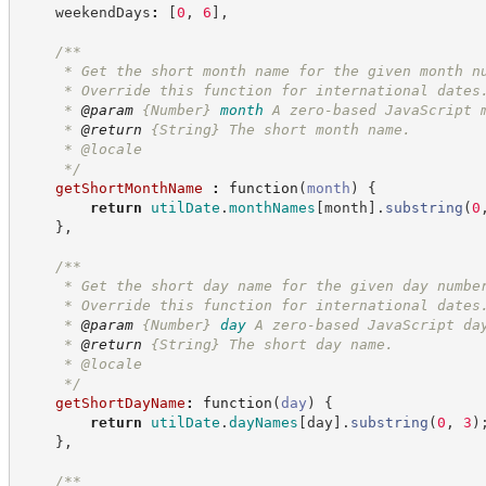
    weekendDays
:
[
0
,
6
]
,
/**
     * Get the short month name for the given month n
     * Override this function for international dates
     * 
@param
{Number}
month
A zero-based JavaScript 
     * 
@return
{String}
The short month name.
     * @locale
*/
getShortMonthName
:
function
(
month
)
{
return
utilDate
.
monthNames
[
month
]
.
substring
(
0
}
,
/**
     * Get the short day name for the given day numbe
     * Override this function for international dates
     * 
@param
{Number}
day
A zero-based JavaScript da
     * 
@return
{String}
The short day name.
     * @locale
*/
getShortDayName
:
function
(
day
)
{
return
utilDate
.
dayNames
[
day
]
.
substring
(
0
,
3
)
}
,
/**