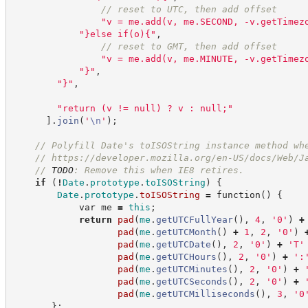
//
 reset to UTC, then add offset
"
v = me.add(v, me.SECOND, -v.getTimez
"
}else if(o){
"
,
//
 reset to GMT, then add offset
"
v = me.add(v, me.MINUTE, -v.getTimez
"
}
"
,
"
}
"
,
"
return (v != null) ? v : null;
"
]
.
join
(
'
\n
'
)
;
//
 Polyfill Date's toISOString instance method wh
//
https://developer.mozilla.org/en-US/docs/Web/J
//
TODO
: Remove this when IE8 retires.
if
(
!
Date
.
prototype
.
toISOString
)
{
Date
.
prototype
.
toISOString
=
function
(
)
{
var
 me 
=
this
;
return
pad
(
me
.
getUTCFullYear
(
)
,
4
,
'
0
'
)
+
pad
(
me
.
getUTCMonth
(
)
+
1
,
2
,
'
0
'
)
pad
(
me
.
getUTCDate
(
)
,
2
,
'
0
'
)
+
'
T
'
pad
(
me
.
getUTCHours
(
)
,
2
,
'
0
'
)
+
'
:
pad
(
me
.
getUTCMinutes
(
)
,
2
,
'
0
'
)
+
pad
(
me
.
getUTCSeconds
(
)
,
2
,
'
0
'
)
+
pad
(
me
.
getUTCMilliseconds
(
)
,
3
,
'
0
}
;