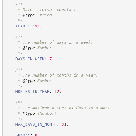
/**
     * Date interval constant.
     * 
@type
 String
*/
YEAR
:
"
y
"
,
/**
     * The number of days in a week.
     * 
@type
 Number
*/
DAYS_IN_WEEK
:
7
,
/**
     * The number of months in a year.
     * 
@type
 Number
*/
MONTHS_IN_YEAR
:
12
,
/**
     * The maximum number of days in a month.
     * 
@type
{Number}
*/
MAX_DAYS_IN_MONTH
:
31
,
SUNDAY
:
0
,