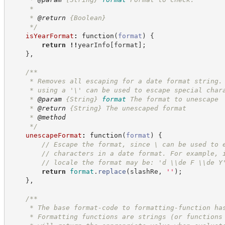
     *
     * 
@return
{Boolean}
*/
isYearFormat
:
function
(
format
)
{
return
!!
yearInfo
[
format
]
;
}
,
/**
     * Removes all escaping for a date format string.
     * using a '\' can be used to escape special char
     * 
@param
{String}
format
The format to unescape
     * 
@return
{String}
The unescaped format
     * 
@method
*/
unescapeFormat
:
function
(
format
)
{
//
 Escape the format, since \ can be used to 
//
 characters in a date format. For example, 
//
 locale the format may be: 'd \\de F \\de Y
return
format
.
replace
(
slashRe
,
'
'
)
;
}
,
/**
     * The base format-code to formatting-function ha
     * Formatting functions are strings (or functions