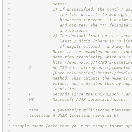
 *                  Notes:                           
 *                  1) If unspecified, the month / da
 *                     the time defaults to midnight,
 *                     browser's timezone. If a time 
 *                     and minutes. The "T" delimiter
 *                     are optional.                 
 *                  2) The decimal fraction of a seco
 *                     least 1 digit (there is no lim
 *                     of digits allowed), and may be
 *                  Refer to the examples on the righ
 *                  date-time granularity which are s
 *                  
http://www.w3.org/TR/NOTE-datetim
 *        C         An ISO date string as implemented
 *                  [Date.toISOString](
https://develo
 *                  method. This outputs the numeric 
 *                  values, and indicates this by app
 *                  identifier.
 *        U         Seconds since the Unix Epoch (Jan
 *        MS        Microsoft AJAX serialized dates  
 *                                                   
 *        time      A javascript millisecond timestam
 *        timestamp A UNIX timestamp (same as U)     
 *
 * Example usage (note that you must escape format sp
 *