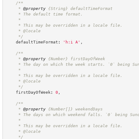
/**
     * 
@property
{String}
defaultTimeFormat
     * The default time format.
     *
     * This may be overridden in a locale file.
     * @locale
*/
    defaultTimeFormat
:
'
h:i A
'
,
/**
     * 
@property
{Number}
firstDayOfWeek
     * The day on which the week starts. `0` being Su
     *
     * This may be overridden in a locale file.
     * @locale
*/
    firstDayOfWeek
:
0
,
/**
     * 
@property
{Number[]}
weekendDays
     * The days on which weekend falls. `0` being Sun
     *
     * This may be overridden in a locale file.
     * @locale
*/