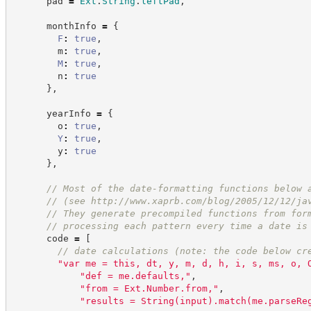
      pad 
=
Ext
.
String
.
leftPad
,
      monthInfo 
=
{
F
:
true
,
        m
:
true
,
M
:
true
,
        n
:
true
}
,
      yearInfo 
=
{
        o
:
true
,
Y
:
true
,
        y
:
true
}
,
//
 Most of the date-formatting functions below 
//
 (see 
http://www.xaprb.com/blog/2005/12/12/ja
//
 They generate precompiled functions from for
//
 processing each pattern every time a date is
      code 
=
[
//
 date calculations (note: the code below cr
"
var me = this, dt, y, m, d, h, i, s, ms, o, 
"
def = me.defaults,
"
,
"
from = Ext.Number.from,
"
,
"
results = String(input).match(me.parseRe