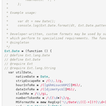
 *     };
 *
 * Example usage:
 *
 *     var dt = new Date();
 *     console.log(Ext.Date.format(dt, Ext.Date.patte
 *
 * Developer-written, custom formats may be used by s
 * which perform to specialized requirements. The fun
 * @singleton
*/
Ext
.
Date
=
(
function
(
)
{
//
 @define Ext.lang.Date
//
 @define Ext.Date
//
 @require Ext
//
 @require Ext.lang.String
var
 utilDate
,
      nativeDate 
=
Date
,
      stripEscapeRe 
=
/
(
\\
.
)
/
g
,
      hourInfoRe 
=
/
(
[
gGhHisucUOPZ
]
|
MS
)
/
,
      dateInfoRe 
=
/
(
[
djzmnYycU
]
|
MS
)
/
,
      slashRe 
=
/
\\
/
gi
,
      numberTokenRe 
=
/
\{
(
\d
+
)
\}
/
g
,
      MSFormatRe 
=
new
RegExp
(
'
\\
/Date
\\
(([-+])?(
\\
d+