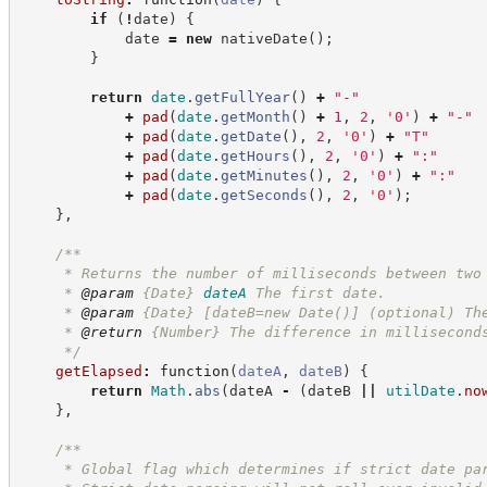
if
(
!
date
)
{
            date 
=
new
nativeDate
(
)
;
}
return
date
.
getFullYear
(
)
+
"
-
"
+
pad
(
date
.
getMonth
(
)
+
1
,
2
,
'
0
'
)
+
"
-
"
+
pad
(
date
.
getDate
(
)
,
2
,
'
0
'
)
+
"
T
"
+
pad
(
date
.
getHours
(
)
,
2
,
'
0
'
)
+
"
:
"
+
pad
(
date
.
getMinutes
(
)
,
2
,
'
0
'
)
+
"
:
"
+
pad
(
date
.
getSeconds
(
)
,
2
,
'
0
'
)
;
}
,
/**
     * Returns the number of milliseconds between two
     * 
@param
{Date}
dateA
The first date.
     * 
@param
{Date}
[dateB=new Date()] (optional) Th
     * 
@return
{Number}
The difference in millisecond
*/
getElapsed
:
function
(
dateA
,
dateB
)
{
return
Math
.
abs
(
dateA 
-
(
dateB 
||
utilDate
.
no
}
,
/**
     * Global flag which determines if strict date pa