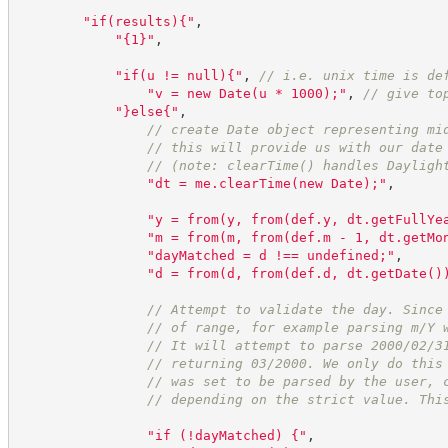
"
if(results){
"
,
"
{1}
"
,
"
if(u != null){
"
,
//
 i.e. unix time is de
"
v = new Date(u * 1000);
"
,
//
 give to
"
}else{
"
,
//
 create Date object representing mi
//
 this will provide us with our date
//
 (note: clearTime() handles Dayligh
"
dt = me.clearTime(new Date);
"
,
"
y = from(y, from(def.y, dt.getFullYe
"
m = from(m, from(def.m - 1, dt.getMo
"
dayMatched = d !== undefined;
"
,
"
d = from(d, from(def.d, dt.getDate()
//
 Attempt to validate the day. Since
//
 of range, for example parsing m/Y 
//
 It will attempt to parse 2000/02/3
//
 returning 03/2000. We only do this
//
 was set to be parsed by the user, 
//
 depending on the strict value. Thi
"
if (!dayMatched) {
"
,