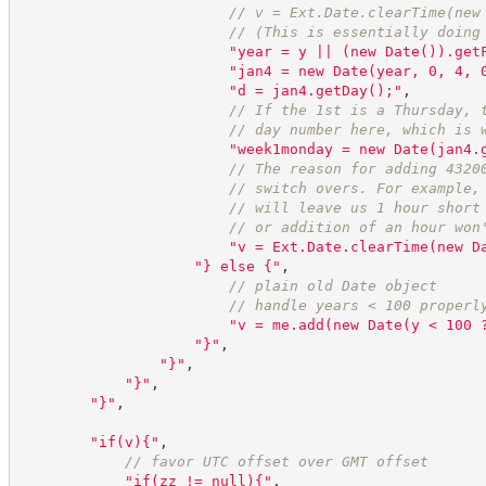
//
 v = Ext.Date.clearTime(new
//
 (This is essentially doing
"
year = y || (new Date()).get
"
jan4 = new Date(year, 0, 4, 
"
d = jan4.getDay();
"
,
//
 If the 1st is a Thursday, 
//
 day number here, which is 
"
week1monday = new Date(jan4.
//
 The reason for adding 4320
//
 switch overs. For example,
//
 will leave us 1 hour short
//
 or addition of an hour won
"
v = Ext.Date.clearTime(new D
"
} else {
"
,
//
 plain old Date object
//
 handle years < 100 properl
"
v = me.add(new Date(y < 100 
"
}
"
,
"
}
"
,
"
}
"
,
"
}
"
,
"
if(v){
"
,
//
 favor UTC offset over GMT offset
"
if(zz != null){
"
,