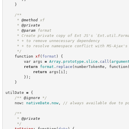
}
/**
     * 
@method
 xf
     * 
@private
     * 
@param
 format
     * Create private copy of Ext JS's `Ext.util.Form
     * + to remove unnecessary dependency
     * + to resolve namespace conflict with MS-Ajax's
*/
function
xf
(
format
)
{
var
 args 
=
Array
.
prototype
.
slice
.
call
(
argumen
return
format
.
replace
(
numberTokenRe
,
function
return
 args
[
i
]
;
}
)
;
}
utilDate 
=
{
/**
@ignore
*/
    now
:
nativeDate
.
now
,
//
 always available due to p
/**
     * 
@private
*/
toString
:
function
(
date
)
{