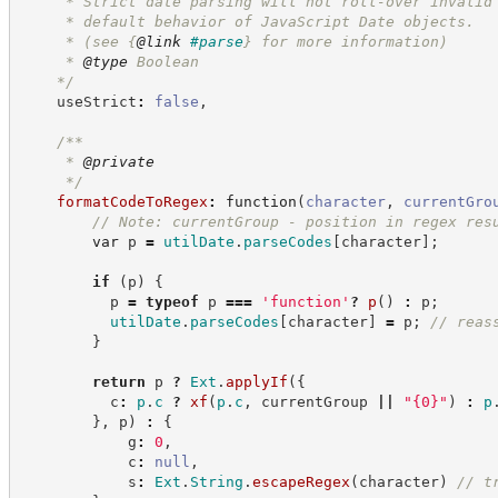
     * Strict date parsing will not roll-over invalid
     * default behavior of JavaScript Date objects.
     * (see 
{
@link
#parse
}
 for more information)
     * 
@type
 Boolean
*/
    useStrict
:
false
,
/**
     * 
@private
*/
formatCodeToRegex
:
function
(
character
,
currentGro
//
 Note: currentGroup - position in regex res
var
 p 
=
utilDate
.
parseCodes
[
character
]
;
if
(
p
)
{
          p 
=
typeof
 p 
===
'
function
'
?
p
(
)
:
 p
;
utilDate
.
parseCodes
[
character
]
=
 p
;
//
 reas
}
return
 p 
?
Ext
.
applyIf
(
{
          c
:
p
.
c
?
xf
(
p
.
c
,
 currentGroup 
||
"
{0}
"
)
:
p
}
,
 p
)
:
{
            g
:
0
,
            c
:
null
,
            s
:
Ext
.
String
.
escapeRegex
(
character
)
//
 t