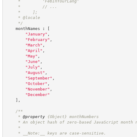
     *         'FebInYourLang'
     *         // ...
     *     ];
     * @locale
*/
    monthNames 
:
[
"
January
"
,
"
February
"
,
"
March
"
,
"
April
"
,
"
May
"
,
"
June
"
,
"
July
"
,
"
August
"
,
"
September
"
,
"
October
"
,
"
November
"
,
"
December
"
]
,
/**
     * 
@property
{Object}
monthNumbers
     * An object hash of zero-based JavaScript month 
     *
     * __Note:__ keys are case-sensitive.