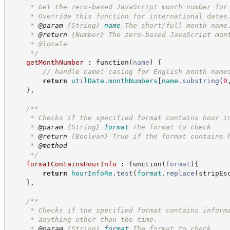
     * Get the zero-based JavaScript month number for
     * Override this function for international dates
     * 
@param
{String}
name
The short/full month name
     * 
@return
{Number}
The zero-based JavaScript mon
     * @locale
*/
getMonthNumber
:
function
(
name
)
{
//
 handle camel casing for English month name
return
utilDate
.
monthNumbers
[
name
.
substring
(
0
}
,
/**
     * Checks if the specified format contains hour i
     * 
@param
{String}
format
The format to check
     * 
@return
{Boolean}
True if the format contains 
     * 
@method
*/
formatContainsHourInfo
:
function
(
format
)
{
return
hourInfoRe
.
test
(
format
.
replace
(
stripEs
}
,
/**
     * Checks if the specified format contains inform
     * anything other than the time.
     * 
@param
{String}
format
The format to check