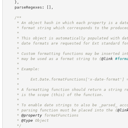
}
,
    parseRegexes
:
[
]
,
/**
     * An object hash in which each property is a dat
     * format string which corresponds to the produce
     *
     * This object is automatically populated with da
     * date formats are requested for Ext standard fo
     *
     * Custom formatting functions may be inserted in
     * may be used as a format string to 
{
@link
#form
     *
     * Example:
     *
     *     Ext.Date.formatFunctions['x-date-format'] 
     *
     * A formatting function should return a string r
     * is the scope (this) of the function.
     *
     * To enable date strings to also be _parsed_ acc
     * parsing function must be placed into the 
{
@lin
     * 
@property
 formatFunctions
     * 
@type
 Object
*/