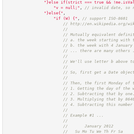
"
}else if(strict === true && !me.isVa
"
v = null;
"
,
//
 invalid date, so 
"
}else{
"
,
"
if (W) {
"
,
//
 support ISO-8601
//
http://en.wikipedia.org/wi
//
//
 Mutually equivalent defini
//
 a. the week starting with 
//
 b. the week with 4 January
//
 ... there are many others 
//
//
 We'll use letter b above t
//
//
 So, first get a Date objec
//
//
 Then, the first Monday of 
//
 1. Getting the day of the 
//
 2. Subtracting that by one
//
 3. Multiplying that by 864
//
 4. Subtracting this number
//
//
 Example #1 ...
//
//
       January 2012
//
   Su Mo Tu We Th Fr Sa