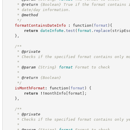
     * 
@return
{Boolean}
True if the format contains 
     * date/day information.
     * 
@method
*/
formatContainsDateInfo
:
function
(
format
)
{
return
dateInfoRe
.
test
(
format
.
replace
(
stripEs
}
,
/**
     * 
@private
     * Checks if the specified format contains only m
     * 
     * 
@param
{String}
format
Format to check
     *
     * 
@return
{Boolean}
*/
isMonthFormat
:
function
(
format
)
{
return
!!
monthInfo
[
format
]
;
}
,
/**
     * 
@private
     * Checks if the specified format contains only y
     *
     * 
@param
{String}
format
Format to check.