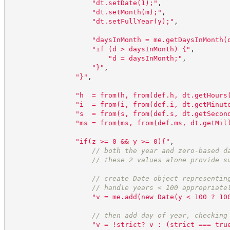
"
dt.setDate(1);
"
,
"
dt.setMonth(m);
"
,
"
dt.setFullYear(y);
"
,
"
daysInMonth = me.getDaysInMonth(
"
if (d > daysInMonth) {
"
,
"
d = daysInMonth;
"
,
"
}
"
,
"
}
"
,
"
h  = from(h, from(def.h, dt.getHours
"
i  = from(i, from(def.i, dt.getMinut
"
s  = from(s, from(def.s, dt.getSecon
"
ms = from(ms, from(def.ms, dt.getMil
"
if(z >= 0 && y >= 0){
"
,
//
 both the year and zero-based d
//
 these 2 values alone provide s
//
 create Date object representin
//
 handle years < 100 appropriate
"
v = me.add(new Date(y < 100 ? 10
//
 then add day of year, checking
"
v = !strict? v : (strict === tru