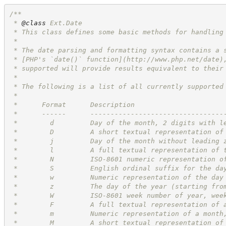
/**
 * 
@class
 Ext.Date
 * This class defines some basic methods for handling
 *
 * The date parsing and formatting syntax contains a 
 * [PHP's `date()` function](
http://www.php.net/date
)
 * supported will provide results equivalent to their
 *
 * The following is a list of all currently supported
 *
 *      Format      Description                      
 *      ------      ---------------------------------
 *        d         Day of the month, 2 digits with l
 *        D         A short textual representation of
 *        j         Day of the month without leading 
 *        l         A full textual representation of 
 *        N         ISO-8601 numeric representation o
 *        S         English ordinal suffix for the da
 *        w         Numeric representation of the day
 *        z         The day of the year (starting fro
 *        W         ISO-8601 week number of year, wee
 *        F         A full textual representation of 
 *        m         Numeric representation of a month
 *        M         A short textual representation of