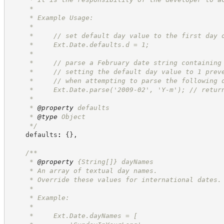
     *
     * Example Usage:
     * 
     *     // set default day value to the first day 
     *     Ext.Date.defaults.d = 1;
     *
     *     // parse a February date string containing
     *     // setting the default day value to 1 prev
     *     // when attempting to parse the following 
     *     Ext.Date.parse('2009-02', 'Y-m'); // retur
     *
     * 
@property
 defaults
     * 
@type
 Object
*/
    defaults
:
{
}
,
/**
     * 
@property
{String[]}
dayNames
     * An array of textual day names.
     * Override these values for international dates.
     *
     * Example:
     *
     *     Ext.Date.dayNames = [