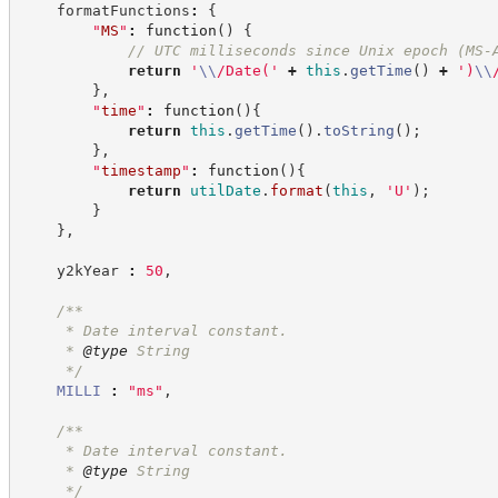
    formatFunctions
:
{
"
MS
"
:
function
(
)
{
//
 UTC milliseconds since Unix epoch (MS-
return
'
\\
/Date(
'
+
this
.
getTime
(
)
+
'
)
\\
}
,
"
time
"
:
function
(
)
{
return
this
.
getTime
(
)
.
toString
(
)
;
}
,
"
timestamp
"
:
function
(
)
{
return
utilDate
.
format
(
this
,
'
U
'
)
;
}
}
,
    y2kYear 
:
50
,
/**
     * Date interval constant.
     * 
@type
 String
*/
MILLI
:
"
ms
"
,
/**
     * Date interval constant.
     * 
@type
 String
*/