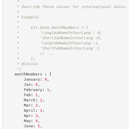
     * 
     * Override these values for international dates.
     *
     * Example:
     *
     *     Ext.Date.monthNumbers = {
     *         'LongJanNameInYourLang': 0,
     *         'ShortJanNameInYourLang':0,
     *         'LongFebNameInYourLang':1,
     *         'ShortFebNameInYourLang':1
     *         // ...
     *     };
     * @locale
*/
    monthNumbers 
:
{
        January
:
0
,
        Jan
:
0
,
        February
:
1
,
        Feb
:
1
,
        March
:
2
,
        Mar
:
2
,
        April
:
3
,
        Apr
:
3
,
        May
:
4
,
        June
:
5
,