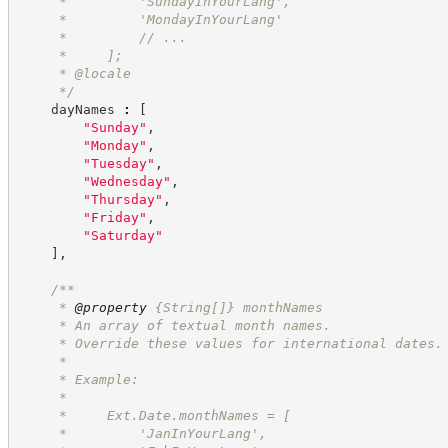
     *         'SundayInYourLang',
     *         'MondayInYourLang'
     *         // ...
     *     ];
     * @locale
*/
    dayNames 
:
[
"
Sunday
"
,
"
Monday
"
,
"
Tuesday
"
,
"
Wednesday
"
,
"
Thursday
"
,
"
Friday
"
,
"
Saturday
"
]
,
/**
     * 
@property
{String[]}
monthNames
     * An array of textual month names.
     * Override these values for international dates.
     *
     * Example:
     *
     *     Ext.Date.monthNames = [
     *         'JanInYourLang',