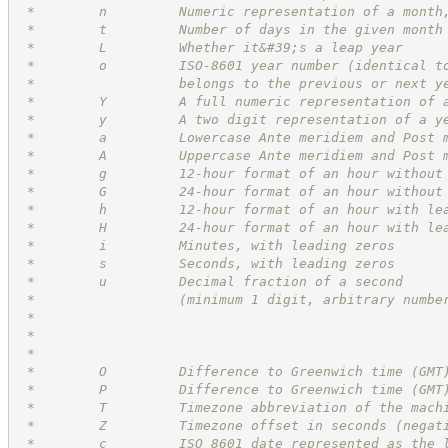
 *        n         Numeric representation of a month
 *        t         Number of days in the given month
 *        L         Whether it&#39;s a leap year     
 *        o         ISO-8601 year number (identical t
 *                  belongs to the previous or next y
 *        Y         A full numeric representation of 
 *        y         A two digit representation of a y
 *        a         Lowercase Ante meridiem and Post 
 *        A         Uppercase Ante meridiem and Post 
 *        g         12-hour format of an hour without
 *        G         24-hour format of an hour without
 *        h         12-hour format of an hour with le
 *        H         24-hour format of an hour with le
 *        i         Minutes, with leading zeros      
 *        s         Seconds, with leading zeros      
 *        u         Decimal fraction of a second     
 *                  (minimum 1 digit, arbitrary numbe
 *                                                   
 *                                                   
 *                                                   
 *        O         Difference to Greenwich time (GMT
 *        P         Difference to Greenwich time (GMT
 *        T         Timezone abbreviation of the mach
 *        Z         Timezone offset in seconds (negat
 *        c         ISO 8601 date represented as the 