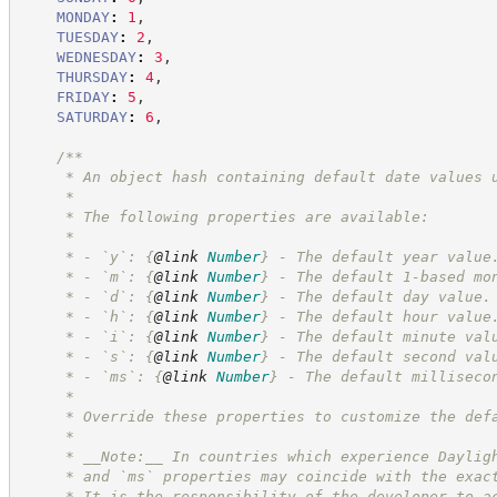
MONDAY
:
1
,
TUESDAY
:
2
,
WEDNESDAY
:
3
,
THURSDAY
:
4
,
FRIDAY
:
5
,
SATURDAY
:
6
,
/**
     * An object hash containing default date values 
     * 
     * The following properties are available:
     *
     * - `y`: 
{
@link
Number
}
 - The default year value
     * - `m`: 
{
@link
Number
}
 - The default 1-based mo
     * - `d`: 
{
@link
Number
}
 - The default day value.
     * - `h`: 
{
@link
Number
}
 - The default hour value
     * - `i`: 
{
@link
Number
}
 - The default minute val
     * - `s`: 
{
@link
Number
}
 - The default second val
     * - `ms`: 
{
@link
Number
}
 - The default milliseco
     * 
     * Override these properties to customize the def
     * 
     * __Note:__ In countries which experience Daylig
     * and `ms` properties may coincide with the exac
     * It is the responsibility of the developer to a