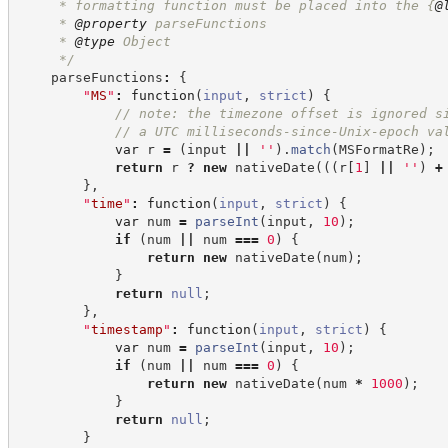
     * formatting function must be placed into the 
{
@
     * 
@property
 parseFunctions
     * 
@type
 Object
*/
    parseFunctions
:
{
"
MS
"
:
function
(
input
,
strict
)
{
//
 note: the timezone offset is ignored s
//
 a UTC milliseconds-since-Unix-epoch va
var
 r 
=
(
input 
||
'
'
)
.
match
(
MSFormatRe
)
;
return
 r 
?
new
nativeDate
(
(
(
r
[
1
]
||
'
'
)
+
}
,
"
time
"
:
function
(
input
,
strict
)
{
var
 num 
=
parseInt
(
input
,
10
)
;
if
(
num 
||
 num 
===
0
)
{
return
new
nativeDate
(
num
)
;
}
return
null
;
}
,
"
timestamp
"
:
function
(
input
,
strict
)
{
var
 num 
=
parseInt
(
input
,
10
)
;
if
(
num 
||
 num 
===
0
)
{
return
new
nativeDate
(
num 
*
1000
)
;
}
return
null
;
}