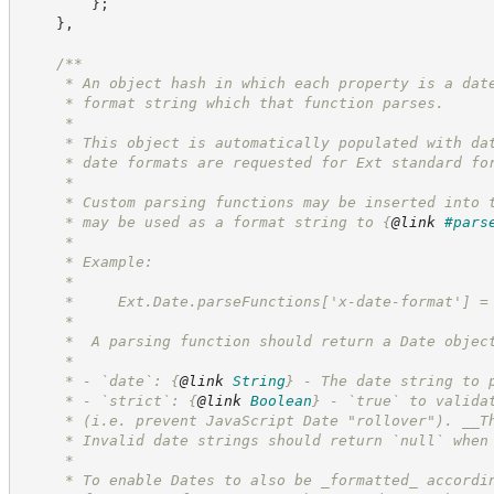
}
;
}
,
/**
     * An object hash in which each property is a dat
     * format string which that function parses.
     *
     * This object is automatically populated with da
     * date formats are requested for Ext standard fo
     *
     * Custom parsing functions may be inserted into 
     * may be used as a format string to 
{
@link
#pars
     *
     * Example:
     *
     *     Ext.Date.parseFunctions['x-date-format'] =
     *
     *  A parsing function should return a Date objec
     *
     * - `date`: 
{
@link
String
}
 - The date string to 
     * - `strict`: 
{
@link
Boolean
}
 - `true` to valida
     * (i.e. prevent JavaScript Date "rollover"). __T
     * Invalid date strings should return `null` when
     *
     * To enable Dates to also be _formatted_ accordi