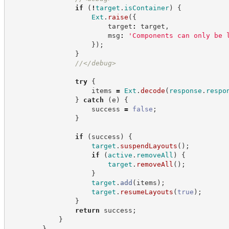
if
(
!
target
.
isContainer
)
{
Ext
.
raise
(
{
                        target
:
 target
,
                        msg
:
'
Components can only be 
}
)
;
}
//
</debug>
try
{
                    items 
=
Ext
.
decode
(
response
.
respo
}
catch
(
e
)
{
                    success 
=
false
;
}
if
(
success
)
{
target
.
suspendLayouts
(
)
;
if
(
active
.
removeAll
)
{
target
.
removeAll
(
)
;
}
target
.
add
(
items
)
;
target
.
resumeLayouts
(
true
)
;
}
return
 success
;
}
}