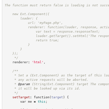
The function must return false is loading is not succ
    new Ext.Component({
        loader: {
            url: 'myPage.php',
            renderer: function(loader, response, acti
                var text = response.responseText;
                loader.getTarget().setHtml('The respo
                return true;
            }
        }
    });
*/
    renderer
:
'
html
'
,
/**
     * Set a 
{Ext.Component}
as the target of this lo
     * any active requests will be aborted.
     * 
@param
 {String/Ext.Component} target The compo
     * it will be looked up via its id.
*/
setTarget
:
function
(
target
)
{
var
 me 
=
this
;