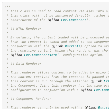
/**
 * This class is used to load content via Ajax into a
 * this class will not be instanced directly, rather 
 * constructor of the 
{
@link
Ext.Component
}
.
 *
 * ## HTML Renderer
 *
 * By default, the content loaded will be processed a
 * from the request is taken and added to the compone
 * conjunction with the 
{
@link
#scripts
}
 option to ex
 * the resulting content. Using this renderer has the
 * 
{
@link
Ext.Component#html
}
 configuration option.
 *
 * ## Data Renderer
 *
 * This renderer allows content to be added by using 
 * The content received from the response is passed t
 * This content is run through the attached 
{
@link
Ex
 * the Component. Using this renderer has the same ef
 * configuration in conjunction with a 
{
@link
Ext.Com
 *
 * ## Component Renderer
 *
 * This renderer can only be used with a 
{
@link
Ext.c