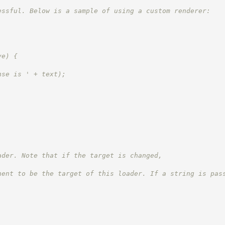
essful. Below is a sample of using a custom renderer:
ve) {
nse is ' + text);
ader. Note that if the target is changed,
nent to be the target of this loader. If a string is pas