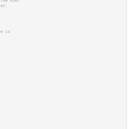
 the html
ce).
on is
.