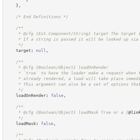
}
,
/*
 End Definitions 
*/
/**
     * @cfg {Ext.Component/String} target The target 
     * If a string is passed it will be looked up via
*/
    target
:
null
,
/**
     * @cfg {Boolean/Object} loadOnRender
     * `true` to have the loader make a request when 
     * already rendered, a load will take place immed
     * This argument can also be a set of options tha
*/
    loadOnRender
:
false
,
/**
     * @cfg {Boolean/Object} loadMask True or a 
{
@lin
*/
    loadMask
:
false
,
/**