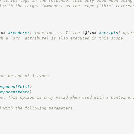
e script tags in the response. This only used when using
d with the target Component as the scope (`this` referen
ink
#renderer
}
 function in. If the 
{
@link
#scripts
}
 opti
th a `src` attribute) is also executed in this scope.
can be one of 3 types:
omponent#html
}
omponent#data
}
es. This option is only valid when used with a Container
d with the following parameters.