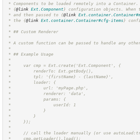
 * Components to be loaded remotely into a Container.
 * 
{
@link
Ext.Component
}
 configuration objects. When 
 * and then passed to 
{
@link
Ext.container.Container#
 * the 
{
@link
Ext.container.Container#cfg-items
}
 conf
 *
 * ## Custom Renderer
 *
 * A custom function can be passed to handle any othe
 *
 * ## Example Usage
 *
 *     var cmp = Ext.create('Ext.Component', {
 *         renderTo: Ext.getBody(),
 *         tpl: '
{firstName}
 - 
{lastName}',
 *         loader: {
 *             url: 'myPage.php',
 *             renderer: 'data',
 *             params: {
 *                 userId: 1
 *             }
 *         }
 *     });
 *
 *     // call the loader manually (or use autoLoad:t
 *     cmp.getLoader().load();