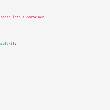
loaded into a container
'
nseText
)
;