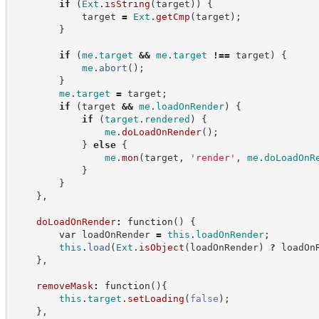
if
(
Ext
.
isString
(
target
)
)
{
            target 
=
Ext
.
getCmp
(
target
)
;
}
if
(
me
.
target
&&
me
.
target
!==
 target
)
{
me
.
abort
(
)
;
}
me
.
target
=
 target
;
if
(
target 
&&
me
.
loadOnRender
)
{
if
(
target
.
rendered
)
{
me
.
doLoadOnRender
(
)
;
}
else
{
me
.
mon
(
target
,
'
render
'
,
me
.
doLoadOnR
}
}
}
,
doLoadOnRender
:
function
(
)
{
var
 loadOnRender 
=
this
.
loadOnRender
;
this
.
load
(
Ext
.
isObject
(
loadOnRender
)
?
loadOn
}
,
removeMask
:
function
(
)
{
this
.
target
.
setLoading
(
false
)
;
}
,