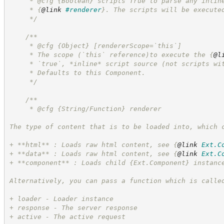
     * @cfg 
{Boolean}
scripts True to parse any inlin
     * 
{
@link
#renderer
}
. The scripts will be execute
*/
/**
     * @cfg 
{Object}
[rendererScope=`this`]
     * The scope (`this` reference)to execute the 
{
@l
     * `true`, *inline* script source (not scripts wi
     * Defaults to this Component.
*/
/**
     * @cfg {String/Function} renderer
The type of content that is to be loaded into, which 
+ **html** : Loads raw html content, see 
{
@link
Ext.C
+ **data** : Loads raw html content, see 
{
@link
Ext.C
+ **component** : Loads child 
{Ext.Component}
instanc
Alternatively, you can pass a function which is calle
+ loader - Loader instance
+ response - The server response
+ active - The active request