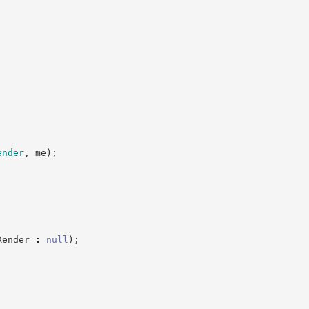
ender
,
 me
)
;
Render
:
null
)
;