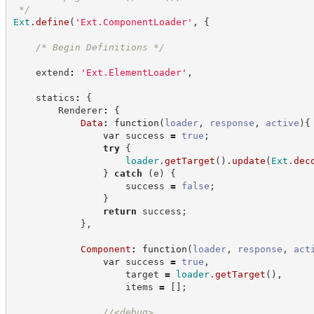
*/
Ext
.
define
(
'
Ext.ComponentLoader
'
,
{
/*
 Begin Definitions 
*/
    extend
:
'
Ext.ElementLoader
'
,
    statics
:
{
        Renderer
:
{
Data
:
function
(
loader
,
response
,
active
)
{
var
 success 
=
true
;
try
{
loader
.
getTarget
(
)
.
update
(
Ext
.
dec
}
catch
(
e
)
{
                    success 
=
false
;
}
return
 success
;
}
,
Component
:
function
(
loader
,
response
,
act
var
 success 
=
true
,
                    target 
=
loader
.
getTarget
(
)
,
                    items 
=
[
]
;
//
<debug>