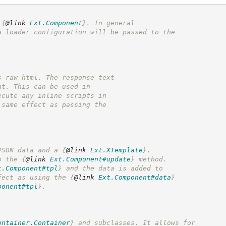
 
{
@link
Ext.Component
}
. In general 
a loader configuration will be passed to the
s raw html. The response text
nt. This can be used in
ecute any inline scripts in
 same effect as passing the
JSON data and a 
{
@link
Ext.XTemplate
}
.
o the 
{
@link
Ext.Component#update
}
 method.
t.Component#tpl
}
 and the data is added to
fect as using the 
{
@link
Ext.Component#data
}
ponent#tpl
}
.
ontainer.Container
}
 and subclasses. It allows for