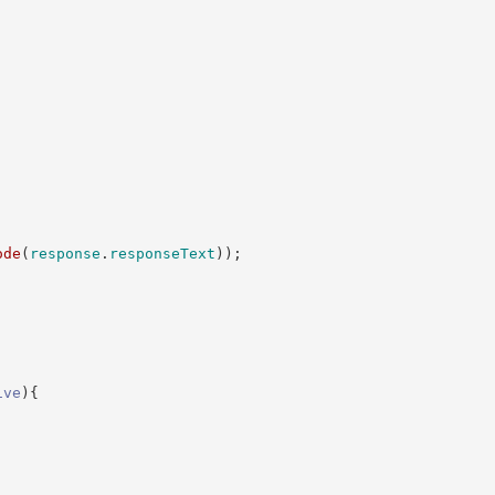
ode
(
response
.
responseText
)
)
;
ive
)
{