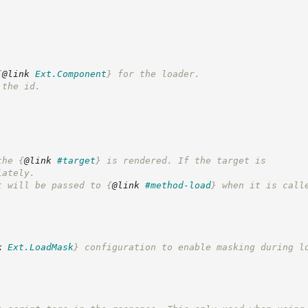
{
@link
Ext.Component
}
 for the loader.
 the id.
the 
{
@link
#target
}
 is rendered. If the target is
iately.
t will be passed to 
{
@link
#method-load
}
 when it is call
k
Ext.LoadMask
}
 configuration to enable masking during l