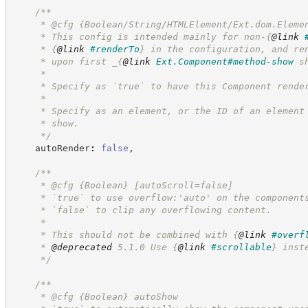
/**
     * @cfg {Boolean/String/HTMLElement/Ext.dom.Eleme
     * This config is intended mainly for non-
{
@link
     * 
{
@link
#renderTo
}
 in the configuration, and re
     * upon first _
{
@link
Ext.Component#method-show
 s
     *
     * Specify as `true` to have this Component rende
     *
     * Specify as an element, or the ID of an element
     * show.
*/
    autoRender
:
false
,
/**
     * @cfg 
{Boolean}
[autoScroll=false]
     * `true` to use overflow:'auto' on the component
     * `false` to clip any overflowing content.
     *
     * This should not be combined with 
{
@link
#overf
     * 
@deprecated
 5.1.0 Use 
{
@link
#scrollable
}
 inst
*/
/**
     * @cfg 
{Boolean}
autoShow