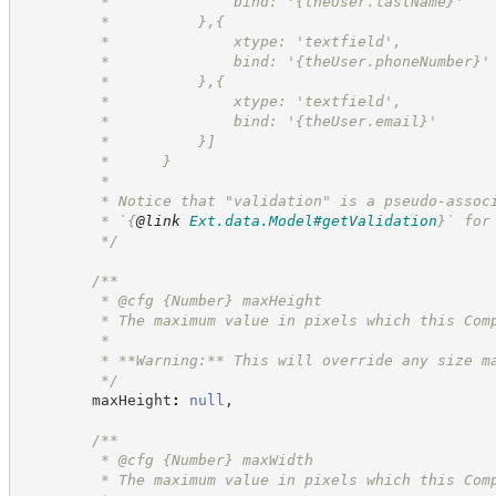
         *              bind: '{theUser.lastName}'
         *          },{
         *              xtype: 'textfield',
         *              bind: '{theUser.phoneNumber}'
         *          },{
         *              xtype: 'textfield',
         *              bind: '{theUser.email}'
         *          }]
         *      }
         *
         * Notice that "validation" is a pseudo-assoc
         * `
{
@link
Ext.data.Model#getValidation
}
` for
*/
/**
         * @cfg 
{Number}
maxHeight
         * The maximum value in pixels which this Com
         *
         * **Warning:** This will override any size m
*/
        maxHeight
:
null
,
/**
         * @cfg 
{Number}
maxWidth
         * The maximum value in pixels which this Com