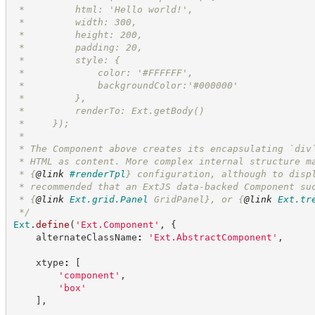
 *         html: 'Hello world!',
 *         width: 300,
 *         height: 200,
 *         padding: 20,
 *         style: {
 *             color: '#FFFFFF',
 *             backgroundColor:'#000000'
 *         },
 *         renderTo: Ext.getBody()
 *     });
 *
 * The Component above creates its encapsulating `div
 * HTML as content. More complex internal structure m
 * 
{
@link
#renderTpl
}
 configuration, although to disp
 * recommended that an ExtJS data-backed Component su
 * 
{
@link
Ext.grid.Panel
 GridPanel}
, or 
{
@link
Ext.tr
*/
Ext
.
define
(
'
Ext.Component
'
,
{
    alternateClassName
:
'
Ext.AbstractComponent
'
,
    xtype
:
[
'
component
'
,
'
box
'
]
,