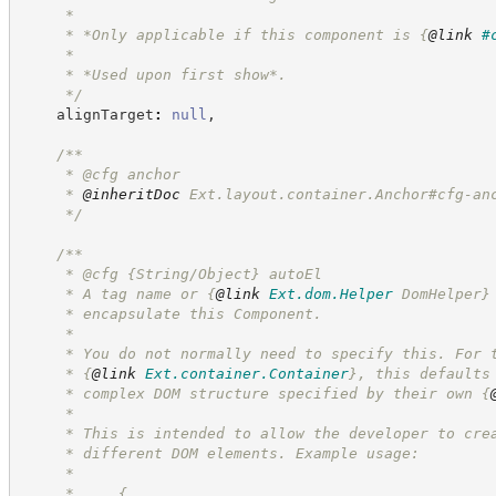
     *
     * *Only applicable if this component is 
{
@link
#
     *
     * *Used upon first show*.
*/
    alignTarget
:
null
,
/**
     * @cfg anchor
     * 
@inheritDoc
 Ext.layout.container.Anchor#cfg-an
*/
/**
     * @cfg {String/Object} autoEl
     * A tag name or 
{
@link
Ext.dom.Helper
 DomHelper}
     * encapsulate this Component.
     *
     * You do not normally need to specify this. For 
     * 
{
@link
Ext.container.Container
}
, this defaults
     * complex DOM structure specified by their own 
{
     *
     * This is intended to allow the developer to cre
     * different DOM elements. Example usage:
     *
     *     {