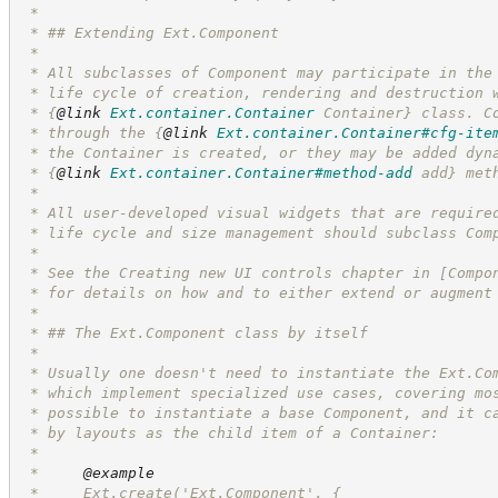
 *
 * ## Extending Ext.Component
 *
 * All subclasses of Component may participate in the
 * life cycle of creation, rendering and destruction 
 * 
{
@link
Ext.container.Container
 Container}
 class. C
 * through the 
{
@link
Ext.container.Container#cfg-ite
 * the Container is created, or they may be added dyn
 * 
{
@link
Ext.container.Container#method-add
 add}
 met
 *
 * All user-developed visual widgets that are require
 * life cycle and size management should subclass Com
 *
 * See the Creating new UI controls chapter in [Compo
 * for details on how and to either extend or augment
 *
 * ## The Ext.Component class by itself
 *
 * Usually one doesn't need to instantiate the Ext.Co
 * which implement specialized use cases, covering mo
 * possible to instantiate a base Component, and it c
 * by layouts as the child item of a Container:
 *
 *     
@example
 *     Ext.create('Ext.Component', {