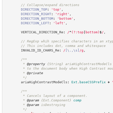
//
 Collapse/expand directions
DIRECTION_TOP
:
'
top
'
,
DIRECTION_RIGHT
:
'
right
'
,
DIRECTION_BOTTOM
:
'
bottom
'
,
DIRECTION_LEFT
:
'
left
'
,
        VERTICAL_DIRECTION_Re
:
/
^
(?:
top
|
bottom
)
$
/
,
//
 RegExp whih specifies characters in an xty
//
 This includes dot, comma and whitespace
        INVALID_ID_CHARS_Re
:
/
[
\.
,
\s
]
/
g
,
/**
         * 
@property
{String}
ariaHighContrastModeCls
         * to the document body when High Contrast mo
         * 
@private
*/
        ariaHighContrastModeCls
:
Ext
.
baseCSSPrefix
+
/**
         * Cancels layout of a component.
         * 
@param
{Ext.Component}
comp
         * 
@param
 isDestroying
*/