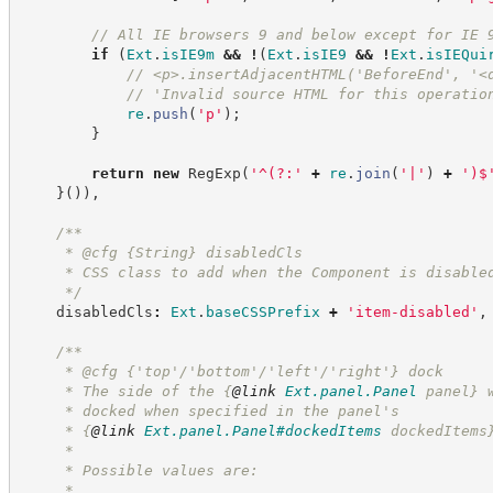
//
 All IE browsers 9 and below except for IE 
if
(
Ext
.
isIE9m
&&
!
(
Ext
.
isIE9
&&
!
Ext
.
isIEQui
//
 <p>.insertAdjacentHTML('BeforeEnd', '<
//
 'Invalid source HTML for this operatio
re
.
push
(
'
p
'
)
;
}
return
new
RegExp
(
'
^(?:
'
+
re
.
join
(
'
|
'
)
+
'
)$
}
(
)
)
,
/**
     * @cfg 
{String}
disabledCls
     * CSS class to add when the Component is disable
*/
    disabledCls
:
Ext
.
baseCSSPrefix
+
'
item-disabled
'
,
/**
     * @cfg {'top'/'bottom'/'left'/'right'} dock
     * The side of the 
{
@link
Ext.panel.Panel
 panel}
 
     * docked when specified in the panel's
     * 
{
@link
Ext.panel.Panel#dockedItems
 dockedItems
     *
     * Possible values are:
     *