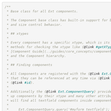
/**
 * Base class for all Ext components.
 *
 * The Component base class has built-in support for 
 * and size control behavior.
 *
 * ## xtypes
 *
 * Every component has a specific xtype, which is its
 * methods for checking the xtype like 
{
@link
#getXTy
 * [Component Guide](../guides/core_concepts/componen
 * and the Component hierarchy.
 *
 * ## Finding components
 *
 * All Components are registered with the 
{
@link
Ext.
 * that they can be referenced at any time via 
{
@link
 * 
{
@link
#id
}
.
 *
 * Additionally the 
{
@link
Ext.ComponentQuery
}
 provid
 * up components by their xtype and many other attrib
 * will find all textfield components inside componen
 *
 *     Ext.ComponentQuery.query('#myform textfield');