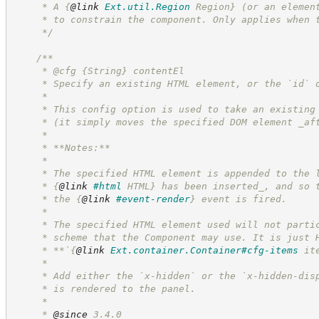
     * A 
{
@link
Ext.util.Region
 Region}
 (or an elemen
     * to constrain the component. Only applies when 
*/
/**
     * @cfg 
{String}
contentEl
     * Specify an existing HTML element, or the `id` 
     *
     * This config option is used to take an existing
     * (it simply moves the specified DOM element _af
     *
     * **Notes:**
     *
     * The specified HTML element is appended to the 
     * 
{
@link
#html
 HTML}
 has been inserted_, and so 
     * the 
{
@link
#event-render
}
 event is fired.
     *
     * The specified HTML element used will not parti
     * scheme that the Component may use. It is just 
     * **`
{
@link
Ext.container.Container#cfg-items
 it
     *
     * Add either the `x-hidden` or the `x-hidden-dis
     * is rendered to the panel.
     *
     * 
@since
 3.4.0