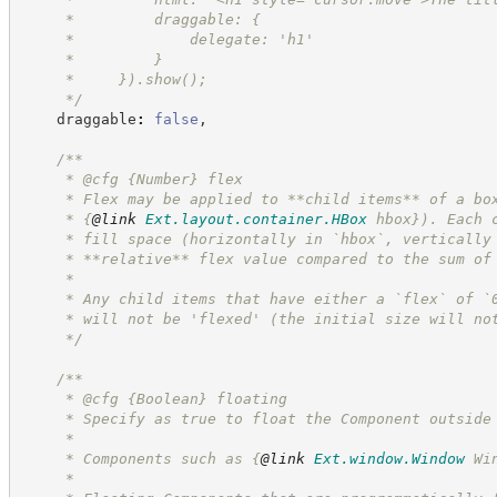
     *         draggable: {
     *             delegate: 'h1'
     *         }
     *     }).show();
*/
    draggable
:
false
,
/**
     * @cfg 
{Number}
flex
     * Flex may be applied to **child items** of a bo
     * 
{
@link
Ext.layout.container.HBox
 hbox}
). Each 
     * fill space (horizontally in `hbox`, vertically
     * **relative** flex value compared to the sum of
     *
     * Any child items that have either a `flex` of `
     * will not be 'flexed' (the initial size will no
*/
/**
     * @cfg 
{Boolean}
floating
     * Specify as true to float the Component outside
     *
     * Components such as 
{
@link
Ext.window.Window
 Wi
     *