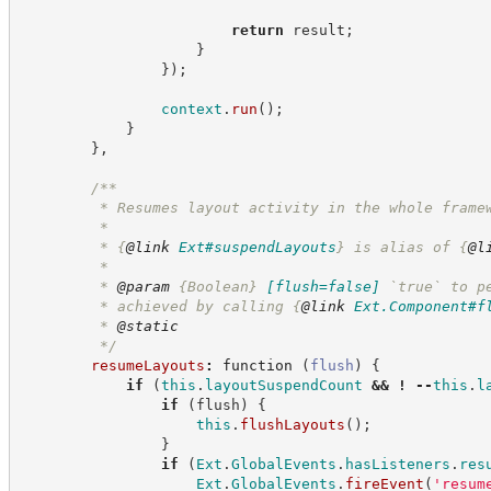
return
 result
;
}
}
)
;
context
.
run
(
)
;
}
}
,
/**
         * Resumes layout activity in the whole frame
         *
         * 
{
@link
Ext#suspendLayouts
}
 is alias of 
{
@l
         *
         * 
@param
{Boolean}
[flush=false]
`true` to p
         * achieved by calling 
{
@link
Ext.Component#f
         * 
@static
*/
resumeLayouts
:
function
(
flush
)
{
if
(
this
.
layoutSuspendCount
&&
!
--
this
.
l
if
(
flush
)
{
this
.
flushLayouts
(
)
;
}
if
(
Ext
.
GlobalEvents
.
hasListeners
.
res
Ext
.
GlobalEvents
.
fireEvent
(
'
resum