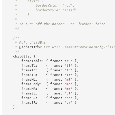
     *     style: {
     *         borderColor: 'red',
     *         borderStyle: 'solid'
     *     }
     *
     * To turn off the border, use `border: false`.
*/
/**
     * @cfg childEls
     * 
@inheritdoc
 Ext.util.ElementContainer#cfg-chil
*/
    childEls
:
{
        frameTable
:
{
 frame
:
true
}
,
        frameTL
:
{
 frame
:
'
tl
'
}
,
        frameTC
:
{
 frame
:
'
tc
'
}
,
        frameTR
:
{
 frame
:
'
tr
'
}
,
        frameML
:
{
 frame
:
'
ml
'
}
,
        frameBody
:
{
 frame
:
'
mc
'
}
,
        frameMR
:
{
 frame
:
'
mr
'
}
,
        frameBL
:
{
 frame
:
'
bl
'
}
,
        frameBC
:
{
 frame
:
'
bc
'
}
,
        frameBR
:
{
 frame
:
'
br
'
}
}
,