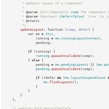
         * Updates layout of a component.
         *
         * 
@param
{Ext.Component}
comp
The component 
         * 
@param
{Boolean}
[defer=false]
`true` to j
         * 
@static
*/
updateLayout
:
function
(
comp
,
defer
)
{
var
 me 
=
this
,
                running 
=
me
.
runningLayoutContext
,
                pending
;
if
(
running
)
{
running
.
queueInvalidate
(
comp
)
;
}
else
{
                pending 
=
me
.
pendingLayouts
||
(
me
.
pe
pending
.
queueInvalidate
(
comp
)
;
if
(
!
defer 
&&
!
me
.
layoutSuspendCount
me
.
flushLayouts
(
)
;
}
}
}
}
,
//
 <editor-fold desc="Config">