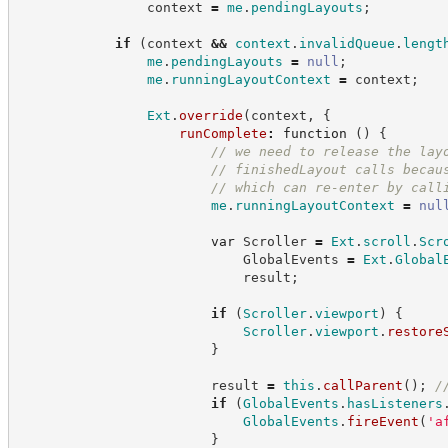
                context 
=
me
.
pendingLayouts
;
if
(
context 
&&
context
.
invalidQueue
.
lengt
me
.
pendingLayouts
=
null
;
me
.
runningLayoutContext
=
 context
;
Ext
.
override
(
context
,
{
runComplete
:
function
(
)
{
//
 we need to release the lay
//
 finishedLayout calls becau
//
 which can re-enter by call
me
.
runningLayoutContext
=
nul
var
 Scroller 
=
Ext
.
scroll
.
Scr
                            GlobalEvents 
=
Ext
.
Global
                            result
;
if
(
Scroller
.
viewport
)
{
Scroller
.
viewport
.
restore
}
                        result 
=
this
.
callParent
(
)
;
/
if
(
GlobalEvents
.
hasListeners
GlobalEvents
.
fireEvent
(
'
a
}