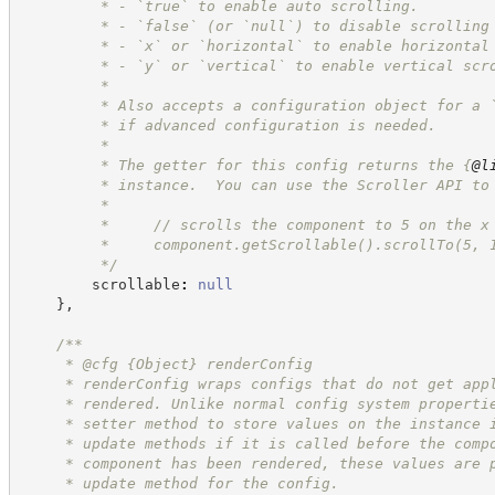
         * - `true` to enable auto scrolling.
         * - `false` (or `null`) to disable scrolling
         * - `x` or `horizontal` to enable horizontal
         * - `y` or `vertical` to enable vertical scr
         *
         * Also accepts a configuration object for a 
         * if advanced configuration is needed.
         *
         * The getter for this config returns the 
{
@l
         * instance.  You can use the Scroller API to
         *
         *     // scrolls the component to 5 on the x
         *     component.getScrollable().scrollTo(5, 
*/
        scrollable
:
null
}
,
/**
     * @cfg 
{Object}
renderConfig
     * renderConfig wraps configs that do not get app
     * rendered. Unlike normal config system properti
     * setter method to store values on the instance 
     * update methods if it is called before the comp
     * component has been rendered, these values are 
     * update method for the config.