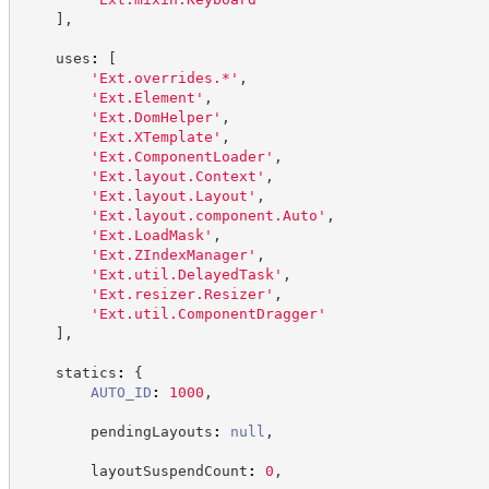
]
,
    uses
:
[
'
Ext.overrides.*
'
,
'
Ext.Element
'
,
'
Ext.DomHelper
'
,
'
Ext.XTemplate
'
,
'
Ext.ComponentLoader
'
,
'
Ext.layout.Context
'
,
'
Ext.layout.Layout
'
,
'
Ext.layout.component.Auto
'
,
'
Ext.LoadMask
'
,
'
Ext.ZIndexManager
'
,
'
Ext.util.DelayedTask
'
,
'
Ext.resizer.Resizer
'
,
'
Ext.util.ComponentDragger
'
]
,
    statics
:
{
AUTO_ID
:
1000
,
        pendingLayouts
:
null
,
        layoutSuspendCount
:
0
,