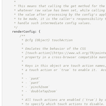
     *
     * This means that calling the get method for the
     * whatever raw value has been set, while calling
     * the value after processing by the config's app
     * to be made, it is the caller's responsibility 
     * handle such intermediate config values.
*/
    renderConfig
:
{
/**
         * @cfg 
{Object}
touchAction
         *
         * Emulates the behavior of the CSS
         * [touch-action](
https://www.w3.org/TR/point
         * property in a cross-browser compatible man
         *
         * Keys in this object are touch action names
         * a touch action or `true` to enable it.  Ac
         *
         * - `panX`
         * - `panY`
         * - `pinchZoom`
         * - `doubleTapZoom`
         *
         * All touch actions are enabled (`true`) by 
         * to specify which touch actions to disable.