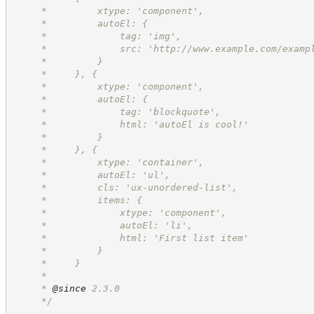
     *         xtype: 'component',
     *         autoEl: {
     *             tag: 'img',
     *             src: '
http://www.example.com/examp
     *         }
     *     }, {
     *         xtype: 'component',
     *         autoEl: {
     *             tag: 'blockquote',
     *             html: 'autoEl is cool!'
     *         }
     *     }, {
     *         xtype: 'container',
     *         autoEl: 'ul',
     *         cls: 'ux-unordered-list',
     *         items: {
     *             xtype: 'component',
     *             autoEl: 'li',
     *             html: 'First list item'
     *         }
     *     }
     *
     * 
@since
 2.3.0
*/