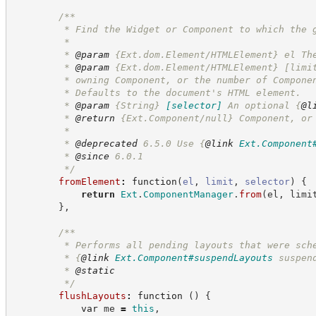
/**
         * Find the Widget or Component to which the 
         *
         * 
@param
 {Ext.dom.Element/HTMLElement} el Th
         * 
@param
 {Ext.dom.Element/HTMLElement} [limi
         * owning Component, or the number of Compone
         * Defaults to the document's HTML element.
         * 
@param
{String}
[selector]
An optional 
{
@l
         * 
@return
 {Ext.Component/null} Component, or
         *
         * 
@deprecated
 6.5.0 Use 
{
@link
Ext.Component
         * 
@since
 6.0.1
*/
fromElement
:
function
(
el
,
limit
,
selector
)
{
return
Ext
.
ComponentManager
.
from
(
el
,
 limi
}
,
/**
         * Performs all pending layouts that were sch
         * 
{
@link
Ext.Component#suspendLayouts
 suspen
         * 
@static
*/
flushLayouts
:
function
(
)
{
var
 me 
=
this
,