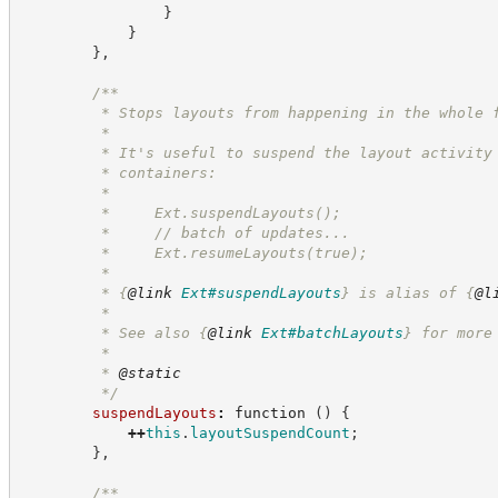
}
}
}
,
/**
         * Stops layouts from happening in the whole 
         *
         * It's useful to suspend the layout activity
         * containers:
         *
         *     Ext.suspendLayouts();
         *     // batch of updates...
         *     Ext.resumeLayouts(true);
         *
         * 
{
@link
Ext#suspendLayouts
}
 is alias of 
{
@l
         *
         * See also 
{
@link
Ext#batchLayouts
}
 for more
         *
         * 
@static
*/
suspendLayouts
:
function
(
)
{
++
this
.
layoutSuspendCount
;
}
,
/**