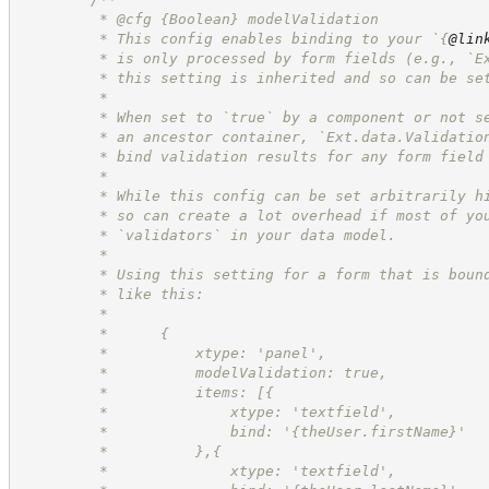
         * @cfg 
{Boolean}
modelValidation
         * This config enables binding to your `
{
@lin
         * is only processed by form fields (e.g., `E
         * this setting is inherited and so can be se
         *
         * When set to `true` by a component or not s
         * an ancestor container, `Ext.data.Validatio
         * bind validation results for any form field
         *
         * While this config can be set arbitrarily h
         * so can create a lot overhead if most of yo
         * `validators` in your data model.
         *
         * Using this setting for a form that is boun
         * like this:
         *
         *      {
         *          xtype: 'panel',
         *          modelValidation: true,
         *          items: [{
         *              xtype: 'textfield',
         *              bind: '{theUser.firstName}'
         *          },{
         *              xtype: 'textfield',