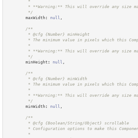
         *
         * **Warning:** This will override any size m
*/
        maxWidth
:
null
,
/**
         * @cfg 
{Number}
minHeight
         * The minimum value in pixels which this Com
         *
         * **Warning:** This will override any size m
*/
        minHeight
:
null
,
/**
         * @cfg 
{Number}
minWidth
         * The minimum value in pixels which this Com
         *
         * **Warning:** This will override any size m
*/
        minWidth
:
null
,
/**
         * @cfg {Boolean/String/Object} scrollable
         * Configuration options to make this Compone
         *