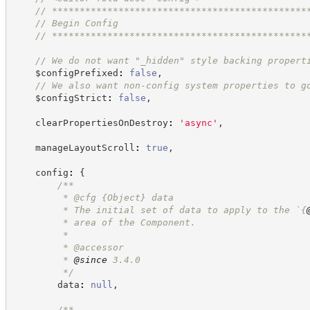
//
 **********************************************
//
 Begin Config
//
 **********************************************
//
 We do not want "_hidden" style backing propert
    $configPrefixed
:
false
,
//
 We also want non-config system properties to g
    $configStrict
:
false
,
    clearPropertiesOnDestroy
:
'
async
'
,
    manageLayoutScroll
:
true
,
    config
:
{
/**
         * @cfg 
{Object}
data
         * The initial set of data to apply to the `
{
         * area of the Component.
         *
         * @accessor
         * 
@since
 3.4.0
*/
        data
:
null
,
/**