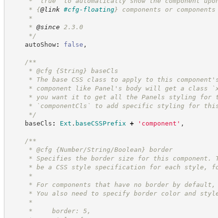
     * `true` to automatically show the component upo
     * 
{
@link
#cfg-floating
}
 components or components
     *
     * 
@since
 2.3.0
*/
    autoShow
:
false
,
/**
     * @cfg 
{String}
baseCls
     * The base CSS class to apply to this component'
     * component like Panel's body will get a class `
     * you want it to get all the Panels styling for 
     * `componentCls` to add specific styling for thi
*/
    baseCls
:
Ext
.
baseCSSPrefix
+
'
component
'
,
/**
     * @cfg {Number/String/Boolean} border
     * Specifies the border size for this component. 
     * be a CSS style specification for each style, f
     *
     * For components that have no border by default,
     * You also need to specify border color and styl
     *
     *     border: 5,