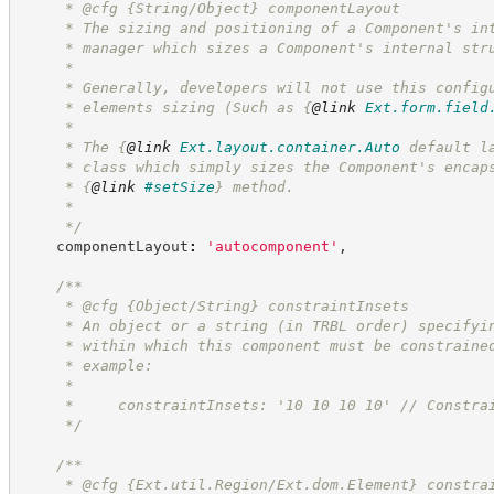
     * @cfg {String/Object} componentLayout
     * The sizing and positioning of a Component's in
     * manager which sizes a Component's internal str
     *
     * Generally, developers will not use this config
     * elements sizing (Such as 
{
@link
Ext.form.field
     *
     * The 
{
@link
Ext.layout.container.Auto
 default l
     * class which simply sizes the Component's encap
     * 
{
@link
#setSize
}
 method.
     *
*/
    componentLayout
:
'
autocomponent
'
,
/**
     * @cfg {Object/String} constraintInsets
     * An object or a string (in TRBL order) specifyi
     * within which this component must be constraine
     * example:
     *
     *     constraintInsets: '10 10 10 10' // Constra
*/
/**
     * @cfg {Ext.util.Region/Ext.dom.Element} constra