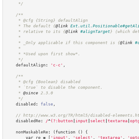
*/
/**
     * @cfg 
{String}
defaultAlign
     * The default 
{
@link
Ext.util.Positionable#getAl
     * relative to its 
{
@link
#alignTarget
}
 (which de
     *
     * _Only applicable if this component is 
{
@link
#
     *
     * *Used upon first show*.
*/
    defaultAlign
:
'
c-c
'
,
/**
     * @cfg 
{Boolean}
disabled
     * `true` to disable the component.
     * 
@since
 2.3.0
*/
    disabled
:
false
,
//
http://www.w3.org/TR/html5/disabled-elements.h
    disabledRe
:
/
^
(?:
button
|
input
|
select
|
textarea
|
opt
    nonMaskableRe
:
(
function
(
)
{
var
 re 
=
[
'
input
'
,
'
select
'
,
'
textarea
'
,
'
opt