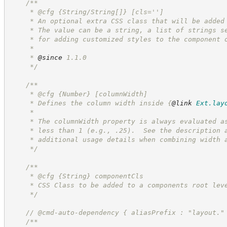
/**
     * @cfg {String/String[]} [cls='']
     * An optional extra CSS class that will be added
     * The value can be a string, a list of strings s
     * for adding customized styles to the component 
     *
     * 
@since
 1.1.0
*/
/**
     * @cfg 
{Number}
[columnWidth]
     * Defines the column width inside 
{
@link
Ext.lay
     *
     * The columnWidth property is always evaluated a
     * less than 1 (e.g., .25).  See the description 
     * additional usage details when combining width 
*/
/**
     * @cfg 
{String}
componentCls
     * CSS Class to be added to a components root lev
*/
//
 @cmd-auto-dependency { aliasPrefix : "layout."
/**