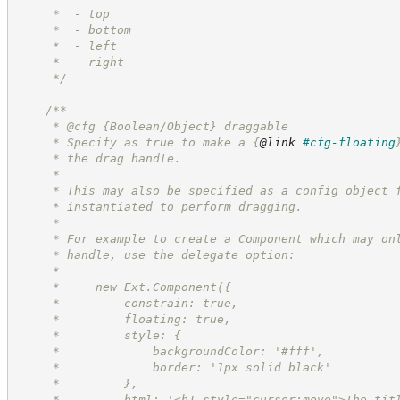
     *  - top
     *  - bottom
     *  - left
     *  - right
*/
/**
     * @cfg {Boolean/Object} draggable
     * Specify as true to make a 
{
@link
#cfg-floating
     * the drag handle.
     *
     * This may also be specified as a config object 
     * instantiated to perform dragging.
     *
     * For example to create a Component which may on
     * handle, use the delegate option:
     *
     *     new Ext.Component({
     *         constrain: true,
     *         floating: true,
     *         style: {
     *             backgroundColor: '#fff',
     *             border: '1px solid black'
     *         },
     *         html: '<h1 style="cursor:move">The tit