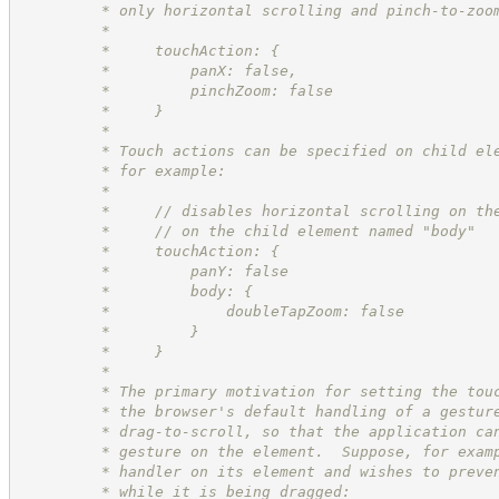
         * only horizontal scrolling and pinch-to-zoo
         *
         *     touchAction: {
         *         panX: false,
         *         pinchZoom: false
         *     }
         *
         * Touch actions can be specified on child el
         * for example:
         *
         *     // disables horizontal scrolling on th
         *     // on the child element named "body"
         *     touchAction: {
         *         panY: false
         *         body: {
         *             doubleTapZoom: false
         *         }
         *     }
         *
         * The primary motivation for setting the tou
         * the browser's default handling of a gestur
         * drag-to-scroll, so that the application ca
         * gesture on the element.  Suppose, for exam
         * handler on its element and wishes to preve
         * while it is being dragged: