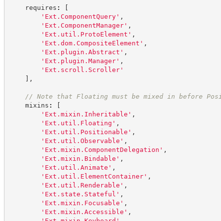
    requires
:
[
'
Ext.ComponentQuery
'
,
'
Ext.ComponentManager
'
,
'
Ext.util.ProtoElement
'
,
'
Ext.dom.CompositeElement
'
,
'
Ext.plugin.Abstract
'
,
'
Ext.plugin.Manager
'
,
'
Ext.scroll.Scroller
'
]
,
//
 Note that Floating must be mixed in before Pos
    mixins
:
[
'
Ext.mixin.Inheritable
'
,
'
Ext.util.Floating
'
,
'
Ext.util.Positionable
'
,
'
Ext.util.Observable
'
,
'
Ext.mixin.ComponentDelegation
'
,
'
Ext.mixin.Bindable
'
,
'
Ext.util.Animate
'
,
'
Ext.util.ElementContainer
'
,
'
Ext.util.Renderable
'
,
'
Ext.state.Stateful
'
,
'
Ext.mixin.Focusable
'
,
'
Ext.mixin.Accessible
'
,
'
Ext.mixin.Keyboard
'