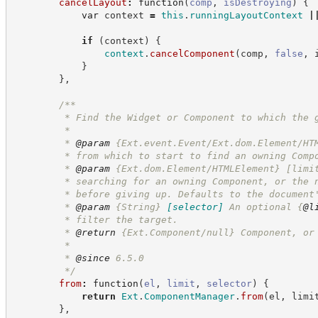
cancelLayout
:
function
(
comp
,
isDestroying
)
{
var
 context 
=
this
.
runningLayoutContext
|
if
(
context
)
{
context
.
cancelComponent
(
comp
,
false
,
 
}
}
,
/**
         * Find the Widget or Component to which the 
         *
         * 
@param
 {Ext.event.Event/Ext.dom.Element/HT
         * from which to start to find an owning Comp
         * 
@param
 {Ext.dom.Element/HTMLElement} [limi
         * searching for an owning Component, or the 
         * before giving up. Defaults to the document
         * 
@param
{String}
[selector]
An optional 
{
@l
         * filter the target.
         * 
@return
 {Ext.Component/null} Component, or
         *
         * 
@since
 6.5.0
*/
from
:
function
(
el
,
limit
,
selector
)
{
return
Ext
.
ComponentManager
.
from
(
el
,
 limi
}
,