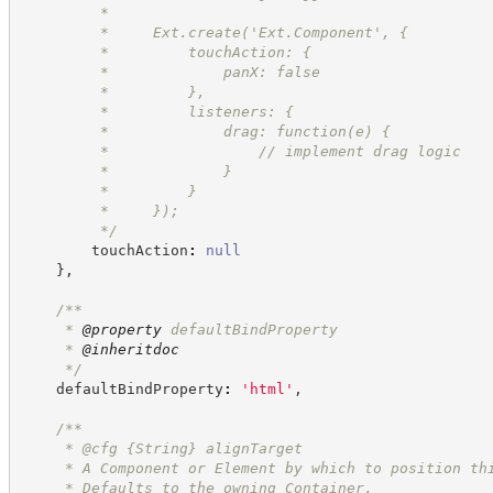
         *
         *     Ext.create('Ext.Component', {
         *         touchAction: {
         *             panX: false
         *         },
         *         listeners: {
         *             drag: function(e) {
         *                 // implement drag logic
         *             }
         *         }
         *     });
*/
        touchAction
:
null
}
,
/**
     * 
@property
 defaultBindProperty
     * 
@inheritdoc
*/
    defaultBindProperty
:
'
html
'
,
/**
     * @cfg 
{String}
alignTarget
     * A Component or Element by which to position th
     * Defaults to the owning Container.