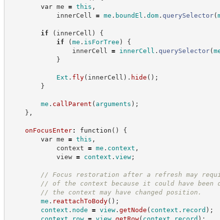
var
 me 
=
this
,
            innerCell 
=
me
.
boundEl
.
dom
.
querySelector
(
if
(
innerCell
)
{
if
(
me
.
isForTree
)
{
                innerCell 
=
innerCell
.
querySelector
(
m
}
Ext
.
fly
(
innerCell
)
.
hide
(
)
;
}
me
.
callParent
(
arguments
)
;
}
,
onFocusEnter
:
function
(
)
{
var
 me 
=
this
,
            context 
=
me
.
context
,
            view 
=
context
.
view
;
//
 Focus restoration after a refresh may requ
//
 of the context because it could have been 
//
 the context may have changed position.
me
.
reattachToBody
(
)
;
context
.
node
=
view
.
getNode
(
context
.
record
)
;
context
.
row
=
view
.
getRow
(
context
.
record
)
;