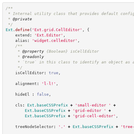
/**
 * Internal utility class that provides default confi
 * 
@private
*/
Ext
.
define
(
'
Ext.grid.CellEditor
'
,
{
    extend
:
'
Ext.Editor
'
,
    alias
:
'
widget.celleditor
'
,
/**
     * 
@property
{Boolean}
isCellEditor
     * 
@readonly
     * `true` in this class to identify an object as 
*/
    isCellEditor
:
true
,
    alignment
:
'
l-l!
'
,
    hideEl 
:
false
,
    cls
:
Ext
.
baseCSSPrefix
+
'
small-editor 
'
+
Ext
.
baseCSSPrefix
+
'
grid-editor 
'
+
Ext
.
baseCSSPrefix
+
'
grid-cell-editor
'
,
    treeNodeSelector
:
'
.
'
+
Ext
.
baseCSSPrefix
+
'
tree