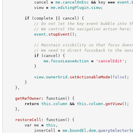
            cancel 
=
me
.
cancelOnEsc
&&
 key 
===
event
.
            view 
=
me
.
editingPlugin
.
view
;
if
(
complete 
||
 cancel
)
{
//
 Do not let the key event bubble into t
//
 We control the navigation action here;
event
.
stopEvent
(
)
;
//
 Maintain visibility so that focus does
//
 We need to direct focusback to the own
if
(
cancel
)
{
me
.
focusLeaveAction
=
'
cancelEdit
'
;
}
view
.
ownerGrid
.
setActionableMode
(
false
)
;
}
}
,
getRefOwner
:
function
(
)
{
return
this
.
column
&&
this
.
column
.
getView
(
)
;
}
,
restoreCell
:
function
(
)
{
var
 me 
=
this
,
            innerCell 
=
me
.
boundEl
.
dom
.
querySelector
(