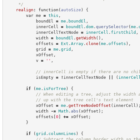
*/
realign
:
function
(
autoSize
)
{
var
 me 
=
this
,
            boundEl 
=
me
.
boundEl
,
            innerCell 
=
boundEl
.
dom
.
querySelector
(
me
.
            innerCellTextNode 
=
innerCell
.
firstChild
,
            width 
=
boundEl
.
getWidth
(
)
,
            offsets 
=
Ext
.
Array
.
clone
(
me
.
offsets
)
,
            grid 
=
me
.
grid
,
            xOffset
,
            v 
=
'
'
,
//
 innerCell is empty if there are no chi
            isEmpty 
=
!
innerCellTextNode 
||
(
innerCel
if
(
me
.
isForTree
)
{
//
 When editing a tree, adjust the width 
//
 up with the tree cell's text element
            xOffset 
=
me
.
getTreeNodeOffset
(
innerCell
)
            width 
-=
Math
.
abs
(
xOffset
)
;
            offsets
[
0
]
+=
 xOffset
;
}
if
(
grid
.
columnLines
)
{
//
 Subtract the column border width so th