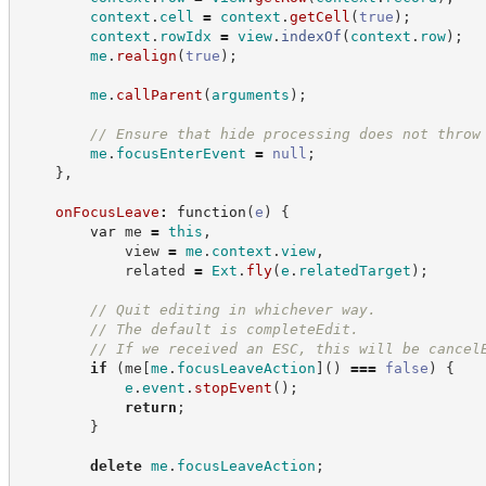
context
.
cell
=
context
.
getCell
(
true
)
;
context
.
rowIdx
=
view
.
indexOf
(
context
.
row
)
;
me
.
realign
(
true
)
;
me
.
callParent
(
arguments
)
;
//
 Ensure that hide processing does not throw
me
.
focusEnterEvent
=
null
;
}
,
onFocusLeave
:
function
(
e
)
{
var
 me 
=
this
,
            view 
=
me
.
context
.
view
,
            related 
=
Ext
.
fly
(
e
.
relatedTarget
)
;
//
 Quit editing in whichever way.
//
 The default is completeEdit.
//
 If we received an ESC, this will be cancel
if
(
me
[
me
.
focusLeaveAction
]
(
)
===
false
)
{
e
.
event
.
stopEvent
(
)
;
return
;
}
delete
me
.
focusLeaveAction
;