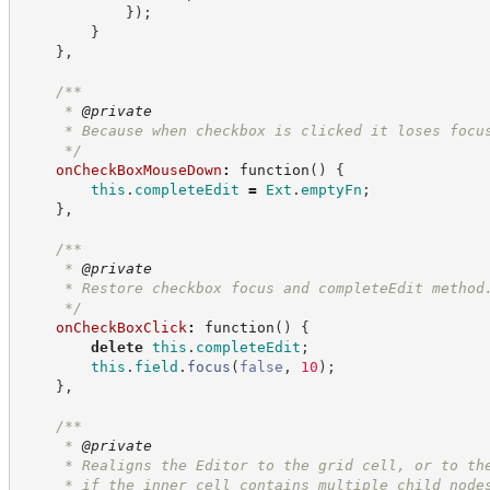
}
)
;
}
}
,
/**
     * 
@private
     * Because when checkbox is clicked it loses focu
*/
onCheckBoxMouseDown
:
function
(
)
{
this
.
completeEdit
=
Ext
.
emptyFn
;
}
,
/**
     * 
@private
     * Restore checkbox focus and completeEdit method
*/
onCheckBoxClick
:
function
(
)
{
delete
this
.
completeEdit
;
this
.
field
.
focus
(
false
,
10
)
;
}
,
/**
     * 
@private
     * Realigns the Editor to the grid cell, or to th
     * if the inner cell contains multiple child node