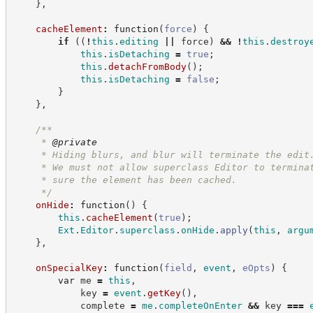
}
,
cacheElement
:
function
(
force
)
{
if
(
(
!
this
.
editing
||
 force
)
&&
!
this
.
destroy
this
.
isDetaching
=
true
;
this
.
detachFromBody
(
)
;
this
.
isDetaching
=
false
;
}
}
,
/**
     * 
@private
     * Hiding blurs, and blur will terminate the edit
     * We must not allow superclass Editor to termina
     * sure the element has been cached.
*/
onHide
:
function
(
)
{
this
.
cacheElement
(
true
)
;
Ext
.
Editor
.
superclass
.
onHide
.
apply
(
this
,
argu
}
,
onSpecialKey
:
function
(
field
,
event
,
eOpts
)
{
var
 me 
=
this
,
            key 
=
event
.
getKey
(
)
,
            complete 
=
me
.
completeOnEnter
&&
 key 
===