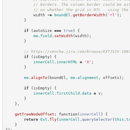
//
 borders. The column border could be ei
//
 on whether the grid is RTL - using the
            width 
-=
boundEl
.
getBorderWidth
(
'
rl
'
)
;
}
if
(
autoSize 
===
true
)
{
me
.
field
.
setWidth
(
width
)
;
}
//
https://sencha.jira.com/browse/EXTJSIV-108
if
(
isEmpty
)
{
innerCell
.
innerHTML
=
'
X
'
;
}
me
.
alignTo
(
boundEl
,
me
.
alignment
,
 offsets
)
;
if
(
isEmpty
)
{
innerCell
.
firstChild
.
data
=
 v
;
}
}
,
getTreeNodeOffset
:
function
(
innerCell
)
{
return
Ext
.
fly
(
innerCell
.
querySelector
(
this
.
t
}
}
)
;