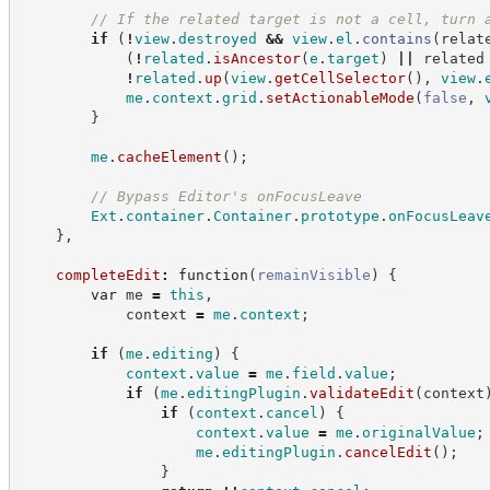
//
 If the related target is not a cell, turn 
if
(
!
view
.
destroyed
&&
view
.
el
.
contains
(
relat
(
!
related
.
isAncestor
(
e
.
target
)
||
 related
!
related
.
up
(
view
.
getCellSelector
(
)
,
view
.
me
.
context
.
grid
.
setActionableMode
(
false
,
}
me
.
cacheElement
(
)
;
//
 Bypass Editor's onFocusLeave
Ext
.
container
.
Container
.
prototype
.
onFocusLeav
}
,
completeEdit
:
function
(
remainVisible
)
{
var
 me 
=
this
,
            context 
=
me
.
context
;
if
(
me
.
editing
)
{
context
.
value
=
me
.
field
.
value
;
if
(
me
.
editingPlugin
.
validateEdit
(
context
if
(
context
.
cancel
)
{
context
.
value
=
me
.
originalValue
;
me
.
editingPlugin
.
cancelEdit
(
)
;
}