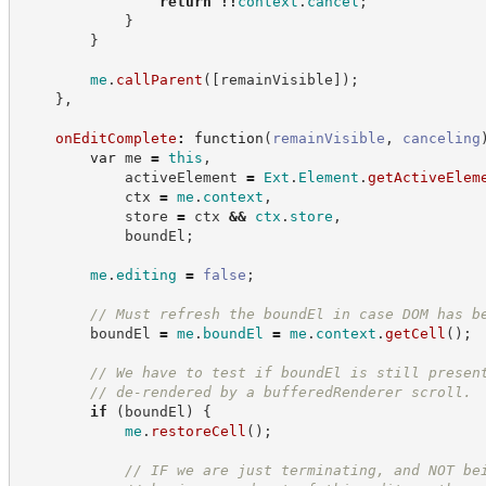
return
!!
context
.
cancel
;
}
}
me
.
callParent
(
[
remainVisible
]
)
;
}
,
onEditComplete
:
function
(
remainVisible
,
canceling
var
 me 
=
this
,
            activeElement 
=
Ext
.
Element
.
getActiveElem
            ctx 
=
me
.
context
,
            store 
=
 ctx 
&&
ctx
.
store
,
            boundEl
;
me
.
editing
=
false
;
//
 Must refresh the boundEl in case DOM has b
        boundEl 
=
me
.
boundEl
=
me
.
context
.
getCell
(
)
;
//
 We have to test if boundEl is still presen
//
 de-rendered by a bufferedRenderer scroll.
if
(
boundEl
)
{
me
.
restoreCell
(
)
;
//
 IF we are just terminating, and NOT be