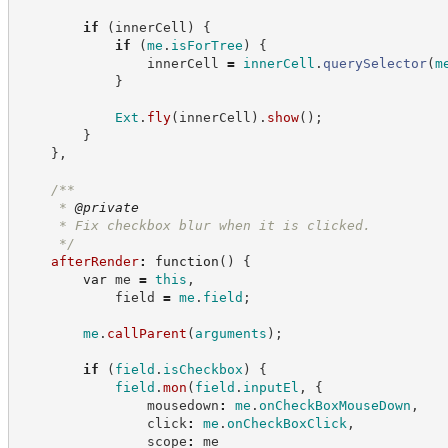
if
(
innerCell
)
{
if
(
me
.
isForTree
)
{
                innerCell 
=
innerCell
.
querySelector
(
m
}
Ext
.
fly
(
innerCell
)
.
show
(
)
;
}
}
,
/**
     * 
@private
     * Fix checkbox blur when it is clicked.
*/
afterRender
:
function
(
)
{
var
 me 
=
this
,
            field 
=
me
.
field
;
me
.
callParent
(
arguments
)
;
if
(
field
.
isCheckbox
)
{
field
.
mon
(
field
.
inputEl
,
{
                mousedown
:
me
.
onCheckBoxMouseDown
,
                click
:
me
.
onCheckBoxClick
,
                scope
:
 me