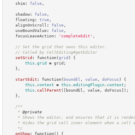
    shim
:
false
,
    shadow
:
false
,
    floating
:
true
,
    alignOnScroll
:
false
,
    useBoundValue
:
false
,
    focusLeaveAction
:
'
completeEdit
'
,
//
 Set the grid that owns this editor.
//
 Called by CellEditing#getEditor
setGrid
:
function
(
grid
)
{
this
.
grid
=
 grid
;
}
,
startEdit
:
function
(
boundEl
,
value
,
doFocus
)
{
this
.
context
=
this
.
editingPlugin
.
context
;
this
.
callParent
(
[
boundEl
,
 value
,
 doFocus
]
)
;
}
,
/**
     * 
@private
     * Shows the editor, end ensures that it is rende
     * Hides the grid cell inner element when a cell 
*/
onShow
:
function
(
)
{