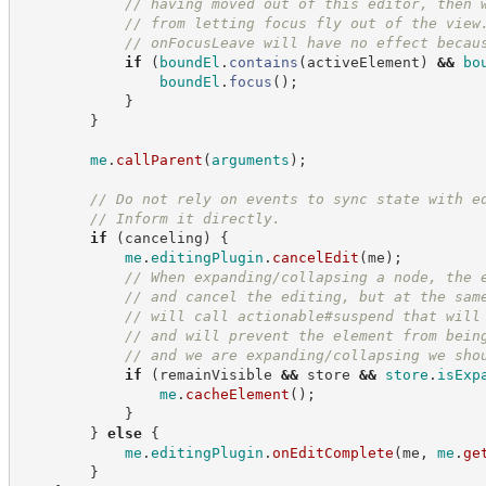
//
 having moved out of this editor, then 
//
 from letting focus fly out of the view
//
 onFocusLeave will have no effect becau
if
(
boundEl
.
contains
(
activeElement
)
&&
bo
boundEl
.
focus
(
)
;
}
}
me
.
callParent
(
arguments
)
;
//
 Do not rely on events to sync state with e
//
 Inform it directly.
if
(
canceling
)
{
me
.
editingPlugin
.
cancelEdit
(
me
)
;
//
 When expanding/collapsing a node, the 
//
 and cancel the editing, but at the sam
//
 will call actionable#suspend that will
//
 and will prevent the element from bein
//
 and we are expanding/collapsing we sho
if
(
remainVisible 
&&
 store 
&&
store
.
isExp
me
.
cacheElement
(
)
;
}
}
else
{
me
.
editingPlugin
.
onEditComplete
(
me
,
me
.
ge
}