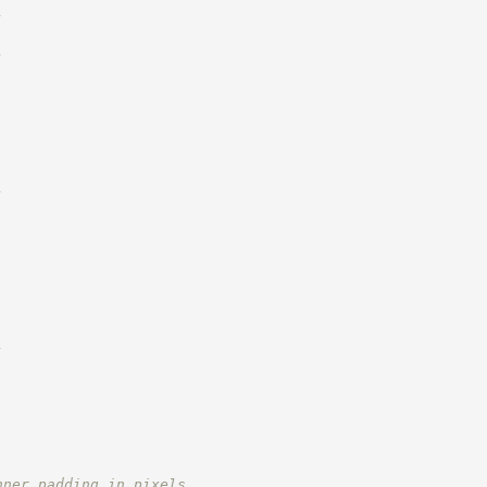
-
|
-
|
|
|
|
|
|
-
|
|
|
|
|
|
|
-
nner padding in pixels.