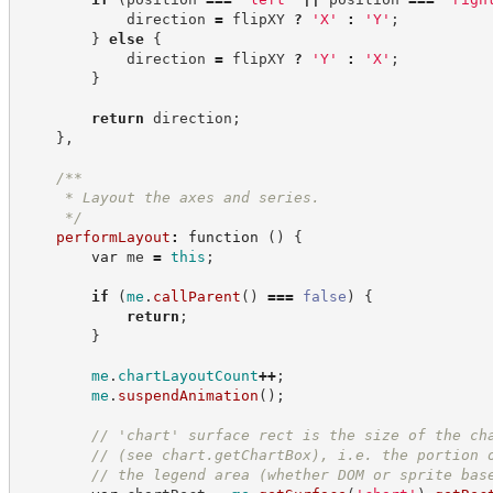
            direction 
=
 flipXY 
?
'
X
'
:
'
Y
'
;
}
else
{
            direction 
=
 flipXY 
?
'
Y
'
:
'
X
'
;
}
return
 direction
;
}
,
/**
     * Layout the axes and series.
*/
performLayout
:
function
(
)
{
var
 me 
=
this
;
if
(
me
.
callParent
(
)
===
false
)
{
return
;
}
me
.
chartLayoutCount
++
;
me
.
suspendAnimation
(
)
;
//
 'chart' surface rect is the size of the ch
//
 (see chart.getChartBox), i.e. the portion 
//
 the legend area (whether DOM or sprite bas