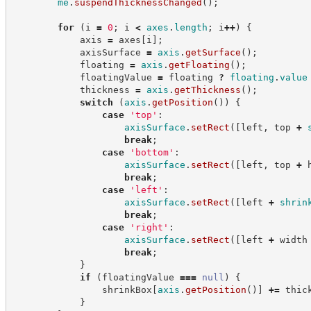
me
.
suspendThicknessChanged
(
)
;
for
(
i 
=
0
;
 i 
<
axes
.
length
;
 i
++
)
{
            axis 
=
 axes
[
i
]
;
            axisSurface 
=
axis
.
getSurface
(
)
;
            floating 
=
axis
.
getFloating
(
)
;
            floatingValue 
=
 floating 
?
floating
.
value
            thickness 
=
axis
.
getThickness
(
)
;
switch
(
axis
.
getPosition
(
)
)
{
case
'
top
'
:
axisSurface
.
setRect
(
[
left
,
 top 
+
break
;
case
'
bottom
'
:
axisSurface
.
setRect
(
[
left
,
 top 
+
 
break
;
case
'
left
'
:
axisSurface
.
setRect
(
[
left 
+
shrin
break
;
case
'
right
'
:
axisSurface
.
setRect
(
[
left 
+
 width
break
;
}
if
(
floatingValue 
===
null
)
{
                shrinkBox
[
axis
.
getPosition
(
)
]
+=
 thic
}