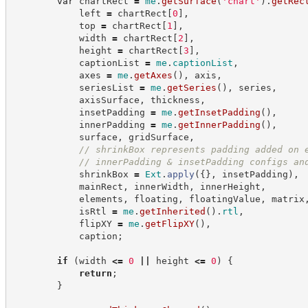
var
 chartRect 
=
me
.
getSurface
(
'
chart
'
)
.
getRec
            left 
=
 chartRect
[
0
]
,
            top 
=
 chartRect
[
1
]
,
            width 
=
 chartRect
[
2
]
,
            height 
=
 chartRect
[
3
]
,
            captionList 
=
me
.
captionList
,
            axes 
=
me
.
getAxes
(
)
,
 axis
,
            seriesList 
=
me
.
getSeries
(
)
,
 series
,
            axisSurface
,
 thickness
,
            insetPadding 
=
me
.
getInsetPadding
(
)
,
            innerPadding 
=
me
.
getInnerPadding
(
)
,
            surface
,
 gridSurface
,
//
 shrinkBox represents padding added on 
//
 innerPadding & insetPadding configs an
            shrinkBox 
=
Ext
.
apply
(
{
}
,
 insetPadding
)
,
            mainRect
,
 innerWidth
,
 innerHeight
,
            elements
,
 floating
,
 floatingValue
,
 matrix
            isRtl 
=
me
.
getInherited
(
)
.
rtl
,
            flipXY 
=
me
.
getFlipXY
(
)
,
            caption
;
if
(
width 
<=
0
||
 height 
<=
0
)
{
return
;
}