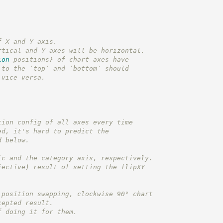
f X and Y axis.
rtical and Y axes will be horizontal.
ion
 positions}
 of chart axes have
 to the `top` and `bottom` should
 vice versa.
tion config of all axes every time
ed, it's hard to predict the
d below.
ic and the category axis, respectively.
jective) result of setting the flipXY
 position swapping, clockwise 90° chart
cepted result.
f doing it for them.