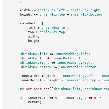
}
        width 
-=
shrinkBox
.
left
+
shrinkBox
.
right
;
        height 
-=
shrinkBox
.
top
+
shrinkBox
.
bottom
;
        mainRect 
=
[
            left 
+
shrinkBox
.
left
,
            top 
+
shrinkBox
.
top
,
            width
,
            height
]
;
shrinkBox
.
left
+=
innerPadding
.
left
;
shrinkBox
.
top
+=
innerPadding
.
top
;
shrinkBox
.
right
+=
innerPadding
.
right
;
shrinkBox
.
bottom
+=
innerPadding
.
bottom
;
        innerWidth 
=
 width 
-
innerPadding
.
left
-
inne
        innerHeight 
=
 height 
-
innerPadding
.
top
-
inn
me
.
setInnerRect
(
[
shrinkBox
.
left
,
shrinkBox
.
to
if
(
innerWidth 
<=
0
||
 innerHeight 
<=
0
)
{
return
;
}