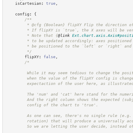
    isCartesian
:
true
,
    config
:
{
/**
         * @cfg 
{Boolean}
flipXY Flip the direction o
         * If flipXY is `true`, the X axes will be ve
         * Note that 
{
@link
Ext.chart.axis.Axis#posit
         * to be updated accordingly: axes positioned
         * be positioned to the `left` or `right` and
*/
        flipXY
:
false
,
/*
         While it may seem tedious to change the posi
         when the value of the flipXY config is chang
         expectaction of the user here, as illustrate
         The 'num' and 'cat' here stand for the numer
         And the right column shows the expected (sub
         config of the chart to 'true'.
         As one can see, there's no single rule (e.g.
         rotation) that will produce a universally ac
         So we are letting the user decide, instead o