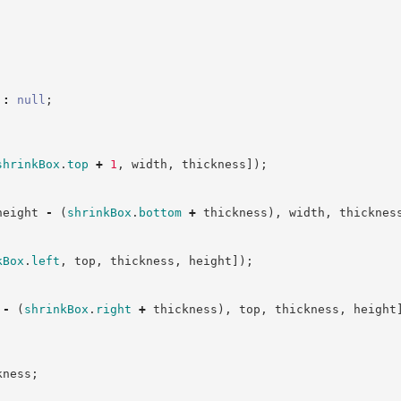
:
null
;
shrinkBox
.
top
+
1
,
 width
,
 thickness
]
)
;
height 
-
(
shrinkBox
.
bottom
+
 thickness
)
,
 width
,
 thicknes
kBox
.
left
,
 top
,
 thickness
,
 height
]
)
;
 
-
(
shrinkBox
.
right
+
 thickness
)
,
 top
,
 thickness
,
 height
kness
;