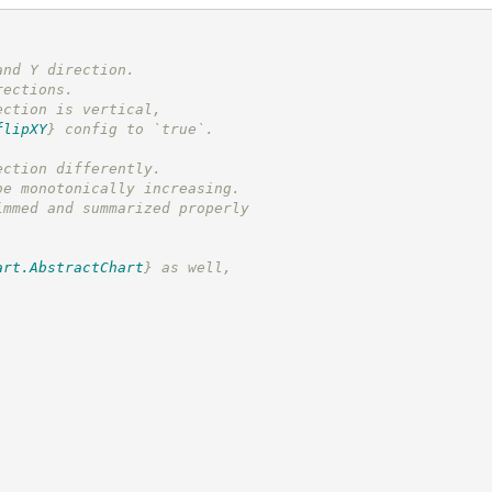
.
and Y direction.
rections.
ection is vertical,
flipXY
}
 config to `true`.
ection differently.
be monotonically increasing.
immed and summarized properly
art.AbstractChart
}
 as well,