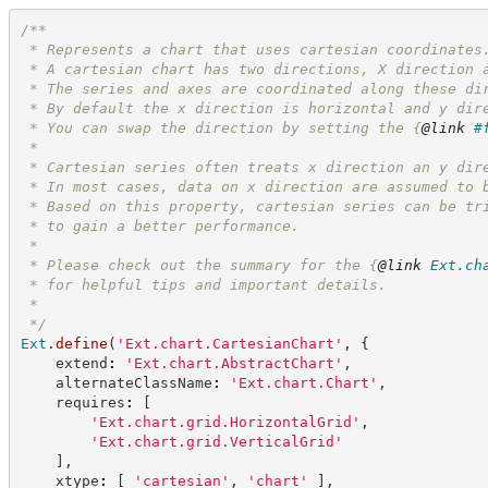
/**
 * Represents a chart that uses cartesian coordinates
 * A cartesian chart has two directions, X direction 
 * The series and axes are coordinated along these di
 * By default the x direction is horizontal and y dir
 * You can swap the direction by setting the 
{
@link
#
 *
 * Cartesian series often treats x direction an y dir
 * In most cases, data on x direction are assumed to 
 * Based on this property, cartesian series can be tr
 * to gain a better performance.
 *
 * Please check out the summary for the 
{
@link
Ext.ch
 * for helpful tips and important details.
 *
*/
Ext
.
define
(
'
Ext.chart.CartesianChart
'
,
{
    extend
:
'
Ext.chart.AbstractChart
'
,
    alternateClassName
:
'
Ext.chart.Chart
'
,
    requires
:
[
'
Ext.chart.grid.HorizontalGrid
'
,
'
Ext.chart.grid.VerticalGrid
'
]
,
    xtype
:
[
'
cartesian
'
,
'
chart
'
]
,