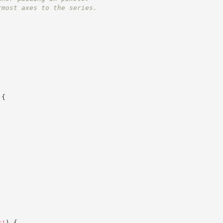
rmost axes to the series.
{
t
'
)
{