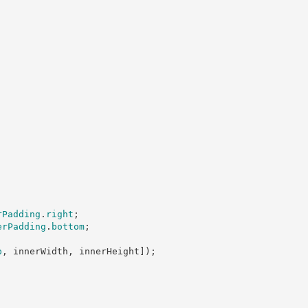
rPadding
.
right
;
erPadding
.
bottom
;
p
,
 innerWidth
,
 innerHeight
]
)
;