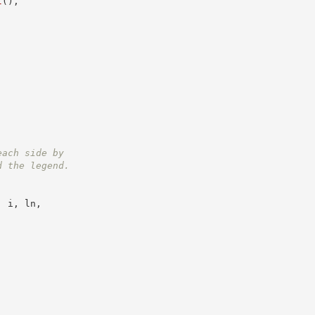
t
(
)
,
each side by
d the legend.
,
 i
,
 ln
,