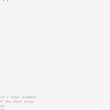
art's inner element
of the chart minus
ed).