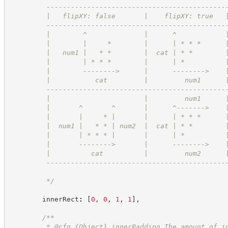
         --------------------------------------------
         |   flipXY: false       |    flipXY: true   
         --------------------------------------------
         |        ^              |      ^            
         |        |     *        |      | * * *      
         |   num1 |   * *        |  cat | * *        
         |        | * * *        |      | *          
         |        -------->      |      -------->    
         |           cat         |         num1      
         --------------------------------------------
         |                       |         num1      
         |       ^       ^       |      ^------->    
         |       |     * |       |      | * * *      
         |  num1 |   * * | num2  |  cat | * *        
         |       | * * * |       |      | *          
         |       -------->       |      -------->    
         |          cat          |         num2      
         --------------------------------------------
*/
        innerRect
:
[
0
,
0
,
1
,
1
]
,
/**
         * @cfg 
{Object}
innerPadding The amount of i