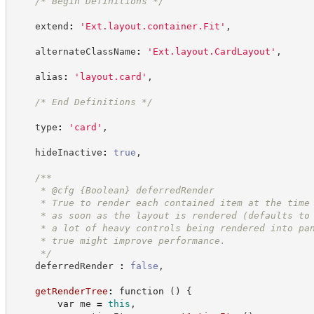
/*
 Begin Definitions 
*/
    extend
:
'
Ext.layout.container.Fit
'
,
    alternateClassName
:
'
Ext.layout.CardLayout
'
,
    alias
:
'
layout.card
'
,
/*
 End Definitions 
*/
    type
:
'
card
'
,
    hideInactive
:
true
,
/**
     * @cfg 
{Boolean}
deferredRender
     * True to render each contained item at the time
     * as soon as the layout is rendered (defaults to
     * a lot of heavy controls being rendered into pa
     * true might improve performance.
*/
    deferredRender 
:
false
,
getRenderTree
:
function
(
)
{
var
 me 
=
this
,