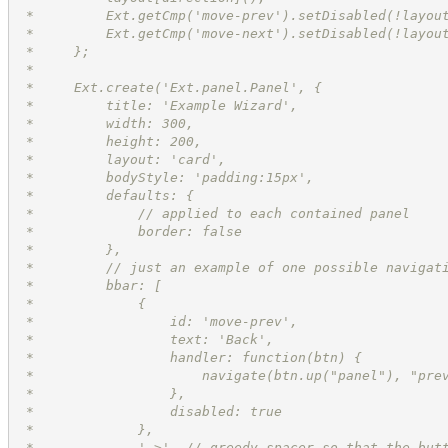
 *         Ext.getCmp('move-prev').setDisabled(!layou
 *         Ext.getCmp('move-next').setDisabled(!layou
 *     };
 *
 *     Ext.create('Ext.panel.Panel', {
 *         title: 'Example Wizard',
 *         width: 300,
 *         height: 200,
 *         layout: 'card',
 *         bodyStyle: 'padding:15px',
 *         defaults: {
 *             // applied to each contained panel
 *             border: false
 *         },
 *         // just an example of one possible navigat
 *         bbar: [
 *             {
 *                 id: 'move-prev',
 *                 text: 'Back',
 *                 handler: function(btn) {
 *                     navigate(btn.up("panel"), "pre
 *                 },
 *                 disabled: true
 *             },
 *             '->', // greedy spacer so that the but