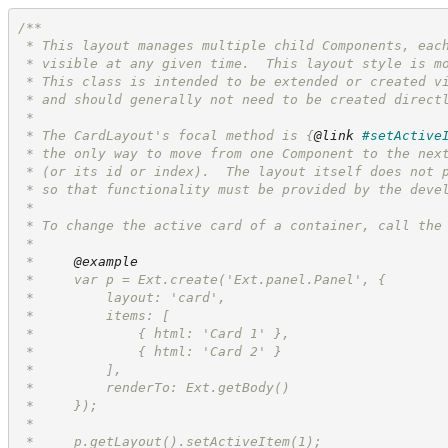
/**
 * This layout manages multiple child Components, eac
 * visible at any given time.  This layout style is m
 * This class is intended to be extended or created v
 * and should generally not need to be created direct
 *
 * The CardLayout's focal method is 
{
@link
#setActive
 * the only way to move from one Component to the nex
 * (or its id or index).  The layout itself does not 
 * so that functionality must be provided by the deve
 *
 * To change the active card of a container, call the
 *
 *     
@example
 *     var p = Ext.create('Ext.panel.Panel', {
 *         layout: 'card',
 *         items: [
 *             { html: 'Card 1' },
 *             { html: 'Card 2' }
 *         ],
 *         renderTo: Ext.getBody()
 *     });
 *
 *     p.getLayout().setActiveItem(1);