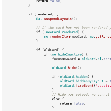
return
false
;
}
if
(
rendered
)
{
Ext
.
suspendLayouts
(
)
;
//
 If the card has not been rendered 
if
(
!
newCard
.
rendered
)
{
me
.
renderItem
(
newCard
,
me
.
getRend
}
if
(
oldCard
)
{
if
(
me
.
hideInactive
)
{
                        focusNewCard 
=
oldCard
.
el
.
con
oldCard
.
hide
(
)
;
if
(
oldCard
.
hidden
)
{
oldCard
.
hiddenByLayout
=
oldCard
.
fireEvent
(
'
deacti
}
//
 Hide was vetoed, we cannot
else
{
return
false
;
}