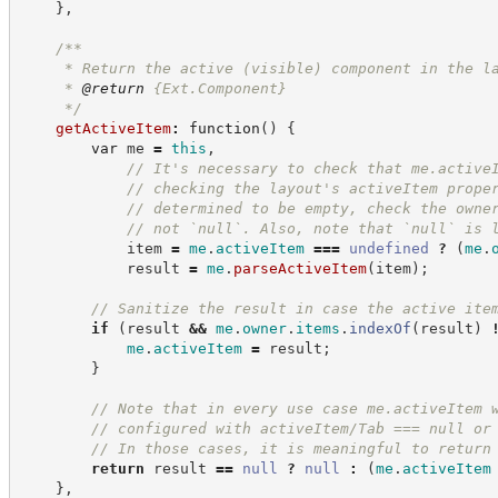
}
,
/**
     * Return the active (visible) component in the l
     * 
@return
{Ext.Component}
*/
getActiveItem
:
function
(
)
{
var
 me 
=
this
,
//
 It's necessary to check that me.active
//
 checking the layout's activeItem prope
//
 determined to be empty, check the owne
//
 not `null`. Also, note that `null` is 
            item 
=
me
.
activeItem
===
undefined
?
(
me
.
            result 
=
me
.
parseActiveItem
(
item
)
;
//
 Sanitize the result in case the active ite
if
(
result 
&&
me
.
owner
.
items
.
indexOf
(
result
)
me
.
activeItem
=
 result
;
}
//
 Note that in every use case me.activeItem 
//
 configured with activeItem/Tab === null or
//
 In those cases, it is meaningful to return
return
 result 
==
null
?
null
:
(
me
.
activeItem
}
,