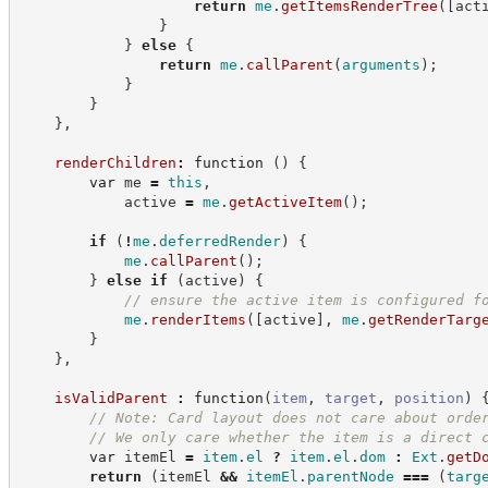
return
me
.
getItemsRenderTree
(
[
act
}
}
else
{
return
me
.
callParent
(
arguments
)
;
}
}
}
,
renderChildren
:
function
(
)
{
var
 me 
=
this
,
            active 
=
me
.
getActiveItem
(
)
;
if
(
!
me
.
deferredRender
)
{
me
.
callParent
(
)
;
}
else
if
(
active
)
{
//
 ensure the active item is configured f
me
.
renderItems
(
[
active
]
,
me
.
getRenderTarg
}
}
,
isValidParent
:
function
(
item
,
target
,
position
)
//
 Note: Card layout does not care about orde
//
 We only care whether the item is a direct 
var
 itemEl 
=
item
.
el
?
item
.
el
.
dom
:
Ext
.
getD
return
(
itemEl 
&&
itemEl
.
parentNode
===
(
targ