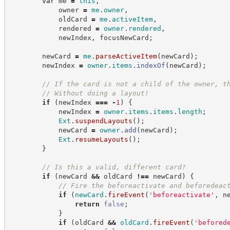
var
 me 
=
this
,
            owner 
=
me
.
owner
,
            oldCard 
=
me
.
activeItem
,
            rendered 
=
owner
.
rendered
,
            newIndex
,
 focusNewCard
;
        newCard 
=
me
.
parseActiveItem
(
newCard
)
;
        newIndex 
=
owner
.
items
.
indexOf
(
newCard
)
;
//
 If the card is not a child of the owner, t
//
 Without doing a layout!
if
(
newIndex 
===
-
1
)
{
            newIndex 
=
owner
.
items
.
items
.
length
;
Ext
.
suspendLayouts
(
)
;
            newCard 
=
owner
.
add
(
newCard
)
;
Ext
.
resumeLayouts
(
)
;
}
//
 Is this a valid, different card?
if
(
newCard 
&&
 oldCard 
!==
 newCard
)
{
//
 Fire the beforeactivate and beforedeac
if
(
newCard
.
fireEvent
(
'
beforeactivate
'
,
 n
return
false
;
}
if
(
oldCard 
&&
oldCard
.
fireEvent
(
'
befored