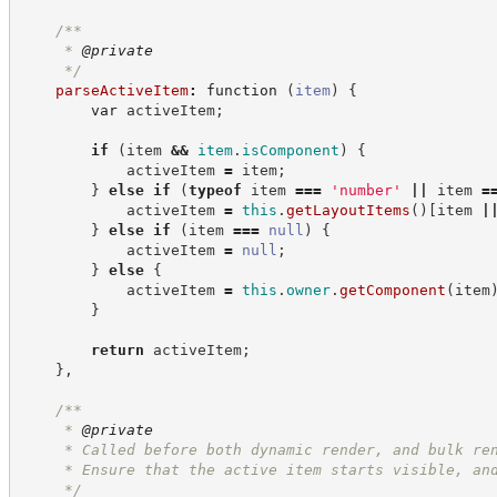
/**
     * 
@private
*/
parseActiveItem
:
function
(
item
)
{
var
 activeItem
;
if
(
item 
&&
item
.
isComponent
)
{
            activeItem 
=
 item
;
}
else
if
(
typeof
 item 
===
'
number
'
||
 item 
=
            activeItem 
=
this
.
getLayoutItems
(
)
[
item 
|
}
else
if
(
item 
===
null
)
{
            activeItem 
=
null
;
}
else
{
            activeItem 
=
this
.
owner
.
getComponent
(
item
}
return
 activeItem
;
}
,
/**
     * 
@private
     * Called before both dynamic render, and bulk re
     * Ensure that the active item starts visible, an
*/