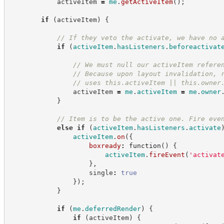
            activeItem 
=
me
.
getActiveItem
(
)
;
if
(
activeItem
)
{
//
 If they veto the activate, we have no 
if
(
activeItem
.
hasListeners
.
beforeactivat
//
 We must null our activeItem refere
//
 Because upon layout invalidation, 
//
 uses this.activeItem || this.owner
                activeItem 
=
me
.
activeItem
=
me
.
owner
}
//
 Item is to be the active one. Fire eve
else
if
(
activeItem
.
hasListeners
.
activate
activeItem
.
on
(
{
boxready
:
function
(
)
{
activeItem
.
fireEvent
(
'
activat
}
,
                    single
:
true
}
)
;
}
if
(
me
.
deferredRender
)
{
if
(
activeItem
)
{