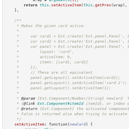
return
this
.
setActiveItem
(
this
.
getPrev
(
wrap
)
,
}
,
/**
     * Makes the given card active.
     *
     *     var card1 = Ext.create('Ext.panel.Panel', 
     *     var card2 = Ext.create('Ext.panel.Panel', 
     *     var panel = Ext.create('Ext.panel.Panel', 
     *         layout: 'card',
     *         activeItem: 0,
     *         items: [card1, card2]
     *     });
     *     // These are all equivalent
     *     panel.getLayout().setActiveItem(card2);
     *     panel.getLayout().setActiveItem('card-2');
     *     panel.getLayout().setActiveItem(1);
     *
     * 
@param
 {Ext.Component/Number/String} newCard  
     * 
{
@link
Ext.Component#itemId
 itemId}
, or index 
     * 
@return
{Ext.Component}
the activated componen
     * False is returned also when trying to activate
*/
setActiveItem
:
function
(
newCard
)
{