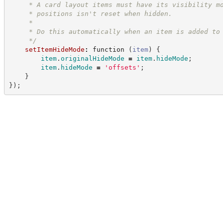
     * A card layout items must have its visibility m
     * positions isn't reset when hidden.
     *
     * Do this automatically when an item is added to
*/
setItemHideMode
:
function
(
item
)
{
item
.
originalHideMode
=
item
.
hideMode
;
item
.
hideMode
=
'
offsets
'
;
}
}
)
;