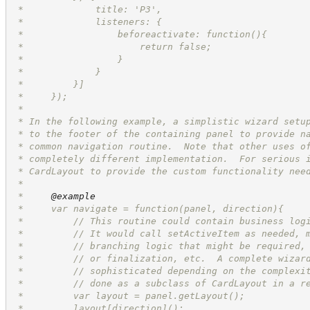
 *             title: 'P3',
 *             listeners: {
 *                 beforeactivate: function(){
 *                     return false;
 *                 }
 *             }
 *         }]
 *     });
 *
 * In the following example, a simplistic wizard setu
 * to the footer of the containing panel to provide n
 * common navigation routine.  Note that other uses o
 * completely different implementation.  For serious 
 * CardLayout to provide the custom functionality nee
 *
 *     
@example
 *     var navigate = function(panel, direction){
 *         // This routine could contain business log
 *         // It would call setActiveItem as needed, 
 *         // branching logic that might be required,
 *         // or finalization, etc.  A complete wizar
 *         // sophisticated depending on the complexi
 *         // done as a subclass of CardLayout in a r
 *         var layout = panel.getLayout();
 *         layout[direction]();