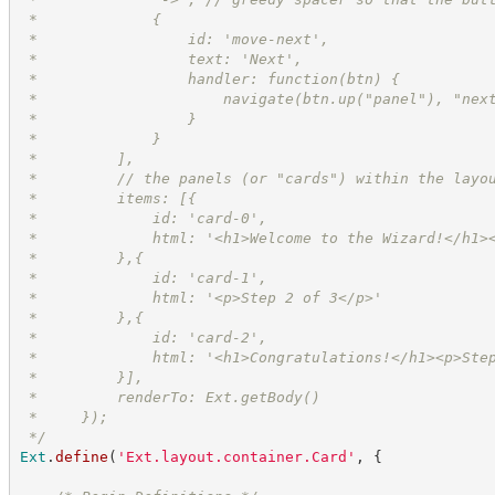
 *             {
 *                 id: 'move-next',
 *                 text: 'Next',
 *                 handler: function(btn) {
 *                     navigate(btn.up("panel"), "nex
 *                 }
 *             }
 *         ],
 *         // the panels (or "cards") within the layo
 *         items: [{
 *             id: 'card-0',
 *             html: '<h1>Welcome to the Wizard!</h1>
 *         },{
 *             id: 'card-1',
 *             html: '<p>Step 2 of 3</p>'
 *         },{
 *             id: 'card-2',
 *             html: '<h1>Congratulations!</h1><p>Ste
 *         }],
 *         renderTo: Ext.getBody()
 *     });
*/
Ext
.
define
(
'
Ext.layout.container.Card
'
,
{