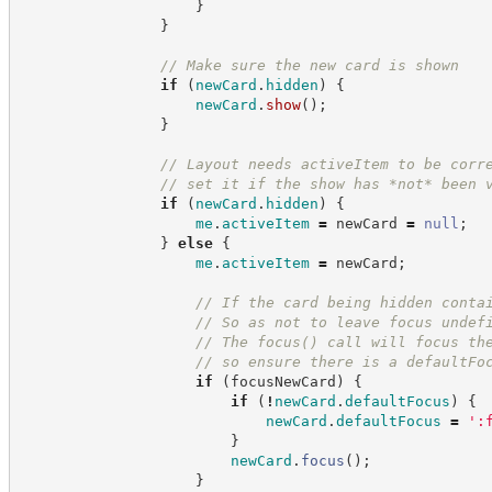
}
}
//
 Make sure the new card is shown
if
(
newCard
.
hidden
)
{
newCard
.
show
(
)
;
}
//
 Layout needs activeItem to be corr
//
 set it if the show has *not* been 
if
(
newCard
.
hidden
)
{
me
.
activeItem
=
 newCard 
=
null
;
}
else
{
me
.
activeItem
=
 newCard
;
//
 If the card being hidden conta
//
 So as not to leave focus undef
//
 The focus() call will focus th
//
 so ensure there is a defaultFo
if
(
focusNewCard
)
{
if
(
!
newCard
.
defaultFocus
)
{
newCard
.
defaultFocus
=
'
:
}
newCard
.
focus
(
)
;
}