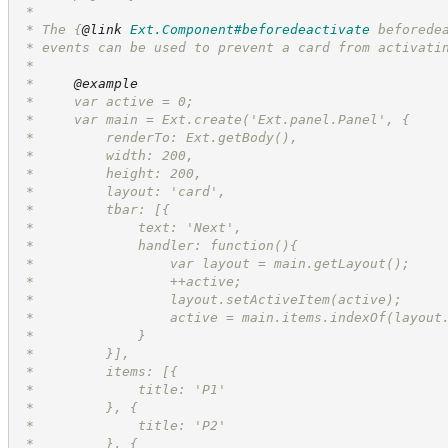
 * 
 * The 
{
@link
Ext.Component#beforedeactivate
 beforede
 * events can be used to prevent a card from activati
 * 
 *     
@example
 *     var active = 0;
 *     var main = Ext.create('Ext.panel.Panel', {
 *         renderTo: Ext.getBody(),
 *         width: 200,
 *         height: 200,
 *         layout: 'card',
 *         tbar: [{
 *             text: 'Next',
 *             handler: function(){
 *                 var layout = main.getLayout();
 *                 ++active;
 *                 layout.setActiveItem(active);
 *                 active = main.items.indexOf(layout
 *             }
 *         }],
 *         items: [{
 *             title: 'P1'
 *         }, {
 *             title: 'P2'
 *         }, {