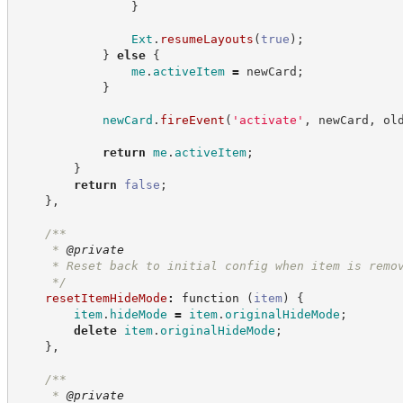
}
Ext
.
resumeLayouts
(
true
)
;
}
else
{
me
.
activeItem
=
 newCard
;
}
newCard
.
fireEvent
(
'
activate
'
,
 newCard
,
 ol
return
me
.
activeItem
;
}
return
false
;
}
,
/**
     * 
@private
     * Reset back to initial config when item is remo
*/
resetItemHideMode
:
function
(
item
)
{
item
.
hideMode
=
item
.
originalHideMode
;
delete
item
.
originalHideMode
;
}
,
/**
     * 
@private