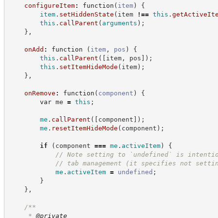
configureItem
:
function
(
item
)
{
item
.
setHiddenState
(
item 
!==
this
.
getActiveIt
this
.
callParent
(
arguments
)
;
}
,
onAdd
:
function
(
item
,
pos
)
{
this
.
callParent
(
[
item
,
 pos
]
)
;
this
.
setItemHideMode
(
item
)
;
}
,
onRemove
:
function
(
component
)
{
var
 me 
=
this
;
me
.
callParent
(
[
component
]
)
;
me
.
resetItemHideMode
(
component
)
;
if
(
component 
===
me
.
activeItem
)
{
//
 Note setting to `undefined` is intenti
//
 tab management (it specifies not setti
me
.
activeItem
=
undefined
;
}
}
,
/**
     * 
@private