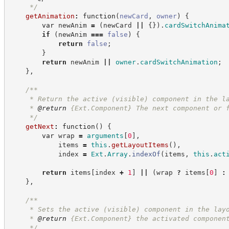
*/
getAnimation
:
function
(
newCard
,
owner
)
{
var
 newAnim 
=
(
newCard 
||
{
}
)
.
cardSwitchAnima
if
(
newAnim 
===
false
)
{
return
false
;
}
return
 newAnim 
||
owner
.
cardSwitchAnimation
;
}
,
/**
     * Return the active (visible) component in the l
     * 
@return
{Ext.Component}
The next component or 
*/
getNext
:
function
(
)
{
var
 wrap 
=
arguments
[
0
]
,
            items 
=
this
.
getLayoutItems
(
)
,
            index 
=
Ext
.
Array
.
indexOf
(
items
,
this
.
act
return
 items
[
index 
+
1
]
||
(
wrap 
?
 items
[
0
]
:
}
,
/**
     * Sets the active (visible) component in the lay
     * 
@return
{Ext.Component}
the activated componen
*/