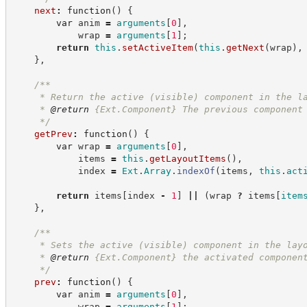
next
:
function
(
)
{
var
 anim 
=
arguments
[
0
]
,
            wrap 
=
arguments
[
1
]
;
return
this
.
setActiveItem
(
this
.
getNext
(
wrap
)
,
}
,
/**
     * Return the active (visible) component in the l
     * 
@return
{Ext.Component}
The previous component
*/
getPrev
:
function
(
)
{
var
 wrap 
=
arguments
[
0
]
,
            items 
=
this
.
getLayoutItems
(
)
,
            index 
=
Ext
.
Array
.
indexOf
(
items
,
this
.
act
return
 items
[
index 
-
1
]
||
(
wrap 
?
 items
[
item
}
,
/**
     * Sets the active (visible) component in the lay
     * 
@return
{Ext.Component}
the activated componen
*/
prev
:
function
(
)
{
var
 anim 
=
arguments
[
0
]
,
            wrap 
=
arguments
[
1
]
;