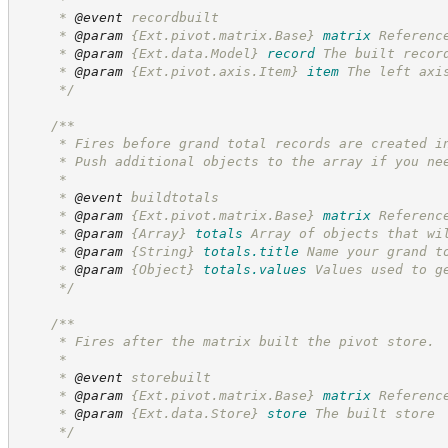
     * 
@event
 recordbuilt
     * 
@param
{Ext.pivot.matrix.Base}
matrix
Referenc
     * 
@param
{Ext.data.Model}
record
The built recor
     * 
@param
{Ext.pivot.axis.Item}
item
The left axi
*/
/**
     * Fires before grand total records are created i
     * Push additional objects to the array if you ne
     *
     * 
@event
 buildtotals
     * 
@param
{Ext.pivot.matrix.Base}
matrix
Referenc
     * 
@param
{Array}
totals
Array of objects that wi
     * 
@param
{String}
totals.title
Name your grand t
     * 
@param
{Object}
totals.values
Values used to g
*/
/**
     * Fires after the matrix built the pivot store.
     *
     * 
@event
 storebuilt
     * 
@param
{Ext.pivot.matrix.Base}
matrix
Referenc
     * 
@param
{Ext.data.Store}
store
The built store
*/