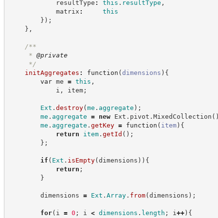
            resultType
:
this
.
resultType
,
            matrix
:
this
}
)
;
}
,
/**
     * 
@private
*/
initAggregates
:
function
(
dimensions
)
{
var
 me 
=
this
,
            i
,
 item
;
Ext
.
destroy
(
me
.
aggregate
)
;
me
.
aggregate
=
new
Ext
.
pivot
.
MixedCollection
(
me
.
aggregate
.
getKey
=
function
(
item
)
{
return
item
.
getId
(
)
;
}
;
if
(
Ext
.
isEmpty
(
dimensions
)
)
{
return
;
}
        dimensions 
=
Ext
.
Array
.
from
(
dimensions
)
;
for
(
i 
=
0
;
 i 
<
dimensions
.
length
;
 i
++
)
{