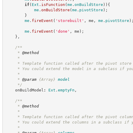
if
(
Ext
.
isFunction
(
me
.
onBuildStore
)
)
{
me
.
onBuildStore
(
me
.
pivotStore
)
;
}
me
.
fireEvent
(
'
storebuilt
'
,
 me
,
me
.
pivotStore
)
me
.
fireEvent
(
'
done
'
,
 me
)
;
}
,
/**
     * 
@method
     *
     * Template function called after the pivot store
     * You could extend the model in a subclass if yo
     *
     * 
@param
{Array}
model
*/
    onBuildModel
:
Ext
.
emptyFn
,
/**
     * 
@method
     *
     * Template function called after the pivot colum
     * You could extend the columns in a subclass if 
     *
     * 
@param
{Array}
columns