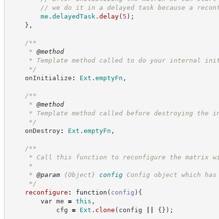
//
 we do it in a delayed task because a recon
me
.
delayedTask
.
delay
(
5
)
;
}
,
/**
     * 
@method
     * Template method called to do your internal ini
*/
    onInitialize
:
Ext
.
emptyFn
,
/**
     * 
@method
     * Template method called before destroying the i
*/
    onDestroy
:
Ext
.
emptyFn
,
/**
     * Call this function to reconfigure the matrix w
     *
     * 
@param
{Object}
config
Config object which has
*/
reconfigure
:
function
(
config
)
{
var
 me 
=
this
,
            cfg 
=
Ext
.
clone
(
config 
||
{
}
)
;