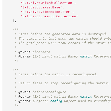
'
Ext.pivot.MixedCollection
'
,
'
Ext.pivot.axis.Base
'
,
'
Ext.pivot.dimension.Item
'
,
'
Ext.pivot.result.Collection
'
]
,
/**
     * Fires before the generated data is destroyed.
     * The components that uses the matrix should unb
     * The grid panel will trow errors if the store i
     *
     * 
@event
 cleardata
     * 
@param
{Ext.pivot.matrix.Base}
matrix
Referenc
*/
/**
     * Fires before the matrix is reconfigured.
     *
     * Return false to stop reconfiguring the matrix.
     *
     * 
@event
 beforereconfigure
     * 
@param
{Ext.pivot.matrix.Base}
matrix
Referenc
     * 
@param
{Object}
config
Object used to reconfig
*/