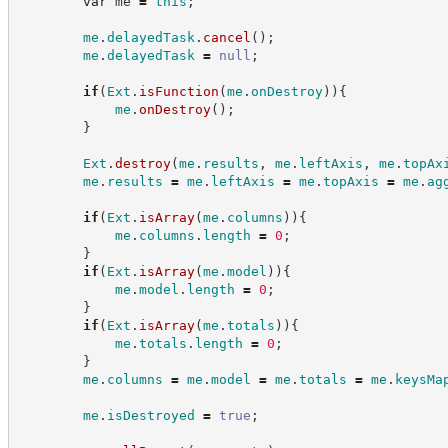
var
 me 
=
this
;
me
.
delayedTask
.
cancel
(
)
;
me
.
delayedTask
=
null
;
if
(
Ext
.
isFunction
(
me
.
onDestroy
)
)
{
me
.
onDestroy
(
)
;
}
Ext
.
destroy
(
me
.
results
,
me
.
leftAxis
,
me
.
topAx
me
.
results
=
me
.
leftAxis
=
me
.
topAxis
=
me
.
ag
if
(
Ext
.
isArray
(
me
.
columns
)
)
{
me
.
columns
.
length
=
0
;
}
if
(
Ext
.
isArray
(
me
.
model
)
)
{
me
.
model
.
length
=
0
;
}
if
(
Ext
.
isArray
(
me
.
totals
)
)
{
me
.
totals
.
length
=
0
;
}
me
.
columns
=
me
.
model
=
me
.
totals
=
me
.
keysMa
me
.
isDestroyed
=
true
;