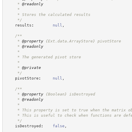
     * 
@readonly
     *
     * Stores the calculated results
*/
    results
:
null
,
/**
     * 
@property
{Ext.data.ArrayStore}
pivotStore
     * 
@readonly
     *
     * The generated pivot store
     *
     * 
@private
*/
    pivotStore
:
null
,
/**
     * 
@property
{Boolean}
isDestroyed
     * 
@readonly
     *
     * This property is set to true when the matrix o
     * This is useful to check when functions are def
*/
    isDestroyed
:
false
,