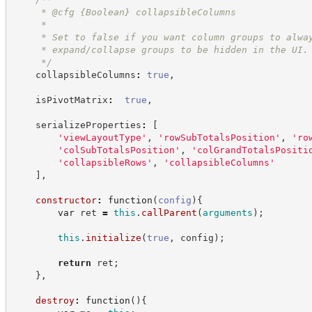
     * @cfg 
{Boolean}
collapsibleColumns
     *
     * Set to false if you want column groups to alwa
     * expand/collapse groups to be hidden in the UI.
*/
    collapsibleColumns
:
true
,
    isPivotMatrix
:
true
,
    serializeProperties
:
[
'
viewLayoutType
'
,
'
rowSubTotalsPosition
'
,
'
ro
'
colSubTotalsPosition
'
,
'
colGrandTotalsPositi
'
collapsibleRows
'
,
'
collapsibleColumns
'
]
,
constructor
:
function
(
config
)
{
var
 ret 
=
this
.
callParent
(
arguments
)
;
this
.
initialize
(
true
,
 config
)
;
return
 ret
;
}
,
destroy
:
function
(
)
{