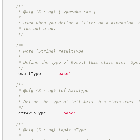
/**
     * @cfg 
{String}
[type=abstract]
     *
     * Used when you define a filter on a dimension t
     * instantiated.
*/
/**
     * @cfg 
{String}
resultType
     *
     * Define the type of Result this class uses. Spe
*/
    resultType
:
'
base
'
,
/**
     * @cfg 
{String}
leftAxisType
     *
     * Define the type of left Axis this class uses. 
*/
    leftAxisType
:
'
base
'
,
/**
     * @cfg 
{String}
topAxisType
     *