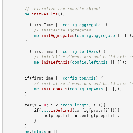
//
 initialize the results object
me
.
initResults
(
)
;
if
(
firstTime 
||
config
.
aggregate
)
{
//
 initialize aggregates
me
.
initAggregates
(
config
.
aggregate
||
[
]
)
}
if
(
firstTime 
||
config
.
leftAxis
)
{
//
 initialize dimensions and build axis t
me
.
initLeftAxis
(
config
.
leftAxis
||
[
]
)
;
}
if
(
firstTime 
||
config
.
topAxis
)
{
//
 initialize dimensions and build axis t
me
.
initTopAxis
(
config
.
topAxis
||
[
]
)
;
}
for
(
i 
=
0
;
 i 
<
props
.
length
;
 i
++
)
{
if
(
Ext
.
isDefined
(
config
[
props
[
i
]
]
)
)
{
                me
[
props
[
i
]
]
=
 config
[
props
[
i
]
]
;
}
}
me
.
totals
=
[
]
;