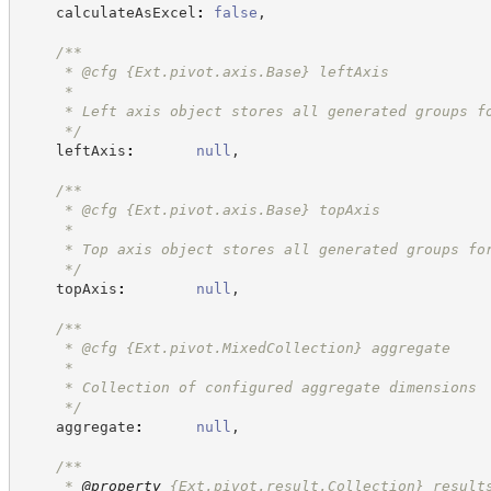
    calculateAsExcel
:
false
,
/**
     * @cfg 
{Ext.pivot.axis.Base}
leftAxis
     *
     * Left axis object stores all generated groups f
*/
    leftAxis
:
null
,
/**
     * @cfg 
{Ext.pivot.axis.Base}
topAxis
     *
     * Top axis object stores all generated groups fo
*/
    topAxis
:
null
,
/**
     * @cfg 
{Ext.pivot.MixedCollection}
aggregate
     *
     * Collection of configured aggregate dimensions
*/
    aggregate
:
null
,
/**
     * 
@property
{Ext.pivot.result.Collection}
result