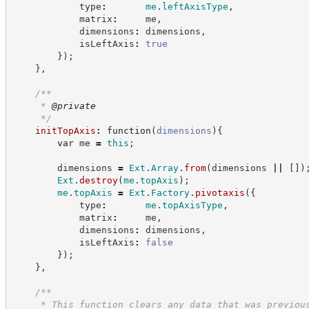
            type
:
me
.
leftAxisType
,
            matrix
:
     me
,
            dimensions
:
 dimensions
,
            isLeftAxis
:
true
}
)
;
}
,
/**
     * 
@private
*/
initTopAxis
:
function
(
dimensions
)
{
var
 me 
=
this
;
        dimensions 
=
Ext
.
Array
.
from
(
dimensions 
||
[
]
)
Ext
.
destroy
(
me
.
topAxis
)
;
me
.
topAxis
=
Ext
.
Factory
.
pivotaxis
(
{
            type
:
me
.
topAxisType
,
            matrix
:
     me
,
            dimensions
:
 dimensions
,
            isLeftAxis
:
false
}
)
;
}
,
/**
     * This function clears any data that was previou