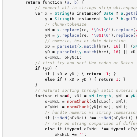
return
function
(
a
,
b
)
{
//
 convert all to strings strip whitespac
var
 x 
=
String
(
a 
instanceof
Date
?
a
.
getT
                y 
=
String
(
b 
instanceof
Date
?
b
.
getT
//
 chunk/tokenize
                xN 
=
x
.
replace
(
re
,
'
\0
$1
\0
'
)
.
replace
(
                yN 
=
y
.
replace
(
re
,
'
\0
$1
\0
'
)
.
replace
(
//
 numeric, hex or date detection
                xD 
=
parseInt
(
x
.
match
(
hre
)
,
16
)
||
(
x
                yD 
=
parseInt
(
y
.
match
(
hre
)
,
16
)
||
 xD
                oFxNcL
,
 oFyNcL
;
//
 first try and sort Hex codes or Dates
if
(
yD
)
{
if
(
 xD 
<
 yD 
)
{
return
-
1
;
}
else
if
(
 xD 
>
 yD 
)
{
return
1
;
}
}
//
 natural sorting through split numeric 
for
(
var
 cLoc
=
0
,
 xNl 
=
xN
.
length
,
 yNl 
=
yN
                oFxNcL 
=
normChunk
(
xN
[
cLoc
]
,
 xNl
)
;
                oFyNcL 
=
normChunk
(
yN
[
cLoc
]
,
 yNl
)
;
//
 handle numeric vs string compariso
if
(
isNaN
(
oFxNcL
)
!==
isNaN
(
oFyNcL
)
)
//
 rely on string comparison if diffe
else
if
(
typeof
 oFxNcL 
!==
typeof
 oFy
                    oFxNcL 
+=
'
'
;