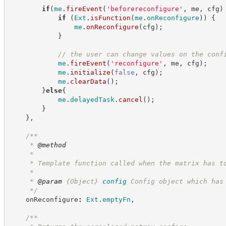
if
(
me
.
fireEvent
(
'
beforereconfigure
'
,
 me
,
 cfg
)
if
(
Ext
.
isFunction
(
me
.
onReconfigure
)
)
{
me
.
onReconfigure
(
cfg
)
;
}
//
 the user can change values on the conf
me
.
fireEvent
(
'
reconfigure
'
,
 me
,
 cfg
)
;
me
.
initialize
(
false
,
 cfg
)
;
me
.
clearData
(
)
;
}
else
{
me
.
delayedTask
.
cancel
(
)
;
}
}
,
/**
     * 
@method
     *
     * Template function called when the matrix has t
     *
     * 
@param
{Object}
config
Config object which has
*/
    onReconfigure
:
Ext
.
emptyFn
,
/**