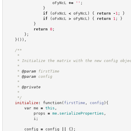
                    oFyNcL 
+=
'
'
;
}
if
(
oFxNcL 
<
 oFyNcL
)
{
return
-
1
;
}
if
(
oFxNcL 
>
 oFyNcL
)
{
return
1
;
}
}
return
0
;
}
;
}
(
)
)
,
/**
     *
     * Initialize the matrix with the new config obje
     *
     * 
@param
 firstTime
     * 
@param
 config
     *
     * 
@private
     *
*/
initialize
:
function
(
firstTime
,
config
)
{
var
 me 
=
this
,
            props 
=
me
.
serializeProperties
,
            i
;
        config 
=
 config 
||
{
}
;