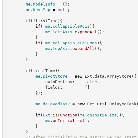
me
.
modelInfo
=
{
}
;
me
.
keysMap
=
null
;
if
(
!
firstTime
)
{
if
(
!
me
.
collapsibleRows
)
{
me
.
leftAxis
.
expandAll
(
)
;
}
if
(
!
me
.
collapsibleColumns
)
{
me
.
topAxis
.
expandAll
(
)
;
}
}
if
(
firstTime
)
{
me
.
pivotStore
=
new
Ext
.
data
.
ArrayStore
(
{
                autoDestroy
:
false
,
                fields
:
[
]
}
)
;
me
.
delayedTask
=
new
Ext
.
util
.
DelayedTask
if
(
Ext
.
isFunction
(
me
.
onInitialize
)
)
{
me
.
onInitialize
(
)
;
}
}
//
 after initializing the matrix we can start