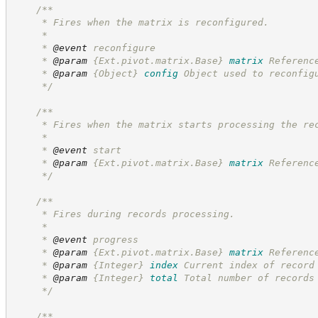
/**
     * Fires when the matrix is reconfigured.
     *
     * 
@event
 reconfigure
     * 
@param
{Ext.pivot.matrix.Base}
matrix
Referenc
     * 
@param
{Object}
config
Object used to reconfig
*/
/**
     * Fires when the matrix starts processing the re
     *
     * 
@event
 start
     * 
@param
{Ext.pivot.matrix.Base}
matrix
Referenc
*/
/**
     * Fires during records processing.
     *
     * 
@event
 progress
     * 
@param
{Ext.pivot.matrix.Base}
matrix
Referenc
     * 
@param
{Integer}
index
Current index of record
     * 
@param
{Integer}
total
Total number of records
*/
/**