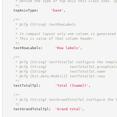
     * Define the type of top Axis this class uses. S
*/
    topAxisType
:
'
base
'
,
/**
     * @cfg 
{String}
textRowLabels
     *
     * In compact layout only one column is generated
     * This is value of that column header.
*/
    textRowLabels
:
'
Row labels
'
,
/**
     * @cfg 
{String}
textTotalTpl Configure the templ
     * @cfg 
{String}
textTotalTpl.groupFiel
     * @cfg 
{String}
textTotalTpl.name     
     * @cfg 
{Ext.data.Model[]}
textTotalTpl.rows     
*/
    textTotalTpl
:
'
Total ({name})
'
,
/**
     * @cfg 
{String}
textGrandTotalTpl Configure the 
*/
    textGrandTotalTpl
:
'
Grand total
'
,