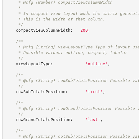
     * @cfg 
{Number}
compactViewColumnWidth
     *
     * In compact view layout mode the matrix generat
     * This is the width of that column.
*/
    compactViewColumnWidth
:
200
,
/**
     * @cfg 
{String}
viewLayoutType Type of layout us
     * Possible values: outline, compact, tabular
*/
    viewLayoutType
:
'
outline
'
,
/**
     * @cfg 
{String}
rowSubTotalsPosition Possible va
*/
    rowSubTotalsPosition
:
'
first
'
,
/**
     * @cfg 
{String}
rowGrandTotalsPosition Possible 
*/
    rowGrandTotalsPosition
:
'
last
'
,
/**
     * @cfg 
{String}
colSubTotalsPosition Possible va