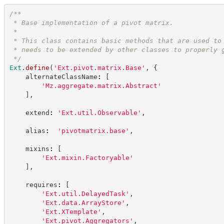
/**
 * Base implementation of a pivot matrix.
 *
 * This class contains basic methods that are used to
 * needs to be extended by other classes to properly 
*/
Ext
.
define
(
'
Ext.pivot.matrix.Base
'
,
{
    alternateClassName
:
[
'
Mz.aggregate.matrix.Abstract
'
]
,
    extend
:
'
Ext.util.Observable
'
,
    alias
:
'
pivotmatrix.base
'
,
    mixins
:
[
'
Ext.mixin.Factoryable
'
]
,
    requires
:
[
'
Ext.util.DelayedTask
'
,
'
Ext.data.ArrayStore
'
,
'
Ext.XTemplate
'
,
'
Ext.pivot.Aggregators
'
,