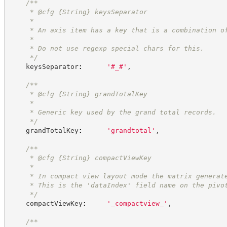
/**
     * @cfg 
{String}
keysSeparator
     *
     * An axis item has a key that is a combination o
     *
     * Do not use regexp special chars for this.
*/
    keysSeparator
:
'
#_#
'
,
/**
     * @cfg 
{String}
grandTotalKey
     *
     * Generic key used by the grand total records.
*/
    grandTotalKey
:
'
grandtotal
'
,
/**
     * @cfg 
{String}
compactViewKey
     *
     * In compact view layout mode the matrix generat
     * This is the 'dataIndex' field name on the pivo
*/
    compactViewKey
:
'
_compactview_
'
,
/**