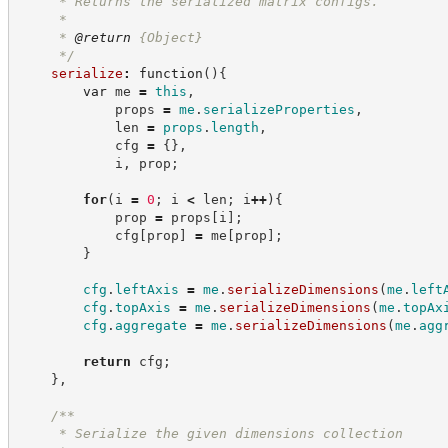
     * Returns the serialized matrix configs.
     *
     * 
@return
{Object}
*/
serialize
:
function
(
)
{
var
 me 
=
this
,
            props 
=
me
.
serializeProperties
,
            len 
=
props
.
length
,
            cfg 
=
{
}
,
            i
,
 prop
;
for
(
i 
=
0
;
 i 
<
 len
;
 i
++
)
{
            prop 
=
 props
[
i
]
;
            cfg
[
prop
]
=
 me
[
prop
]
;
}
cfg
.
leftAxis
=
me
.
serializeDimensions
(
me
.
left
cfg
.
topAxis
=
me
.
serializeDimensions
(
me
.
topAx
cfg
.
aggregate
=
me
.
serializeDimensions
(
me
.
agg
return
 cfg
;
}
,
/**
     * Serialize the given dimensions collection