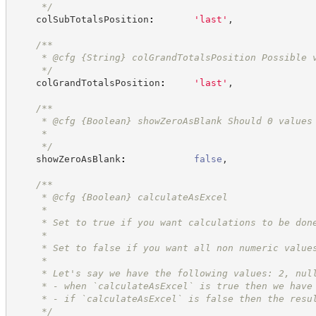
*/
    colSubTotalsPosition
:
'
last
'
,
/**
     * @cfg 
{String}
colGrandTotalsPosition Possible 
*/
    colGrandTotalsPosition
:
'
last
'
,
/**
     * @cfg 
{Boolean}
showZeroAsBlank Should 0 values
     *
*/
    showZeroAsBlank
:
false
,
/**
     * @cfg 
{Boolean}
calculateAsExcel
     *
     * Set to true if you want calculations to be don
     *
     * Set to false if you want all non numeric value
     *
     * Let's say we have the following values: 2, nul
     * - when `calculateAsExcel` is true then we have
     * - if `calculateAsExcel` is false then the resu
*/