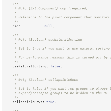
/**
     * @cfg 
{Ext.Component}
cmp (required)
     *
     * Reference to the pivot component that monitors
*/
    cmp
:
null
,
/**
     * @cfg 
{Boolean}
useNaturalSorting
     *
     * Set to true if you want to use natural sorting
     *
     * For performance reasons this is turned off by 
*/
    useNaturalSorting
:
false
,
/**
     * @cfg 
{Boolean}
collapsibleRows
     *
     * Set to false if you want row groups to always 
     * expand/collapse groups to be hidden in the UI.
*/
    collapsibleRows
:
true
,
/**