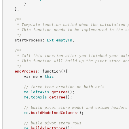
}
}
,
/**
     * Template function called when the calculation 
     * This function needs to be implemented in the s
*/
    startProcess
:
Ext
.
emptyFn
,
/**
     * Call this function after you finished your mat
     * This function will build up the pivot store an
*/
endProcess
:
function
(
)
{
var
 me 
=
this
;
//
 force tree creation on both axis
me
.
leftAxis
.
getTree
(
)
;
me
.
topAxis
.
getTree
(
)
;
//
 build pivot store model and column headers
me
.
buildModelAndColumns
(
)
;
//
 build pivot store rows
me
.
buildPivotStore
(
)
;