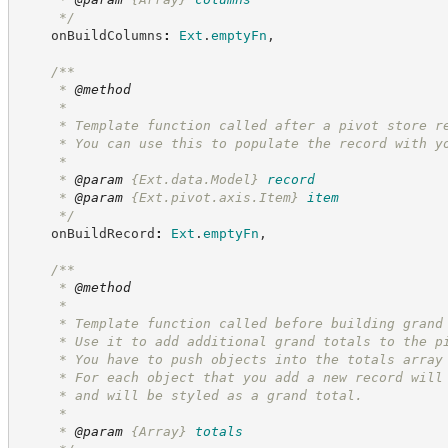
*/
    onBuildColumns
:
Ext
.
emptyFn
,
/**
     * 
@method
     *
     * Template function called after a pivot store r
     * You can use this to populate the record with y
     *
     * 
@param
{Ext.data.Model}
record
     * 
@param
{Ext.pivot.axis.Item}
item
*/
    onBuildRecord
:
Ext
.
emptyFn
,
/**
     * 
@method
     *
     * Template function called before building grand
     * Use it to add additional grand totals to the p
     * You have to push objects into the totals array
     * For each object that you add a new record will
     * and will be styled as a grand total.
     *
     * 
@param
{Array}
totals