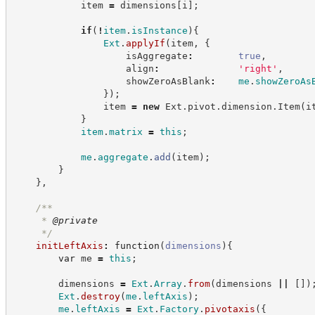
            item 
=
 dimensions
[
i
]
;
if
(
!
item
.
isInstance
)
{
Ext
.
applyIf
(
item
,
{
                    isAggregate
:
true
,
                    align
:
'
right
'
,
                    showZeroAsBlank
:
me
.
showZeroAs
}
)
;
                item 
=
new
Ext
.
pivot
.
dimension
.
Item
(
i
}
item
.
matrix
=
this
;
me
.
aggregate
.
add
(
item
)
;
}
}
,
/**
     * 
@private
*/
initLeftAxis
:
function
(
dimensions
)
{
var
 me 
=
this
;
        dimensions 
=
Ext
.
Array
.
from
(
dimensions 
||
[
]
)
Ext
.
destroy
(
me
.
leftAxis
)
;
me
.
leftAxis
=
Ext
.
Factory
.
pivotaxis
(
{