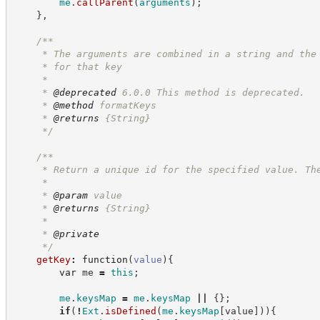
me
.
callParent
(
arguments
)
;
}
,
/**
     * The arguments are combined in a string and the
     * for that key
     *
     * 
@deprecated
 6.0.0 This method is deprecated.
     * 
@method
 formatKeys
     * 
@returns
{String}
*/
/**
     * Return a unique id for the specified value. Th
     *
     * 
@param
 value
     * 
@returns
{String}
     *
     * 
@private
*/
getKey
:
function
(
value
)
{
var
 me 
=
this
;
me
.
keysMap
=
me
.
keysMap
||
{
}
;
if
(
!
Ext
.
isDefined
(
me
.
keysMap
[
value
]
)
)
{