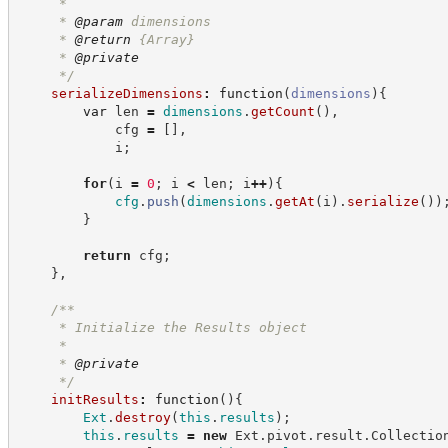
     *
     * 
@param
 dimensions
     * 
@return
{Array}
     * 
@private
*/
serializeDimensions
:
function
(
dimensions
)
{
var
 len 
=
dimensions
.
getCount
(
)
,
            cfg 
=
[
]
,
            i
;
for
(
i 
=
0
;
 i 
<
 len
;
 i
++
)
{
cfg
.
push
(
dimensions
.
getAt
(
i
)
.
serialize
(
)
)
}
return
 cfg
;
}
,
/**
     * Initialize the Results object
     *
     * 
@private
*/
initResults
:
function
(
)
{
Ext
.
destroy
(
this
.
results
)
;
this
.
results
=
new
Ext
.
pivot
.
result
.
Collectio