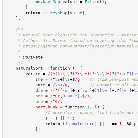
me
.
keysMap
[
value
]
=
Ext
.
id
(
)
;
}
return
me
.
keysMap
[
value
]
;
}
,
/**
     * Natural Sort algorithm for Javascript - Versio
     * Author: Jim Palmer (based on chunking idea fro
     * 
https://github.com/overset/javascript-natural-
     *
     * 
@private
*/
    naturalSort
:
(
function
(
)
{
var
 re 
=
/
(
^
(
[
+
\-
]
?
(?:
\d
*
)
(?:
\.
\d
*
)
?
(?:
[
eE
]
[
+
            sre 
=
/
^
\s
+
|
\s
+
$
/
g
,
//
 trim pre-post wh
            snre 
=
/
\s
+
/
g
,
//
 normalize all wh
            dre 
=
/
(
^
(
[
\w
]
+
,
?
[
\w
]
+
)
?
[
\w
]
+
,
?
[
\w
]
+
\
            hre 
=
/
^
0x
[
0-9
a-f
]
+
$
/
i
,
            ore 
=
/
^
0
/
,
normChunk
=
function
(
s
,
l
)
{
//
 normalize spaces; find floats not 
                s 
=
 s 
||
'
'
;
return
(
!
s
.
match
(
ore
)
||
 l 
==
1
)
&&
p
}
;