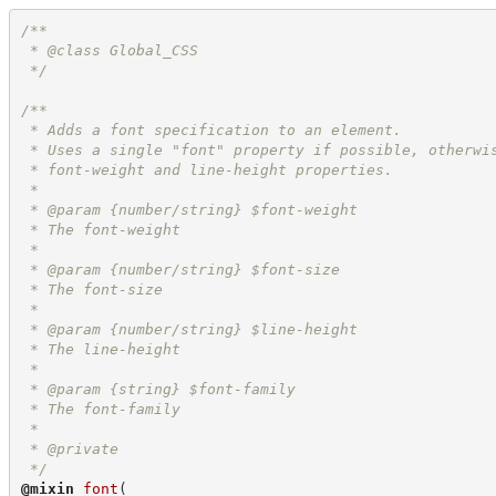
/*
*
 * @class Global_CSS
*/
/*
*
 * Adds a font specification to an element.
 * Uses a single "font" property if possible, otherwi
 * font-weight and line-height properties.
 *
 * @param {number/string} $font-weight
 * The font-weight
 *
 * @param {number/string} $font-size
 * The font-size
 *
 * @param {number/string} $line-height
 * The line-height
 *
 * @param {string} $font-family
 * The font-family
 *
 * @private
*/
@
mixin
font
(