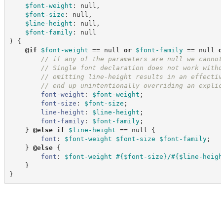
$font-weight
:
 null,
$font-size
:
 null,
$line-height
:
 null,
$font-family
:
 null
)
{
@
if
$font-weight
== null
 or 
$font-family
== null
 
        //
 if any of the parameters are null we canno
        //
 Single font declaration does not work with
        //
 omitting line-height results in an effecti
        //
 end up unintentionally overriding an expli
font-weight
:
$font-weight
;
font-size
:
$font-size
;
line-height
:
$line-height
;
font-family
:
$font-family
;
}
@
else if
$line-height
== null
{
font
:
$font-weight
$font-size
$font-family
;
}
@
else 
{
font
:
$font-weight
#{
$font-size
}/
#{
$line-heig
}
}