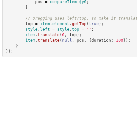
            pos 
=
compareItem
.
$y0
;
}
//
 Dragging uses left/top, so make it transla
        top 
=
item
.
element
.
getTop
(
true
)
;
style
.
left
=
style
.
top
=
'
'
;
item
.
translate
(
0
,
 top
)
;
item
.
translate
(
null
,
 pos
,
{
duration
:
100
}
)
;
}
}
)
;