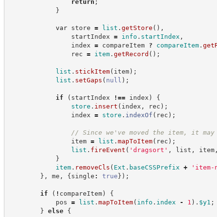
return
;
}
var
 store 
=
list
.
getStore
(
)
,
                startIndex 
=
info
.
startIndex
,
                index 
=
 compareItem 
?
compareItem
.
get
                rec 
=
item
.
getRecord
(
)
;
list
.
stickItem
(
item
)
;
list
.
setGaps
(
null
)
;
if
(
startIndex 
!==
 index
)
{
store
.
insert
(
index
,
 rec
)
;
                index 
=
store
.
indexOf
(
rec
)
;
//
 Since we've moved the item, it may
                item 
=
list
.
mapToItem
(
rec
)
;
list
.
fireEvent
(
'
dragsort
'
,
 list
,
 item
}
item
.
removeCls
(
Ext
.
baseCSSPrefix
+
'
item-
}
,
 me
,
{
single
:
true
}
)
;
if
(
!
compareItem
)
{
            pos 
=
list
.
mapToItem
(
info
.
index
-
1
)
.
$y1
;
}
else
{