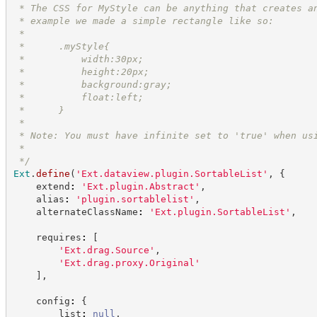
 * The CSS for MyStyle can be anything that creates a
 * example we made a simple rectangle like so:
 *
 *      .myStyle{
 *          width:30px;
 *          height:20px;
 *          background:gray;
 *          float:left;
 *      }
 *
 * Note: You must have infinite set to 'true' when us
 *
*/
Ext
.
define
(
'
Ext.dataview.plugin.SortableList
'
,
{
    extend
:
'
Ext.plugin.Abstract
'
,
    alias
:
'
plugin.sortablelist
'
,
    alternateClassName
:
'
Ext.plugin.SortableList
'
,
    requires
:
[
'
Ext.drag.Source
'
,
'
Ext.drag.proxy.Original
'
]
,
    config
:
{
        list
:
null
,