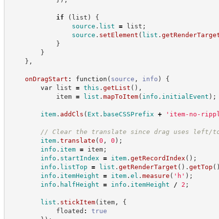
if
(
list
)
{
source
.
list
=
 list
;
source
.
setElement
(
list
.
getRenderTarge
}
}
}
,
onDragStart
:
function
(
source
,
info
)
{
var
 list 
=
this
.
getList
(
)
,
            item 
=
list
.
mapToItem
(
info
.
initialEvent
)
;
item
.
addCls
(
Ext
.
baseCSSPrefix
+
'
item-no-ripp
//
 Clear the translate since drag uses left/t
item
.
translate
(
0
,
0
)
;
info
.
item
=
 item
;
info
.
startIndex
=
item
.
getRecordIndex
(
)
;
info
.
listTop
=
list
.
getRenderTarget
(
)
.
getTop
(
info
.
itemHeight
=
item
.
el
.
measure
(
'
h
'
)
;
info
.
halfHeight
=
info
.
itemHeight
/
2
;
list
.
stickItem
(
item
,
{
            floated
:
true