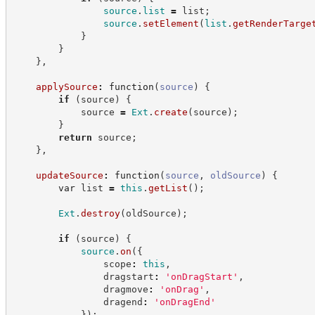
source
.
list
=
 list
;
source
.
setElement
(
list
.
getRenderTarge
}
}
}
,
applySource
:
function
(
source
)
{
if
(
source
)
{
            source 
=
Ext
.
create
(
source
)
;
}
return
 source
;
}
,
updateSource
:
function
(
source
,
oldSource
)
{
var
 list 
=
this
.
getList
(
)
;
Ext
.
destroy
(
oldSource
)
;
if
(
source
)
{
source
.
on
(
{
                scope
:
this
,
                dragstart
:
'
onDragStart
'
,
                dragmove
:
'
onDrag
'
,
                dragend
:
'
onDragEnd
'
}
)
;