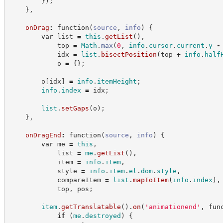
}
)
;
}
,
onDrag
:
function
(
source
,
info
)
{
var
 list 
=
this
.
getList
(
)
,
            top 
=
Math
.
max
(
0
,
info
.
cursor
.
current
.
y
-
            idx 
=
list
.
bisectPosition
(
top 
+
info
.
half
            o 
=
{
}
;
        o
[
idx
]
=
info
.
itemHeight
;
info
.
index
=
 idx
;
list
.
setGaps
(
o
)
;
}
,
onDragEnd
:
function
(
source
,
info
)
{
var
 me 
=
this
,
            list 
=
me
.
getList
(
)
,
            item 
=
info
.
item
,
            style 
=
info
.
item
.
el
.
dom
.
style
,
            compareItem 
=
list
.
mapToItem
(
info
.
index
)
,
            top
,
 pos
;
item
.
getTranslatable
(
)
.
on
(
'
animationend
'
,
fun
if
(
me
.
destroyed
)
{