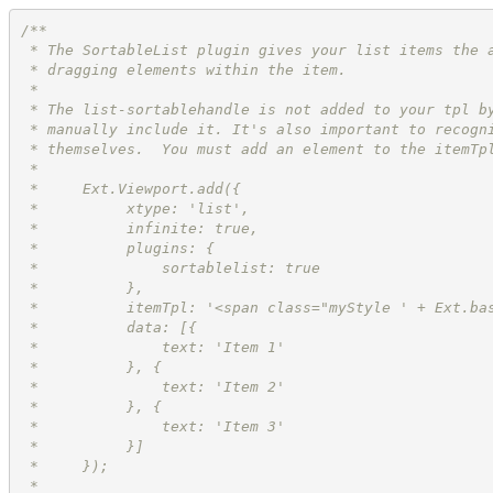
/**
 * The SortableList plugin gives your list items the 
 * dragging elements within the item.
 *
 * The list-sortablehandle is not added to your tpl b
 * manually include it. It's also important to recogn
 * themselves.  You must add an element to the itemTp
 *
 *     Ext.Viewport.add({
 *          xtype: 'list',
 *          infinite: true,
 *          plugins: {
 *              sortablelist: true
 *          },
 *          itemTpl: '<span class="myStyle ' + Ext.ba
 *          data: [{
 *              text: 'Item 1'
 *          }, {
 *              text: 'Item 2'
 *          }, {
 *              text: 'Item 3'
 *          }]
 *     });
 *