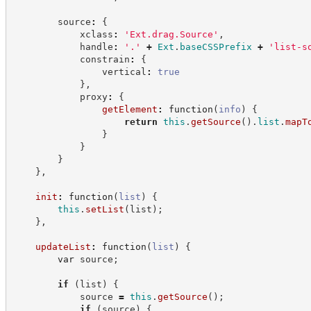
        source
:
{
            xclass
:
'
Ext.drag.Source
'
,
            handle
:
'
.
'
+
Ext
.
baseCSSPrefix
+
'
list-s
            constrain
:
{
                vertical
:
true
}
,
            proxy
:
{
getElement
:
function
(
info
)
{
return
this
.
getSource
(
)
.
list
.
mapT
}
}
}
}
,
init
:
function
(
list
)
{
this
.
setList
(
list
)
;
}
,
updateList
:
function
(
list
)
{
var
 source
;
if
(
list
)
{
            source 
=
this
.
getSource
(
)
;
if
(
source
)
{