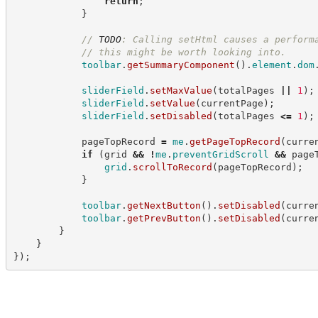
return
;
}
//
TODO
: Calling setHtml causes a perform
//
 this might be worth looking into.
toolbar
.
getSummaryComponent
(
)
.
element
.
dom
sliderField
.
setMaxValue
(
totalPages 
||
1
)
;
sliderField
.
setValue
(
currentPage
)
;
sliderField
.
setDisabled
(
totalPages 
<=
1
)
;
            pageTopRecord 
=
me
.
getPageTopRecord
(
curre
if
(
grid 
&&
!
me
.
preventGridScroll
&&
 page
grid
.
scrollToRecord
(
pageTopRecord
)
;
}
toolbar
.
getNextButton
(
)
.
setDisabled
(
curre
toolbar
.
getPrevButton
(
)
.
setDisabled
(
curre
}
}
}
)
;