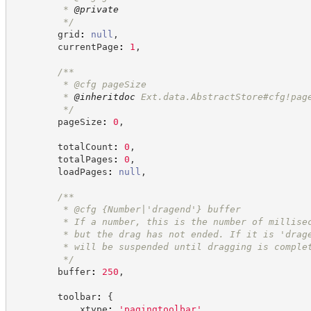
         * 
@private
*/
        grid
:
null
,
        currentPage
:
1
,
/**
         * @cfg pageSize
         * 
@inheritdoc
 Ext.data.AbstractStore#cfg!pag
*/
        pageSize
:
0
,
        totalCount
:
0
,
        totalPages
:
0
,
        loadPages
:
null
,
/**
         * @cfg {Number|'dragend'} buffer
         * If a number, this is the number of millise
         * but the drag has not ended. If it is 'drag
         * will be suspended until dragging is comple
*/
        buffer
:
250
,
        toolbar
:
{
            xtype
:
'
pagingtoolbar
'
,