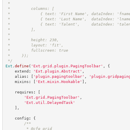
 *
 *         columns: [
 *             { text: 'First Name', dataIndex: 'fnam
 *             { text: 'Last Name',  dataIndex: 'lnam
 *             { text: 'Talent',     dataIndex: 'tale
 *         ],
 *
 *         height: 230,
 *         layout: 'fit',
 *         fullscreen: true
 *     });
*/
Ext
.
define
(
'
Ext.grid.plugin.PagingToolbar
'
,
{
    extend
:
'
Ext.plugin.Abstract
'
,
    alias
:
[
'
plugin.pagingtoolbar
'
,
'
plugin.gridpagin
    mixins
:
[
'
Ext.mixin.Hookable
'
]
,
    requires
:
[
'
Ext.grid.PagingToolbar
'
,
'
Ext.util.DelayedTask
'
]
,
    config
:
{
/**
         * @cfg grid