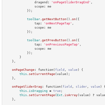
                dragend
:
'
onPageSliderDragEnd
'
,
                scope
:
 me
}
)
;
toolbar
.
getNextButton
(
)
.
on
(
{
                tap
:
'
onNextPageTap
'
,
                scope
:
 me
}
)
;
toolbar
.
getPrevButton
(
)
.
on
(
{
                tap
:
'
onPreviousPageTap
'
,
                scope
:
 me
}
)
;
}
}
,
onPageChange
:
function
(
field
,
value
)
{
this
.
setCurrentPage
(
value
)
;
}
,
onPageSliderDrag
:
function
(
field
,
slider
,
value
)
this
.
isDragging
=
true
;
this
.
setCurrentPage
(
Ext
.
isArray
(
value
)
?
 valu
}
,