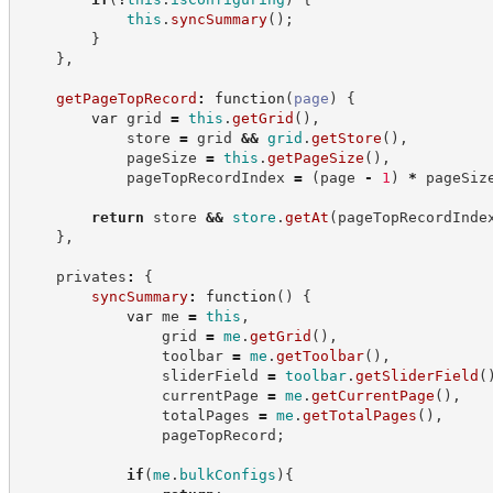
this
.
syncSummary
(
)
;
}
}
,
getPageTopRecord
:
function
(
page
)
{
var
 grid 
=
this
.
getGrid
(
)
,
            store 
=
 grid 
&&
grid
.
getStore
(
)
,
            pageSize 
=
this
.
getPageSize
(
)
,
            pageTopRecordIndex 
=
(
page 
-
1
)
*
 pageSiz
return
 store 
&&
store
.
getAt
(
pageTopRecordInde
}
,
    privates
:
{
syncSummary
:
function
(
)
{
var
 me 
=
this
,
                grid 
=
me
.
getGrid
(
)
,
                toolbar 
=
me
.
getToolbar
(
)
,
                sliderField 
=
toolbar
.
getSliderField
(
                currentPage 
=
me
.
getCurrentPage
(
)
,
                totalPages 
=
me
.
getTotalPages
(
)
,
                pageTopRecord
;
if
(
me
.
bulkConfigs
)
{