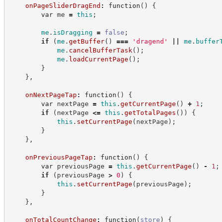
onPageSliderDragEnd
:
function
(
)
{
var
 me 
=
this
;
me
.
isDragging
=
false
;
if
(
me
.
getBuffer
(
)
===
'
dragend
'
||
me
.
buffer
me
.
cancelBufferTask
(
)
;
me
.
loadCurrentPage
(
)
;
}
}
,
onNextPageTap
:
function
(
)
{
var
 nextPage 
=
this
.
getCurrentPage
(
)
+
1
;
if
(
nextPage 
<=
this
.
getTotalPages
(
)
)
{
this
.
setCurrentPage
(
nextPage
)
;
}
}
,
onPreviousPageTap
:
function
(
)
{
var
 previousPage 
=
this
.
getCurrentPage
(
)
-
1
;
if
(
previousPage 
>
0
)
{
this
.
setCurrentPage
(
previousPage
)
;
}
}
,
onTotalCountChange
:
function
(
store
)
{