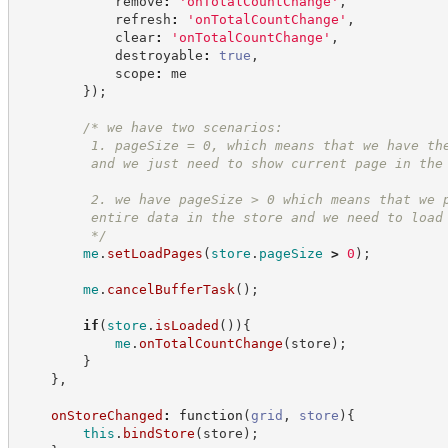
            remove
:
'
onTotalCountChange
'
,
            refresh
:
'
onTotalCountChange
'
,
            clear
:
'
onTotalCountChange
'
,
            destroyable
:
true
,
            scope
:
 me
}
)
;
/*
 we have two scenarios:
         1. pageSize = 0, which means that we have th
         and we just need to show current page in the
         2. we have pageSize > 0 which means that we 
         entire data in the store and we need to load
*/
me
.
setLoadPages
(
store
.
pageSize
>
0
)
;
me
.
cancelBufferTask
(
)
;
if
(
store
.
isLoaded
(
)
)
{
me
.
onTotalCountChange
(
store
)
;
}
}
,
onStoreChanged
:
function
(
grid
,
store
)
{
this
.
bindStore
(
store
)
;