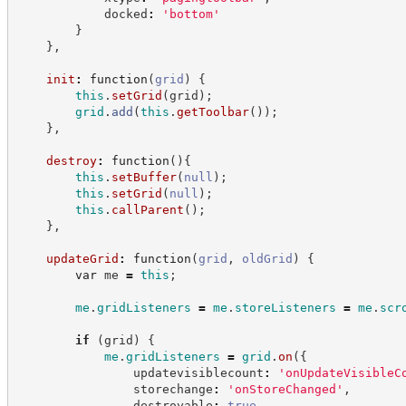
            docked
:
'
bottom
'
}
}
,
init
:
function
(
grid
)
{
this
.
setGrid
(
grid
)
;
grid
.
add
(
this
.
getToolbar
(
)
)
;
}
,
destroy
:
function
(
)
{
this
.
setBuffer
(
null
)
;
this
.
setGrid
(
null
)
;
this
.
callParent
(
)
;
}
,
updateGrid
:
function
(
grid
,
oldGrid
)
{
var
 me 
=
this
;
me
.
gridListeners
=
me
.
storeListeners
=
me
.
scr
if
(
grid
)
{
me
.
gridListeners
=
grid
.
on
(
{
                updatevisiblecount
:
'
onUpdateVisibleC
                storechange
:
'
onStoreChanged
'
,
                destroyable
:
true
,