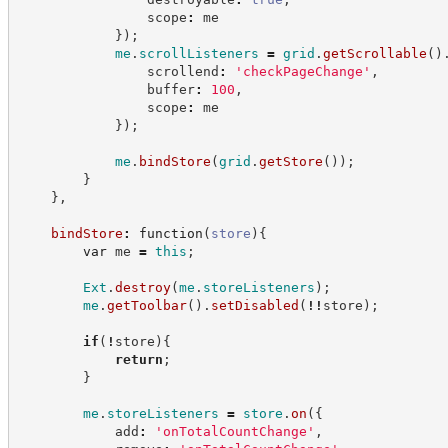
                scope
:
 me
}
)
;
me
.
scrollListeners
=
grid
.
getScrollable
(
)
                scrollend
:
'
checkPageChange
'
,
                buffer
:
100
,
                scope
:
 me
}
)
;
me
.
bindStore
(
grid
.
getStore
(
)
)
;
}
}
,
bindStore
:
function
(
store
)
{
var
 me 
=
this
;
Ext
.
destroy
(
me
.
storeListeners
)
;
me
.
getToolbar
(
)
.
setDisabled
(
!!
store
)
;
if
(
!
store
)
{
return
;
}
me
.
storeListeners
=
store
.
on
(
{
            add
:
'
onTotalCountChange
'
,