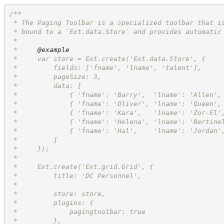
/**
 * The Paging Toolbar is a specialized toolbar that i
 * bound to a `Ext.data.Store` and provides automatic
 *
 *     
@example
 *     var store = Ext.create('Ext.data.Store', {
 *         fields: ['fname', 'lname', 'talent'],
 *         pageSize: 3,
 *         data: [
 *             { 'fname': 'Barry',  'lname': 'Allen',
 *             { 'fname': 'Oliver', 'lname': 'Queen',
 *             { 'fname': 'Kara',   'lname': 'Zor-El'
 *             { 'fname': 'Helena', 'lname': 'Bertine
 *             { 'fname': 'Hal',    'lname': 'Jordan'
 *         ]
 *     });
 *
 *     Ext.create('Ext.grid.Grid', {
 *         title: 'DC Personnel',
 *
 *         store: store,
 *         plugins: {
 *             pagingtoolbar: true
 *         },