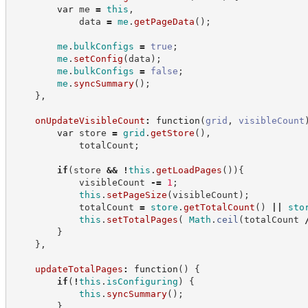
var
 me 
=
this
,
            data 
=
me
.
getPageData
(
)
;
me
.
bulkConfigs
=
true
;
me
.
setConfig
(
data
)
;
me
.
bulkConfigs
=
false
;
me
.
syncSummary
(
)
;
}
,
onUpdateVisibleCount
:
function
(
grid
,
visibleCount
var
 store 
=
grid
.
getStore
(
)
,
            totalCount
;
if
(
store 
&&
!
this
.
getLoadPages
(
)
)
{
            visibleCount 
-=
1
;
this
.
setPageSize
(
visibleCount
)
;
            totalCount 
=
store
.
getTotalCount
(
)
||
sto
this
.
setTotalPages
(
Math
.
ceil
(
totalCount 
}
}
,
updateTotalPages
:
function
(
)
{
if
(
!
this
.
isConfiguring
)
{
this
.
syncSummary
(
)
;
}