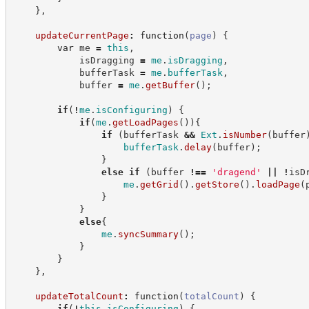
}
,
updateCurrentPage
:
function
(
page
)
{
var
 me 
=
this
,
            isDragging 
=
me
.
isDragging
,
            bufferTask 
=
me
.
bufferTask
,
            buffer 
=
me
.
getBuffer
(
)
;
if
(
!
me
.
isConfiguring
)
{
if
(
me
.
getLoadPages
(
)
)
{
if
(
bufferTask 
&&
Ext
.
isNumber
(
buffer
bufferTask
.
delay
(
buffer
)
;
}
else
if
(
buffer 
!==
'
dragend
'
||
!
isD
me
.
getGrid
(
)
.
getStore
(
)
.
loadPage
(
}
}
else
{
me
.
syncSummary
(
)
;
}
}
}
,
updateTotalCount
:
function
(
totalCount
)
{
if
(
!
this
.
isConfiguring
)
{