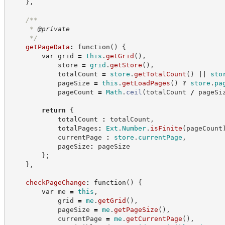
}
,
/**
     * 
@private
*/
getPageData
:
function
(
)
{
var
 grid 
=
this
.
getGrid
(
)
,
            store 
=
grid
.
getStore
(
)
,
            totalCount 
=
store
.
getTotalCount
(
)
||
sto
            pageSize 
=
this
.
getLoadPages
(
)
?
store
.
pa
            pageCount 
=
Math
.
ceil
(
totalCount 
/
 pageSi
return
{
            totalCount 
:
 totalCount
,
            totalPages
:
Ext
.
Number
.
isFinite
(
pageCount
            currentPage 
:
store
.
currentPage
,
            pageSize
:
 pageSize
}
;
}
,
checkPageChange
:
function
(
)
{
var
 me 
=
this
,
            grid 
=
me
.
getGrid
(
)
,
            pageSize 
=
me
.
getPageSize
(
)
,
            currentPage 
=
me
.
getCurrentPage
(
)
,