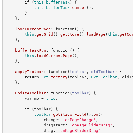
if
(
this
.
bufferTask
)
{
this
.
bufferTask
.
cancel
(
)
;
}
}
,
loadCurrentPage
:
function
(
)
{
this
.
getGrid
(
)
.
getStore
(
)
.
loadPage
(
this
.
getCu
}
,
bufferTaskRun
:
function
(
)
{
this
.
loadCurrentPage
(
)
;
}
,
applyToolbar
:
function
(
toolbar
,
oldToolbar
)
{
return
Ext
.
factory
(
toolbar
,
Ext
.
Toolbar
,
 oldT
}
,
updateToolbar
:
function
(
toolbar
)
{
var
 me 
=
this
;
if
(
toolbar
)
{
toolbar
.
getSliderField
(
)
.
on
(
{
                change
:
'
onPageChange
'
,
                dragstart
:
'
onPageSliderDrag
'
,
                drag
:
'
onPageSliderDrag
'
,