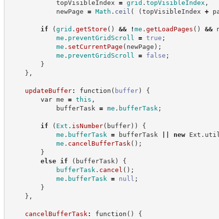
            topVisibleIndex 
=
grid
.
topVisibleIndex
,
            newPage 
=
Math
.
ceil
(
(
topVisibleIndex 
+
 p
if
(
grid
.
getStore
(
)
&&
!
me
.
getLoadPages
(
)
&&
 
me
.
preventGridScroll
=
true
;
me
.
setCurrentPage
(
newPage
)
;
me
.
preventGridScroll
=
false
;
}
}
,
updateBuffer
:
function
(
buffer
)
{
var
 me 
=
this
,
            bufferTask 
=
me
.
bufferTask
;
if
(
Ext
.
isNumber
(
buffer
)
)
{
me
.
bufferTask
=
 bufferTask 
||
new
Ext
.
uti
me
.
cancelBufferTask
(
)
;
}
else
if
(
bufferTask
)
{
bufferTask
.
cancel
(
)
;
me
.
bufferTask
=
null
;
}
}
,
cancelBufferTask
:
function
(
)
{