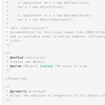
 *     // equivalent to o = new Boolean(true);
 *     var o = new Object(true);
 *
 *     // equivalent to o = new Boolean(false);
 *     var o = new Object(Boolean());
 *
 * <div class="notice">
 * Documentation for this class comes from [MDN](
http
 * and is available under [Creative Commons: Attribut
 * </div>
*/
/**
 * 
@method
 constructor
 * Creates new Object.
 * 
@param
{Object}
[value]
The value to wrap.
*/
//
Properties
/**
 * 
@property
 prototype
 * Allows the addition of properties to all objects o
*/