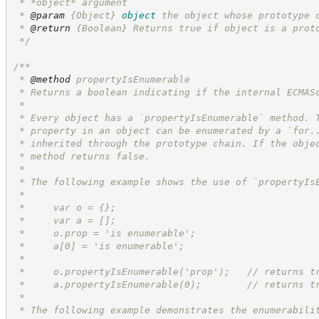
 * *object* argument
 * 
@param
{Object}
object
the object whose prototype 
 * 
@return
{Boolean}
Returns true if object is a prot
*/
/**
 * 
@method
 propertyIsEnumerable
 * Returns a boolean indicating if the internal ECMAS
 *
 * Every object has a `propertyIsEnumerable` method. 
 * property in an object can be enumerated by a `for.
 * inherited through the prototype chain. If the obje
 * method returns false.
 *
 * The following example shows the use of `propertyIs
 *
 *     var o = {};
 *     var a = [];
 *     o.prop = 'is enumerable';
 *     a[0] = 'is enumerable';
 *
 *     o.propertyIsEnumerable('prop');   // returns t
 *     a.propertyIsEnumerable(0);        // returns t
 *
 * The following example demonstrates the enumerabili