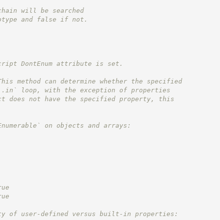
chain will be searched
otype and false if not.
cript DontEnum attribute is set.
This method can determine whether the specified
..in` loop, with the exception of properties
ct does not have the specified property, this
Enumerable` on objects and arrays:
rue
rue
ty of user-defined versus built-in properties: