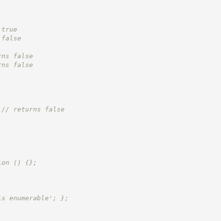
 true
 false
rns false
rns false
 // returns false
ion () {};
is enumerable'; };