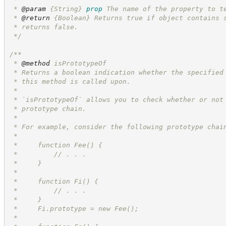
 * 
@param
{String}
prop
The name of the property to t
 * 
@return
{Boolean}
Returns true if object contains 
 * returns false.
*/
/**
 * 
@method
 isPrototypeOf
 * Returns a boolean indication whether the specified
 * this method is called upon.
 *
 * `isPrototypeOf` allows you to check whether or not
 * prototype chain.
 *
 * For example, consider the following prototype chai
 *
 *     function Fee() {
 *         // . . .
 *     }
 *
 *     function Fi() {
 *         // . . .
 *     }
 *     Fi.prototype = new Fee();
 *