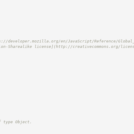
s://developer.mozilla.org/en/JavaScript/Reference/Global
ion-Sharealike license](
http://creativecommons.org/licen
f type Object.