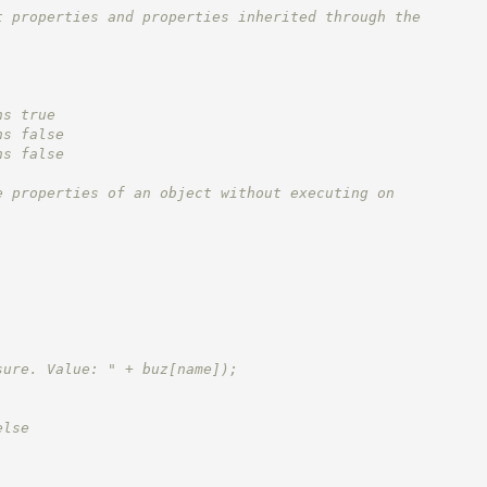
t properties and properties inherited through the
ns true
ns false
ns false
e properties of an object without executing on
sure. Value: " + buz[name]);
else