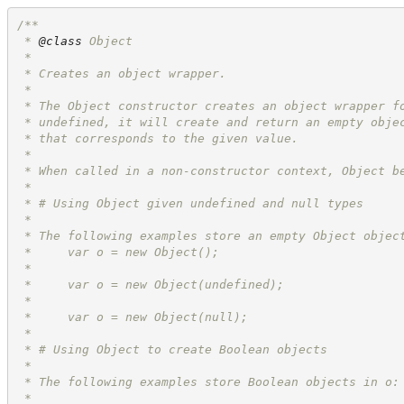
/**
 * 
@class
 Object
 *
 * Creates an object wrapper.
 *
 * The Object constructor creates an object wrapper f
 * undefined, it will create and return an empty obje
 * that corresponds to the given value.
 *
 * When called in a non-constructor context, Object b
 *
 * # Using Object given undefined and null types
 *
 * The following examples store an empty Object objec
 *     var o = new Object();
 *
 *     var o = new Object(undefined);
 *
 *     var o = new Object(null);
 *
 * # Using Object to create Boolean objects
 *
 * The following examples store Boolean objects in o:
 *