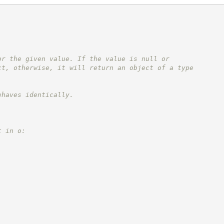
or the given value. If the value is null or
ct, otherwise, it will return an object of a type
ehaves identically.
t in o: