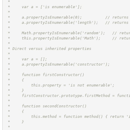
 *
 *     var a = ['is enumerable'];
 *
 *     a.propertyIsEnumerable(0);          // returns
 *     a.propertyIsEnumerable('length');   // returns
 *
 *     Math.propertyIsEnumerable('random');   // retu
 *     this.propertyIsEnumerable('Math');     // retu
 *
 * Direct versus inherited properties
 *
 *     var a = [];
 *     a.propertyIsEnumerable('constructor');        
 *
 *     function firstConstructor()
 *     {
 *         this.property = 'is not enumerable';
 *     }
 *     firstConstructor.prototype.firstMethod = funct
 *
 *     function secondConstructor()
 *     {
 *         this.method = function method() { return '
 *     }
 *