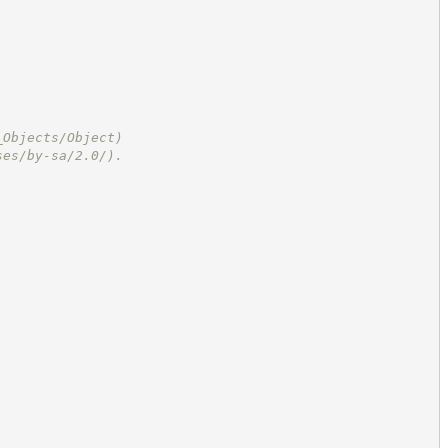
_Objects/Object
)
ses/by-sa/2.0/
).