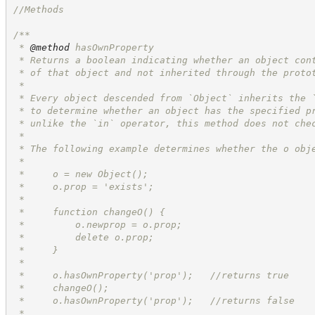
//
Methods
/**
 * 
@method
 hasOwnProperty
 * Returns a boolean indicating whether an object con
 * of that object and not inherited through the proto
 *
 * Every object descended from `Object` inherits the 
 * to determine whether an object has the specified p
 * unlike the `in` operator, this method does not che
 *
 * The following example determines whether the o obj
 *
 *     o = new Object();
 *     o.prop = 'exists';
 *
 *     function changeO() {
 *         o.newprop = o.prop;
 *         delete o.prop;
 *     }
 *
 *     o.hasOwnProperty('prop');   //returns true
 *     changeO();
 *     o.hasOwnProperty('prop');   //returns false
 *