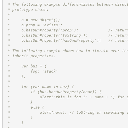
 * The following example differentiates between direc
 * prototype chain:
 *
 *     o = new Object();
 *     o.prop = 'exists';
 *     o.hasOwnProperty('prop');             // retur
 *     o.hasOwnProperty('toString');         // retur
 *     o.hasOwnProperty('hasOwnProperty');   // retur
 *
 * The following example shows how to iterate over th
 * inherit properties.
 *
 *     var buz = {
 *         fog: 'stack'
 *     };
 *
 *     for (var name in buz) {
 *         if (buz.hasOwnProperty(name)) {
 *             alert("this is fog (" + name + ") for 
 *         }
 *         else {
 *             alert(name); // toString or something 
 *         }
 *     }
 *