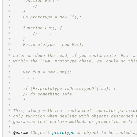
 *     function Fo() {
 *         // . . .
 *     }
 *     Fo.prototype = new Fi();
 *
 *     function Fum() {
 *         // . . .
 *     }
 *     Fum.prototype = new Fo();
 *
 * Later on down the road, if you instantiate `Fum` a
 * within the `Fum` prototype chain, you could do thi
 *
 *     var fum = new Fum();
 *     . . .
 *
 *     if (Fi.prototype.isPrototypeOf(fum)) {
 *     // do something safe
 *     }
 *
 * This, along with the `instanceof` operator particu
 * only function when dealing with objects descended 
 * guarantee that certain methods or properties will 
 *
 * 
@param
{Object}
prototype
an object to be tested a