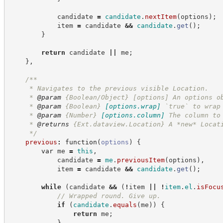
            candidate 
=
candidate
.
nextItem
(
options
)
;
            item 
=
 candidate 
&&
candidate
.
get
(
)
;
}
return
 candidate 
||
 me
;
}
,
/**
     * Navigates to the previous visible Location.
     * 
@param
 {Boolean/Object} [options] An options o
     * 
@param
{Boolean}
[options.wrap]
`true` to wrap
     * 
@param
{Number}
[options.column]
The column to
     * 
@returns
{Ext.dataview.Location}
A *new* Locat
*/
previous
:
function
(
options
)
{
var
 me 
=
this
,
            candidate 
=
me
.
previousItem
(
options
)
,
            item 
=
 candidate 
&&
candidate
.
get
(
)
;
while
(
candidate 
&&
(
!
item 
||
!
item
.
el
.
isFocu
//
 Wrapped round. Give up.
if
(
candidate
.
equals
(
me
)
)
{
return
 me
;
}