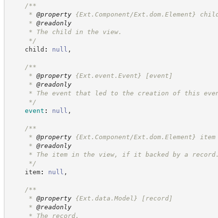
/**
     * 
@property
 {Ext.Component/Ext.dom.Element} chil
     * 
@readonly
     * The child in the view.
*/
    child
:
null
,
/**
     * 
@property
{Ext.event.Event}
[event]
     * 
@readonly
     * The event that led to the creation of this eve
*/
event
:
null
,
/**
     * 
@property
 {Ext.Component/Ext.dom.Element} item
     * 
@readonly
     * The item in the view, if it backed by a record
*/
    item
:
null
,
/**
     * 
@property
{Ext.data.Model}
[record]
     * 
@readonly
     * The record.