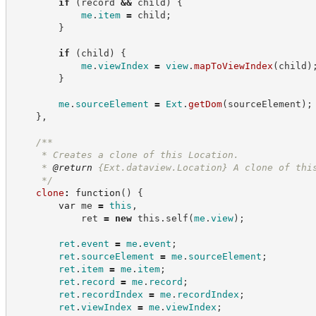
if
(
record 
&&
 child
)
{
me
.
item
=
 child
;
}
if
(
child
)
{
me
.
viewIndex
=
view
.
mapToViewIndex
(
child
)
}
me
.
sourceElement
=
Ext
.
getDom
(
sourceElement
)
;
}
,
/**
     * Creates a clone of this Location.
     * 
@return
{Ext.dataview.Location}
A clone of thi
*/
clone
:
function
(
)
{
var
 me 
=
this
,
            ret 
=
new
this
.
self
(
me
.
view
)
;
ret
.
event
=
me
.
event
;
ret
.
sourceElement
=
me
.
sourceElement
;
ret
.
item
=
me
.
item
;
ret
.
record
=
me
.
record
;
ret
.
recordIndex
=
me
.
recordIndex
;
ret
.
viewIndex
=
me
.
viewIndex
;