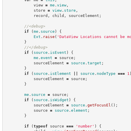
            view 
=
me
.
view
,
            store 
=
view
.
store
,
            record
,
 child
,
 sourceElement
;
//
<debug>
if
(
me
.
source
)
{
Ext
.
raise
(
'
DataView Locations cannot be m
}
//
</debug>
if
(
source
.
isEvent
)
{
me
.
event
=
 source
;
            sourceElement 
=
source
.
target
;
}
if
(
source
.
isElement
||
source
.
nodeType
===
1
            sourceElement 
=
 source
;
}
me
.
source
=
 source
;
if
(
source
.
isWidget
)
{
            sourceElement 
=
source
.
getFocusEl
(
)
;
            source 
=
source
.
element
;
}
if
(
typeof
 source 
===
'
number
'
)
{