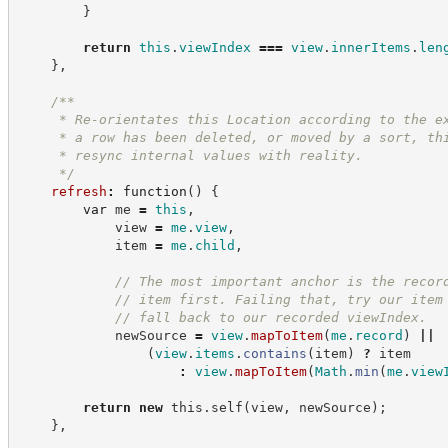
}
return
this
.
viewIndex
===
view
.
innerItems
.
len
}
,
/**
     * Re-orientates this Location according to the e
     * a row has been deleted, or moved by a sort, th
     * resync internal values with reality.
*/
refresh
:
function
(
)
{
var
 me 
=
this
,
            view 
=
me
.
view
,
            item 
=
me
.
child
,
//
 The most important anchor is the recor
//
 item first. Failing that, try our item
//
 fall back to our recorded viewIndex.
            newSource 
=
view
.
mapToItem
(
me
.
record
)
||
(
view
.
items
.
contains
(
item
)
?
 item
:
view
.
mapToItem
(
Math
.
min
(
me
.
view
return
new
this
.
self
(
view
,
 newSource
)
;
}
,