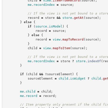
            child 
=
view
.
itemFromRecord
(
source
)
;
me
.
recordIndex
=
 source
;
//
 If the view is not yet bound to a stor
            record 
=
 store 
&&
store
.
getAt
(
source
)
;
}
else
{
if
(
source
.
isModel
)
{
                record 
=
 source
;
}
else
{
                record 
=
view
.
mapToRecord
(
source
)
;
}
            child 
=
view
.
mapToItem
(
source
)
;
//
 If the view is not yet bound to a stor
me
.
recordIndex
=
 store 
?
store
.
indexOf
(
re
}
if
(
child 
&&
!
sourceElement
)
{
            sourceElement 
=
child
.
isWidget
?
child
.
ge
}
me
.
child
=
 child
;
me
.
record
=
 record
;
//
 Item property only present if the child fi