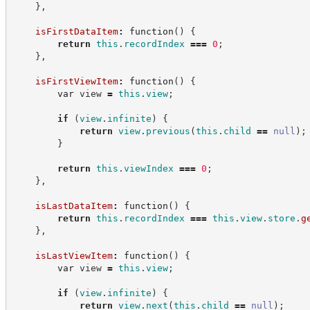
}
,
isFirstDataItem
:
function
(
)
{
return
this
.
recordIndex
===
0
;
}
,
isFirstViewItem
:
function
(
)
{
var
 view 
=
this
.
view
;
if
(
view
.
infinite
)
{
return
view
.
previous
(
this
.
child
==
null
)
;
}
return
this
.
viewIndex
===
0
;
}
,
isLastDataItem
:
function
(
)
{
return
this
.
recordIndex
===
this
.
view
.
store
.
g
}
,
isLastViewItem
:
function
(
)
{
var
 view 
=
this
.
view
;
if
(
view
.
infinite
)
{
return
view
.
next
(
this
.
child
==
null
)
;