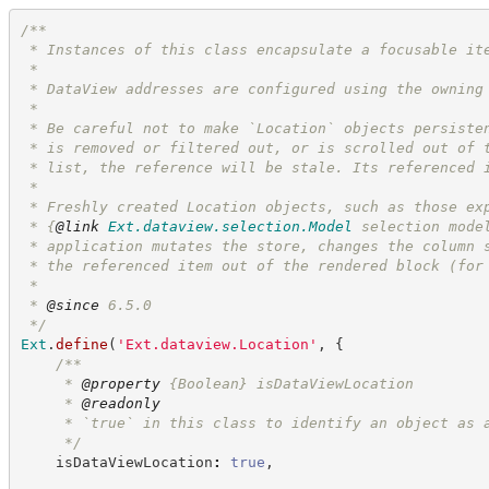
/**
 * Instances of this class encapsulate a focusable it
 *
 * DataView addresses are configured using the owning
 *
 * Be careful not to make `Location` objects persiste
 * is removed or filtered out, or is scrolled out of 
 * list, the reference will be stale. Its referenced 
 *
 * Freshly created Location objects, such as those ex
 * 
{
@link
Ext.dataview.selection.Model
 selection mode
 * application mutates the store, changes the column 
 * the referenced item out of the rendered block (for
 *
 * 
@since
 6.5.0
*/
Ext
.
define
(
'
Ext.dataview.Location
'
,
{
/**
     * 
@property
{Boolean}
isDataViewLocation
     * 
@readonly
     * `true` in this class to identify an object as 
*/
    isDataViewLocation
:
true
,