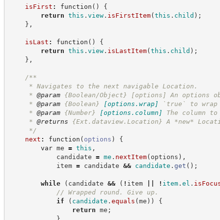
isFirst
:
function
(
)
{
return
this
.
view
.
isFirstItem
(
this
.
child
)
;
}
,
isLast
:
function
(
)
{
return
this
.
view
.
isLastItem
(
this
.
child
)
;
}
,
/**
     * Navigates to the next navigable Location.
     * 
@param
 {Boolean/Object} [options] An options o
     * 
@param
{Boolean}
[options.wrap]
`true` to wrap
     * 
@param
{Number}
[options.column]
The column to
     * 
@returns
{Ext.dataview.Location}
A *new* Locat
*/
next
:
function
(
options
)
{
var
 me 
=
this
,
            candidate 
=
me
.
nextItem
(
options
)
,
            item 
=
 candidate 
&&
candidate
.
get
(
)
;
while
(
candidate 
&&
(
!
item 
||
!
item
.
el
.
isFocu
//
 Wrapped round. Give up.
if
(
candidate
.
equals
(
me
)
)
{
return
 me
;
}