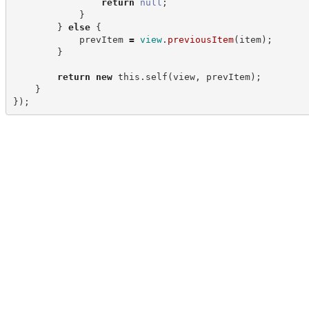
return
null
;
}
}
else
{
            prevItem 
=
view
.
previousItem
(
item
)
;
}
return
new
this
.
self
(
view
,
 prevItem
)
;
}
}
)
;