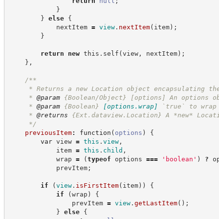
return
null
;
}
}
else
{
            nextItem 
=
view
.
nextItem
(
item
)
;
}
return
new
this
.
self
(
view
,
 nextItem
)
;
}
,
/**
     * Returns a new Location object encapsulating th
     * 
@param
 {Boolean/Object} [options] An options o
     * 
@param
{Boolean}
[options.wrap]
`true` to wrap
     * 
@returns
{Ext.dataview.Location}
A *new* Locat
*/
previousItem
:
function
(
options
)
{
var
 view 
=
this
.
view
,
            item 
=
this
.
child
,
            wrap 
=
(
typeof
 options 
===
'
boolean
'
)
?
o
            prevItem
;
if
(
view
.
isFirstItem
(
item
)
)
{
if
(
wrap
)
{
                prevItem 
=
view
.
getLastItem
(
)
;
}
else
{