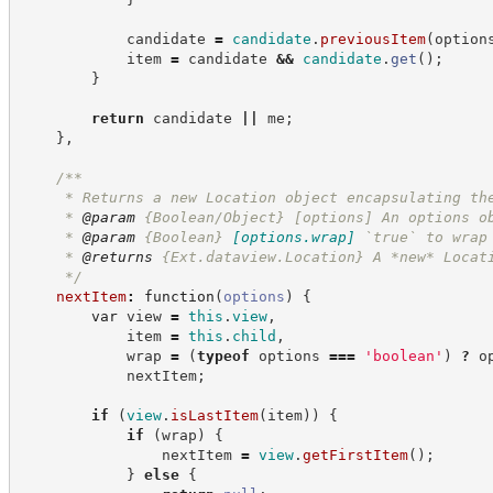
            candidate 
=
candidate
.
previousItem
(
option
            item 
=
 candidate 
&&
candidate
.
get
(
)
;
}
return
 candidate 
||
 me
;
}
,
/**
     * Returns a new Location object encapsulating th
     * 
@param
 {Boolean/Object} [options] An options o
     * 
@param
{Boolean}
[options.wrap]
`true` to wrap
     * 
@returns
{Ext.dataview.Location}
A *new* Locat
*/
nextItem
:
function
(
options
)
{
var
 view 
=
this
.
view
,
            item 
=
this
.
child
,
            wrap 
=
(
typeof
 options 
===
'
boolean
'
)
?
o
            nextItem
;
if
(
view
.
isLastItem
(
item
)
)
{
if
(
wrap
)
{
                nextItem 
=
view
.
getFirstItem
(
)
;
}
else
{