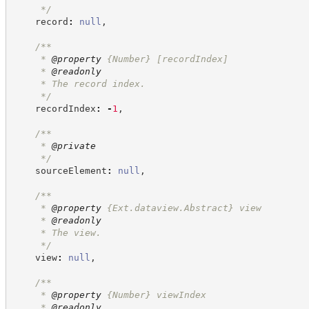
*/
    record
:
null
,
/**
     * 
@property
{Number}
[recordIndex]
     * 
@readonly
     * The record index.
*/
    recordIndex
:
-
1
,
/**
     * 
@private
*/
    sourceElement
:
null
,
/**
     * 
@property
{Ext.dataview.Abstract}
view
     * 
@readonly
     * The view.
*/
    view
:
null
,
/**
     * 
@property
{Number}
viewIndex
     * 
@readonly