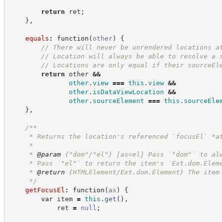
return
 ret
;
}
,
equals
:
function
(
other
)
{
//
 There will never be unrendered locations a
//
 Location will always be able to resolve a 
//
 Locations are only equal if their sourceEl
return
 other 
&&
other
.
view
===
this
.
view
&&
other
.
isDataViewLocation
&&
other
.
sourceElement
===
this
.
sourceEle
}
,
/**
     * Returns the location's referenced `focusEl` *a
     *
     * 
@param
 {"dom"/"el"} [as=el] Pass `"dom"` to al
     * Pass `"el"` to return the item's `Ext.dom.Elem
     * 
@return
 {HTMLElement/Ext.dom.Element} The item
*/
getFocusEl
:
function
(
as
)
{
var
 item 
=
this
.
get
(
)
,
            ret 
=
null
;