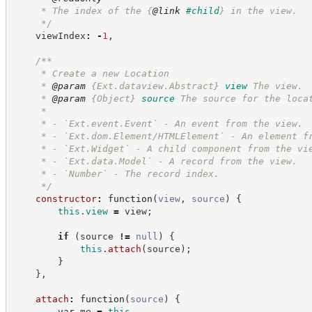
     * The index of the 
{
@link
#child
}
 in the view.
*/
    viewIndex
:
-
1
,
/**
     * Create a new Location
     * 
@param
{Ext.dataview.Abstract}
view
The view.
     * 
@param
{Object}
source
The source for the loca
     *
     * - `Ext.event.Event` - An event from the view.
     * - `Ext.dom.Element/HTMLElement` - An element f
     * - `Ext.Widget` - A child component from the vi
     * - `Ext.data.Model` - A record from the view.
     * - `Number` - The record index.
*/
constructor
:
function
(
view
,
source
)
{
this
.
view
=
 view
;
if
(
source 
!=
null
)
{
this
.
attach
(
source
)
;
}
}
,
attach
:
function
(
source
)
{
var
 me 
=
this
,