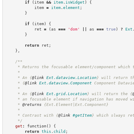
if
(
item 
&&
item
.
isWidget
)
{
            item 
=
item
.
element
;
}
if
(
item
)
{
            ret 
=
(
as 
===
'
dom
'
||
 as 
===
true
)
?
Ext
}
return
 ret
;
}
,
/**
     * Returns the focusable element/component which 
     *
     * An 
{
@link
Ext.dataview.Location
}
 will return t
     * 
{
@link
Ext.dataview.Component
 Component Datavi
     *
     * An 
{
@link
Ext.grid.Location
}
 will return the 
{
     * an focusable element if navigation has moved w
     * 
@returns
{Ext.Element|Ext.Component}
     *
     * Contrast with 
{
@link
#getItem
}
 which slways re
*/
get
:
function
(
)
{
return
this
.
child
;