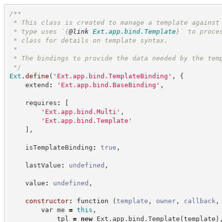
/**
 * This class is created to manage a template against
 * type uses `
{
@link
Ext.app.bind.Template
}
` to proce
 * class for details on template syntax.
 *
 * The bindings to provide the data needed by the tem
*/
Ext
.
define
(
'
Ext.app.bind.TemplateBinding
'
,
{
    extend
:
'
Ext.app.bind.BaseBinding
'
,
    requires
:
[
'
Ext.app.bind.Multi
'
,
'
Ext.app.bind.Template
'
]
,
    isTemplateBinding
:
true
,
    lastValue
:
undefined
,
    value
:
undefined
,
constructor
:
function
(
template
,
owner
,
callback
,
var
 me 
=
this
,
            tpl 
=
new
Ext
.
app
.
bind
.
Template
(
template
)