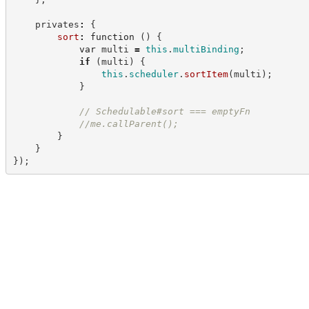
    privates
:
{
sort
:
function
(
)
{
var
 multi 
=
this
.
multiBinding
;
if
(
multi
)
{
this
.
scheduler
.
sortItem
(
multi
)
;
}
//
 Schedulable#sort === emptyFn
//
me.callParent();
}
}
}
)
;