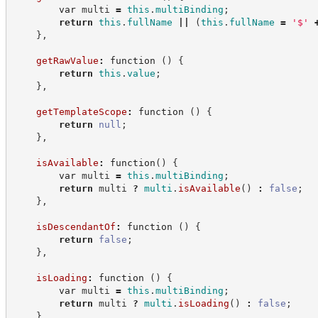
var
 multi 
=
this
.
multiBinding
;
return
this
.
fullName
||
(
this
.
fullName
=
'
$
'
}
,
getRawValue
:
function
(
)
{
return
this
.
value
;
}
,
getTemplateScope
:
function
(
)
{
return
null
;
}
,
isAvailable
:
function
(
)
{
var
 multi 
=
this
.
multiBinding
;
return
 multi 
?
multi
.
isAvailable
(
)
:
false
;
}
,
isDescendantOf
:
function
(
)
{
return
false
;
}
,
isLoading
:
function
(
)
{
var
 multi 
=
this
.
multiBinding
;
return
 multi 
?
multi
.
isLoading
(
)
:
false
;
}
,