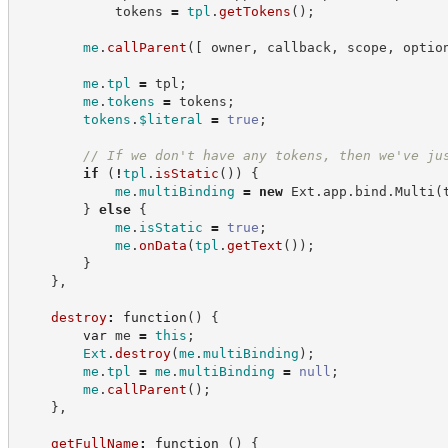
            tokens 
=
tpl
.
getTokens
(
)
;
me
.
callParent
(
[
 owner
,
 callback
,
 scope
,
 optio
me
.
tpl
=
 tpl
;
me
.
tokens
=
 tokens
;
tokens
.
$literal
=
true
;
//
 If we don't have any tokens, then we've ju
if
(
!
tpl
.
isStatic
(
)
)
{
me
.
multiBinding
=
new
Ext
.
app
.
bind
.
Multi
(
}
else
{
me
.
isStatic
=
true
;
me
.
onData
(
tpl
.
getText
(
)
)
;
}
}
,
destroy
:
function
(
)
{
var
 me 
=
this
;
Ext
.
destroy
(
me
.
multiBinding
)
;
me
.
tpl
=
me
.
multiBinding
=
null
;
me
.
callParent
(
)
;
}
,
getFullName
:
function
(
)
{