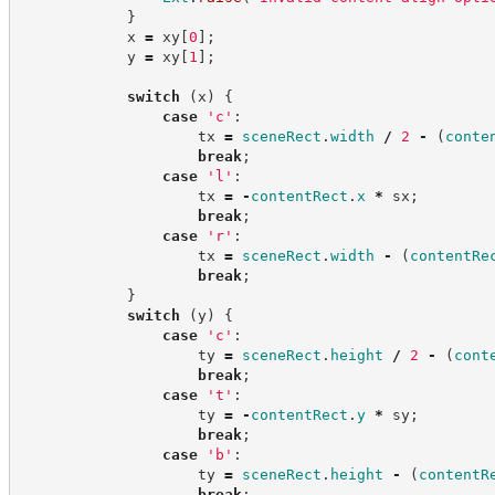
}
            x 
=
 xy
[
0
]
;
            y 
=
 xy
[
1
]
;
switch
(
x
)
{
case
'
c
'
:
                    tx 
=
sceneRect
.
width
/
2
-
(
conte
break
;
case
'
l
'
:
                    tx 
=
-
contentRect
.
x
*
 sx
;
break
;
case
'
r
'
:
                    tx 
=
sceneRect
.
width
-
(
contentRe
break
;
}
switch
(
y
)
{
case
'
c
'
:
                    ty 
=
sceneRect
.
height
/
2
-
(
cont
break
;
case
'
t
'
:
                    ty 
=
-
contentRect
.
y
*
 sy
;
break
;
case
'
b
'
:
                    ty 
=
sceneRect
.
height
-
(
contentR
break
;