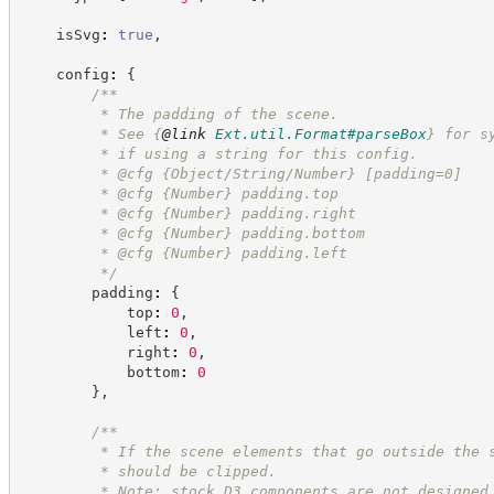
    isSvg
:
true
,
    config
:
{
/**
         * The padding of the scene.
         * See 
{
@link
Ext.util.Format#parseBox
}
 for s
         * if using a string for this config.
         * @cfg {Object/String/Number} [padding=0]
         * @cfg 
{Number}
padding.top
         * @cfg 
{Number}
padding.right
         * @cfg 
{Number}
padding.bottom
         * @cfg 
{Number}
padding.left
*/
        padding
:
{
            top
:
0
,
            left
:
0
,
            right
:
0
,
            bottom
:
0
}
,
/**
         * If the scene elements that go outside the 
         * should be clipped.
         * Note: stock D3 components are not designed