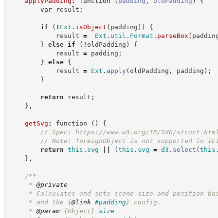
applyPadding
:
function
(
padding
,
oldPadding
)
{
var
 result
;
if
(
!
Ext
.
isObject
(
padding
)
)
{
            result 
=
Ext
.
util
.
Format
.
parseBox
(
paddin
}
else
if
(
!
oldPadding
)
{
            result 
=
 padding
;
}
else
{
            result 
=
Ext
.
apply
(
oldPadding
,
 padding
)
;
}
return
 result
;
}
,
getSvg
:
function
(
)
{
//
 Spec: 
https://www.w3.org/TR/SVG/struct.htm
//
 Note: foreignObject is not supported in IE
return
this
.
svg
||
(
this
.
svg
=
d3
.
select
(
this
}
,
/**
     * 
@private
     * Calculates and sets scene size and position ba
     * and the 
{
@link
#padding
}
 config.
     * 
@param
{Object}
size