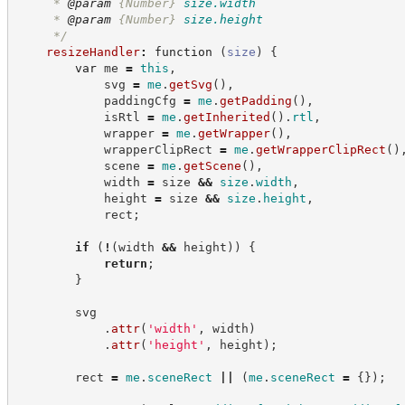
     * 
@param
{Number}
size.width
     * 
@param
{Number}
size.height
*/
resizeHandler
:
function
(
size
)
{
var
 me 
=
this
,
            svg 
=
me
.
getSvg
(
)
,
            paddingCfg 
=
me
.
getPadding
(
)
,
            isRtl 
=
me
.
getInherited
(
)
.
rtl
,
            wrapper 
=
me
.
getWrapper
(
)
,
            wrapperClipRect 
=
me
.
getWrapperClipRect
(
)
            scene 
=
me
.
getScene
(
)
,
            width 
=
 size 
&&
size
.
width
,
            height 
=
 size 
&&
size
.
height
,
            rect
;
if
(
!
(
width 
&&
 height
)
)
{
return
;
}
        svg
.
attr
(
'
width
'
,
 width
)
.
attr
(
'
height
'
,
 height
)
;
        rect 
=
me
.
sceneRect
||
(
me
.
sceneRect
=
{
}
)
;