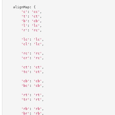
    alignMap
:
{
'
c
'
:
'
cc
'
,
'
t
'
:
'
ct
'
,
'
b
'
:
'
cb
'
,
'
l
'
:
'
lc
'
,
'
r
'
:
'
rc
'
,
'
lc
'
:
'
lc
'
,
'
cl
'
:
'
lc
'
,
'
rc
'
:
'
rc
'
,
'
cr
'
:
'
rc
'
,
'
ct
'
:
'
ct
'
,
'
tc
'
:
'
ct
'
,
'
cb
'
:
'
cb
'
,
'
bc
'
:
'
cb
'
,
'
rt
'
:
'
rt
'
,
'
tr
'
:
'
rt
'
,
'
rb
'
:
'
rb
'
,
'
br
'
:
'
rb
'
,