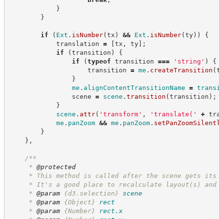
}
}
if
(
Ext
.
isNumber
(
tx
)
&&
Ext
.
isNumber
(
ty
)
)
{
            translation 
=
[
tx
,
 ty
]
;
if
(
transition
)
{
if
(
typeof
 transition 
===
'
string
'
)
{
                    transition 
=
me
.
createTransition
(
}
me
.
alignContentTransitionName
=
trans
                scene 
=
scene
.
transition
(
transition
)
;
}
scene
.
attr
(
'
transform
'
,
'
translate(
'
+
 tr
me
.
panZoom
&&
me
.
panZoom
.
setPanZoomSilent
}
}
,
/**
     * 
@protected
     * This method is called after the scene gets its
     * It's a good place to recalculate layout(s) and
     * 
@param
{d3.selection}
scene
     * 
@param
{Object}
rect
     * 
@param
{Number}
rect.x