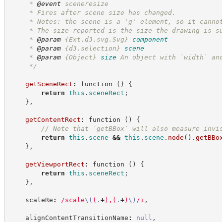
     * 
@event
 sceneresize
     * Fires after scene size has changed.
     * Notes: the scene is a 'g' element, so it canno
     * The size reported is the size the drawing is s
     * 
@param
{Ext.d3.svg.Svg}
component
     * 
@param
{d3.selection}
scene
     * 
@param
{Object}
size
An object with `width` an
*/
getSceneRect
:
function
(
)
{
return
this
.
sceneRect
;
}
,
getContentRect
:
function
(
)
{
//
 Note that `getBBox` will also measure invi
return
this
.
scene
&&
this
.
scene
.
node
(
)
.
getBBo
}
,
getViewportRect
:
function
(
)
{
return
this
.
sceneRect
;
}
,
    scaleRe
:
/
scale
\(
(
.
+
)
,
(
.
+
)
\)
/
i
,
    alignContentTransitionName
:
null
,