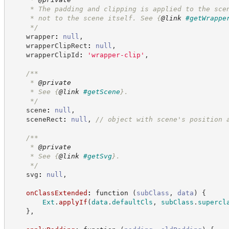
     * The padding and clipping is applied to the sce
     * not to the scene itself. See 
{
@link
#getWrappe
*/
    wrapper
:
null
,
    wrapperClipRect
:
null
,
    wrapperClipId
:
'
wrapper-clip
'
,
/**
     * 
@private
     * See 
{
@link
#getScene
}
.
*/
    scene
:
null
,
    sceneRect
:
null
,
//
 object with scene's position 
/**
     * 
@private
     * See 
{
@link
#getSvg
}
.
*/
    svg
:
null
,
onClassExtended
:
function
(
subClass
,
data
)
{
Ext
.
applyIf
(
data
.
defaultCls
,
subClass
.
supercl
}
,