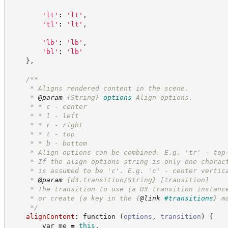
'
lt
'
:
'
lt
'
,
'
tl
'
:
'
lt
'
,
'
lb
'
:
'
lb
'
,
'
bl
'
:
'
lb
'
}
,
/**
     * Aligns rendered content in the scene.
     * 
@param
{String}
options
Align options.
     * * c - center
     * * l - left
     * * r - right
     * * t - top
     * * b - bottom
     * Align options can be combined. E.g. 'tr' - top
     * If the align options string is only one charac
     * is assumed to be 'c'. E.g. 'c' - center vertic
     * 
@param
 {d3.transition/String} [transition]
     * The transition to use (a D3 transition instanc
     * or create (a key in the 
{
@link
#transitions
}
 m
*/
alignContent
:
function
(
options
,
transition
)
{
var
 me 
=
this
,