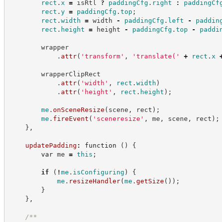
rect
.
x
=
 isRtl 
?
paddingCfg
.
right
:
paddingCf
rect
.
y
=
paddingCfg
.
top
;
rect
.
width
=
 width 
-
paddingCfg
.
left
-
paddin
rect
.
height
=
 height 
-
paddingCfg
.
top
-
paddi
        wrapper
.
attr
(
'
transform
'
,
'
translate(
'
+
rect
.
x
        wrapperClipRect
.
attr
(
'
width
'
,
rect
.
width
)
.
attr
(
'
height
'
,
rect
.
height
)
;
me
.
onSceneResize
(
scene
,
 rect
)
;
me
.
fireEvent
(
'
sceneresize
'
,
 me
,
 scene
,
 rect
)
;
}
,
updatePadding
:
function
(
)
{
var
 me 
=
this
;
if
(
!
me
.
isConfiguring
)
{
me
.
resizeHandler
(
me
.
getSize
(
)
)
;
}
}
,
/**