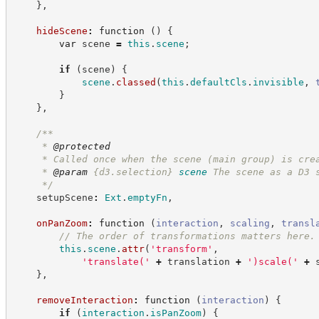
}
,
hideScene
:
function
(
)
{
var
 scene 
=
this
.
scene
;
if
(
scene
)
{
scene
.
classed
(
this
.
defaultCls
.
invisible
,
}
}
,
/**
     * 
@protected
     * Called once when the scene (main group) is cre
     * 
@param
{d3.selection}
scene
The scene as a D3 
*/
    setupScene
:
Ext
.
emptyFn
,
onPanZoom
:
function
(
interaction
,
scaling
,
transl
//
 The order of transformations matters here.
this
.
scene
.
attr
(
'
transform
'
,
'
translate(
'
+
 translation 
+
'
)scale(
'
+
 
}
,
removeInteraction
:
function
(
interaction
)
{
if
(
interaction
.
isPanZoom
)
{