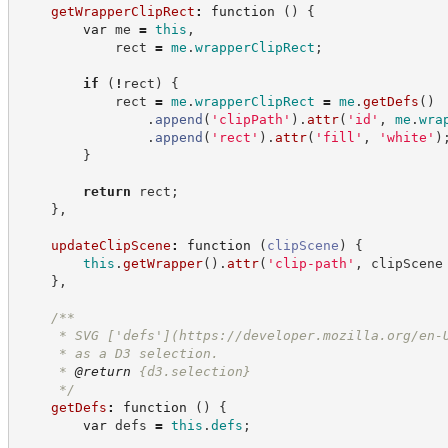
getWrapperClipRect
:
function
(
)
{
var
 me 
=
this
,
            rect 
=
me
.
wrapperClipRect
;
if
(
!
rect
)
{
            rect 
=
me
.
wrapperClipRect
=
me
.
getDefs
(
)
.
append
(
'
clipPath
'
)
.
attr
(
'
id
'
,
me
.
wra
.
append
(
'
rect
'
)
.
attr
(
'
fill
'
,
'
white
'
)
}
return
 rect
;
}
,
updateClipScene
:
function
(
clipScene
)
{
this
.
getWrapper
(
)
.
attr
(
'
clip-path
'
,
 clipScene
}
,
/**
     * SVG ['defs'](
https://developer.mozilla.org/en-
     * as a D3 selection.
     * 
@return
{d3.selection}
*/
getDefs
:
function
(
)
{
var
 defs 
=
this
.
defs
;