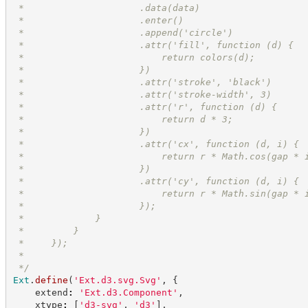
 *                     .data(data)
 *                     .enter()
 *                     .append('circle')
 *                     .attr('fill', function (d) {
 *                         return colors(d);
 *                     })
 *                     .attr('stroke', 'black')
 *                     .attr('stroke-width', 3)
 *                     .attr('r', function (d) {
 *                         return d * 3;
 *                     })
 *                     .attr('cx', function (d, i) {
 *                         return r * Math.cos(gap * 
 *                     })
 *                     .attr('cy', function (d, i) {
 *                         return r * Math.sin(gap * 
 *                     });
 *             }
 *         }
 *     });
 *
*/
Ext
.
define
(
'
Ext.d3.svg.Svg
'
,
{
    extend
:
'
Ext.d3.Component
'
,
    xtype
:
[
'
d3-svg
'
,
'
d3
'
]
,