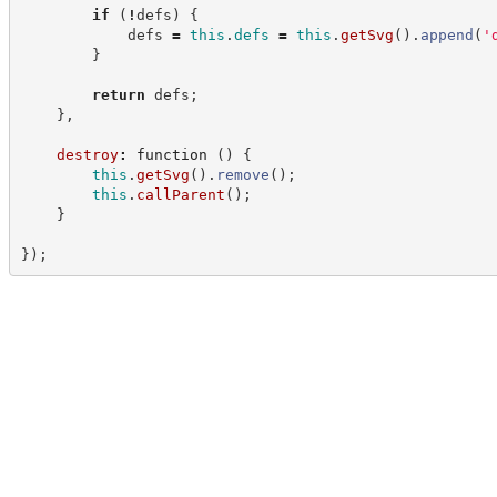
if
(
!
defs
)
{
            defs 
=
this
.
defs
=
this
.
getSvg
(
)
.
append
(
'
}
return
 defs
;
}
,
destroy
:
function
(
)
{
this
.
getSvg
(
)
.
remove
(
)
;
this
.
callParent
(
)
;
}
}
)
;