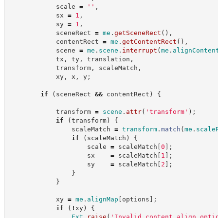
            scale 
=
'
'
,
            sx 
=
1
,
            sy 
=
1
,
            sceneRect 
=
me
.
getSceneRect
(
)
,
            contentRect 
=
me
.
getContentRect
(
)
,
            scene 
=
me
.
scene
.
interrupt
(
me
.
alignConten
            tx
,
 ty
,
 translation
,
            transform
,
 scaleMatch
,
            xy
,
 x
,
 y
;
if
(
sceneRect 
&&
 contentRect
)
{
            transform 
=
scene
.
attr
(
'
transform
'
)
;
if
(
transform
)
{
                scaleMatch 
=
transform
.
match
(
me
.
scale
if
(
scaleMatch
)
{
                    scale 
=
 scaleMatch
[
0
]
;
                    sx    
=
 scaleMatch
[
1
]
;
                    sy    
=
 scaleMatch
[
2
]
;
}
}
            xy 
=
me
.
alignMap
[
options
]
;
if
(
!
xy
)
{
Ext
.
raise
(
'
Invalid content align opti