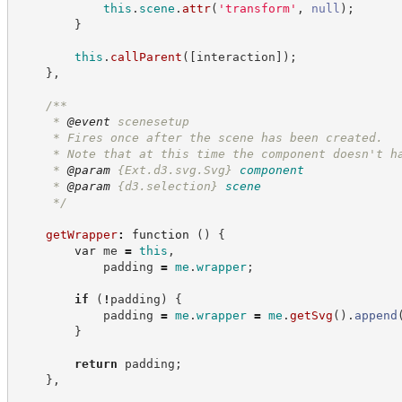
this
.
scene
.
attr
(
'
transform
'
,
null
)
;
}
this
.
callParent
(
[
interaction
]
)
;
}
,
/**
     * 
@event
 scenesetup
     * Fires once after the scene has been created.
     * Note that at this time the component doesn't h
     * 
@param
{Ext.d3.svg.Svg}
component
     * 
@param
{d3.selection}
scene
*/
getWrapper
:
function
(
)
{
var
 me 
=
this
,
            padding 
=
me
.
wrapper
;
if
(
!
padding
)
{
            padding 
=
me
.
wrapper
=
me
.
getSvg
(
)
.
append
}
return
 padding
;
}
,