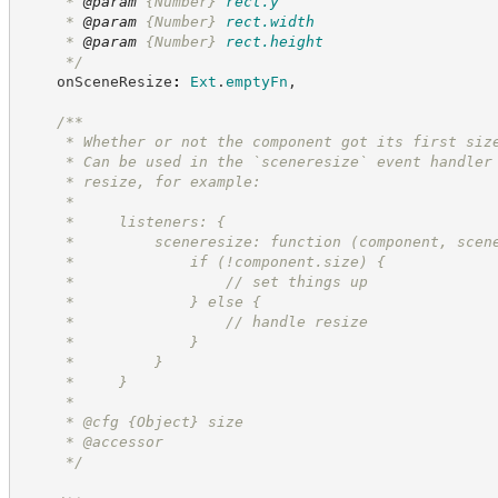
     * 
@param
{Number}
rect.y
     * 
@param
{Number}
rect.width
     * 
@param
{Number}
rect.height
*/
    onSceneResize
:
Ext
.
emptyFn
,
/**
     * Whether or not the component got its first siz
     * Can be used in the `sceneresize` event handler
     * resize, for example:
     *
     *     listeners: {
     *         sceneresize: function (component, scen
     *             if (!component.size) {
     *                 // set things up
     *             } else {
     *                 // handle resize
     *             }
     *         }
     *     }
     *
     * @cfg 
{Object}
size
     * @accessor
*/