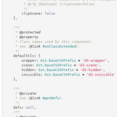
         * @cfg 
{Boolean}
[clipScene=false]
*/
        clipScene
:
false
}
,
/**
     * 
@protected
     * 
@property
     * Class names used by this component.
     * See 
{
@link
#onClassExtended
}
.
*/
    defaultCls
:
{
        wrapper
:
Ext
.
baseCSSPrefix
+
'
d3-wrapper
'
,
        scene
:
Ext
.
baseCSSPrefix
+
'
d3-scene
'
,
        hidden
:
Ext
.
baseCSSPrefix
+
'
d3-hidden
'
,
        invisible
:
Ext
.
baseCSSPrefix
+
'
d3-invisible
'
}
,
/**
     * 
@private
     * See 
{
@link
#getDefs
}
.
*/
    defs
:
null
,
/**
     * 
@private