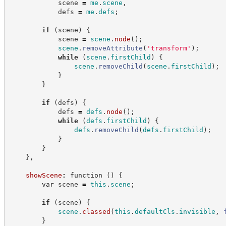
            scene 
=
me
.
scene
,
            defs 
=
me
.
defs
;
if
(
scene
)
{
            scene 
=
scene
.
node
(
)
;
scene
.
removeAttribute
(
'
transform
'
)
;
while
(
scene
.
firstChild
)
{
scene
.
removeChild
(
scene
.
firstChild
)
;
}
}
if
(
defs
)
{
            defs 
=
defs
.
node
(
)
;
while
(
defs
.
firstChild
)
{
defs
.
removeChild
(
defs
.
firstChild
)
;
}
}
}
,
showScene
:
function
(
)
{
var
 scene 
=
this
.
scene
;
if
(
scene
)
{
scene
.
classed
(
this
.
defaultCls
.
invisible
,
}