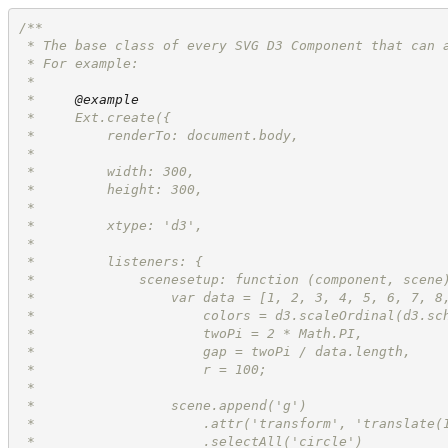
/**
 * The base class of every SVG D3 Component that can 
 * For example:
 *
 *     
@example
 *     Ext.create({
 *         renderTo: document.body,
 *
 *         width: 300,
 *         height: 300,
 *
 *         xtype: 'd3',
 *
 *         listeners: {
 *             scenesetup: function (component, scene
 *                 var data = [1, 2, 3, 4, 5, 6, 7, 8
 *                     colors = d3.scaleOrdinal(d3.sc
 *                     twoPi = 2 * Math.PI,
 *                     gap = twoPi / data.length,
 *                     r = 100;
 *
 *                 scene.append('g')
 *                     .attr('transform', 'translate(
 *                     .selectAll('circle')