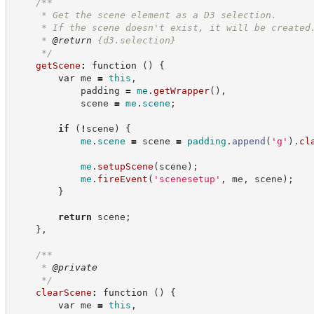
/**
     * Get the scene element as a D3 selection.
     * If the scene doesn't exist, it will be created
     * 
@return
{d3.selection}
*/
getScene
:
function
(
)
{
var
 me 
=
this
,
            padding 
=
me
.
getWrapper
(
)
,
            scene 
=
me
.
scene
;
if
(
!
scene
)
{
me
.
scene
=
 scene 
=
padding
.
append
(
'
g
'
)
.
cl
me
.
setupScene
(
scene
)
;
me
.
fireEvent
(
'
scenesetup
'
,
 me
,
 scene
)
;
}
return
 scene
;
}
,
/**
     * 
@private
*/
clearScene
:
function
(
)
{
var
 me 
=
this
,