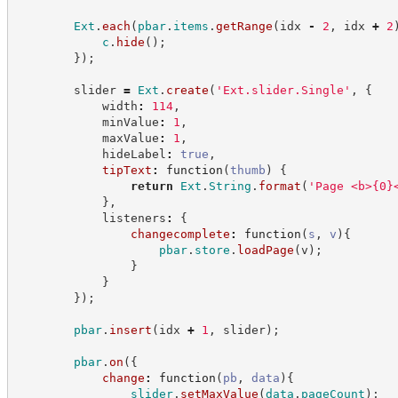
Ext
.
each
(
pbar
.
items
.
getRange
(
idx 
-
2
,
 idx 
+
2
c
.
hide
(
)
;
}
)
;
        slider 
=
Ext
.
create
(
'
Ext.slider.Single
'
,
{
            width
:
114
,
            minValue
:
1
,
            maxValue
:
1
,
            hideLabel
:
true
,
tipText
:
function
(
thumb
)
{
return
Ext
.
String
.
format
(
'
Page <b>{0}
}
,
            listeners
:
{
changecomplete
:
function
(
s
,
v
)
{
pbar
.
store
.
loadPage
(
v
)
;
}
}
}
)
;
pbar
.
insert
(
idx 
+
1
,
 slider
)
;
pbar
.
on
(
{
change
:
function
(
pb
,
data
)
{
slider
.
setMaxValue
(
data
.
pageCount
)
;