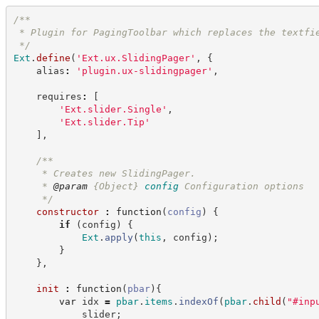
/**
 * Plugin for PagingToolbar which replaces the textfi
*/
Ext
.
define
(
'
Ext.ux.SlidingPager
'
,
{
    alias
:
'
plugin.ux-slidingpager
'
,
    requires
:
[
'
Ext.slider.Single
'
,
'
Ext.slider.Tip
'
]
,
/**
     * Creates new SlidingPager.
     * 
@param
{Object}
config
Configuration options
*/
constructor
:
function
(
config
)
{
if
(
config
)
{
Ext
.
apply
(
this
,
 config
)
;
}
}
,
init
:
function
(
pbar
)
{
var
 idx 
=
pbar
.
items
.
indexOf
(
pbar
.
child
(
"
#inp
            slider
;