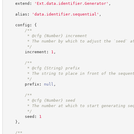
    extend
:
'
Ext.data.identifier.Generator
'
,
    alias
:
'
data.identifier.sequential
'
,
    config
:
{
/**
         * @cfg 
{Number}
increment
         * The number by which to adjust the `seed` a
*/
        increment
:
1
,
/**
         * @cfg 
{String}
prefix
         * The string to place in front of the sequen
*/
        prefix
:
null
,
/**
         * @cfg 
{Number}
seed
         * The number at which to start generating se
*/
        seed
:
1
}
,
/**