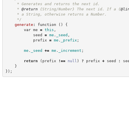
     * Generates and returns the next id.
     * 
@return
 {String/Number} The next id. If a 
{
@li
     * a String, otherwise returns a Number.
*/
generate
:
function
(
)
{
var
 me 
=
this
,
            seed 
=
me
.
_seed
,
            prefix 
=
me
.
_prefix
;
me
.
_seed
+=
me
.
_increment
;
return
(
prefix 
!==
null
)
?
 prefix 
+
seed
:
 se
}
}
)
;