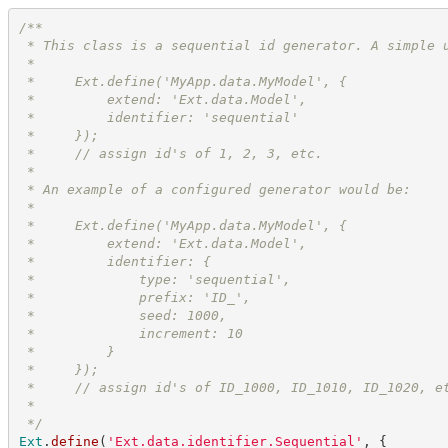
/**
 * This class is a sequential id generator. A simple 
 *
 *     Ext.define('MyApp.data.MyModel', {
 *         extend: 'Ext.data.Model',
 *         identifier: 'sequential'
 *     });
 *     // assign id's of 1, 2, 3, etc.
 *
 * An example of a configured generator would be:
 *
 *     Ext.define('MyApp.data.MyModel', {
 *         extend: 'Ext.data.Model',
 *         identifier: {
 *             type: 'sequential',
 *             prefix: 'ID_',
 *             seed: 1000,
 *             increment: 10
 *         }
 *     });
 *     // assign id's of ID_1000, ID_1010, ID_1020, e
 *
*/
Ext
.
define
(
'
Ext.data.identifier.Sequential
'
,
{