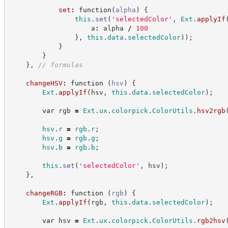
set
:
function
(
alpha
)
{
this
.
set
(
'
selectedColor
'
,
Ext
.
applyIf
                    a
:
 alpha 
/
100
}
,
this
.
data
.
selectedColor
)
)
;
}
}
}
,
//
 formulas
changeHSV
:
function
(
hsv
)
{
Ext
.
applyIf
(
hsv
,
this
.
data
.
selectedColor
)
;
var
 rgb 
=
Ext
.
ux
.
colorpick
.
ColorUtils
.
hsv2rgb
hsv
.
r
=
rgb
.
r
;
hsv
.
g
=
rgb
.
g
;
hsv
.
b
=
rgb
.
b
;
this
.
set
(
'
selectedColor
'
,
 hsv
)
;
}
,
changeRGB
:
function
(
rgb
)
{
Ext
.
applyIf
(
rgb
,
this
.
data
.
selectedColor
)
;
var
 hsv 
=
Ext
.
ux
.
colorpick
.
ColorUtils
.
rgb2hsv