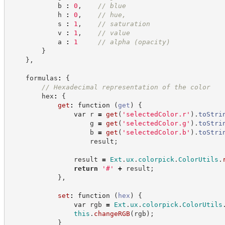
            b 
:
0
,
//
 blue
            h 
:
0
,
//
 hue,
            s 
:
1
,
//
 saturation
            v 
:
1
,
//
 value
            a 
:
1
//
 alpha (opacity)
}
}
,
    formulas
:
{
//
 Hexadecimal representation of the color
        hex
:
{
get
:
function
(
get
)
{
var
 r 
=
get
(
'
selectedColor.r
'
)
.
toStri
                    g 
=
get
(
'
selectedColor.g
'
)
.
toStri
                    b 
=
get
(
'
selectedColor.b
'
)
.
toStri
                    result
;
                result 
=
Ext
.
ux
.
colorpick
.
ColorUtils
.
return
'
#
'
+
 result
;
}
,
set
:
function
(
hex
)
{
var
 rgb 
=
Ext
.
ux
.
colorpick
.
ColorUtils
this
.
changeRGB
(
rgb
)
;
}