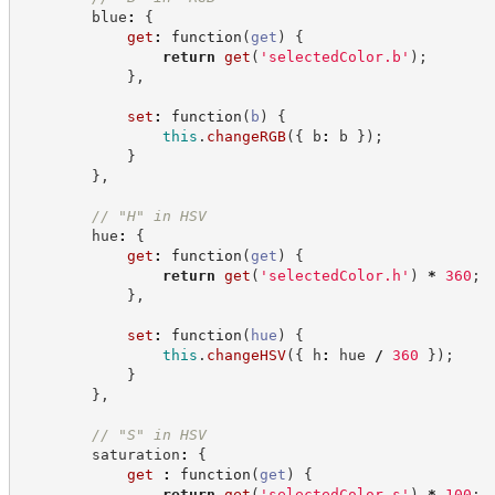
        blue
:
{
get
:
function
(
get
)
{
return
get
(
'
selectedColor.b
'
)
;
}
,
set
:
function
(
b
)
{
this
.
changeRGB
(
{
 b
:
 b 
}
)
;
}
}
,
//
 "H" in HSV
        hue
:
{
get
:
function
(
get
)
{
return
get
(
'
selectedColor.h
'
)
*
360
;
}
,
set
:
function
(
hue
)
{
this
.
changeHSV
(
{
 h
:
 hue 
/
360
}
)
;
}
}
,
//
 "S" in HSV
        saturation
:
{
get
:
function
(
get
)
{
return
get
(
'
selectedColor.s
'
)
*
100
;