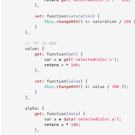
}
,
set
:
function
(
saturation
)
{
this
.
changeHSV
(
{
 s
:
 saturation 
/
100
}
}
,
//
 "V" in HSV
        value
:
{
get
:
function
(
get
)
{
var
 v 
=
get
(
'
selectedColor.v
'
)
;
return
 v 
*
100
;
}
,
set
:
function
(
value
)
{
this
.
changeHSV
(
{
 v
:
 value 
/
100
}
)
;
}
}
,
        alpha
:
{
get
:
function
(
data
)
{
var
 a 
=
data
(
'
selectedColor.a
'
)
;
return
 a 
*
100
;
}
,