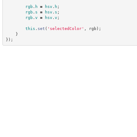
rgb
.
h
=
hsv
.
h
;
rgb
.
s
=
hsv
.
s
;
rgb
.
v
=
hsv
.
v
;
this
.
set
(
'
selectedColor
'
,
 rgb
)
;
}
}
)
;