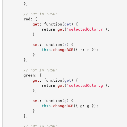
}
,
//
 "R" in "RGB"
        red
:
{
get
:
function
(
get
)
{
return
get
(
'
selectedColor.r
'
)
;
}
,
set
:
function
(
r
)
{
this
.
changeRGB
(
{
 r
:
 r 
}
)
;
}
}
,
//
 "G" in "RGB"
        green
:
{
get
:
function
(
get
)
{
return
get
(
'
selectedColor.g
'
)
;
}
,
set
:
function
(
g
)
{
this
.
changeRGB
(
{
 g
:
 g 
}
)
;
}
}
,
//
 "B" in "RGB"