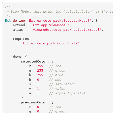
/**
 * View Model that holds the "selectedColor" of the c
*/
Ext
.
define
(
'
Ext.ux.colorpick.SelectorModel
'
,
{
    extend 
:
'
Ext.app.ViewModel
'
,
    alias  
:
'
viewmodel.colorpick-selectormodel
'
,
    requires
:
[
'
Ext.ux.colorpick.ColorUtils
'
]
,
    data
:
{
        selectedColor
:
{
            r 
:
255
,
//
 red
            g 
:
255
,
//
 green
            b 
:
255
,
//
 blue
            h 
:
0
,
//
 hue,
            s 
:
1
,
//
 saturation
            v 
:
1
,
//
 value
            a 
:
1
//
 alpha (opacity)
}
,
        previousColor
:
{
            r 
:
0
,
//
 red
            g 
:
0
,
//
 green