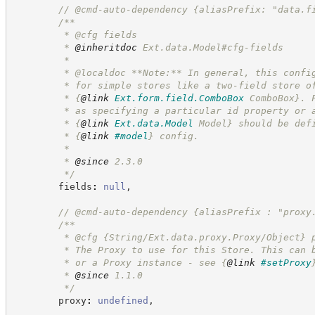
//
 @cmd-auto-dependency {aliasPrefix: "data.f
/**
         * @cfg fields
         * 
@inheritdoc
 Ext.data.Model#cfg-fields
         * 
         * @localdoc **Note:** In general, this confi
         * for simple stores like a two-field store o
         * 
{
@link
Ext.form.field.ComboBox
 ComboBox}
. 
         * as specifying a particular id property or 
         * 
{
@link
Ext.data.Model
 Model}
 should be def
         * 
{
@link
#model
}
 config.
         * 
         * 
@since
 2.3.0
*/
        fields
:
null
,
//
 @cmd-auto-dependency {aliasPrefix : "proxy
/**
         * @cfg {String/Ext.data.proxy.Proxy/Object} 
         * The Proxy to use for this Store. This can 
         * or a Proxy instance - see 
{
@link
#setProxy
         * 
@since
 1.1.0
*/
        proxy
:
undefined
,