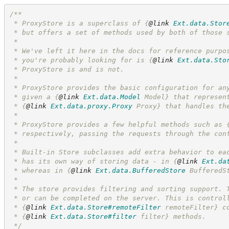
/**
 * ProxyStore is a superclass of 
{
@link
Ext.data.Stor
 * but offers a set of methods used by both of those 
 *
 * We've left it here in the docs for reference purpo
 * you're probably looking for is 
{
@link
Ext.data.Sto
 * ProxyStore is and is not.
 *
 * ProxyStore provides the basic configuration for an
 * given a 
{
@link
Ext.data.Model
 Model}
 that represen
 * 
{
@link
Ext.data.proxy.Proxy
 Proxy}
 that handles th
 *
 * ProxyStore provides a few helpful methods such as 
 * respectively, passing the requests through the con
 *
 * Built-in Store subclasses add extra behavior to ea
 * has its own way of storing data - in 
{
@link
Ext.da
 * whereas in 
{
@link
Ext.data.BufferedStore
 BufferedS
 *
 * The store provides filtering and sorting support. 
 * or can be completed on the server. This is control
 * 
{
@link
Ext.data.Store#remoteFilter
 remoteFilter}
 c
 * 
{
@link
Ext.data.Store#filter
 filter}
 methods.
*/