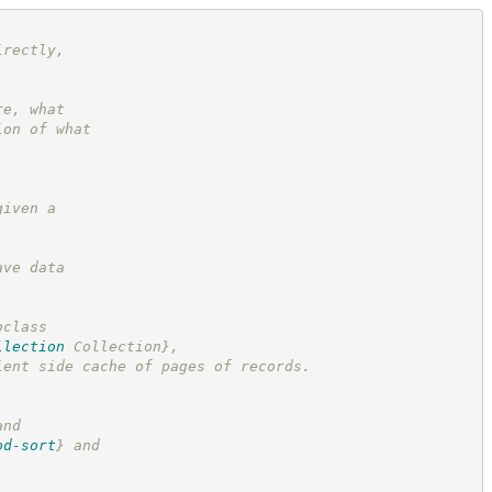
irectly,
re, what
ion of what
given a
ave data
bclass
llection
 Collection}
,
ient side cache of pages of records.
and
od-sort
}
 and