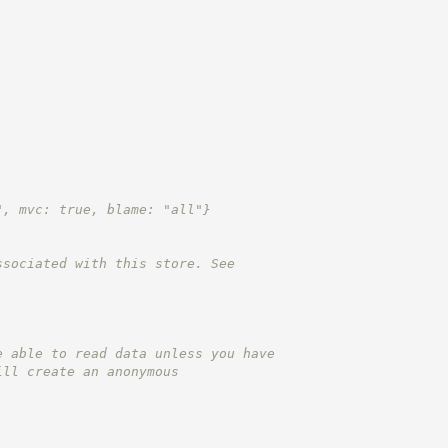
", mvc: true, blame: "all"}
ssociated with this store. See
e able to read data unless you have
ill create an anonymous