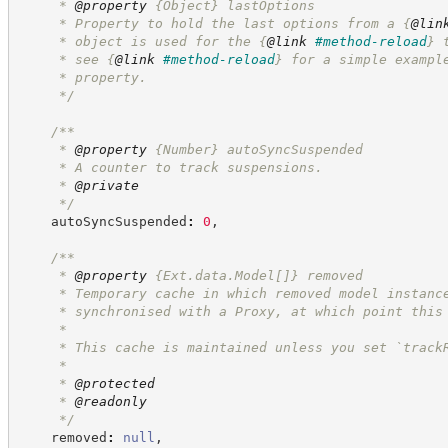
     * 
@property
{Object}
lastOptions
     * Property to hold the last options from a 
{
@lin
     * object is used for the 
{
@link
#method-reload
}
 
     * see 
{
@link
#method-reload
}
 for a simple exampl
     * property.
*/
/**
     * 
@property
{Number}
autoSyncSuspended
     * A counter to track suspensions.
     * 
@private
*/
    autoSyncSuspended
:
0
,
/**
     * 
@property
{Ext.data.Model[]}
removed
     * Temporary cache in which removed model instanc
     * synchronised with a Proxy, at which point this
     *
     * This cache is maintained unless you set `track
     *
     * 
@protected
     * 
@readonly
*/
    removed
:
null
,