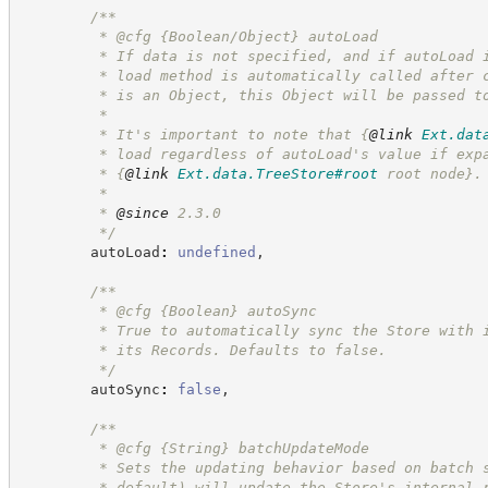
/**
         * @cfg {Boolean/Object} autoLoad
         * If data is not specified, and if autoLoad 
         * load method is automatically called after 
         * is an Object, this Object will be passed t
         *
         * It's important to note that 
{
@link
Ext.dat
         * load regardless of autoLoad's value if exp
         * 
{
@link
Ext.data.TreeStore#root
 root node}
.
         * 
         * 
@since
 2.3.0
*/
        autoLoad
:
undefined
,
/**
         * @cfg 
{Boolean}
autoSync
         * True to automatically sync the Store with 
         * its Records. Defaults to false.
*/
        autoSync
:
false
,
/**
         * @cfg 
{String}
batchUpdateMode
         * Sets the updating behavior based on batch 
         * default) will update the Store's internal 