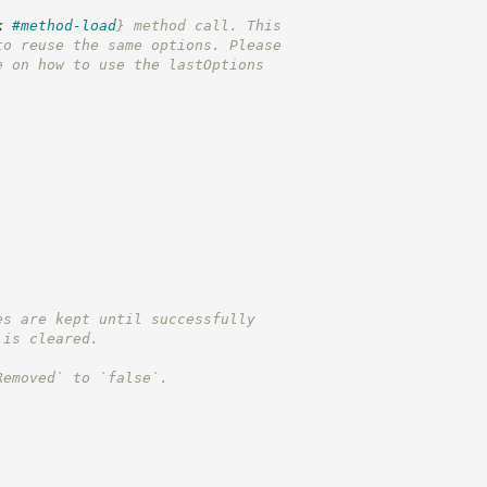
k
#method-load
}
 method call. This
to reuse the same options. Please
e on how to use the lastOptions
es are kept until successfully
 is cleared.
Removed` to `false`.