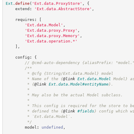
Ext
.
define
(
'
Ext.data.ProxyStore
'
,
{
    extend
:
'
Ext.data.AbstractStore
'
,
    requires
:
[
'
Ext.data.Model
'
,
'
Ext.data.proxy.Proxy
'
,
'
Ext.data.proxy.Memory
'
,
'
Ext.data.operation.*
'
]
,
    config
:
{
//
 @cmd-auto-dependency {aliasPrefix: "model.
/**
         * @cfg {String/Ext.data.Model} model
         * Name of the 
{
@link
Ext.data.Model
 Model}
 a
         * 
{
@link
Ext.data.Model#entityName
}
.
         *
         * May also be the actual Model subclass.
         *
         * This config is required for the store to b
         * defined the 
{
@link
#fields
}
 config which w
         * `Ext.data.Model`.
*/
        model
:
undefined
,