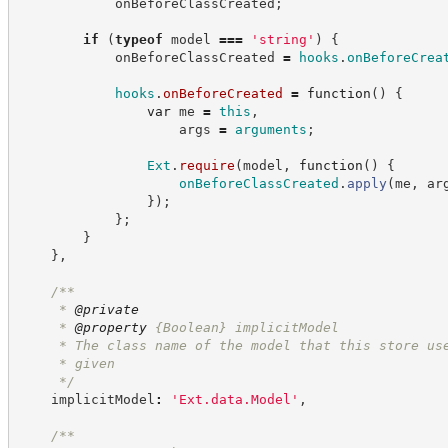
            onBeforeClassCreated
;
if
(
typeof
 model 
===
'
string
'
)
{
            onBeforeClassCreated 
=
hooks
.
onBeforeCrea
hooks
.
onBeforeCreated
=
function
(
)
{
var
 me 
=
this
,
                    args 
=
arguments
;
Ext
.
require
(
model
,
function
(
)
{
onBeforeClassCreated
.
apply
(
me
,
 ar
}
)
;
}
;
}
}
,
/**
     * 
@private
     * 
@property
{Boolean}
implicitModel
     * The class name of the model that this store us
     * given
*/
    implicitModel
:
'
Ext.data.Model
'
,
/**