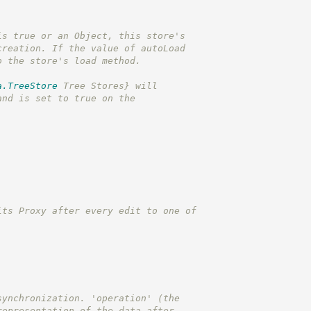
is true or an Object, this store's
creation. If the value of autoLoad
o the store's load method.
a.TreeStore
 Tree Stores}
 will  
and is set to true on the 
its Proxy after every edit to one of
synchronization. 'operation' (the
representation of the data after