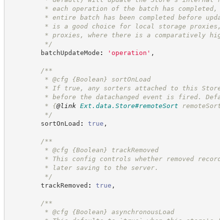
         * each operation of the batch has completed,
         * entire batch has been completed before upd
         * is a good choice for local storage proxies
         * proxies, where there is a comparatively hi
*/
        batchUpdateMode
:
'
operation
'
,
/**
         * @cfg 
{Boolean}
sortOnLoad
         * If true, any sorters attached to this Stor
         * before the datachanged event is fired. Def
         * 
{
@link
Ext.data.Store#remoteSort
 remoteSor
*/
        sortOnLoad
:
true
,
/**
         * @cfg 
{Boolean}
trackRemoved
         * This config controls whether removed recor
         * later saving to the server.
*/
        trackRemoved
:
true
,
/**
         * @cfg 
{Boolean}
asynchronousLoad