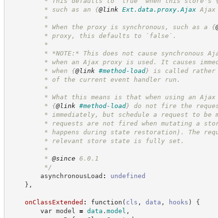
         * This defaults to `true` when this store's 
         * such as an 
{
@link
Ext.data.proxy.Ajax
 Ajax
         *
         * When the proxy is synchronous, such as a 
{
         * proxy, this defaults to `false`.
         *
         * *NOTE:* This does not cause synchronous Aj
         * when an Ajax proxy is used. It causes imme
         * when 
{
@link
#method-load
}
 is called rather
         * of the current event handler run.
         *
         * What this means is that when using an Ajax
         * 
{
@link
#method-load
}
 do not fire the reque
         * immediately, but schedule a request to be 
         * requests are not fired when mutating a sto
         * happens during state restoration). The req
         * relevant store state is fully set.
         *
         * 
@since
 6.0.1
*/
        asynchronousLoad
:
undefined
}
,
onClassExtended
:
function
(
cls
,
data
,
hooks
)
{
var
 model 
=
data
.
model
,