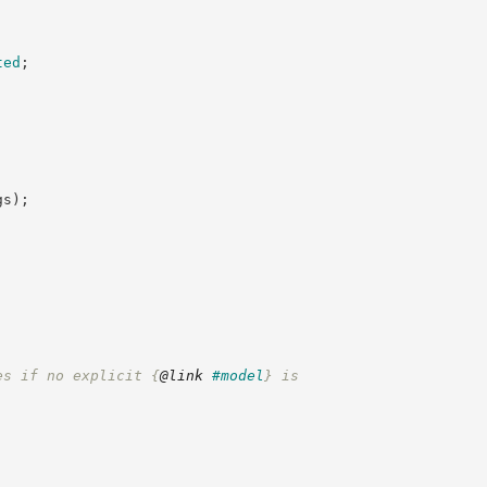
ted
;
gs
)
;
es if no explicit 
{
@link
#model
}
 is