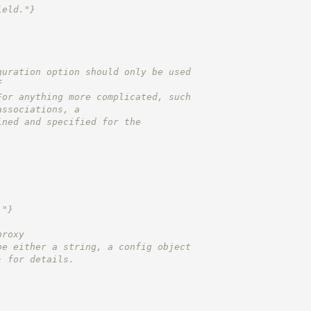
ield."}
guration option should only be used 
f 
For anything more complicated, such 
associations, a 
ined and specified for the 
."}
proxy
be either a string, a config object
}
 for details.