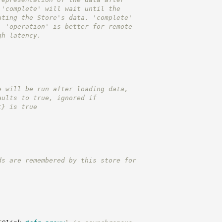
 'complete' will wait until the
ating the Store's data. 'complete'
, 'operation' is better for remote
gh latency.
e will be run after loading data,
aults to true, ignored if
t}
 is true
ds are remembered by this store for