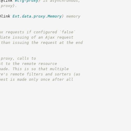
{
@link
#cfg-proxy
}
 is asynchronous,
 proxy}
.
@link
Ext.data.proxy.Memory
}
 memory
ax requests if configured `false`
diate issuing of an Ajax request
 than issuing the request at the end
 proxy, calls to 
st to the remote resource 
made. This is so that multiple 
re's remote filters and sorters (as 
uest is made only once after all 