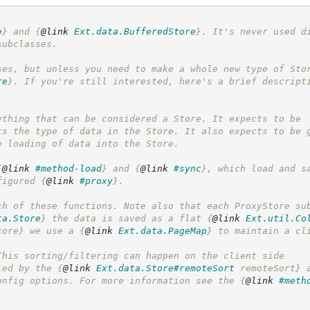
e
}
 and 
{
@link
Ext.data.BufferedStore
}
. It's never used d
subclasses.
ses, but unless you need to make a whole new type of Sto
re
}
. If you're still interested, here's a brief descript
ything that can be considered a Store. It expects to be
ts the type of data in the Store. It also expects to be 
e loading of data into the Store.
{
@link
#method-load
}
 and 
{
@link
#sync
}
, which load and s
figured 
{
@link
#proxy
}
.
ch of these functions. Note also that each ProxyStore su
ta.Store
}
 the data is saved as a flat 
{
@link
Ext.util.Co
tore}
 we use a 
{
@link
Ext.data.PageMap
}
 to maintain a cl
This sorting/filtering can happen on the client side
led by the 
{
@link
Ext.data.Store#remoteSort
 remoteSort}
 
onfig options. For more information see the 
{
@link
#meth