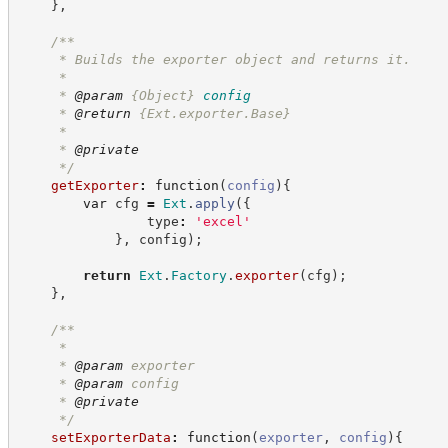
}
,
/**
     * Builds the exporter object and returns it.
     *
     * 
@param
{Object}
config
     * 
@return
{Ext.exporter.Base}
     *
     * 
@private
*/
getExporter
:
function
(
config
)
{
var
 cfg 
=
Ext
.
apply
(
{
                type
:
'
excel
'
}
,
 config
)
;
return
Ext
.
Factory
.
exporter
(
cfg
)
;
}
,
/**
     *
     * 
@param
 exporter
     * 
@param
 config
     * 
@private
*/
setExporterData
:
function
(
exporter
,
config
)
{