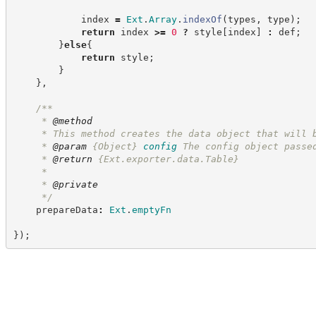
            index 
=
Ext
.
Array
.
indexOf
(
types
,
 type
)
;
return
 index 
>=
0
?
 style
[
index
]
:
 def
;
}
else
{
return
 style
;
}
}
,
/**
     * 
@method
     * This method creates the data object that will 
     * 
@param
{Object}
config
The config object passe
     * 
@return
{Ext.exporter.data.Table}
     *
     * 
@private
*/
    prepareData
:
Ext
.
emptyFn
}
)
;