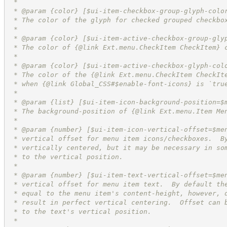
 *
 * @param {color} [$ui-item-checkbox-group-glyph-colo
 * The color of the glyph for checked grouped checkbo
 *
 * @param {color} [$ui-item-active-checkbox-group-gly
 * The color of {@link Ext.menu.CheckItem CheckItem} 
 *
 * @param {color} [$ui-item-active-checkbox-glyph-col
 * The color of the {@link Ext.menu.CheckItem CheckIt
 * when {@link Global_CSS#$enable-font-icons} is `tru
 *
 * @param {list} [$ui-item-icon-background-position=$
 * The background-position of {@link Ext.menu.Item Me
 *
 * @param {number} [$ui-item-icon-vertical-offset=$me
 * vertical offset for menu item icons/checkboxes.  B
 * vertically centered, but it may be necessary in so
 * to the vertical position.
 *
 * @param {number} [$ui-item-text-vertical-offset=$me
 * vertical offset for menu item text.  By default th
 * equal to the menu item's content-height, however, 
 * result in perfect vertical centering.  Offset can 
 * to the text's vertical position.
 *