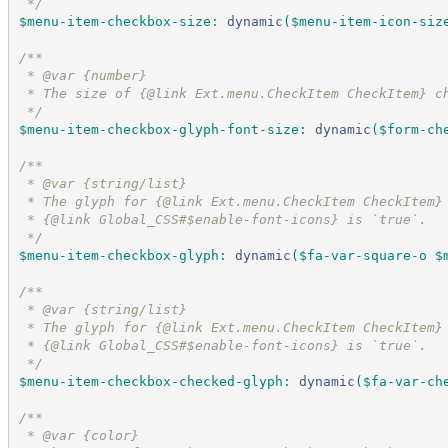
*/
$menu-item-checkbox-size
:
dynamic
(
$menu-item-icon-siz
/*
*
 * @var {number}
 * The size of {@link Ext.menu.CheckItem CheckItem} c
*/
$menu-item-checkbox-glyph-font-size
:
dynamic
(
$form-ch
/*
*
 * @var {string/list}
 * The glyph for {@link Ext.menu.CheckItem CheckItem}
 * {@link Global_CSS#$enable-font-icons} is `true`.
*/
$menu-item-checkbox-glyph
:
dynamic
(
$fa-var-square-o
$
/*
*
 * @var {string/list}
 * The glyph for {@link Ext.menu.CheckItem CheckItem}
 * {@link Global_CSS#$enable-font-icons} is `true`.
*/
$menu-item-checkbox-checked-glyph
:
dynamic
(
$fa-var-ch
/*
*
 * @var {color}