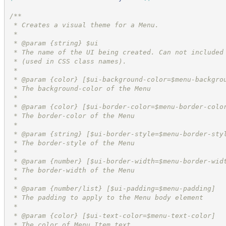
/*
*
 * Creates a visual theme for a Menu.
 *
 * @param {string} $ui
 * The name of the UI being created. Can not included
 * (used in CSS class names).
 *
 * @param {color} [$ui-background-color=$menu-backgro
 * The background-color of the Menu
 *
 * @param {color} [$ui-border-color=$menu-border-colo
 * The border-color of the Menu
 *
 * @param {string} [$ui-border-style=$menu-border-sty
 * The border-style of the Menu
 *
 * @param {number} [$ui-border-width=$menu-border-wid
 * The border-width of the Menu
 *
 * @param {number/list} [$ui-padding=$menu-padding]
 * The padding to apply to the Menu body element
 *
 * @param {color} [$ui-text-color=$menu-text-color]
 * The color of Menu Item text