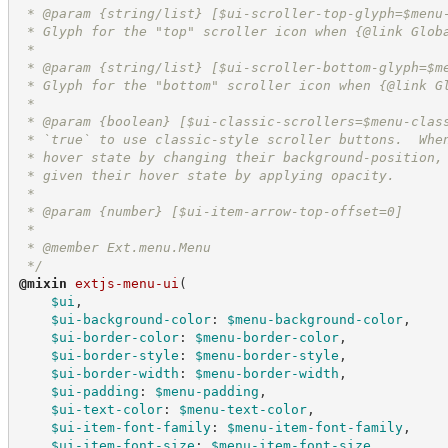
 * @param {string/list} [$ui-scroller-top-glyph=$menu
 * Glyph for the "top" scroller icon when {@link Glob
 *
 * @param {string/list} [$ui-scroller-bottom-glyph=$m
 * Glyph for the "bottom" scroller icon when {@link G
 *
 * @param {boolean} [$ui-classic-scrollers=$menu-clas
 * `true` to use classic-style scroller buttons.  Whe
 * hover state by changing their background-position,
 * given their hover state by applying opacity.
 *
 * @param {number} [$ui-item-arrow-top-offset=0]
 *
 * @member Ext.menu.Menu
*/
@
mixin
extjs-menu-ui
(
$ui
,
$ui-background-color
:
$menu-background-color
,
$ui-border-color
:
$menu-border-color
,
$ui-border-style
:
$menu-border-style
,
$ui-border-width
:
$menu-border-width
,
$ui-padding
:
$menu-padding
,
$ui-text-color
:
$menu-text-color
,
$ui-item-font-family
:
$menu-item-font-family
,
$ui-item-font-size
:
$menu-item-font-size
,