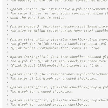
 * The opacity to use for menu icons configured using
 *
 * @param {color} [$ui-item-active-glyph-color=$menu-
 * The color to use for menu icons configured using {
 * when the menu item is active.
 *
 * @param {number} [$ui-item-checkbox-size=$menu-item
 * The size of {@link Ext.menu.Item Menu Item} checkb
 *
 * @param {string/list} [$ui-item-checkbox-glyph=$men
 * The glyph for {@link Ext.menu.CheckItem CheckItem}
 * {@link Global_CSS#$enable-font-icons} is `true`.
 *
 * @param {string/list} [$ui-item-checkbox-checked-gl
 * The glyph for {@link Ext.menu.CheckItem CheckItem}
 * {@link Global_CSS#$enable-font-icons} is `true`.
 *
 * @param {color} [$ui-item-checkbox-glyph-color=$men
 * The color of the glyph for grouped checkboxes.
 *
 * @param {string/list} [$ui-item-checkbox-group-glyp
 * The glyph for grouped checkboxes.
 *
 * @param {string/list} [$ui-item-checkbox-group-chec
 * The glyph for checked grouped checkboxes.