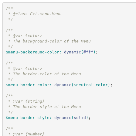
/*
*
 * @class Ext.menu.Menu
*/
/*
*
 * @var {color}
 * The background-color of the Menu
*/
$menu-background-color
:
dynamic
(
#
fff
)
;
/*
*
 * @var {color}
 * The border-color of the Menu
*/
$menu-border-color
:
dynamic
(
$neutral-color
)
;
/*
*
 * @var {string}
 * The border-style of the Menu
*/
$menu-border-style
:
dynamic
(
solid
)
;
/*
*
 * @var {number}