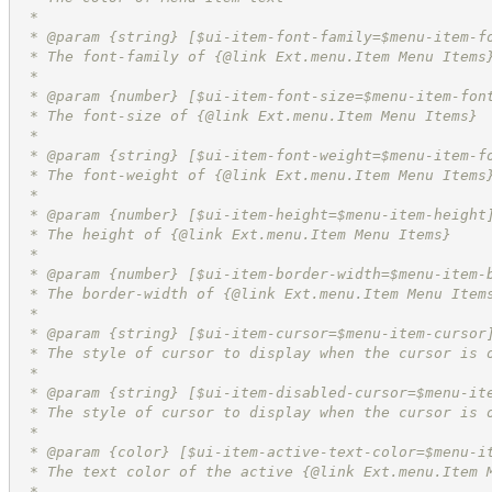
 *
 * @param {string} [$ui-item-font-family=$menu-item-f
 * The font-family of {@link Ext.menu.Item Menu Items
 *
 * @param {number} [$ui-item-font-size=$menu-item-fon
 * The font-size of {@link Ext.menu.Item Menu Items}
 *
 * @param {string} [$ui-item-font-weight=$menu-item-f
 * The font-weight of {@link Ext.menu.Item Menu Items
 *
 * @param {number} [$ui-item-height=$menu-item-height
 * The height of {@link Ext.menu.Item Menu Items}
 *
 * @param {number} [$ui-item-border-width=$menu-item-
 * The border-width of {@link Ext.menu.Item Menu Item
 *
 * @param {string} [$ui-item-cursor=$menu-item-cursor
 * The style of cursor to display when the cursor is 
 *
 * @param {string} [$ui-item-disabled-cursor=$menu-it
 * The style of cursor to display when the cursor is 
 *
 * @param {color} [$ui-item-active-text-color=$menu-i
 * The text color of the active {@link Ext.menu.Item 
 *