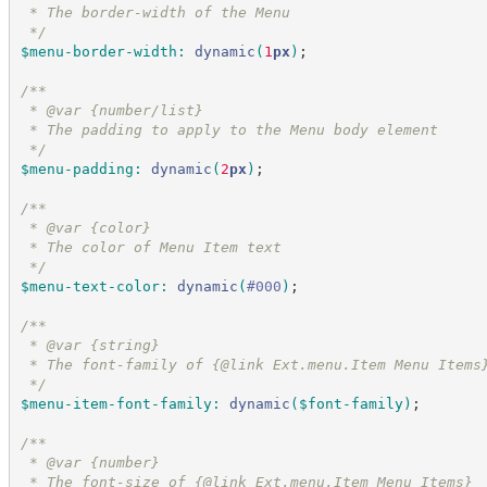
 * The border-width of the Menu
*/
$menu-border-width
:
dynamic
(
1
px
)
;
/*
*
 * @var {number/list}
 * The padding to apply to the Menu body element
*/
$menu-padding
:
dynamic
(
2
px
)
;
/*
*
 * @var {color}
 * The color of Menu Item text
*/
$menu-text-color
:
dynamic
(
#
000
)
;
/*
*
 * @var {string}
 * The font-family of {@link Ext.menu.Item Menu Items
*/
$menu-item-font-family
:
dynamic
(
$font-family
)
;
/*
*
 * @var {number}
 * The font-size of {@link Ext.menu.Item Menu Items}