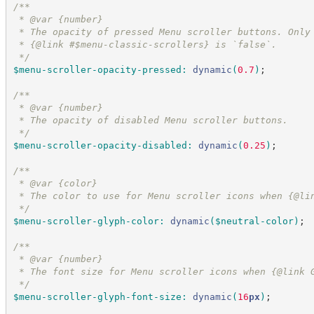
/*
*
 * @var {number}
 * The opacity of pressed Menu scroller buttons. Only
 * {@link #$menu-classic-scrollers} is `false`.
*/
$menu-scroller-opacity-pressed
:
dynamic
(
0.7
)
;
/*
*
 * @var {number}
 * The opacity of disabled Menu scroller buttons.
*/
$menu-scroller-opacity-disabled
:
dynamic
(
0.25
)
;
/*
*
 * @var {color}
 * The color to use for Menu scroller icons when {@li
*/
$menu-scroller-glyph-color
:
dynamic
(
$neutral-color
)
;
/*
*
 * @var {number}
 * The font size for Menu scroller icons when {@link 
*/
$menu-scroller-glyph-font-size
:
dynamic
(
16
px
)
;