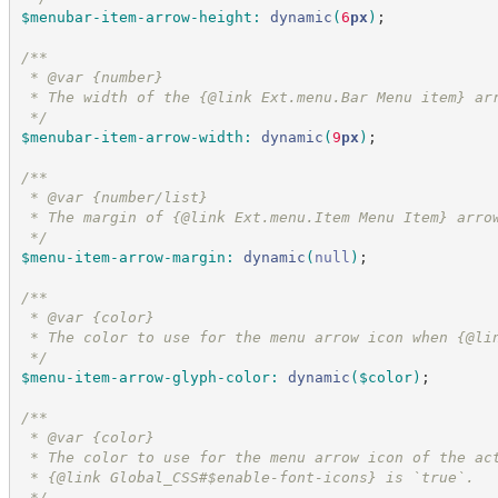
$menubar-item-arrow-height
:
dynamic
(
6
px
)
;
/*
*
 * @var {number}
 * The width of the {@link Ext.menu.Bar Menu item} ar
*/
$menubar-item-arrow-width
:
dynamic
(
9
px
)
;
/*
*
 * @var {number/list}
 * The margin of {@link Ext.menu.Item Menu Item} arro
*/
$menu-item-arrow-margin
:
dynamic
(
null
)
;
/*
*
 * @var {color}
 * The color to use for the menu arrow icon when {@li
*/
$menu-item-arrow-glyph-color
:
dynamic
(
$color
)
;
/*
*
 * @var {color}
 * The color to use for the menu arrow icon of the ac
 * {@link Global_CSS#$enable-font-icons} is `true`.
*/