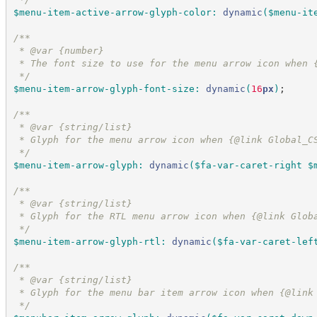
$menu-item-active-arrow-glyph-color
:
dynamic
(
$menu-it
/*
*
 * @var {number}
 * The font size to use for the menu arrow icon when 
*/
$menu-item-arrow-glyph-font-size
:
dynamic
(
16
px
)
;
/*
*
 * @var {string/list}
 * Glyph for the menu arrow icon when {@link Global_C
*/
$menu-item-arrow-glyph
:
dynamic
(
$fa-var-caret-right
$
/*
*
 * @var {string/list}
 * Glyph for the RTL menu arrow icon when {@link Glob
*/
$menu-item-arrow-glyph-rtl
:
dynamic
(
$fa-var-caret-lef
/*
*
 * @var {string/list}
 * Glyph for the menu bar item arrow icon when {@link
*/