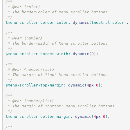
/*
*
 * @var {color}
 * The border-color of Menu scroller buttons
*/
$menu-scroller-border-color
:
dynamic
(
$neutral-color
)
;
/*
*
 * @var {number}
 * The border-width of Menu scroller buttons
*/
$menu-scroller-border-width
:
dynamic
(
0
)
;
/*
*
 * @var {number/list}
 * The margin of "top" Menu scroller buttons
*/
$menu-scroller-top-margin
:
dynamic
(
4
px
 0
)
;
/*
*
 * @var {number/list}
 * The margin of "bottom" Menu scroller buttons
*/
$menu-scroller-bottom-margin
:
dynamic
(
4
px
 0
)
;
/*
*