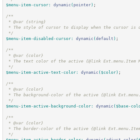
$menu-item-cursor
:
dynamic
(
pointer
)
;
/*
*
 * @var {string}
 * The style of cursor to display when the cursor is 
*/
$menu-item-disabled-cursor
:
dynamic
(
default
)
;
/*
*
 * @var {color}
 * The text color of the active {@link Ext.menu.Item 
*/
$menu-item-active-text-color
:
dynamic
(
$color
)
;
/*
*
 * @var {color}
 * The background-color of the active {@link Ext.menu
*/
$menu-item-active-background-color
:
dynamic
(
$base-col
/*
*
 * @var {color}
 * The border-color of the active {@link Ext.menu.Ite
*/
$menu-item-active-border-color
:
dynamic
(
adjust-color
(