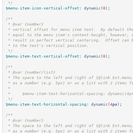
*/
$menu-item-icon-vertical-offset
:
dynamic
(
0
)
;
/*
*
 * @var {number}
 * vertical offset for menu item text.  By default th
 * equal to the menu item's content-height, however, 
 * result in perfect vertical centering.  Offset can 
 * to the text's vertical position.
*/
$menu-item-text-vertical-offset
:
dynamic
(
0
)
;
/*
*
 * @var {number/list}
 * The space to the left and right of {@link Ext.menu
 * as a number (e.g. 5px) or as a list with 2 items f
 *
 *     $menu-item-text-horizontal-spacing: dynamic(4p
*/
$menu-item-text-horizontal-spacing
:
dynamic
(
4
px
)
;
/*
*
 * @var {number}
 * The space to the left and right of {@link Ext.menu
 * as a number (e.g. 5px) or as a list with 2 items f