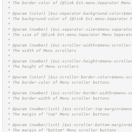
 * The border-color of {@link Ext.menu.Separator Menu
 *
 * @param {color} [$ui-separator-background-color=$me
 * The background-color of {@link Ext.menu.Separator 
 *
 * @param {number} [$ui-separator-size=$menu-separato
 * The size of {@link Ext.menu.Separator Menu Separat
 *
 * @param {number} [$ui-scroller-width=$menu-scroller
 * The width of Menu scrollers
 *
 * @param {number} [$ui-scroller-height=$menu-scrolle
 * The height of Menu scrollers
 *
 * @param {color} [$ui-scroller-border-color=$menu-sc
 * The border-color of Menu scroller buttons
 *
 * @param {number} [$ui-scroller-border-width=$menu-s
 * The border-width of Menu scroller buttons
 *
 * @param {number/list} [$ui-scroller-top-margin=$men
 * The margin of "top" Menu scroller buttons
 *
 * @param {number/list} [$ui-scroller-bottom-margin=$
 * The margin of "bottom" Menu scroller buttons