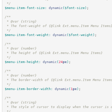
*/
$menu-item-font-size
:
dynamic
(
$font-size
)
;
/*
*
 * @var {string}
 * The font-weight of {@link Ext.menu.Item Menu Items
*/
$menu-item-font-weight
:
dynamic
(
$font-weight
)
;
/*
*
 * @var {number}
 * The height of {@link Ext.menu.Item Menu Items}
*/
$menu-item-height
:
dynamic
(
24
px
)
;
/*
*
 * @var {number}
 * The border-width of {@link Ext.menu.Item Menu Item
*/
$menu-item-border-width
:
dynamic
(
1
px
)
;
/*
*
 * @var {string}
 * The style of cursor to display when the cursor is 
*/