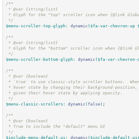
/*
*
 * @var {string/list}
 * Glyph for the "top" scroller icon when {@link Glob
*/
$menu-scroller-top-glyph
:
dynamic
(
$fa-var-chevron-up
/*
*
 * @var {string/list}
 * Glyph for the "bottom" scroller icon when {@link G
*/
$menu-scroller-bottom-glyph
:
dynamic
(
$fa-var-chevron-
/*
*
 * @var {boolean}
 * `true` to use classic-style scroller buttons.  Whe
 * hover state by changing their background-position,
 * given their hover state by applying opacity.
*/
$menu-classic-scrollers
:
dynamic
(
false
)
;
/*
*
 * @var {boolean}
 * True to include the "default" menu UI
*/
$include-menu-default-ui
:
dynamic
(
$include-default-ui