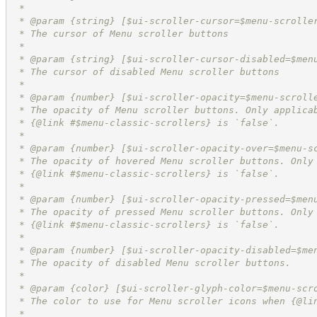
 *
 * @param {string} [$ui-scroller-cursor=$menu-scrolle
 * The cursor of Menu scroller buttons
 *
 * @param {string} [$ui-scroller-cursor-disabled=$men
 * The cursor of disabled Menu scroller buttons
 *
 * @param {number} [$ui-scroller-opacity=$menu-scroll
 * The opacity of Menu scroller buttons. Only applica
 * {@link #$menu-classic-scrollers} is `false`.
 *
 * @param {number} [$ui-scroller-opacity-over=$menu-s
 * The opacity of hovered Menu scroller buttons. Only
 * {@link #$menu-classic-scrollers} is `false`.
 *
 * @param {number} [$ui-scroller-opacity-pressed=$men
 * The opacity of pressed Menu scroller buttons. Only
 * {@link #$menu-classic-scrollers} is `false`.
 *
 * @param {number} [$ui-scroller-opacity-disabled=$me
 * The opacity of disabled Menu scroller buttons.
 *
 * @param {color} [$ui-scroller-glyph-color=$menu-scr
 * The color to use for Menu scroller icons when {@li
 *