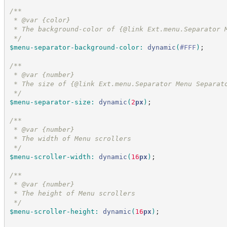
/*
*
 * @var {color}
 * The background-color of {@link Ext.menu.Separator 
*/
$menu-separator-background-color
:
dynamic
(
#
FFF
)
;
/*
*
 * @var {number}
 * The size of {@link Ext.menu.Separator Menu Separat
*/
$menu-separator-size
:
dynamic
(
2
px
)
;
/*
*
 * @var {number}
 * The width of Menu scrollers
*/
$menu-scroller-width
:
dynamic
(
16
px
)
;
/*
*
 * @var {number}
 * The height of Menu scrollers
*/
$menu-scroller-height
:
dynamic
(
16
px
)
;