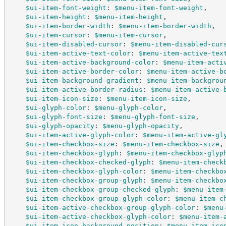
$ui-item-font-weight
:
$menu-item-font-weight
,
$ui-item-height
:
$menu-item-height
,
$ui-item-border-width
:
$menu-item-border-width
,
$ui-item-cursor
:
$menu-item-cursor
,
$ui-item-disabled-cursor
:
$menu-item-disabled-cur
$ui-item-active-text-color
:
$menu-item-active-tex
$ui-item-active-background-color
:
$menu-item-acti
$ui-item-active-border-color
:
$menu-item-active-b
$ui-item-background-gradient
:
$menu-item-backgrou
$ui-item-active-border-radius
:
$menu-item-active-
$ui-item-icon-size
:
$menu-item-icon-size
,
$ui-glyph-color
:
$menu-glyph-color
,
$ui-glyph-font-size
:
$menu-glyph-font-size
,
$ui-glyph-opacity
:
$menu-glyph-opacity
,
$ui-item-active-glyph-color
:
$menu-item-active-gl
$ui-item-checkbox-size
:
$menu-item-checkbox-size
,
$ui-item-checkbox-glyph
:
$menu-item-checkbox-glyp
$ui-item-checkbox-checked-glyph
:
$menu-item-check
$ui-item-checkbox-glyph-color
:
$menu-item-checkbo
$ui-item-checkbox-group-glyph
:
$menu-item-checkbo
$ui-item-checkbox-group-checked-glyph
:
$menu-item
$ui-item-checkbox-group-glyph-color
:
$menu-item-c
$ui-item-active-checkbox-group-glyph-color
:
$menu
$ui-item-active-checkbox-glyph-color
:
$menu-item-
$ui-item-icon-background-position
:
$menu-item-ico