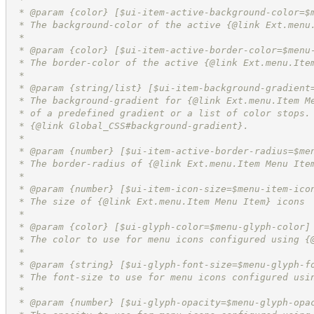
 * @param {color} [$ui-item-active-background-color=$
 * The background-color of the active {@link Ext.menu
 *
 * @param {color} [$ui-item-active-border-color=$menu
 * The border-color of the active {@link Ext.menu.Ite
 *
 * @param {string/list} [$ui-item-background-gradient
 * The background-gradient for {@link Ext.menu.Item M
 * of a predefined gradient or a list of color stops.
 * {@link Global_CSS#background-gradient}.
 *
 * @param {number} [$ui-item-active-border-radius=$me
 * The border-radius of {@link Ext.menu.Item Menu Ite
 *
 * @param {number} [$ui-item-icon-size=$menu-item-ico
 * The size of {@link Ext.menu.Item Menu Item} icons
 *
 * @param {color} [$ui-glyph-color=$menu-glyph-color]
 * The color to use for menu icons configured using {
 *
 * @param {string} [$ui-glyph-font-size=$menu-glyph-f
 * The font-size to use for menu icons configured usi
 *
 * @param {number} [$ui-glyph-opacity=$menu-glyph-opa