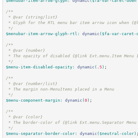
$menubar-item-arrow-glyph
:
dynamic
(
$fa-var-caret-down
/*
*
 * @var {string/list}
 * Glyph for the RTL menu bar item arrow icon when {@
*/
$menubar-item-arrow-glyph-rtl
:
dynamic
(
$fa-var-caret-
/*
*
 * @var {number}
 * The opacity of disabled {@link Ext.menu.Item Menu 
*/
$menu-item-disabled-opacity
:
dynamic
(
.5
)
;
/*
*
 * @var {number/list}
 * The margin non-MenuItems placed in a Menu
*/
$menu-component-margin
:
dynamic
(
0
)
;
/*
*
 * @var {color}
 * The border-color of {@link Ext.menu.Separator Menu
*/
$menu-separator-border-color
:
dynamic
(
$neutral-color
)