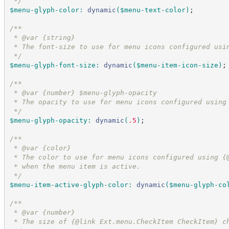
*/
$menu-glyph-color
:
dynamic
(
$menu-text-color
)
;
/*
*
 * @var {string}
 * The font-size to use for menu icons configured usi
*/
$menu-glyph-font-size
:
dynamic
(
$menu-item-icon-size
)
;
/*
*
 * @var {number} $menu-glyph-opacity
 * The opacity to use for menu icons configured using
*/
$menu-glyph-opacity
:
dynamic
(
.5
)
;
/*
*
 * @var {color}
 * The color to use for menu icons configured using {
 * when the menu item is active.
*/
$menu-item-active-glyph-color
:
dynamic
(
$menu-glyph-co
/*
*
 * @var {number}
 * The size of {@link Ext.menu.CheckItem CheckItem} c