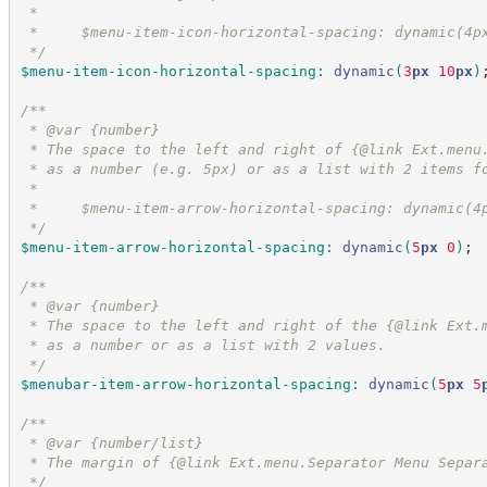
 *
 *     $menu-item-icon-horizontal-spacing: dynamic(4p
*/
$menu-item-icon-horizontal-spacing
:
dynamic
(
3
px
 10
px
)
/*
*
 * @var {number}
 * The space to the left and right of {@link Ext.menu
 * as a number (e.g. 5px) or as a list with 2 items f
 *
 *     $menu-item-arrow-horizontal-spacing: dynamic(4
*/
$menu-item-arrow-horizontal-spacing
:
dynamic
(
5
px
 0
)
;
/*
*
 * @var {number}
 * The space to the left and right of the {@link Ext.
 * as a number or as a list with 2 values.
*/
$menubar-item-arrow-horizontal-spacing
:
dynamic
(
5
px
 5
/*
*
 * @var {number/list}
 * The margin of {@link Ext.menu.Separator Menu Separ
*/