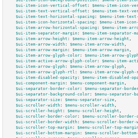
$ui-item-icon-vertical-offset
:
$menu-item-icon-ve
$ui-item-text-vertical-offset
:
$menu-item-text-ve
$ui-item-text-horizontal-spacing
:
$menu-item-text
$ui-item-icon-horizontal-spacing
:
$menu-item-icon
$ui-item-arrow-horizontal-spacing
:
$menu-item-arr
$ui-item-separator-margin
:
$menu-item-separator-m
$ui-item-arrow-height
:
$menu-item-arrow-height
,
$ui-item-arrow-width
:
$menu-item-arrow-width
,
$ui-item-arrow-margin
:
$menu-item-arrow-margin
,
$ui-item-arrow-glyph-color
:
$menu-item-arrow-glyp
$ui-item-active-arrow-glyph-color
:
$menu-item-act
$ui-item-arrow-glyph
:
$menu-item-arrow-glyph
,
$ui-item-arrow-glyph-rtl
:
$menu-item-arrow-glyph-
$ui-item-disabled-opacity
:
$menu-item-disabled-op
$ui-component-margin
:
$menu-component-margin
,
$ui-separator-border-color
:
$menu-separator-borde
$ui-separator-background-color
:
$menu-separator-b
$ui-separator-size
:
$menu-separator-size
,
$ui-scroller-width
:
$menu-scroller-width
,
$ui-scroller-height
:
$menu-scroller-height
,
$ui-scroller-border-color
:
$menu-scroller-border-
$ui-scroller-border-width
:
$menu-scroller-border-
$ui-scroller-top-margin
:
$menu-scroller-top-margi
$ui-scroller-bottom-margin
:
$menu-scroller-bottom