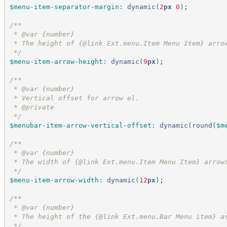
$menu-item-separator-margin
:
dynamic
(
2
px
 0
)
;
/*
*
 * @var {number}
 * The height of {@link Ext.menu.Item Menu Item} arro
*/
$menu-item-arrow-height
:
dynamic
(
9
px
)
;
/*
*
 * @var {number}
 * Vertical offset for arrow el.
 * @private
*/
$menubar-item-arrow-vertical-offset
:
dynamic
(
round
(
$m
/*
*
 * @var {number}
 * The width of {@link Ext.menu.Item Menu Item} arrow
*/
$menu-item-arrow-width
:
dynamic
(
12
px
)
;
/*
*
 * @var {number}
 * The height of the {@link Ext.menu.Bar Menu item} a
*/