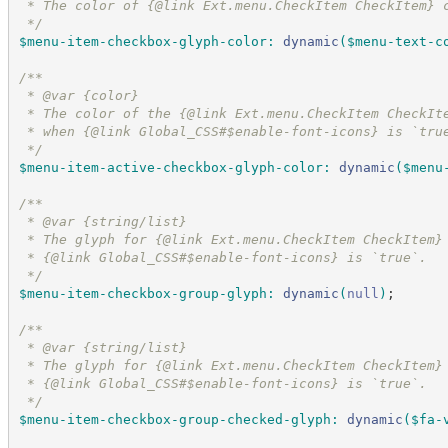
 * The color of {@link Ext.menu.CheckItem CheckItem} 
*/
$menu-item-checkbox-glyph-color
:
dynamic
(
$menu-text-c
/*
*
 * @var {color}
 * The color of the {@link Ext.menu.CheckItem CheckIt
 * when {@link Global_CSS#$enable-font-icons} is `tru
*/
$menu-item-active-checkbox-glyph-color
:
dynamic
(
$menu
/*
*
 * @var {string/list}
 * The glyph for {@link Ext.menu.CheckItem CheckItem}
 * {@link Global_CSS#$enable-font-icons} is `true`.
*/
$menu-item-checkbox-group-glyph
:
dynamic
(
null
)
;
/*
*
 * @var {string/list}
 * The glyph for {@link Ext.menu.CheckItem CheckItem}
 * {@link Global_CSS#$enable-font-icons} is `true`.
*/
$menu-item-checkbox-group-checked-glyph
:
dynamic
(
$fa-