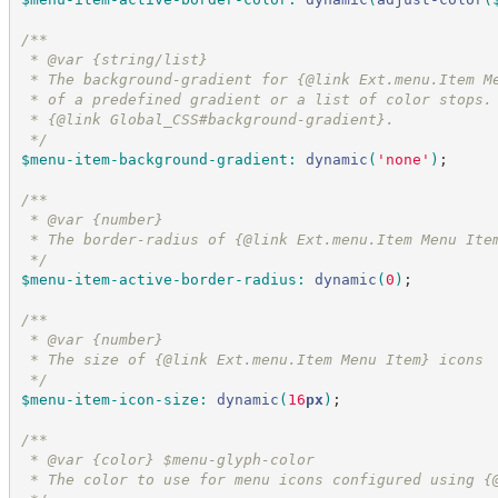
/*
*
 * @var {string/list}
 * The background-gradient for {@link Ext.menu.Item M
 * of a predefined gradient or a list of color stops.
 * {@link Global_CSS#background-gradient}.
*/
$menu-item-background-gradient
:
dynamic
(
'
none
'
)
;
/*
*
 * @var {number}
 * The border-radius of {@link Ext.menu.Item Menu Ite
*/
$menu-item-active-border-radius
:
dynamic
(
0
)
;
/*
*
 * @var {number}
 * The size of {@link Ext.menu.Item Menu Item} icons
*/
$menu-item-icon-size
:
dynamic
(
16
px
)
;
/*
*
 * @var {color} $menu-glyph-color
 * The color to use for menu icons configured using {