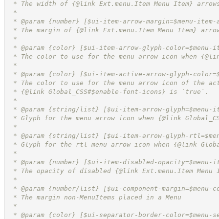
 * The width of {@link Ext.menu.Item Menu Item} arrow
 *
 * @param {number} [$ui-item-arrow-margin=$menu-item-
 * The margin of {@link Ext.menu.Item Menu Item} arro
 *
 * @param {color} [$ui-item-arrow-glyph-color=$menu-i
 * The color to use for the menu arrow icon when {@li
 *
 * @param {color} [$ui-item-active-arrow-glyph-color=
 * The color to use for the menu arrow icon of the ac
 * {@link Global_CSS#$enable-font-icons} is `true`.
 *
 * @param {string/list} [$ui-item-arrow-glyph=$menu-i
 * Glyph for the menu arrow icon when {@link Global_C
 *
 * @param {string/list} [$ui-item-arrow-glyph-rtl=$me
 * Glyph for the rtl menu arrow icon when {@link Glob
 *
 * @param {number} [$ui-item-disabled-opacity=$menu-i
 * The opacity of disabled {@link Ext.menu.Item Menu 
 *
 * @param {number/list} [$ui-component-margin=$menu-c
 * The margin non-MenuItems placed in a Menu
 *
 * @param {color} [$ui-separator-border-color=$menu-s