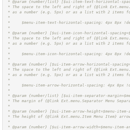
 * @param {number/list} [$ui-item-text-horizontal-spa
 * The space to the left and right of {@link Ext.menu
 * as a number (e.g. 5px) or as a list with 2 items f
 *
 *     $menu-item-text-horizontal-spacing: 4px 8px !d
 *
 * @param {number} [$ui-item-icon-horizontal-spacing=
 * The space to the left and right of {@link Ext.menu
 * as a number (e.g. 5px) or as a list with 2 items f
 *
 *     $menu-item-icon-horizontal-spacing: 4px 8px !d
 *
 * @param {number} [$ui-item-arrow-horizontal-spacing
 * The space to the left and right of {@link Ext.menu
 * as a number (e.g. 5px) or as a list with 2 items f
 *
 *     $menu-item-arrow-horizontal-spacing: 4px 8px !
 *
 * @param {number/list} [$ui-item-separator-margin=$m
 * The margin of {@link Ext.menu.Separator Menu Separ
 *
 * @param {number} [$ui-item-arrow-height=$menu-item-
 * The height of {@link Ext.menu.Item Menu Item} arro
 *
 * @param {number} [$ui-item-arrow-width=$menu-item-a