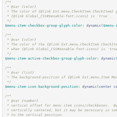
/*
*
 * @var {color}
 * The color of {@link Ext.menu.CheckItem CheckItem} 
 * {@link Global_CSS#$enable-font-icons} is `true`.
*/
$menu-item-checkbox-group-glyph-color
:
dynamic
(
$menu-
/*
*
 * @var {color}
 * The color of the {@link Ext.menu.CheckItem CheckIt
 * when {@link Global_CSS#$enable-font-icons} is `tru
*/
$menu-item-active-checkbox-group-glyph-color
:
dynamic
/*
*
 * @var {list}
 * The background-position of {@link Ext.menu.Item Me
*/
$menu-item-icon-background-position
:
dynamic
(
center
c
/*
*
 * @var {number}
 * vertical offset for menu item icons/checkboxes.  B
 * vertically centered, but it may be necessary in so
 * to the vertical position.