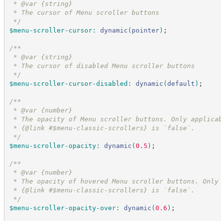
 * @var {string}
 * The cursor of Menu scroller buttons
*/
$menu-scroller-cursor
:
dynamic
(
pointer
)
;
/*
*
 * @var {string}
 * The cursor of disabled Menu scroller buttons
*/
$menu-scroller-cursor-disabled
:
dynamic
(
default
)
;
/*
*
 * @var {number}
 * The opacity of Menu scroller buttons. Only applica
 * {@link #$menu-classic-scrollers} is `false`.
*/
$menu-scroller-opacity
:
dynamic
(
0.5
)
;
/*
*
 * @var {number}
 * The opacity of hovered Menu scroller buttons. Only
 * {@link #$menu-classic-scrollers} is `false`.
*/
$menu-scroller-opacity-over
:
dynamic
(
0.6
)
;