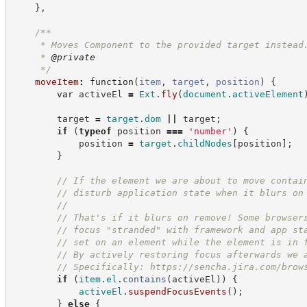
}
,
/**
     * Moves Component to the provided target instead
     * 
@private
*/
moveItem
:
function
(
item
,
target
,
position
)
{
var
 activeEl 
=
Ext
.
fly
(
document
.
activeElement
        target 
=
target
.
dom
||
 target
;
if
(
typeof
 position 
===
'
number
'
)
{
            position 
=
target
.
childNodes
[
position
]
;
}
//
 If the element we are about to move contai
//
 disturb application state when it blurs on
//
//
 That's if it blurs on remove! Some browser
//
 focus "stranded" with framework and app st
//
 set on an element while the element is in 
//
 By actively restoring focus afterwards we 
//
 Specifically: 
https://sencha.jira.com/brow
if
(
item
.
el
.
contains
(
activeEl
)
)
{
activeEl
.
suspendFocusEvents
(
)
;
}
else
{