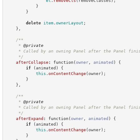
el
.
removeCls
(
removeClasses
)
;
}
}
delete
item
.
ownerLayout
;
}
,
/**
     * 
@private
     * Called by an owning Panel after the Panel fini
*/
afterCollapse
:
function
(
owner
,
animated
)
{
if
(
animated
)
{
this
.
onContentChange
(
owner
)
;
}
}
,
/**
     * 
@private
     * Called by an owning Panel after the Panel fini
*/
afterExpand
:
function
(
owner
,
animated
)
{
if
(
animated
)
{
this
.
onContentChange
(
owner
)
;
}