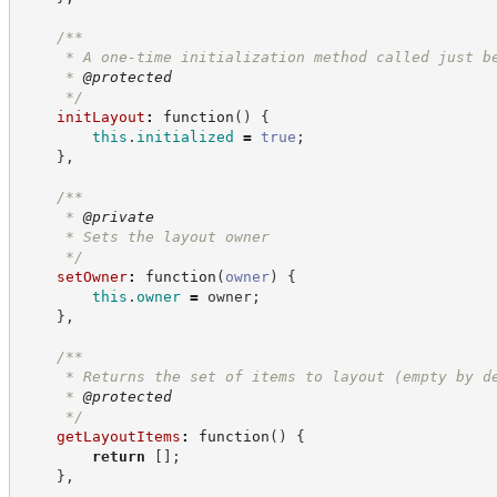
/**
     * A one-time initialization method called just b
     * 
@protected
*/
initLayout
:
function
(
)
{
this
.
initialized
=
true
;
}
,
/**
     * 
@private
     * Sets the layout owner
*/
setOwner
:
function
(
owner
)
{
this
.
owner
=
 owner
;
}
,
/**
     * Returns the set of items to layout (empty by d
     * 
@protected
*/
getLayoutItems
:
function
(
)
{
return
[
]
;
}
,