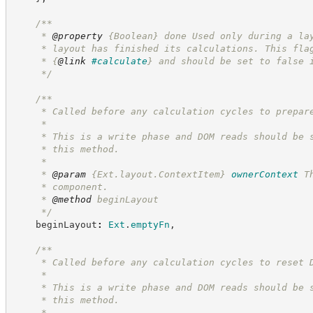
/**
     * 
@property
{Boolean}
done Used only during a la
     * layout has finished its calculations. This fla
     * 
{
@link
#calculate
}
 and should be set to false 
*/
/**
     * Called before any calculation cycles to prepar
     * 
     * This is a write phase and DOM reads should be 
     * this method.
     * 
     * 
@param
{Ext.layout.ContextItem}
ownerContext
T
     * component.
     * 
@method
 beginLayout
*/
    beginLayout
:
Ext
.
emptyFn
,
/**
     * Called before any calculation cycles to reset 
     * 
     * This is a write phase and DOM reads should be 
     * this method.
     * 