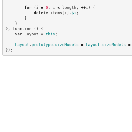
for
(
i 
=
0
;
 i 
<
 length
;
++
i
)
{
delete
 items
[
i
]
.
$i
;
}
}
}
,
function
(
)
{
var
 Layout 
=
this
;
Layout
.
prototype
.
sizeModels
=
Layout
.
sizeModels
=
}
)
;