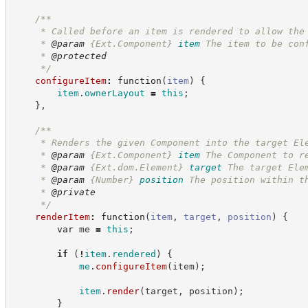
/**
     * Called before an item is rendered to allow the
     * 
@param
{Ext.Component}
item
The item to be con
     * 
@protected
*/
configureItem
:
function
(
item
)
{
item
.
ownerLayout
=
this
;
}
,
/**
     * Renders the given Component into the target El
     * 
@param
{Ext.Component}
item
The Component to r
     * 
@param
{Ext.dom.Element}
target
The target Ele
     * 
@param
{Number}
position
The position within t
     * 
@private
*/
renderItem
:
function
(
item
,
target
,
position
)
{
var
 me 
=
this
;
if
(
!
item
.
rendered
)
{
me
.
configureItem
(
item
)
;
item
.
render
(
target
,
 position
)
;
}