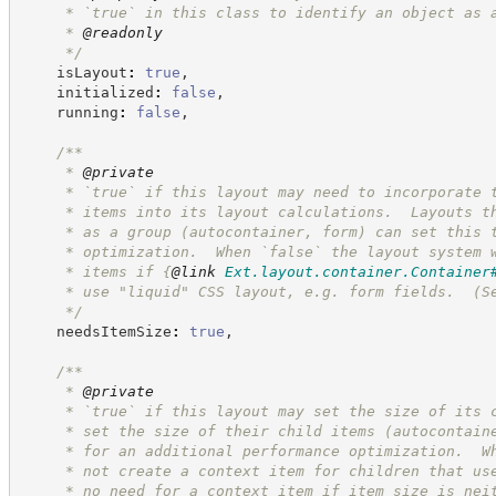
     * `true` in this class to identify an object as 
     * 
@readonly
*/
    isLayout
:
true
,
    initialized
:
false
,
    running
:
false
,
/**
     * 
@private
     * `true` if this layout may need to incorporate 
     * items into its layout calculations.  Layouts t
     * as a group (autocontainer, form) can set this 
     * optimization.  When `false` the layout system 
     * items if 
{
@link
Ext.layout.container.Container
     * use "liquid" CSS layout, e.g. form fields.  (S
*/
    needsItemSize
:
true
,
/**
     * 
@private
     * `true` if this layout may set the size of its 
     * set the size of their child items (autocontain
     * for an additional performance optimization.  W
     * not create a context item for children that us
     * no need for a context item if item size is nei