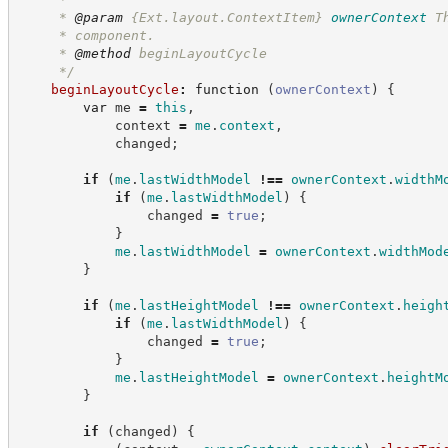
     * 
@param
{Ext.layout.ContextItem}
ownerContext
T
     * component.
     * 
@method
 beginLayoutCycle
*/
beginLayoutCycle
:
function
(
ownerContext
)
{
var
 me 
=
this
,
            context 
=
me
.
context
,
            changed
;
if
(
me
.
lastWidthModel
!==
ownerContext
.
widthM
if
(
me
.
lastWidthModel
)
{
                changed 
=
true
;
}
me
.
lastWidthModel
=
ownerContext
.
widthMod
}
if
(
me
.
lastHeightModel
!==
ownerContext
.
heigh
if
(
me
.
lastWidthModel
)
{
                changed 
=
true
;
}
me
.
lastHeightModel
=
ownerContext
.
heightM
}
if
(
changed
)
{