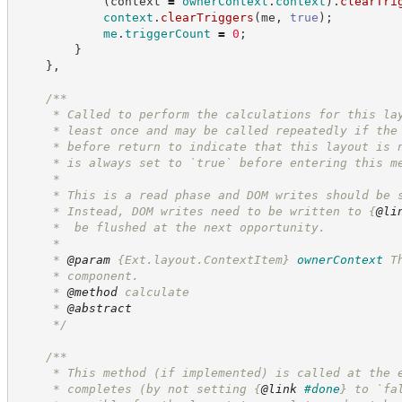
(
context 
=
ownerContext
.
context
)
.
clearTri
context
.
clearTriggers
(
me
,
true
)
;
me
.
triggerCount
=
0
;
}
}
,
/**
     * Called to perform the calculations for this la
     * least once and may be called repeatedly if the
     * before return to indicate that this layout is 
     * is always set to `true` before entering this m
     * 
     * This is a read phase and DOM writes should be 
     * Instead, DOM writes need to be written to 
{
@li
     *  be flushed at the next opportunity.
     * 
     * 
@param
{Ext.layout.ContextItem}
ownerContext
T
     * component.
     * 
@method
 calculate
     * 
@abstract
*/
/**
     * This method (if implemented) is called at the 
     * completes (by not setting 
{
@link
#done
}
 to `fa