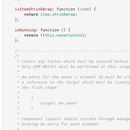
isItemShrinkWrap
:
function
(
item
)
{
return
item
.
shrinkWrap
;
}
,
isRunning
:
function
(
)
{
return
!!
this
.
ownerContext
;
}
,
//
-----------------------------------------------
/*
     * Clears any styles which must be cleared before
     * Only DOM WRITES must be performed at this stag
     *
     * An entry for the owner's element ID must be cr
     * a reference to the target which must be sized/
     * the flush stage:
     *
     *     {
     *         target: me.owner
     *     }
     *
     * Component layouts should iterate through manag
     * pushing an entry for each element:
     *