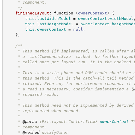
     * component.
*/
finishedLayout
:
function
(
ownerContext
)
{
this
.
lastWidthModel
=
ownerContext
.
widthModel
this
.
lastHeightModel
=
ownerContext
.
heightMod
this
.
ownerContext
=
null
;
}
,
/**
     * This method (if implemented) is called after a
     * a `lastComponentSize` cached. No further layou
     * called once per layout run. It is the bookend 
     * 
     * This is a write phase and DOM reads should be 
     * this method. This is the catch-all tail method
     * relaxed. Even so, for performance reasons, it 
     * a read is necessary, consider implementing a 
{
     * required reads.
     * 
     * This method need not be implemented by derived
     * implemented when needed.
     * 
     * 
@param
{Ext.layout.ContextItem}
ownerContext
T
     * component.
     * 
@method
 notifyOwner