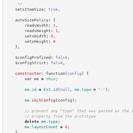
*/
    setsItemSize
:
true
,
    autoSizePolicy
:
{
        readsWidth
:
1
,
        readsHeight
:
1
,
        setsWidth
:
0
,
        setsHeight
:
0
}
,
    $configPrefixed
:
false
,
    $configStrict
:
false
,
constructor
:
function
(
config
)
{
var
 me 
=
this
;
me
.
id
=
Ext
.
id
(
null
,
me
.
type
+
'
-
'
)
;
me
.
initConfig
(
config
)
;
//
 prevent any "type" that was passed as the 
//
 property from the prototype
delete
me
.
type
;
me
.
layoutCount
=
0
;
}
,