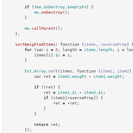
if
(
!
me
.
onDestroy
.
$emptyFn
)
{
me
.
onDestroy
(
)
;
}
me
.
callParent
(
)
;
}
,
sortWeightedItems
:
function
(
items
,
reverseProp
)
for
(
var
 i 
=
0
,
 length 
=
items
.
length
;
 i 
<
 le
            items
[
i
]
.
$i
=
 i
;
}
Ext
.
Array
.
sort
(
items
,
function
(
item1
,
item2
)
var
 ret 
=
item2
.
weight
-
item1
.
weight
;
if
(
!
ret
)
{
                ret 
=
item1
.
$i
-
item2
.
$i
;
if
(
item1
[
reverseProp
]
)
{
                    ret 
=
-
ret
;
}
}
return
 ret
;
}
)
;