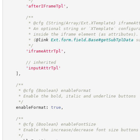
*/
'
afterIFrameTpl
'
,
/**
         * @cfg {String/Array/Ext.XTemplate} iframeAt
         * An optional string or `XTemplate` configur
         * inside the iframe element (as attributes).
         * 
{
@link
Ext.form.field.Base#getSubTplData
 s
*/
'
iframeAttrTpl
'
,
//
 inherited
'
inputAttrTpl
'
]
,
/**
     * @cfg 
{Boolean}
enableFormat
     * Enable the bold, italic and underline buttons
*/
    enableFormat
:
true
,
/**
     * @cfg 
{Boolean}
enableFontSize
     * Enable the increase/decrease font size buttons
*/