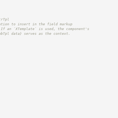
trTpl
ation to insert in the field markup
 If an `XTemplate` is used, the component's
ubTpl data}
 serves as the context.