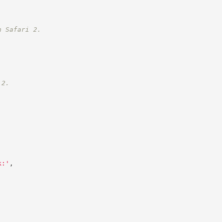
n Safari 2.
 2.
k:
'
,