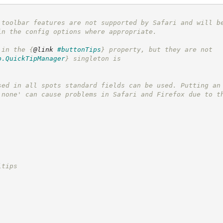
 toolbar features are not supported by Safari and will b
in the config options where appropriate.
 in the 
{
@link
#buttonTips
}
 property, but they are not
p.QuickTipManager
}
 singleton is
sed in all spots standard fields can be used. Putting an
'none' can cause problems in Safari and Firefox due to t
ltips