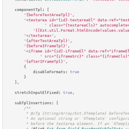
    componentTpl
:
[
'
{beforeTextAreaTpl}
'
,
'
<textarea id="{id}-textareaEl" data-ref="tex
'
 class="{textareaCls}" autocomplete
'
{[Ext.util.Format.htmlEncode(values.valu
'
</textarea>
'
,
'
{afterTextAreaTpl}
'
,
'
{beforeIFrameTpl}
'
,
'
<iframe id="{id}-iframeEl" data-ref="iframeE
'
 src="{iframeSrc}" class="{iframeCls}
'
{afterIFrameTpl}
'
,
{
            disableFormats
:
true
}
]
,
    stretchInputElFixed
:
true
,
    subTplInsertions
:
[
/**
         * @cfg {String/Array/Ext.XTemplate} beforeTe
         * An optional string or `XTemplate` configur
         * before the textarea element. If an `XTempl
         * 
{
@link
Ext.form.field.Base#getSubTplData
 s