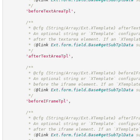
*/
'
beforeTextAreaTpl
'
,
/**
         * @cfg {String/Array/Ext.XTemplate} afterTex
         * An optional string or `XTemplate` configur
         * after the textarea element. If an `XTempla
         * 
{
@link
Ext.form.field.Base#getSubTplData
 s
*/
'
afterTextAreaTpl
'
,
/**
         * @cfg {String/Array/Ext.XTemplate} beforeIF
         * An optional string or `XTemplate` configur
         * before the iframe element. If an `XTemplat
         * 
{
@link
Ext.form.field.Base#getSubTplData
 s
*/
'
beforeIFrameTpl
'
,
/**
         * @cfg {String/Array/Ext.XTemplate} afterIFr
         * An optional string or `XTemplate` configur
         * after the iframe element. If an `XTemplate
         * 
{
@link
Ext.form.field.Base#getSubTplData
 s