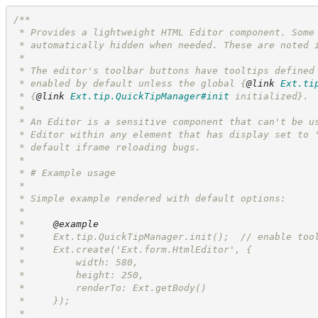
/**
 * Provides a lightweight HTML Editor component. Some
 * automatically hidden when needed. These are noted 
 *
 * The editor's toolbar buttons have tooltips defined
 * enabled by default unless the global 
{
@link
Ext.ti
 * 
{
@link
Ext.tip.QuickTipManager#init
 initialized}
.
 *
 * An Editor is a sensitive component that can't be u
 * Editor within any element that has display set to 
 * default iframe reloading bugs.
 *
 * # Example usage
 *
 * Simple example rendered with default options:
 *
 *     
@example
 *     Ext.tip.QuickTipManager.init();  // enable too
 *     Ext.create('Ext.form.HtmlEditor', {
 *         width: 580,
 *         height: 250,
 *         renderTo: Ext.getBody()
 *     });
 *