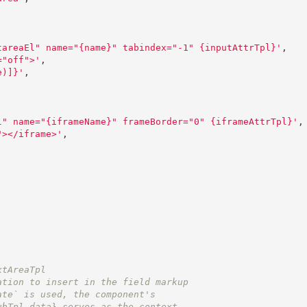
tareaEl" name="{name}" tabindex="-1" {inputAttrTpl}
'
,
="off">
'
,
e)]}
'
,
l" name="{iframeName}" frameBorder="0" {iframeAttrTpl}
'
,
"></iframe>
'
,
xtAreaTpl
ation to insert in the field markup
ate` is used, the component's
ubTpl data}
 serves as the context.