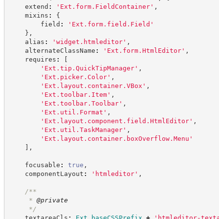
    extend
:
'
Ext.form.FieldContainer
'
,
    mixins
:
{
        field
:
'
Ext.form.field.Field
'
}
,
    alias
:
'
widget.htmleditor
'
,
    alternateClassName
:
'
Ext.form.HtmlEditor
'
,
    requires
:
[
'
Ext.tip.QuickTipManager
'
,
'
Ext.picker.Color
'
,
'
Ext.layout.container.VBox
'
,
'
Ext.toolbar.Item
'
,
'
Ext.toolbar.Toolbar
'
,
'
Ext.util.Format
'
,
'
Ext.layout.component.field.HtmlEditor
'
,
'
Ext.util.TaskManager
'
,
'
Ext.layout.container.boxOverflow.Menu
'
]
,
    focusable
:
true
,
    componentLayout
:
'
htmleditor
'
,
/**
     * 
@private
*/
    textareaCls
:
Ext
.
baseCSSPrefix
+
'
htmleditor-text