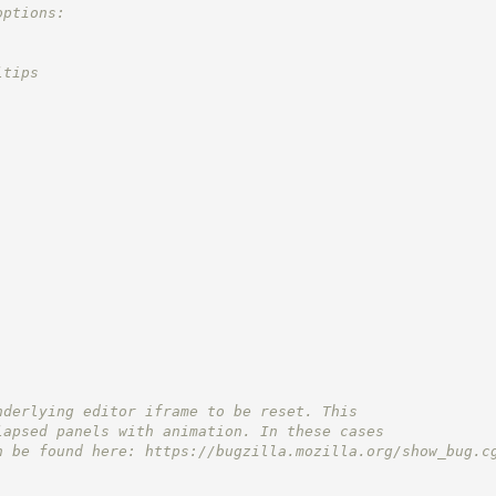
options:
ltips
nderlying editor iframe to be reset. This
lapsed panels with animation. In these cases
n be found here: 
https://bugzilla.mozilla.org/show_bug.c