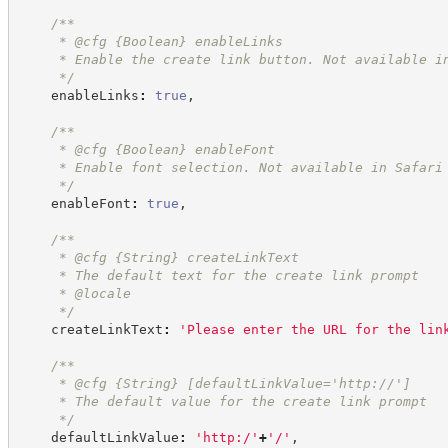
/**
     * @cfg 
{Boolean}
enableLinks
     * Enable the create link button. Not available i
*/
    enableLinks
:
true
,
/**
     * @cfg 
{Boolean}
enableFont
     * Enable font selection. Not available in Safari
*/
    enableFont
:
true
,
/**
     * @cfg 
{String}
createLinkText
     * The default text for the create link prompt
     * @locale
*/
    createLinkText
:
'
Please enter the URL for the lin
/**
     * @cfg 
{String}
[defaultLinkValue='http://']
     * The default value for the create link prompt
*/
    defaultLinkValue
:
'
http:/
'
+
'
/
'
,