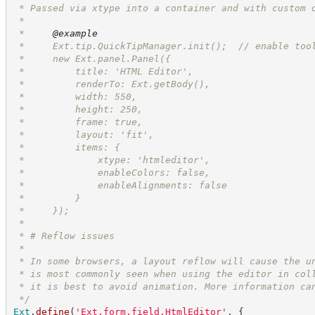
 * Passed via xtype into a container and with custom 
 *
 *     
@example
 *     Ext.tip.QuickTipManager.init();  // enable too
 *     new Ext.panel.Panel({
 *         title: 'HTML Editor',
 *         renderTo: Ext.getBody(),
 *         width: 550,
 *         height: 250,
 *         frame: true,
 *         layout: 'fit',
 *         items: {
 *             xtype: 'htmleditor',
 *             enableColors: false,
 *             enableAlignments: false
 *         }
 *     });
 *     
 * # Reflow issues
 * 
 * In some browsers, a layout reflow will cause the u
 * is most commonly seen when using the editor in col
 * it is best to avoid animation. More information ca
*/
Ext
.
define
(
'
Ext.form.field.HtmlEditor
'
,
{