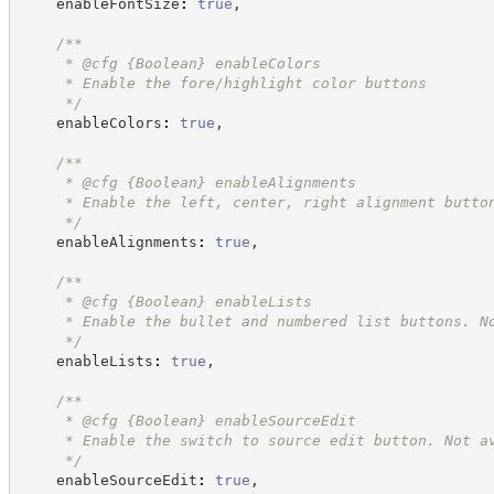
    enableFontSize
:
true
,
/**
     * @cfg 
{Boolean}
enableColors
     * Enable the fore/highlight color buttons
*/
    enableColors
:
true
,
/**
     * @cfg 
{Boolean}
enableAlignments
     * Enable the left, center, right alignment butto
*/
    enableAlignments
:
true
,
/**
     * @cfg 
{Boolean}
enableLists
     * Enable the bullet and numbered list buttons. N
*/
    enableLists
:
true
,
/**
     * @cfg 
{Boolean}
enableSourceEdit
     * Enable the switch to source edit button. Not a
*/
    enableSourceEdit
:
true
,