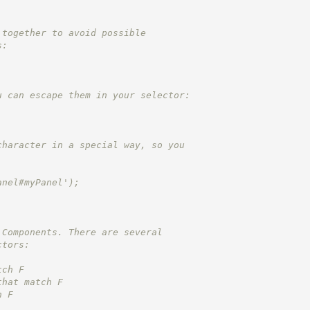
 together to avoid possible
s:
u can escape them in your selector:
character in a special way, so you
anel#myPanel');
 Components. There are several
ctors:
tch F
that match F
h F