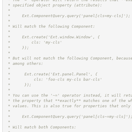
 * specified object property (attribute):
 *
 *     Ext.ComponentQuery.query('panel[cls=my-cls]');
 *
 * Will match the following Component:
 *
 *     Ext.create('Ext.window.Window', {
 *         cls: 'my-cls'
 *     });
 *
 * But will not match the following Component, becaus
 * among others:
 *
 *      Ext.create('Ext.panel.Panel', {
 *          cls: 'foo-cls my-cls bar-cls'
 *      });
 *
 * You can use the '~=' operator instead, it will ret
 * the property that **exactly** matches one of the w
 * values. This is also true for properties that only
 *
 *     Ext.ComponentQuery.query('panel[cls~=my-cls]')
 *
 * Will match both Components: