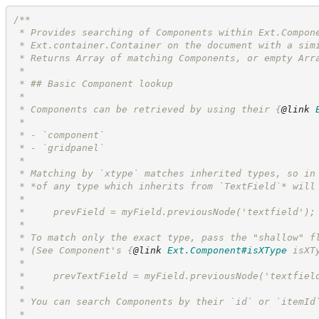
/**
 * Provides searching of Components within Ext.Compon
 * Ext.container.Container on the document with a sim
 * Returns Array of matching Components, or empty Arr
 *
 * ## Basic Component lookup
 *
 * Components can be retrieved by using their 
{
@link
 *
 * - `component`
 * - `gridpanel`
 *
 * Matching by `xtype` matches inherited types, so in
 * *of any type which inherits from `TextField`* will
 *
 *     prevField = myField.previousNode('textfield');
 *
 * To match only the exact type, pass the "shallow" f
 * (See Component's 
{
@link
Ext.Component#isXType
 isXT
 *
 *     prevTextField = myField.previousNode('textfiel
 *
 * You can search Components by their `id` or `itemId
 *