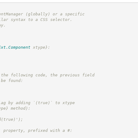
entManager (globally) or a specific
ilar syntax to a CSS selector.
ay.
Ext.Component
 xtype}
:
 the following code, the previous field
 be found:
lag by adding `(true)` to xtype
ype}
 method):
d(true)');
` property, prefixed with a #: