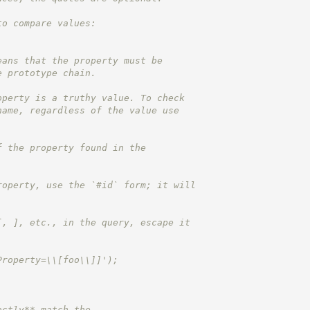
to compare values:
eans that the property must be
e prototype chain.
operty is a truthy value. To check
name, regardless of the value use
f the property found in the
roperty, use the `#id` form; it will
.
[, ], etc., in the query, escape it
Property=\\[foo\\]]');
actly** match the