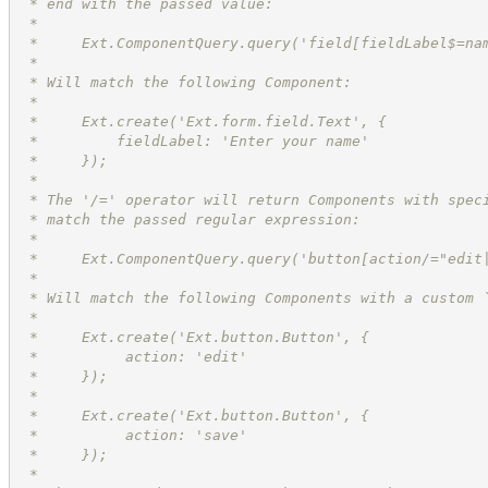
 * end with the passed value:
 *
 *     Ext.ComponentQuery.query('field[fieldLabel$=na
 *
 * Will match the following Component:
 *
 *     Ext.create('Ext.form.field.Text', {
 *         fieldLabel: 'Enter your name'
 *     });
 *
 * The '/=' operator will return Components with spec
 * match the passed regular expression:
 *
 *     Ext.ComponentQuery.query('button[action/="edit
 *
 * Will match the following Components with a custom 
 *
 *     Ext.create('Ext.button.Button', {
 *          action: 'edit'
 *     });
 *
 *     Ext.create('Ext.button.Button', {
 *          action: 'save'
 *     });
 *