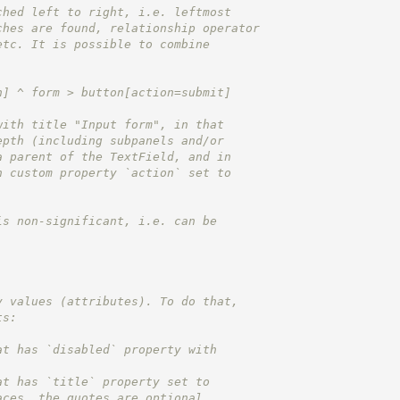
ched left to right, i.e. leftmost
ches are found, relationship operator
etc. It is possible to combine
n] ^ form > button[action=submit]
with title "Input form", in that
epth (including subpanels and/or
a parent of the TextField, and in
h custom property `action` set to
is non-significant, i.e. can be
y values (attributes). To do that,
ts:
at has `disabled` property with
at has `title` property set to
aces, the quotes are optional.