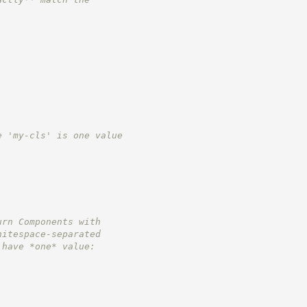
e 'my-cls' is one value
urn Components with
hitespace-separated
 have *one* value:
;