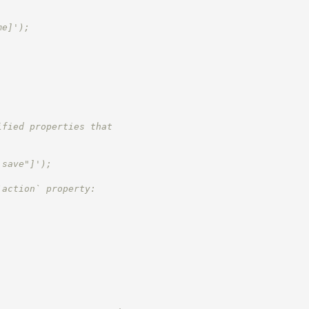
me]');
ified properties that
|save"]');
`action` property: