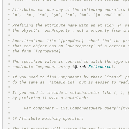
 *
 * Attributes can use any of the following operators 
 * `=`, `!=`, `^=`, `$=`, `*=`, `%=`, `|=` and `~=`.
 *
 * Prefixing the attribute name with an at sign `@` m
 * the object's `ownProperty`, not a property from th
 *
 * Specifications like `[propName]` check that the pr
 * that the object has an `ownProperty` of a certain 
 * the form `[?propName]`.
 *
 * The specified value is coerced to match the type o
 * candidate Component using 
{
@link
Ext#coerce
}
.
 *
 * If you need to find Components by their `itemId` p
 * do the same as `[itemId=id]` but is easier to read
 *
 * If you need to include a metacharacter like (, ), 
 * by prefixing it with a backslash:
 *
 *      var component = Ext.ComponentQuery.query('[my
 *
 * ## Attribute matching operators
 *
 * The '=' operator will return the results that **ex