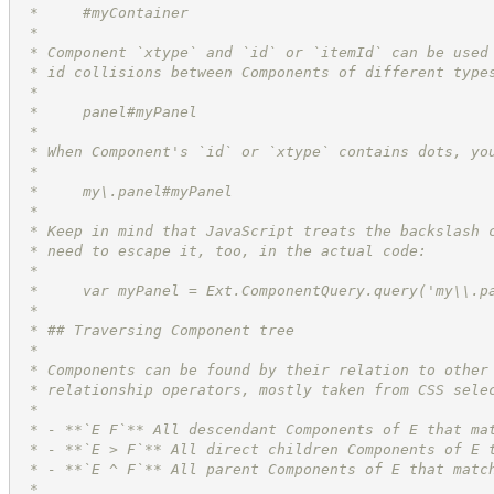
 *     #myContainer
 *
 * Component `xtype` and `id` or `itemId` can be used
 * id collisions between Components of different type
 *
 *     panel#myPanel
 *
 * When Component's `id` or `xtype` contains dots, yo
 *
 *     my\.panel#myPanel
 *
 * Keep in mind that JavaScript treats the backslash 
 * need to escape it, too, in the actual code:
 *
 *     var myPanel = Ext.ComponentQuery.query('my\\.p
 *
 * ## Traversing Component tree
 *
 * Components can be found by their relation to other
 * relationship operators, mostly taken from CSS sele
 *
 * - **`E F`** All descendant Components of E that ma
 * - **`E > F`** All direct children Components of E 
 * - **`E ^ F`** All parent Components of E that matc
 *