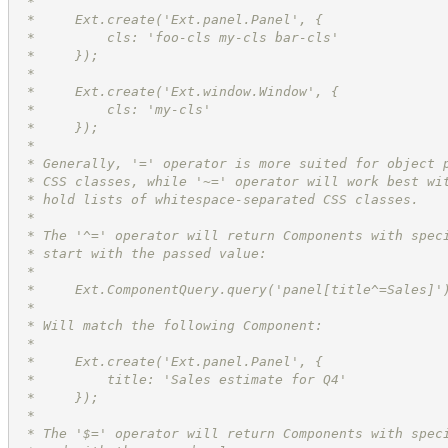
 *
 *     Ext.create('Ext.panel.Panel', {
 *         cls: 'foo-cls my-cls bar-cls'
 *     });
 *     
 *     Ext.create('Ext.window.Window', {
 *         cls: 'my-cls'
 *     });
 *
 * Generally, '=' operator is more suited for object 
 * CSS classes, while '~=' operator will work best wi
 * hold lists of whitespace-separated CSS classes.
 *
 * The '^=' operator will return Components with spec
 * start with the passed value:
 *
 *     Ext.ComponentQuery.query('panel[title^=Sales]'
 *
 * Will match the following Component:
 *
 *     Ext.create('Ext.panel.Panel', {
 *         title: 'Sales estimate for Q4'
 *     });
 *
 * The '$=' operator will return Components with spec