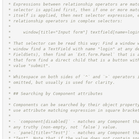
 * Expressions between relationship operators are mat
 * selector is applied first, then if one or more mat
 * itself is applied, then next selector expression, 
 * relationship operators in complex selectors:
 *
 *     window[title="Input form"] textfield[name=logi
 *
 * That selector can be read this way: Find a window 
 * window find a TextField with name "login" at any d
 * FieldSets), then find an `Ext.form.Panel` that is 
 * that form find a direct child that is a button wit
 * value "submit".
 *
 * Whitespace on both sides of `^` and `>` operators 
 * omitted, but usually is used for clarity.
 *
 * ## Searching by Component attributes
 *
 * Components can be searched by their object propert
 * use attribute matching expression in square bracke
 *
 * - `component[disabled]` - matches any Component th
 * any truthy (non-empty, not `false`) value.
 * - `panel[title="Test"]` - matches any Component th
 * "Test". Note that if the value does not contain sp