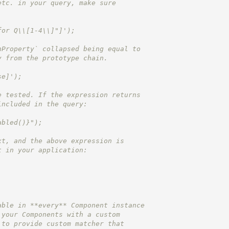
etc. in your query, make sure
for Q\\[1-4\\]"]');
nProperty` collapsed being equal to
y from the prototype chain.
se]');
e tested. If the expression returns
included in the query:
abled()}");
xt, and the above expression is
t in your application:
able in **every** Component instance
 your Components with a custom
 to provide custom matcher that