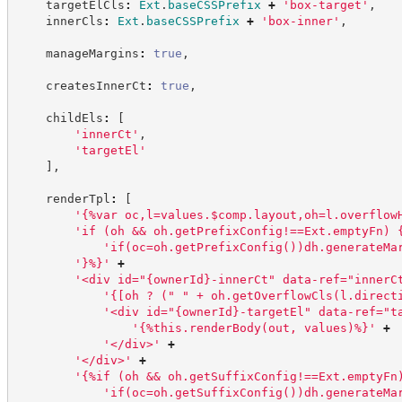
    targetElCls
:
Ext
.
baseCSSPrefix
+
'
box-target
'
,
    innerCls
:
Ext
.
baseCSSPrefix
+
'
box-inner
'
,
    manageMargins
:
true
,
    createsInnerCt
:
true
,
    childEls
:
[
'
innerCt
'
,
'
targetEl
'
]
,
    renderTpl
:
[
'
{%var oc,l=values.$comp.layout,oh=l.overflow
'
if (oh && oh.getPrefixConfig!==Ext.emptyFn) 
'
if(oc=oh.getPrefixConfig())dh.generateMa
'
}%}
'
+
'
<div id="{ownerId}-innerCt" data-ref="innerC
'
{[oh ? (" " + oh.getOverflowCls(l.direct
'
<div id="{ownerId}-targetEl" data-ref="t
'
{%this.renderBody(out, values)%}
'
+
'
</div>
'
+
'
</div>
'
+
'
{%if (oh && oh.getSuffixConfig!==Ext.emptyFn
'
if(oc=oh.getSuffixConfig())dh.generateMa