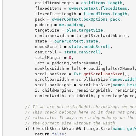
            childItemsLength 
=
childItems
.
length
,
            flexedItems 
=
ownerContext
.
flexedItems
,
            flexedItemsLength 
=
flexedItems
.
length
,
            pack 
=
ownerContext
.
boxOptions
.
pack
,
            padding 
=
me
.
padding
,
            targetSize 
=
plan
.
targetSize
,
            containerWidth 
=
 targetSize
[
widthName
]
,
            state 
=
ownerContext
.
state
,
            needsScroll 
=
state
.
needsScroll
,
            canScroll 
=
state
.
canScroll
,
            totalMargin 
=
0
,
            left 
=
 padding
[
beforeXName
]
,
            nonFlexWidth 
=
 left 
+
 padding
[
afterXName
]
            scrollbarSize 
=
Ext
.
getScrollbarSize
(
)
,
            scrollbarWidth 
=
 scrollbarSize
[
names
.
widt
            scrollbarHeight 
=
 scrollbarSize
[
names
.
hei
            i
,
 childMargins
,
 remainingWidth
,
 remainin
            contentWidth
,
 childWidth
,
 percentageSpace
//
 If we are not widthModel.shrinkWrap, we ne
//
 This check belongs here so it does not pre
//
 calculate. It may have a dependency on the
//
 the correct size without the width.
if
(
!
widthShrinkWrap 
&&
!
targetSize
[
names
.
got
return
false
;