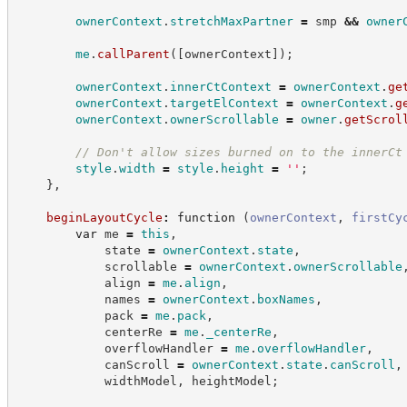
ownerContext
.
stretchMaxPartner
=
 smp 
&&
owner
me
.
callParent
(
[
ownerContext
]
)
;
ownerContext
.
innerCtContext
=
ownerContext
.
ge
ownerContext
.
targetElContext
=
ownerContext
.
g
ownerContext
.
ownerScrollable
=
owner
.
getScrol
//
 Don't allow sizes burned on to the innerCt
style
.
width
=
style
.
height
=
'
'
;
}
,
beginLayoutCycle
:
function
(
ownerContext
,
firstCy
var
 me 
=
this
,
            state 
=
ownerContext
.
state
,
            scrollable 
=
ownerContext
.
ownerScrollable
            align 
=
me
.
align
,
            names 
=
ownerContext
.
boxNames
,
            pack 
=
me
.
pack
,
            centerRe 
=
me
.
_centerRe
,
            overflowHandler 
=
me
.
overflowHandler
,
            canScroll 
=
ownerContext
.
state
.
canScroll
,
            widthModel
,
 heightModel
;