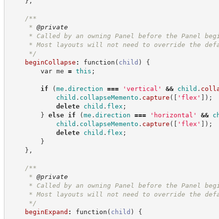
}
,
/**
     * 
@private
     * Called by an owning Panel before the Panel beg
     * Most layouts will not need to override the def
*/
beginCollapse
:
function
(
child
)
{
var
 me 
=
this
;
if
(
me
.
direction
===
'
vertical
'
&&
child
.
coll
child
.
collapseMemento
.
capture
(
[
'
flex
'
]
)
;
delete
child
.
flex
;
}
else
if
(
me
.
direction
===
'
horizontal
'
&&
c
child
.
collapseMemento
.
capture
(
[
'
flex
'
]
)
;
delete
child
.
flex
;
}
}
,
/**
     * 
@private
     * Called by an owning Panel before the Panel beg
     * Most layouts will not need to override the def
*/
beginExpand
:
function
(
child
)
{