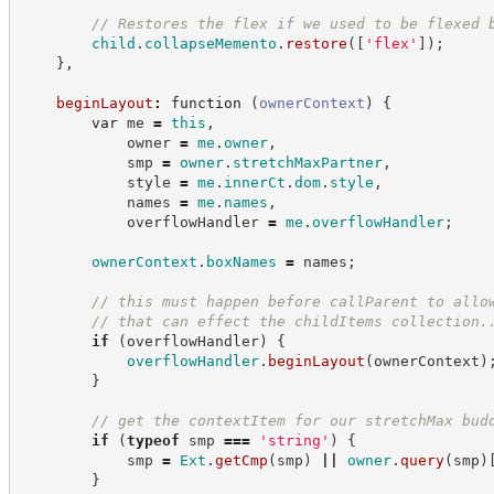
//
 Restores the flex if we used to be flexed 
child
.
collapseMemento
.
restore
(
[
'
flex
'
]
)
;
}
,
beginLayout
:
function
(
ownerContext
)
{
var
 me 
=
this
,
            owner 
=
me
.
owner
,
            smp 
=
owner
.
stretchMaxPartner
,
            style 
=
me
.
innerCt
.
dom
.
style
,
            names 
=
me
.
names
,
            overflowHandler 
=
me
.
overflowHandler
;
ownerContext
.
boxNames
=
 names
;
//
 this must happen before callParent to allo
//
 that can effect the childItems collection.
if
(
overflowHandler
)
{
overflowHandler
.
beginLayout
(
ownerContext
)
}
//
 get the contextItem for our stretchMax bud
if
(
typeof
 smp 
===
'
string
'
)
{
            smp 
=
Ext
.
getCmp
(
smp
)
||
owner
.
query
(
smp
)
}