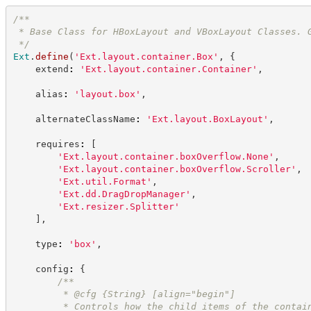
/**
 * Base Class for HBoxLayout and VBoxLayout Classes. 
*/
Ext
.
define
(
'
Ext.layout.container.Box
'
,
{
    extend
:
'
Ext.layout.container.Container
'
,
    alias
:
'
layout.box
'
,
    alternateClassName
:
'
Ext.layout.BoxLayout
'
,
    requires
:
[
'
Ext.layout.container.boxOverflow.None
'
,
'
Ext.layout.container.boxOverflow.Scroller
'
,
'
Ext.util.Format
'
,
'
Ext.dd.DragDropManager
'
,
'
Ext.resizer.Splitter
'
]
,
    type
:
'
box
'
,
    config
:
{
/**
         * @cfg 
{String}
[align="begin"]
         * Controls how the child items of the contai