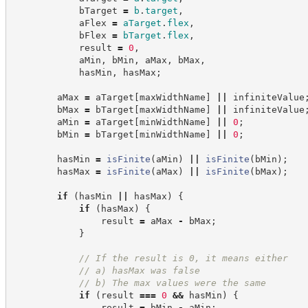
            bTarget 
=
b
.
target
,
            aFlex 
=
aTarget
.
flex
,
            bFlex 
=
bTarget
.
flex
,
            result 
=
0
,
            aMin
,
 bMin
,
 aMax
,
 bMax
,
            hasMin
,
 hasMax
;
        aMax 
=
 aTarget
[
maxWidthName
]
||
 infiniteValue
        bMax 
=
 bTarget
[
maxWidthName
]
||
 infiniteValue
        aMin 
=
 aTarget
[
minWidthName
]
||
0
;
        bMin 
=
 bTarget
[
minWidthName
]
||
0
;
        hasMin 
=
isFinite
(
aMin
)
||
isFinite
(
bMin
)
;
        hasMax 
=
isFinite
(
aMax
)
||
isFinite
(
bMax
)
;
if
(
hasMin 
||
 hasMax
)
{
if
(
hasMax
)
{
                result 
=
 aMax 
-
 bMax
;
}
//
 If the result is 0, it means either
//
 a) hasMax was false
//
 b) The max values were the same
if
(
result 
===
0
&&
 hasMin
)
{
                result 
=
 bMin 
-
 aMin
;