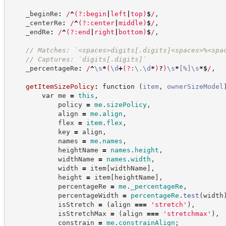
    _beginRe
:
/
^
(?:
begin
|
left
|
top
)
$
/
,
    _centerRe
:
/
^
(?:
center
|
middle
)
$
/
,
    _endRe
:
/
^
(?:
end
|
right
|
bottom
)
$
/
,
//
 Matches: `<spaces>digits[.digits]<spaces>%<spa
//
 Captures: `digits[.digits]`
    _percentageRe
:
/
^
\s
*
(
\d
+
(?:
\.
\d
*
)
?
)
\s
*
[
%
]
\s
*
$
/
,
getItemSizePolicy
:
function
(
item
,
ownerSizeModel
var
 me 
=
this
,
            policy 
=
me
.
sizePolicy
,
            align 
=
me
.
align
,
            flex 
=
item
.
flex
,
            key 
=
 align
,
            names 
=
me
.
names
,
            heightName 
=
names
.
height
,
            widthName 
=
names
.
width
,
            width 
=
 item
[
widthName
]
,
            height 
=
 item
[
heightName
]
,
            percentageRe 
=
me
.
_percentageRe
,
            percentageWidth 
=
percentageRe
.
test
(
width
            isStretch 
=
(
align 
===
'
stretch
'
)
,
            isStretchMax 
=
(
align 
===
'
stretchmax
'
)
,
            constrain 
=
me
.
constrainAlign
;