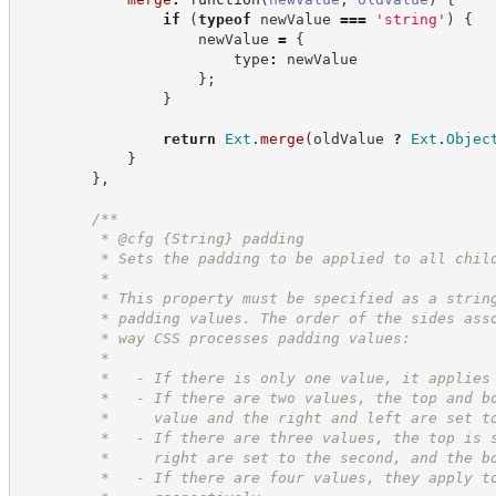
if
(
typeof
 newValue 
===
'
string
'
)
{
                    newValue 
=
{
                        type
:
 newValue
}
;
}
return
Ext
.
merge
(
oldValue 
?
Ext
.
Objec
}
}
,
/**
         * @cfg 
{String}
padding
         * Sets the padding to be applied to all chil
         *
         * This property must be specified as a strin
         * padding values. The order of the sides ass
         * way CSS processes padding values:
         *
         *   - If there is only one value, it applies
         *   - If there are two values, the top and b
         *     value and the right and left are set t
         *   - If there are three values, the top is 
         *     right are set to the second, and the b
         *   - If there are four values, they apply t