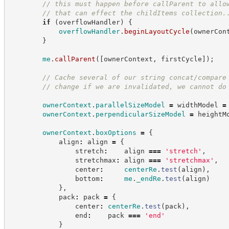
//
 this must happen before callParent to allo
//
 that can effect the childItems collection.
if
(
overflowHandler
)
{
overflowHandler
.
beginLayoutCycle
(
ownerCon
}
me
.
callParent
(
[
ownerContext
,
 firstCycle
]
)
;
//
 Cache several of our string concat/compare
//
 change if we are invalidated, we cannot do
ownerContext
.
parallelSizeModel
=
 widthModel 
=
ownerContext
.
perpendicularSizeModel
=
 heightM
ownerContext
.
boxOptions
=
{
            align
:
 align 
=
{
                stretch
:
    align 
===
'
stretch
'
,
                stretchmax
:
 align 
===
'
stretchmax
'
,
                center
:
centerRe
.
test
(
align
)
,
                bottom
:
me
.
_endRe
.
test
(
align
)
}
,
            pack
:
 pack 
=
{
                center
:
centerRe
.
test
(
pack
)
,
                end
:
    pack 
===
'
end
'
}