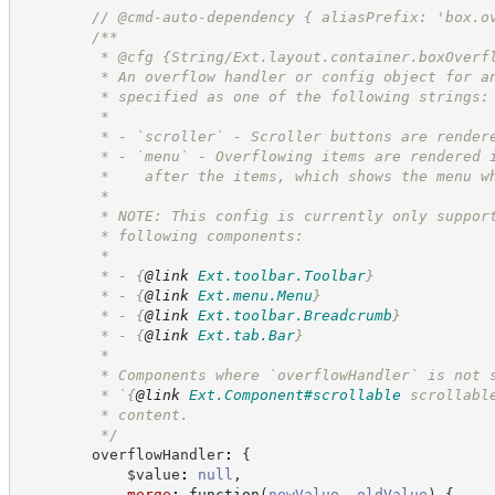
//
 @cmd-auto-dependency { aliasPrefix: 'box.o
/**
         * @cfg {String/Ext.layout.container.boxOverf
         * An overflow handler or config object for a
         * specified as one of the following strings:
         *
         * - `scroller` - Scroller buttons are render
         * - `menu` - Overflowing items are rendered 
         *    after the items, which shows the menu w
         *
         * NOTE: This config is currently only suppor
         * following components:
         *
         * - 
{
@link
Ext.toolbar.Toolbar
}
         * - 
{
@link
Ext.menu.Menu
}
         * - 
{
@link
Ext.toolbar.Breadcrumb
}
         * - 
{
@link
Ext.tab.Bar
}
         *
         * Components where `overflowHandler` is not 
         * `
{
@link
Ext.Component#scrollable
 scrollabl
         * content.
*/
        overflowHandler
:
{
            $value
:
null
,
merge
:
function
(
newValue
,
oldValue
)
{