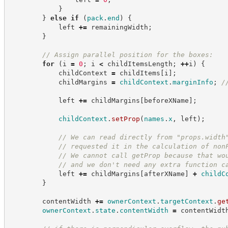
}
}
else
if
(
pack
.
end
)
{
            left 
+=
 remainingWidth
;
}
//
 Assign parallel position for the boxes:
for
(
i 
=
0
;
 i 
<
 childItemsLength
;
++
i
)
{
            childContext 
=
 childItems
[
i
]
;
            childMargins 
=
childContext
.
marginInfo
;
/
            left 
+=
 childMargins
[
beforeXName
]
;
childContext
.
setProp
(
names
.
x
,
 left
)
;
//
 We can read directly from "props.width
//
 requested it in the calculation of non
//
 We cannot call getProp because that wo
//
 and we don't need any extra function c
            left 
+=
 childMargins
[
afterXName
]
+
childC
}
        contentWidth 
+=
ownerContext
.
targetContext
.
ge
ownerContext
.
state
.
contentWidth
=
 contentWidt