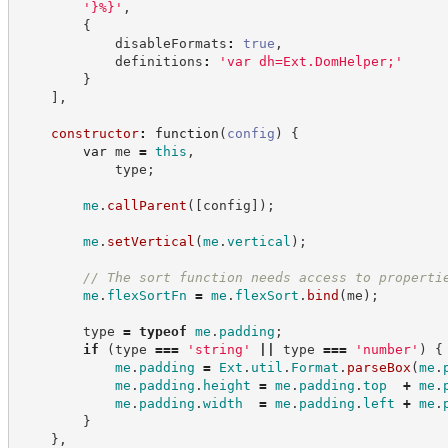
'
}%}
'
,
{
            disableFormats
:
true
,
            definitions
:
'
var dh=Ext.DomHelper;
'
}
]
,
constructor
:
function
(
config
)
{
var
 me 
=
this
,
            type
;
me
.
callParent
(
[
config
]
)
;
me
.
setVertical
(
me
.
vertical
)
;
//
 The sort function needs access to properti
me
.
flexSortFn
=
me
.
flexSort
.
bind
(
me
)
;
        type 
=
typeof
me
.
padding
;
if
(
type 
===
'
string
'
||
 type 
===
'
number
'
)
{
me
.
padding
=
Ext
.
util
.
Format
.
parseBox
(
me
.
me
.
padding
.
height
=
me
.
padding
.
top
+
me
.
me
.
padding
.
width
=
me
.
padding
.
left
+
me
.
}
}
,