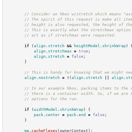
//
 Consider an hbox w/stretch which means "as
//
 The spirit of this request is make all ite
//
 height is also requested, the height of th
//
 This is exactly what the stretchmax option
//
 act as if stretchmax were requested.
if
(
align
.
stretch
&&
heightModel
.
shrinkWrap
)
align
.
stretchmax
=
true
;
align
.
stretch
=
false
;
}
//
 This is handy for knowing that we might ne
align
.
nostretch
=
!
(
align
.
stretch
||
align
.
st
//
 In our example hbox, packing items to the 
//
 there is a container width. So, if we are 
//
 options for the run.
if
(
widthModel
.
shrinkWrap
)
{
pack
.
center
=
pack
.
end
=
false
;
}
me
.
cacheFlexes
(
ownerContext
)
;