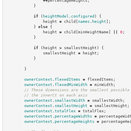
++
percentageHeights
;
}
if
(
heightModel
.
configured
)
{
                height 
=
 child
[
names
.
height
]
;
}
else
{
                height 
=
 child
[
minHeightName
]
||
0
;
}
if
(
height 
>
 smallestHeight
)
{
                smallestHeight 
=
 height
;
}
}
ownerContext
.
flexedItems
=
 flexedItems
;
ownerContext
.
flexedMinWidth
=
 minWidth
;
//
 These dimensions are the smallest possible
//
 the innerCt on each axis
ownerContext
.
smallestWidth
=
 smallestWidth
;
ownerContext
.
smallestHeight
=
 smallestHeight
;
ownerContext
.
totalFlex
=
 totalFlex
;
ownerContext
.
percentageWidths
=
 percentageWid
ownerContext
.
percentageHeights
=
 percentageHe