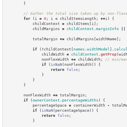
}
//
 Gather the total size taken up by non-flex
for
(
i 
=
0
;
 i 
<
 childItemsLength
;
++
i
)
{
            childContext 
=
 childItems
[
i
]
;
            childMargins 
=
childContext
.
marginInfo
||
            totalMargin 
+=
 childMargins
[
widthName
]
;
if
(
!
childContext
[
names
.
widthModel
]
.
calcu
                childWidth 
=
childContext
.
getProp
(
wid
                nonFlexWidth 
+=
 childWidth
;
//
 min/ma
if
(
isNaN
(
nonFlexWidth
)
)
{
return
false
;
}
}
}
        nonFlexWidth 
+=
 totalMargin
;
if
(
ownerContext
.
percentageWidths
)
{
            percentageSpace 
=
 containerWidth 
-
 totalM
if
(
isNaN
(
percentageSpace
)
)
{
return
false
;
}