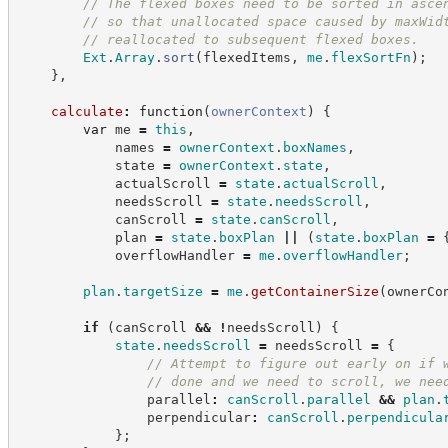
//
 The flexed boxes need to be sorted in asce
//
 so that unallocated space caused by maxWid
//
 reallocated to subsequent flexed boxes.
Ext
.
Array
.
sort
(
flexedItems
,
me
.
flexSortFn
)
;
}
,
calculate
:
function
(
ownerContext
)
{
var
 me 
=
this
,
            names 
=
ownerContext
.
boxNames
,
            state 
=
ownerContext
.
state
,
            actualScroll 
=
state
.
actualScroll
,
            needsScroll 
=
state
.
needsScroll
,
            canScroll 
=
state
.
canScroll
,
            plan 
=
state
.
boxPlan
||
(
state
.
boxPlan
=
            overflowHandler 
=
me
.
overflowHandler
;
plan
.
targetSize
=
me
.
getContainerSize
(
ownerCo
if
(
canScroll 
&&
!
needsScroll
)
{
state
.
needsScroll
=
 needsScroll 
=
{
//
 Attempt to figure out early on if 
//
 done and we need to scroll, we nee
                parallel
:
canScroll
.
parallel
&&
plan
.
                perpendicular
:
canScroll
.
perpendicula
}
;