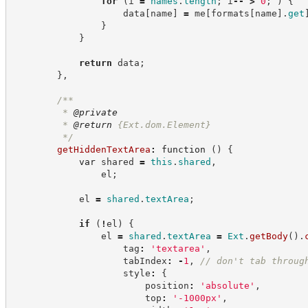
for
(
i 
=
names
.
length
;
 i
--
>
0
;
)
{
                    data
[
name
]
=
 me
[
formats
[
name
]
.
get
}
}
return
 data
;
}
,
/**
         * 
@private
         * 
@return
{Ext.dom.Element}
*/
getHiddenTextArea
:
function
(
)
{
var
 shared 
=
this
.
shared
,
                el
;
            el 
=
shared
.
textArea
;
if
(
!
el
)
{
                el 
=
shared
.
textArea
=
Ext
.
getBody
(
)
.
                    tag
:
'
textarea
'
,
                    tabIndex
:
-
1
,
//
 don't tab throug
                    style
:
{
                        position
:
'
absolute
'
,
                        top
:
'
-1000px
'
,