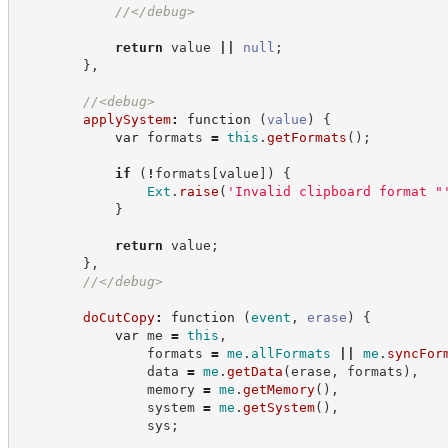
//
</debug>
return
 value 
||
null
;
}
,
//
<debug>
applySystem
:
function
(
value
)
{
var
 formats 
=
this
.
getFormats
(
)
;
if
(
!
formats
[
value
]
)
{
Ext
.
raise
(
'
Invalid clipboard format "
}
return
 value
;
}
,
//
</debug>
doCutCopy
:
function
(
event
,
erase
)
{
var
 me 
=
this
,
                formats 
=
me
.
allFormats
||
me
.
syncFor
                data 
=
me
.
getData
(
erase
,
 formats
)
,
                memory 
=
me
.
getMemory
(
)
,
                system 
=
me
.
getSystem
(
)
,
                sys
;