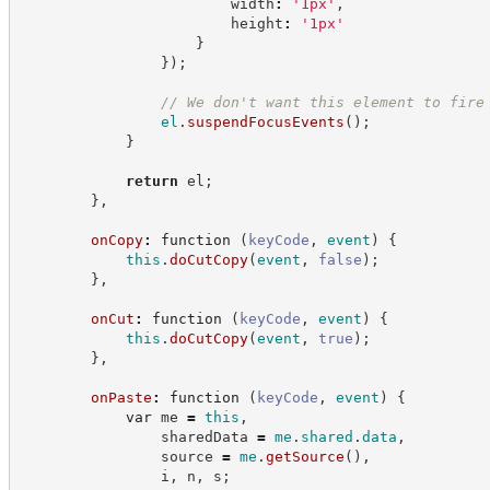
                        width
:
'
1px
'
,
                        height
:
'
1px
'
}
}
)
;
//
 We don't want this element to fire
el
.
suspendFocusEvents
(
)
;
}
return
 el
;
}
,
onCopy
:
function
(
keyCode
,
event
)
{
this
.
doCutCopy
(
event
,
false
)
;
}
,
onCut
:
function
(
keyCode
,
event
)
{
this
.
doCutCopy
(
event
,
true
)
;
}
,
onPaste
:
function
(
keyCode
,
event
)
{
var
 me 
=
this
,
                sharedData 
=
me
.
shared
.
data
,
                source 
=
me
.
getSource
(
)
,
                i
,
 n
,
 s
;