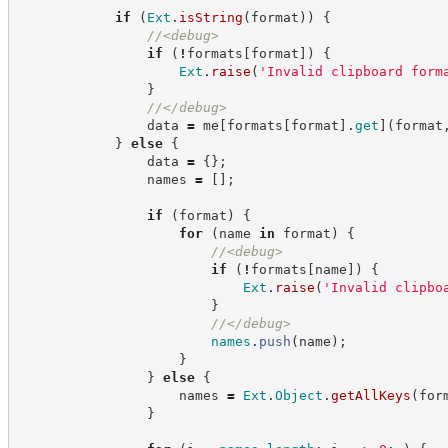
if
(
Ext
.
isString
(
format
)
)
{
//
<debug>
if
(
!
formats
[
format
]
)
{
Ext
.
raise
(
'
Invalid clipboard form
}
//
</debug>
                data 
=
 me
[
formats
[
format
]
.
get
]
(
format
}
else
{
                data 
=
{
}
;
                names 
=
[
]
;
if
(
format
)
{
for
(
name 
in
 format
)
{
//
<debug>
if
(
!
formats
[
name
]
)
{
Ext
.
raise
(
'
Invalid clipbo
}
//
</debug>
names
.
push
(
name
)
;
}
}
else
{
                    names 
=
Ext
.
Object
.
getAllKeys
(
for
}