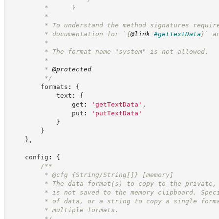
         *      }
         *
         * To understand the method signatures requir
         * documentation for `
{
@link
#getTextData
}
` a
         *
         * The format name "system" is not allowed.
         *
         * 
@protected
*/
        formats
:
{
            text
:
{
                get
:
'
getTextData
'
,
                put
:
'
putTextData
'
}
}
}
,
    config
:
{
/**
         * @cfg {String/String[]} [memory]
         * The data format(s) to copy to the private,
         * is not saved to the memory clipboard. Spec
         * of data, or a string to copy a single form
         * multiple formats.
*/