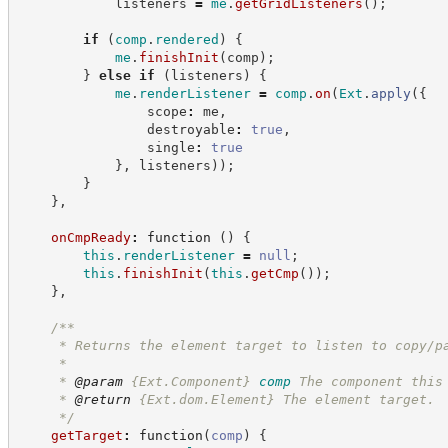
            listeners 
=
me
.
getGridListeners
(
)
;
if
(
comp
.
rendered
)
{
me
.
finishInit
(
comp
)
;
}
else
if
(
listeners
)
{
me
.
renderListener
=
comp
.
on
(
Ext
.
apply
(
{
                scope
:
 me
,
                destroyable
:
true
,
                single
:
true
}
,
 listeners
)
)
;
}
}
,
onCmpReady
:
function
(
)
{
this
.
renderListener
=
null
;
this
.
finishInit
(
this
.
getCmp
(
)
)
;
}
,
/**
     * Returns the element target to listen to copy/p
     *
     * 
@param
{Ext.Component}
comp
The component this
     * 
@return
{Ext.dom.Element}
The element target.
*/
getTarget
:
function
(
comp
)
{