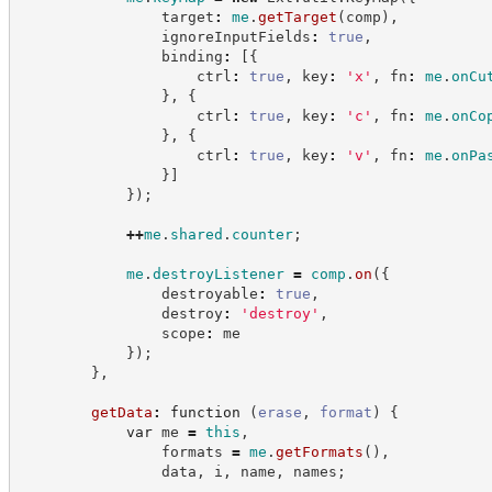
                target
:
me
.
getTarget
(
comp
)
,
                ignoreInputFields
:
true
,
                binding
:
[
{
                    ctrl
:
true
,
 key
:
'
x
'
,
 fn
:
me
.
onCu
}
,
{
                    ctrl
:
true
,
 key
:
'
c
'
,
 fn
:
me
.
onCo
}
,
{
                    ctrl
:
true
,
 key
:
'
v
'
,
 fn
:
me
.
onPa
}
]
}
)
;
++
me
.
shared
.
counter
;
me
.
destroyListener
=
comp
.
on
(
{
                destroyable
:
true
,
                destroy
:
'
destroy
'
,
                scope
:
 me
}
)
;
}
,
getData
:
function
(
erase
,
format
)
{
var
 me 
=
this
,
                formats 
=
me
.
getFormats
(
)
,
                data
,
 i
,
 name
,
 names
;