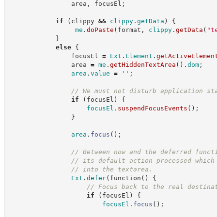
                area
,
 focusEl
;
if
(
clippy 
&&
clippy
.
getData
)
{
me
.
doPaste
(
format
,
clippy
.
getData
(
"
t
}
else
{
                focusEl 
=
Ext
.
Element
.
getActiveElemen
                area 
=
me
.
getHiddenTextArea
(
)
.
dom
;
area
.
value
=
'
'
;
//
 We must not disturb application st
if
(
focusEl
)
{
focusEl
.
suspendFocusEvents
(
)
;
}
area
.
focus
(
)
;
//
 Between now and the deferred funct
//
 its default action processed which
//
 into the textarea.
Ext
.
defer
(
function
(
)
{
//
 Focus back to the real destina
if
(
focusEl
)
{
focusEl
.
focus
(
)
;