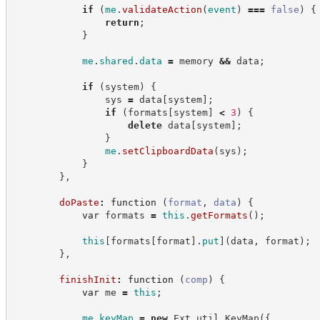
if
(
me
.
validateAction
(
event
)
===
false
)
{
return
;
}
me
.
shared
.
data
=
 memory 
&&
 data
;
if
(
system
)
{
                sys 
=
 data
[
system
]
;
if
(
formats
[
system
]
<
3
)
{
delete
 data
[
system
]
;
}
me
.
setClipboardData
(
sys
)
;
}
}
,
doPaste
:
function
(
format
,
data
)
{
var
 formats 
=
this
.
getFormats
(
)
;
this
[
formats
[
format
]
.
put
]
(
data
,
 format
)
;
}
,
finishInit
:
function
(
comp
)
{
var
 me 
=
this
;
me
.
keyMap
=
new
Ext
.
util
.
KeyMap
(
{