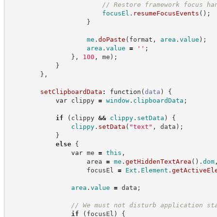
//
 Restore framework focus ha
focusEl
.
resumeFocusEvents
(
)
;
}
me
.
doPaste
(
format
,
area
.
value
)
;
area
.
value
=
'
'
;
}
,
100
,
 me
)
;
}
}
,
setClipboardData
:
function
(
data
)
{
var
 clippy 
=
window
.
clipboardData
;
if
(
clippy 
&&
clippy
.
setData
)
{
clippy
.
setData
(
"
text
"
,
 data
)
;
}
else
{
var
 me 
=
this
,
                    area 
=
me
.
getHiddenTextArea
(
)
.
dom
                    focusEl 
=
Ext
.
Element
.
getActiveEl
area
.
value
=
 data
;
//
 We must not disturb application st
if
(
focusEl
)
{