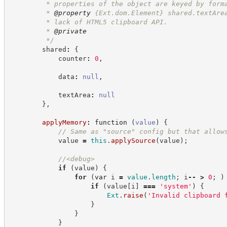
         * properties of the object are keyed by form
         * 
@property
{Ext.dom.Element}
shared.textAre
         * lack of HTML5 clipboard API.
         * 
@private
*/
        shared
:
{
            counter
:
0
,
            data
:
null
,
            textArea
:
null
}
,
applyMemory
:
function
(
value
)
{
//
 Same as "source" config but that allow
            value 
=
this
.
applySource
(
value
)
;
//
<debug>
if
(
value
)
{
for
(
var
 i 
=
value
.
length
;
 i
--
>
0
;
)
if
(
value
[
i
]
===
'
system
'
)
{
Ext
.
raise
(
'
Invalid clipboard 
}
}
}