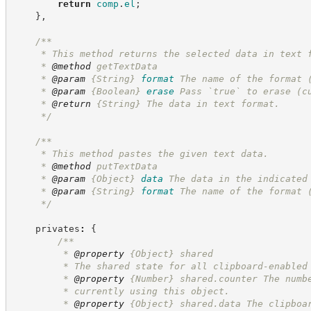
return
comp
.
el
;
}
,
/**
     * This method returns the selected data in text 
     * 
@method
 getTextData
     * 
@param
{String}
format
The name of the format 
     * 
@param
{Boolean}
erase
Pass `true` to erase (c
     * 
@return
{String}
The data in text format.
*/
/**
     * This method pastes the given text data.
     * 
@method
 putTextData
     * 
@param
{Object}
data
The data in the indicated
     * 
@param
{String}
format
The name of the format 
*/
    privates
:
{
/**
         * 
@property
{Object}
shared
         * The shared state for all clipboard-enabled
         * 
@property
{Number}
shared.counter The numb
         * currently using this object.
         * 
@property
{Object}
shared.data The clipboa