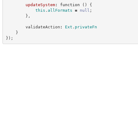
updateSystem
:
function
(
)
{
this
.
allFormats
=
null
;
}
,
        validateAction
:
Ext
.
privateFn
}
}
)
;