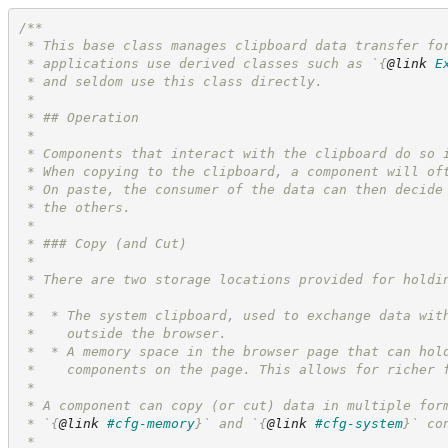
/**
 * This base class manages clipboard data transfer fo
 * applications use derived classes such as `
{
@link
E
 * and seldom use this class directly.
 *
 * ## Operation
 *
 * Components that interact with the clipboard do so 
 * When copying to the clipboard, a component will of
 * On paste, the consumer of the data can then decide
 * the others.
 *
 * ### Copy (and Cut)
 *
 * There are two storage locations provided for holdi
 *
 *  * The system clipboard, used to exchange data wit
 *    outside the browser.
 *  * A memory space in the browser page that can hol
 *    components on the page. This allows for richer 
 *
 * A component can copy (or cut) data in multiple for
 * `
{
@link
#cfg-memory
}
` and `
{
@link
#cfg-system
}
` co
 *