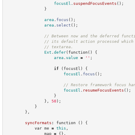
focusEl
.
suspendFocusEvents
(
)
;
}
area
.
focus
(
)
;
area
.
select
(
)
;
//
 Between now and the deferred funct
//
 its default action processed which
//
 textarea.
Ext
.
defer
(
function
(
)
{
area
.
value
=
'
'
;
if
(
focusEl
)
{
focusEl
.
focus
(
)
;
//
 Restore framework focus ha
focusEl
.
resumeFocusEvents
(
)
;
}
}
,
50
)
;
}
}
,
syncFormats
:
function
(
)
{
var
 me 
=
this
,
                map 
=
{
}
,