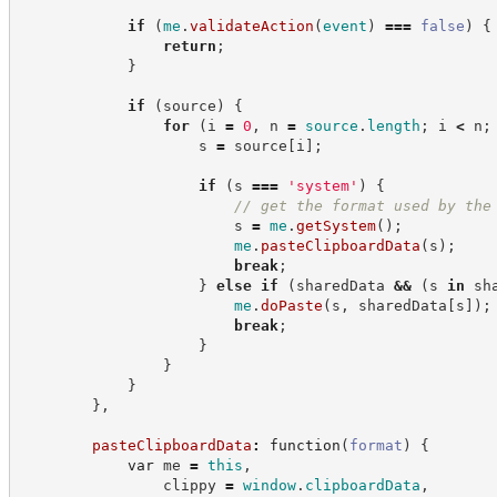
if
(
me
.
validateAction
(
event
)
===
false
)
{
return
;
}
if
(
source
)
{
for
(
i 
=
0
,
 n 
=
source
.
length
;
 i 
<
 n
;
                    s 
=
 source
[
i
]
;
if
(
s 
===
'
system
'
)
{
//
 get the format used by the
                        s 
=
me
.
getSystem
(
)
;
me
.
pasteClipboardData
(
s
)
;
break
;
}
else
if
(
sharedData 
&&
(
s 
in
 sh
me
.
doPaste
(
s
,
 sharedData
[
s
]
)
;
break
;
}
}
}
}
,
pasteClipboardData
:
function
(
format
)
{
var
 me 
=
this
,
                clippy 
=
window
.
clipboardData
,