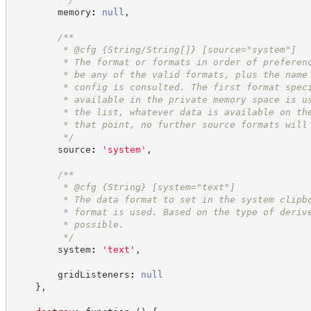
        memory
:
null
,
/**
         * @cfg {String/String[]} [source="system"]
         * The format or formats in order of preferen
         * be any of the valid formats, plus the name
         * config is consulted. The first format spec
         * available in the private memory space is u
         * the list, whatever data is available on th
         * that point, no further source formats will
*/
        source
:
'
system
'
,
/**
         * @cfg 
{String}
[system="text"]
         * The data format to set in the system clipb
         * format is used. Based on the type of deriv
         * possible.
*/
        system
:
'
text
'
,
        gridListeners
:
null
}
,