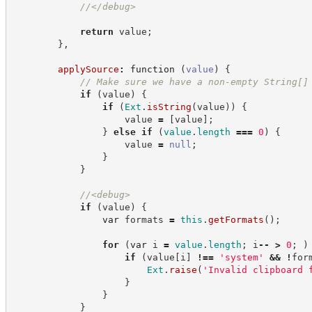
//
</debug>
return
 value
;
}
,
applySource
:
function
(
value
)
{
//
 Make sure we have a non-empty String[]
if
(
value
)
{
if
(
Ext
.
isString
(
value
)
)
{
                    value 
=
[
value
]
;
}
else
if
(
value
.
length
===
0
)
{
                    value 
=
null
;
}
}
//
<debug>
if
(
value
)
{
var
 formats 
=
this
.
getFormats
(
)
;
for
(
var
 i 
=
value
.
length
;
 i
--
>
0
;
)
if
(
value
[
i
]
!==
'
system
'
&&
!
for
Ext
.
raise
(
'
Invalid clipboard 
}
}
}