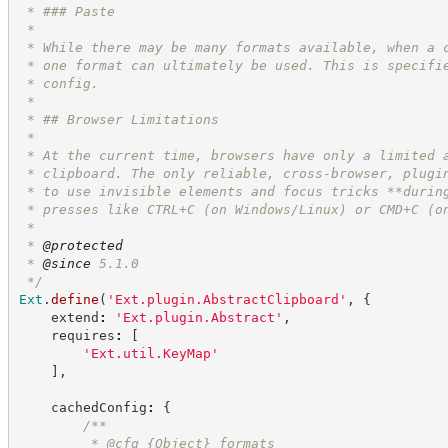
 * ### Paste
 *
 * While there may be many formats available, when a 
 * one format can ultimately be used. This is specifi
 * config.
 *
 * ## Browser Limitations
 *
 * At the current time, browsers have only a limited 
 * clipboard. The only reliable, cross-browser, plugi
 * to use invisible elements and focus tricks **durin
 * presses like CTRL+C (on Windows/Linux) or CMD+C (o
 *
 * 
@protected
 * 
@since
 5.1.0
*/
Ext
.
define
(
'
Ext.plugin.AbstractClipboard
'
,
{
    extend
:
'
Ext.plugin.Abstract
'
,
    requires
:
[
'
Ext.util.KeyMap
'
]
,
    cachedConfig
:
{
/**
         * @cfg 
{Object}
formats