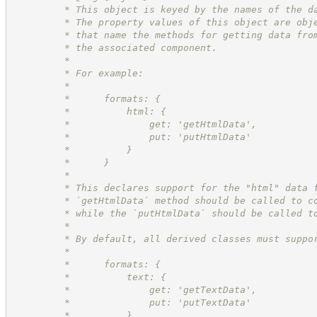
         * This object is keyed by the names of the d
         * The property values of this object are obj
         * that name the methods for getting data fro
         * the associated component.
         *
         * For example:
         *
         *      formats: {
         *          html: {
         *              get: 'getHtmlData',
         *              put: 'putHtmlData'
         *          }
         *      }
         *
         * This declares support for the "html" data 
         * `getHtmlData` method should be called to c
         * while the `putHtmlData` should be called t
         *
         * By default, all derived classes must suppo
         *
         *      formats: {
         *          text: {
         *              get: 'getTextData',
         *              put: 'putTextData'
         *          }