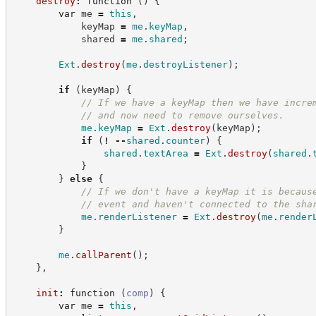
destroy
:
function
(
)
{
var
 me 
=
this
,
            keyMap 
=
me
.
keyMap
,
            shared 
=
me
.
shared
;
Ext
.
destroy
(
me
.
destroyListener
)
;
if
(
keyMap
)
{
//
 If we have a keyMap then we have incre
//
 and now need to remove ourselves.
me
.
keyMap
=
Ext
.
destroy
(
keyMap
)
;
if
(
!
--
shared
.
counter
)
{
shared
.
textArea
=
Ext
.
destroy
(
shared
.
}
}
else
{
//
 If we don't have a keyMap it is becaus
//
 event and haven't connected to the sha
me
.
renderListener
=
Ext
.
destroy
(
me
.
render
}
me
.
callParent
(
)
;
}
,
init
:
function
(
comp
)
{
var
 me 
=
this
,