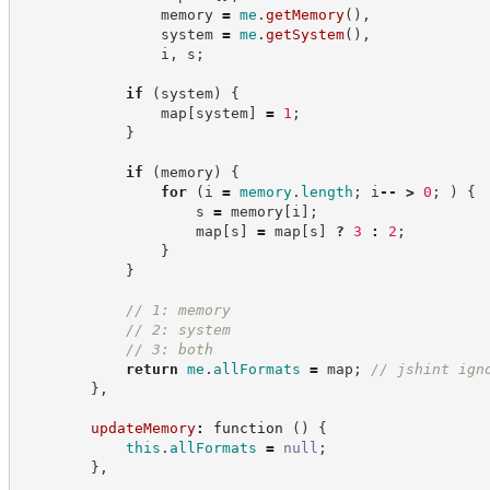
                memory 
=
me
.
getMemory
(
)
,
                system 
=
me
.
getSystem
(
)
,
                i
,
 s
;
if
(
system
)
{
                map
[
system
]
=
1
;
}
if
(
memory
)
{
for
(
i 
=
memory
.
length
;
 i
--
>
0
;
)
{
                    s 
=
 memory
[
i
]
;
                    map
[
s
]
=
 map
[
s
]
?
3
:
2
;
}
}
//
 1: memory
//
 2: system
//
 3: both
return
me
.
allFormats
=
 map
;
//
 jshint ign
}
,
updateMemory
:
function
(
)
{
this
.
allFormats
=
null
;
}
,