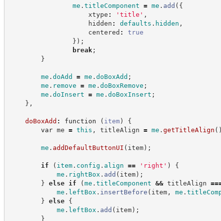
me
.
titleComponent
=
me
.
add
(
{
                    xtype
:
'
title
'
,
                    hidden
:
defaults
.
hidden
,
                    centered
:
true
}
)
;
break
;
}
me
.
doAdd
=
me
.
doBoxAdd
;
me
.
remove
=
me
.
doBoxRemove
;
me
.
doInsert
=
me
.
doBoxInsert
;
}
,
doBoxAdd
:
function
(
item
)
{
var
 me 
=
this
,
 titleAlign 
=
me
.
getTitleAlign
(
me
.
addDefaultButtonUI
(
item
)
;
if
(
item
.
config
.
align
==
'
right
'
)
{
me
.
rightBox
.
add
(
item
)
;
}
else
if
(
me
.
titleComponent
&&
 titleAlign 
==
me
.
leftBox
.
insertBefore
(
item
,
me
.
titleCom
}
else
{
me
.
leftBox
.
add
(
item
)
;
}