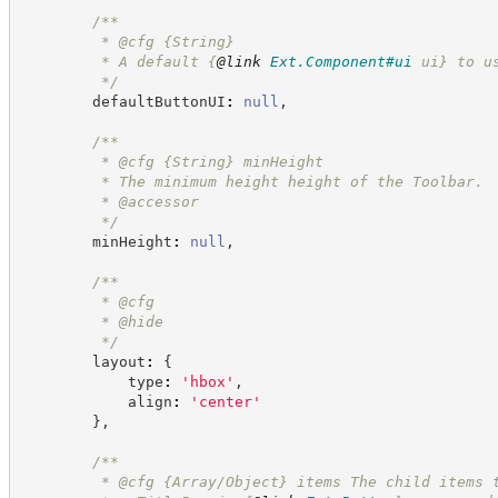
/**
         * @cfg 
{String}
         * A default 
{
@link
Ext.Component#ui
 ui}
 to u
*/
        defaultButtonUI
:
null
,
/**
         * @cfg 
{String}
minHeight
         * The minimum height height of the Toolbar.
         * @accessor
*/
        minHeight
:
null
,
/**
         * @cfg
         * @hide
*/
        layout
:
{
            type
:
'
hbox
'
,
            align
:
'
center
'
}
,
/**
         * @cfg {Array/Object} items The child items 