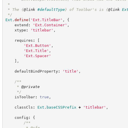
 *
 * The 
{
@link
#defaultType
}
 of Toolbar's is 
{
@link
Ex
*/
Ext
.
define
(
'
Ext.TitleBar
'
,
{
    extend
:
'
Ext.Container
'
,
    xtype
:
'
titlebar
'
,
    requires
:
[
'
Ext.Button
'
,
'
Ext.Title
'
,
'
Ext.Spacer
'
]
,
    defaultBindProperty
:
'
title
'
,
/**
     * 
@private
*/
    isToolbar
:
true
,
    classCls
:
Ext
.
baseCSSPrefix
+
'
titlebar
'
,
    config
:
{
/**
         * @cfg