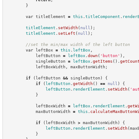
}
var
 titleElement 
=
this
.
titleComponent
.
render
titleElement
.
setWidth
(
null
)
;
titleElement
.
setLeft
(
null
)
;
//
set the min/max width of the left button
var
 leftBox 
=
this
.
leftBox
,
            leftButton 
=
leftBox
.
down
(
'
button
'
)
,
            singleButton 
=
leftBox
.
getItems
(
)
.
getCoun
            leftBoxWidth
,
 maxButtonWidth
;
if
(
leftButton 
&&
 singleButton
)
{
if
(
leftButton
.
getWidth
(
)
==
null
)
{
leftButton
.
renderElement
.
setWidth
(
'
au
}
            leftBoxWidth 
=
leftBox
.
renderElement
.
getW
            maxButtonWidth 
=
this
.
calculateMaxButtonW
if
(
leftBoxWidth 
>
 maxButtonWidth
)
{
leftButton
.
renderElement
.
setWidth
(
max
}