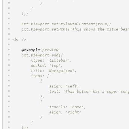
 *             }
 *         ]
 *     });
 *
 *     Ext.Viewport.setStyleHtmlContent(true);
 *     Ext.Viewport.setHtml('This shows the title bei
 *
 * <br />
 *
 *     
@example
 preview
 *     Ext.Viewport.add({
 *         xtype: 'titlebar',
 *         docked: 'top',
 *         title: 'Navigation',
 *         items: [
 *             {
 *                 align: 'left',
 *                 text: 'This button has a super lon
 *             },
 *             {
 *                 iconCls: 'home',
 *                 align: 'right'
 *             }
 *         ]
 *     });