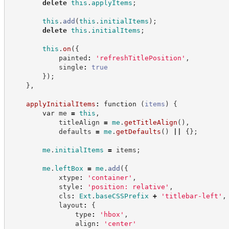
delete
this
.
applyItems
;
this
.
add
(
this
.
initialItems
)
;
delete
this
.
initialItems
;
this
.
on
(
{
            painted
:
'
refreshTitlePosition
'
,
            single
:
true
}
)
;
}
,
applyInitialItems
:
function
(
items
)
{
var
 me 
=
this
,
            titleAlign 
=
me
.
getTitleAlign
(
)
,
            defaults 
=
me
.
getDefaults
(
)
||
{
}
;
me
.
initialItems
=
 items
;
me
.
leftBox
=
me
.
add
(
{
            xtype
:
'
container
'
,
            style
:
'
position: relative
'
,
            cls
:
Ext
.
baseCSSPrefix
+
'
titlebar-left
'
,
            layout
:
{
                type
:
'
hbox
'
,
                align
:
'
center
'