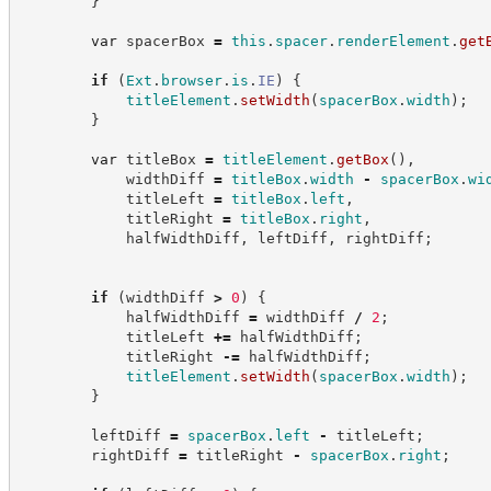
}
var
 spacerBox 
=
this
.
spacer
.
renderElement
.
get
if
(
Ext
.
browser
.
is
.
IE
)
{
titleElement
.
setWidth
(
spacerBox
.
width
)
;
}
var
 titleBox 
=
titleElement
.
getBox
(
)
,
            widthDiff 
=
titleBox
.
width
-
spacerBox
.
wi
            titleLeft 
=
titleBox
.
left
,
            titleRight 
=
titleBox
.
right
,
            halfWidthDiff
,
 leftDiff
,
 rightDiff
;
if
(
widthDiff 
>
0
)
{
            halfWidthDiff 
=
 widthDiff 
/
2
;
            titleLeft 
+=
 halfWidthDiff
;
            titleRight 
-=
 halfWidthDiff
;
titleElement
.
setWidth
(
spacerBox
.
width
)
;
}
        leftDiff 
=
spacerBox
.
left
-
 titleLeft
;
        rightDiff 
=
 titleRight 
-
spacerBox
.
right
;