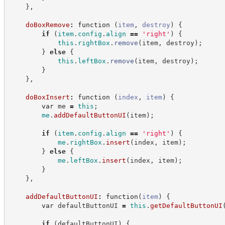
}
,
doBoxRemove
:
function
(
item
,
destroy
)
{
if
(
item
.
config
.
align
==
'
right
'
)
{
this
.
rightBox
.
remove
(
item
,
 destroy
)
;
}
else
{
this
.
leftBox
.
remove
(
item
,
 destroy
)
;
}
}
,
doBoxInsert
:
function
(
index
,
item
)
{
var
 me 
=
this
;
me
.
addDefaultButtonUI
(
item
)
;
if
(
item
.
config
.
align
==
'
right
'
)
{
me
.
rightBox
.
insert
(
index
,
 item
)
;
}
else
{
me
.
leftBox
.
insert
(
index
,
 item
)
;
}
}
,
addDefaultButtonUI
:
function
(
item
)
{
var
 defaultButtonUI 
=
this
.
getDefaultButtonUI
if
(
defaultButtonUI
)
{