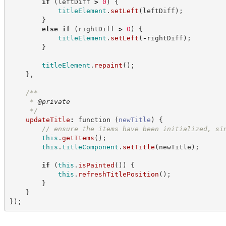
if
(
leftDiff 
>
0
)
{
titleElement
.
setLeft
(
leftDiff
)
;
}
else
if
(
rightDiff 
>
0
)
{
titleElement
.
setLeft
(
-
rightDiff
)
;
}
titleElement
.
repaint
(
)
;
}
,
/**
     * 
@private
*/
updateTitle
:
function
(
newTitle
)
{
//
 ensure the items have been initialized, si
this
.
getItems
(
)
;
this
.
titleComponent
.
setTitle
(
newTitle
)
;
if
(
this
.
isPainted
(
)
)
{
this
.
refreshTitlePosition
(
)
;
}
}
}
)
;