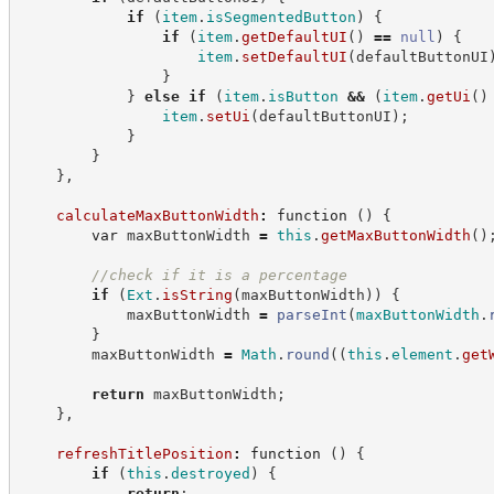
if
(
item
.
isSegmentedButton
)
{
if
(
item
.
getDefaultUI
(
)
==
null
)
{
item
.
setDefaultUI
(
defaultButtonUI
}
}
else
if
(
item
.
isButton
&&
(
item
.
getUi
(
)
item
.
setUi
(
defaultButtonUI
)
;
}
}
}
,
calculateMaxButtonWidth
:
function
(
)
{
var
 maxButtonWidth 
=
this
.
getMaxButtonWidth
(
)
//
check if it is a percentage
if
(
Ext
.
isString
(
maxButtonWidth
)
)
{
            maxButtonWidth 
=
parseInt
(
maxButtonWidth
.
}
        maxButtonWidth 
=
Math
.
round
(
(
this
.
element
.
get
return
 maxButtonWidth
;
}
,
refreshTitlePosition
:
function
(
)
{
if
(
this
.
destroyed
)
{
return
;