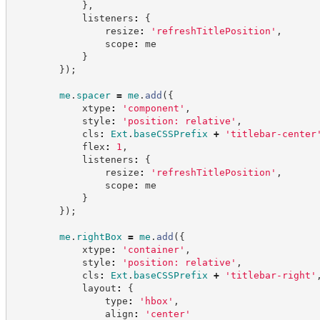
}
,
            listeners
:
{
                resize
:
'
refreshTitlePosition
'
,
                scope
:
 me
}
}
)
;
me
.
spacer
=
me
.
add
(
{
            xtype
:
'
component
'
,
            style
:
'
position: relative
'
,
            cls
:
Ext
.
baseCSSPrefix
+
'
titlebar-center
            flex
:
1
,
            listeners
:
{
                resize
:
'
refreshTitlePosition
'
,
                scope
:
 me
}
}
)
;
me
.
rightBox
=
me
.
add
(
{
            xtype
:
'
container
'
,
            style
:
'
position: relative
'
,
            cls
:
Ext
.
baseCSSPrefix
+
'
titlebar-right
'
            layout
:
{
                type
:
'
hbox
'
,
                align
:
'
center
'