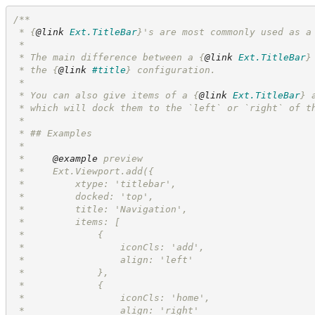
/**
 * 
{
@link
Ext.TitleBar
}
's are most commonly used as a
 *
 * The main difference between a 
{
@link
Ext.TitleBar
}
 * the 
{
@link
#title
}
 configuration.
 *
 * You can also give items of a 
{
@link
Ext.TitleBar
}
 
 * which will dock them to the `left` or `right` of t
 *
 * ## Examples
 *
 *     
@example
 preview
 *     Ext.Viewport.add({
 *         xtype: 'titlebar',
 *         docked: 'top',
 *         title: 'Navigation',
 *         items: [
 *             {
 *                 iconCls: 'add',
 *                 align: 'left'
 *             },
 *             {
 *                 iconCls: 'home',
 *                 align: 'right'