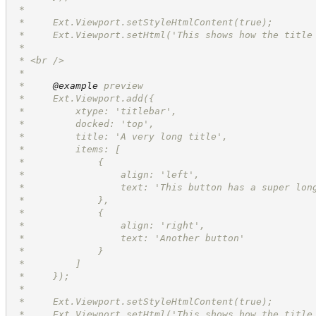
 *
 *     Ext.Viewport.setStyleHtmlContent(true);
 *     Ext.Viewport.setHtml('This shows how the title
 *
 * <br />
 *
 *     
@example
 preview
 *     Ext.Viewport.add({
 *         xtype: 'titlebar',
 *         docked: 'top',
 *         title: 'A very long title',
 *         items: [
 *             {
 *                 align: 'left',
 *                 text: 'This button has a super lon
 *             },
 *             {
 *                 align: 'right',
 *                 text: 'Another button'
 *             }
 *         ]
 *     });
 *
 *     Ext.Viewport.setStyleHtmlContent(true);
 *     Ext.Viewport.setHtml('This shows how the title