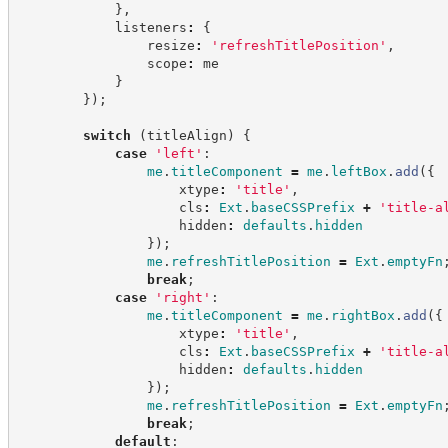
}
,
            listeners
:
{
                resize
:
'
refreshTitlePosition
'
,
                scope
:
 me
}
}
)
;
switch
(
titleAlign
)
{
case
'
left
'
:
me
.
titleComponent
=
me
.
leftBox
.
add
(
{
                    xtype
:
'
title
'
,
                    cls
:
Ext
.
baseCSSPrefix
+
'
title-a
                    hidden
:
defaults
.
hidden
}
)
;
me
.
refreshTitlePosition
=
Ext
.
emptyFn
break
;
case
'
right
'
:
me
.
titleComponent
=
me
.
rightBox
.
add
(
{
                    xtype
:
'
title
'
,
                    cls
:
Ext
.
baseCSSPrefix
+
'
title-a
                    hidden
:
defaults
.
hidden
}
)
;
me
.
refreshTitlePosition
=
Ext
.
emptyFn
break
;
default
: