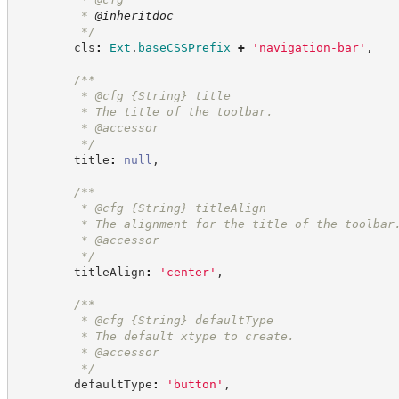
         * 
@inheritdoc
*/
        cls
:
Ext
.
baseCSSPrefix
+
'
navigation-bar
'
,
/**
         * @cfg 
{String}
title
         * The title of the toolbar.
         * @accessor
*/
        title
:
null
,
/**
         * @cfg 
{String}
titleAlign
         * The alignment for the title of the toolbar
         * @accessor
*/
        titleAlign
:
'
center
'
,
/**
         * @cfg 
{String}
defaultType
         * The default xtype to create.
         * @accessor
*/
        defaultType
:
'
button
'
,