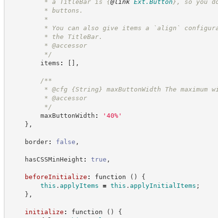
         * a TitleBar is 
{
@link
Ext.Button
}
, so you d
         * buttons.
         *
         * You can also give items a `align` configur
         * the TitleBar.
         * @accessor
*/
        items
:
[
]
,
/**
         * @cfg 
{String}
maxButtonWidth The maximum w
         * @accessor
*/
        maxButtonWidth
:
'
40%
'
}
,
    border
:
false
,
    hasCSSMinHeight
:
true
,
beforeInitialize
:
function
(
)
{
this
.
applyItems
=
this
.
applyInitialItems
;
}
,
initialize
:
function
(
)
{