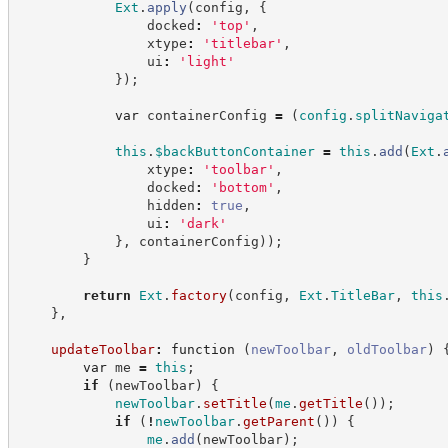
Ext
.
apply
(
config
,
{
                docked
:
'
top
'
,
                xtype
:
'
titlebar
'
,
                ui
:
'
light
'
}
)
;
var
 containerConfig 
=
(
config
.
splitNaviga
this
.
$backButtonContainer
=
this
.
add
(
Ext
.
                xtype
:
'
toolbar
'
,
                docked
:
'
bottom
'
,
                hidden
:
true
,
                ui
:
'
dark
'
}
,
 containerConfig
)
)
;
}
return
Ext
.
factory
(
config
,
Ext
.
TitleBar
,
this
}
,
updateToolbar
:
function
(
newToolbar
,
oldToolbar
)
var
 me 
=
this
;
if
(
newToolbar
)
{
newToolbar
.
setTitle
(
me
.
getTitle
(
)
)
;
if
(
!
newToolbar
.
getParent
(
)
)
{
me
.
add
(
newToolbar
)
;