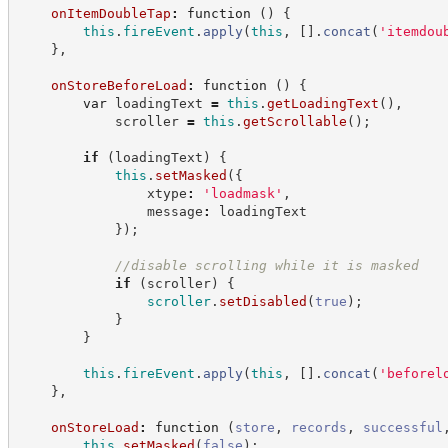
onItemDoubleTap
:
function
(
)
{
this
.
fireEvent
.
apply
(
this
,
[
]
.
concat
(
'
itemdou
}
,
onStoreBeforeLoad
:
function
(
)
{
var
 loadingText 
=
this
.
getLoadingText
(
)
,
            scroller 
=
this
.
getScrollable
(
)
;
if
(
loadingText
)
{
this
.
setMasked
(
{
                xtype
:
'
loadmask
'
,
                message
:
 loadingText
}
)
;
//
disable scrolling while it is masked
if
(
scroller
)
{
scroller
.
setDisabled
(
true
)
;
}
}
this
.
fireEvent
.
apply
(
this
,
[
]
.
concat
(
'
beforel
}
,
onStoreLoad
:
function
(
store
,
records
,
successful
this
.
setMasked
(
false
)
;