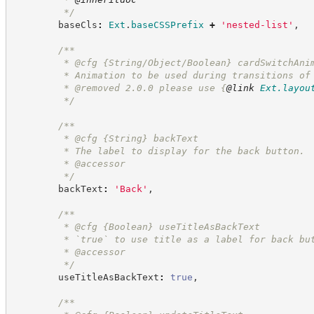
*/
        baseCls
:
Ext
.
baseCSSPrefix
+
'
nested-list
'
,
/**
         * @cfg {String/Object/Boolean} cardSwitchAni
         * Animation to be used during transitions of
         * @removed 2.0.0 please use 
{
@link
Ext.layou
*/
/**
         * @cfg 
{String}
backText
         * The label to display for the back button.
         * @accessor
*/
        backText
:
'
Back
'
,
/**
         * @cfg 
{Boolean}
useTitleAsBackText
         * `true` to use title as a label for back bu
         * @accessor
*/
        useTitleAsBackText
:
true
,
/**