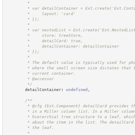
         *
         * var detailContainer = Ext.create('Ext.Cont
         *     layout: 'card'
         * });
         *
         * var nestedList = Ext.create('Ext.NestedLis
         *     store: treeStore,
         *     detailCard: true,
         *     detailContainer: detailContainer
         * });
         *
         * The default value is typically used for ph
         * where the small screen size dictates that 
         * current container.
         * @accessor
*/
        detailContainer
:
undefined
,
/**
         * @cfg 
{Ext.Component}
detailCard provides t
         * in a Miller column list. In a Miller colum
         * hierarchial tree structure to a leaf, whic
         * about the item in the list. The detailCard
         * the leaf.
         *