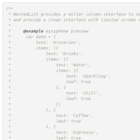
/**
 * NestedList provides a miller column interface to n
 * and provide a clean interface with limited screen 
 *
 *     
@example
 miniphone preview
 *      var data = {
 *          text: 'Groceries',
 *          items: [{
 *              text: 'Drinks',
 *              items: [{
 *                  text: 'Water',
 *                  items: [{
 *                      text: 'Sparkling',
 *                      leaf: true
 *                  }, {
 *                      text: 'Still',
 *                      leaf: true
 *                  }]
 *              }, {
 *                  text: 'Coffee',
 *                  leaf: true
 *              }, {
 *                  text: 'Espresso',
 *                  leaf: true