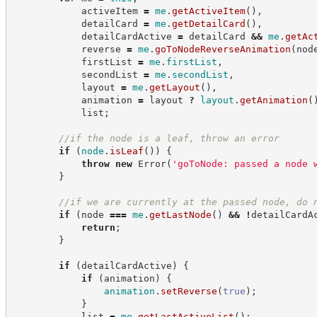
            activeItem 
=
me
.
getActiveItem
(
)
,
            detailCard 
=
me
.
getDetailCard
(
)
,
            detailCardActive 
=
 detailCard 
&&
me
.
getAc
            reverse 
=
me
.
goToNodeReverseAnimation
(
nod
            firstList 
=
me
.
firstList
,
            secondList 
=
me
.
secondList
,
            layout 
=
me
.
getLayout
(
)
,
            animation 
=
 layout 
?
layout
.
getAnimation
(
            list
;
//
if the node is a leaf, throw an error
if
(
node
.
isLeaf
(
)
)
{
throw
new
Error
(
'
goToNode: passed a node 
}
//
if we are currently at the passed node, do 
if
(
node 
===
me
.
getLastNode
(
)
&&
!
detailCardA
return
;
}
if
(
detailCardActive
)
{
if
(
animation
)
{
animation
.
setReverse
(
true
)
;
}
            list 
=
me
.
getLastActiveList
(
)
;