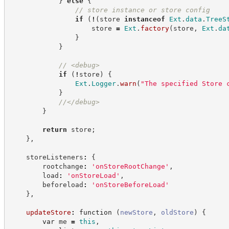
}
else
{
//
 store instance or store config
if
(
!
(
store 
instanceof
Ext
.
data
.
TreeS
                    store 
=
Ext
.
factory
(
store
,
Ext
.
da
}
}
//
 <debug>
if
(
!
store
)
{
Ext
.
Logger
.
warn
(
"
The specified Store 
}
//
</debug>
}
return
 store
;
}
,
    storeListeners
:
{
        rootchange
:
'
onStoreRootChange
'
,
        load
:
'
onStoreLoad
'
,
        beforeload
:
'
onStoreBeforeLoad
'
}
,
updateStore
:
function
(
newStore
,
oldStore
)
{
var
 me 
=
this
,