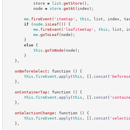
            store 
=
list
.
getStore
(
)
,
            node 
=
store
.
getAt
(
index
)
;
me
.
fireEvent
(
'
itemtap
'
,
this
,
 list
,
 index
,
 ta
if
(
node
.
isLeaf
(
)
)
{
me
.
fireEvent
(
'
leafitemtap
'
,
this
,
 list
,
 i
me
.
goToLeaf
(
node
)
;
}
else
{
this
.
goToNode
(
node
)
;
}
}
,
onBeforeSelect
:
function
(
)
{
this
.
fireEvent
.
apply
(
this
,
[
]
.
concat
(
'
befores
}
,
onContainerTap
:
function
(
)
{
this
.
fireEvent
.
apply
(
this
,
[
]
.
concat
(
'
contain
}
,
onSelectionChange
:
function
(
)
{
this
.
fireEvent
.
apply
(
this
,
[
]
.
concat
(
'
selecti
}
,