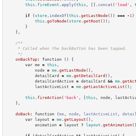
this
.
fireEvent
.
apply
(
this
,
[
]
.
concat
(
'
load
'
,
if
(
store
.
indexOf
(
this
.
getLastNode
(
)
)
===
-
1
)
this
.
goToNode
(
store
.
getRoot
(
)
)
;
}
}
,
/**
     * Called when the backButton has been tapped.
*/
onBackTap
:
function
(
)
{
var
 me 
=
this
,
            node 
=
me
.
getLastNode
(
)
,
            detailCard 
=
me
.
getDetailCard
(
)
,
            detailCardActive 
=
 detailCard 
&&
me
.
getAc
            lastActiveList 
=
me
.
getLastActiveList
(
)
;
this
.
fireAction
(
'
back
'
,
[
this
,
 node
,
 lastActi
}
,
doBack
:
function
(
me
,
node
,
lastActiveList
,
detai
var
 layout 
=
me
.
getLayout
(
)
,
            animation 
=
 layout 
?
layout
.
getAnimation
(
if
(
detailCardActive 
&&
 lastActiveList
)
{