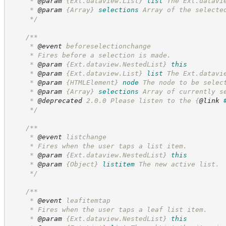
     * 
@param
{Ext.dataview.List}
list
The Ext.datavi
     * 
@param
{Array}
selections
Array of the selecte
*/
/**
     * 
@event
 beforeselectionchange
     * Fires before a selection is made.
     * 
@param
{Ext.dataview.NestedList}
this
     * 
@param
{Ext.dataview.List}
list
The Ext.datavi
     * 
@param
{HTMLElement}
node
The node to be selec
     * 
@param
{Array}
selections
Array of currently s
     * 
@deprecated
 2.0.0 Please listen to the 
{
@link
*/
/**
     * 
@event
 listchange
     * Fires when the user taps a list item.
     * 
@param
{Ext.dataview.NestedList}
this
     * 
@param
{Object}
listitem
The new active list.
*/
/**
     * 
@event
 leafitemtap
     * Fires when the user taps a leaf list item.
     * 
@param
{Ext.dataview.NestedList}
this