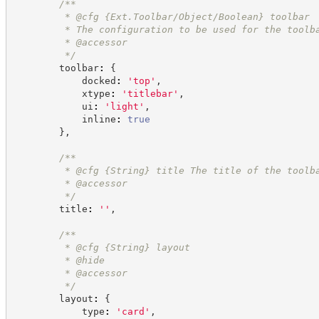
/**
         * @cfg {Ext.Toolbar/Object/Boolean} toolbar
         * The configuration to be used for the toolb
         * @accessor
*/
        toolbar
:
{
            docked
:
'
top
'
,
            xtype
:
'
titlebar
'
,
            ui
:
'
light
'
,
            inline
:
true
}
,
/**
         * @cfg 
{String}
title The title of the toolb
         * @accessor
*/
        title
:
'
'
,
/**
         * @cfg 
{String}
layout
         * @hide
         * @accessor
*/
        layout
:
{
            type
:
'
card
'
,