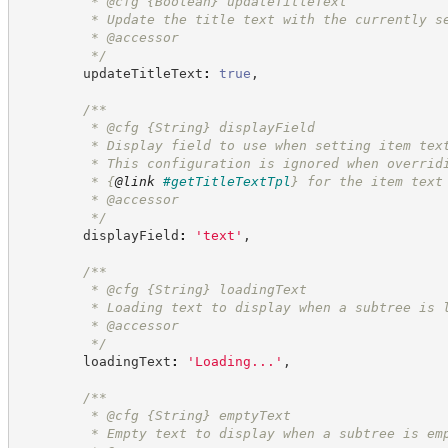
         * @cfg 
{Boolean}
updateTitleText
         * Update the title text with the currently s
         * @accessor
*/
        updateTitleText
:
true
,
/**
         * @cfg 
{String}
displayField
         * Display field to use when setting item tex
         * This configuration is ignored when overrid
         * 
{
@link
#getTitleTextTpl
}
 for the item text
         * @accessor
*/
        displayField
:
'
text
'
,
/**
         * @cfg 
{String}
loadingText
         * Loading text to display when a subtree is 
         * @accessor
*/
        loadingText
:
'
Loading...
'
,
/**
         * @cfg 
{String}
emptyText
         * Empty text to display when a subtree is em