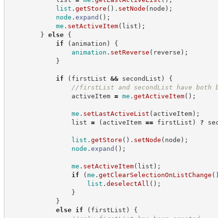
list
.
getStore
(
)
.
setNode
(
node
)
;
node
.
expand
(
)
;
me
.
setActiveItem
(
list
)
;
}
else
{
if
(
animation
)
{
animation
.
setReverse
(
reverse
)
;
}
if
(
firstList 
&&
 secondList
)
{
//
firstList and secondList have both 
                activeItem 
=
me
.
getActiveItem
(
)
;
me
.
setLastActiveList
(
activeItem
)
;
                list 
=
(
activeItem 
==
 firstList
)
?
se
list
.
getStore
(
)
.
setNode
(
node
)
;
node
.
expand
(
)
;
me
.
setActiveItem
(
list
)
;
if
(
me
.
getClearSelectionOnListChange
(
list
.
deselectAll
(
)
;
}
}
else
if
(
firstList
)
{