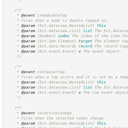
/**
     * 
@event
 itemdoubletap
     * Fires when a node is double tapped on.
     * 
@param
{Ext.dataview.NestedList}
this
     * 
@param
{Ext.dataview.List}
list
The Ext.datavi
     * 
@param
{Number}
index
The index of the item th
     * 
@param
{Ext.dom.Element}
target
The element ta
     * 
@param
{Ext.data.Record}
record
The record tap
     * 
@param
{Ext.event.Event}
e
The event object.
*/
/**
     * 
@event
 containertap
     * Fires when a tap occurs and it is not on a tem
     * 
@param
{Ext.dataview.NestedList}
this
     * 
@param
{Ext.dataview.List}
list
The Ext.datavi
     * 
@param
{Ext.event.Event}
e
The raw event objec
*/
/**
     * 
@event
 selectionchange
     * Fires when the selected nodes change.
     * 
@param
{Ext.dataview.NestedList}
this