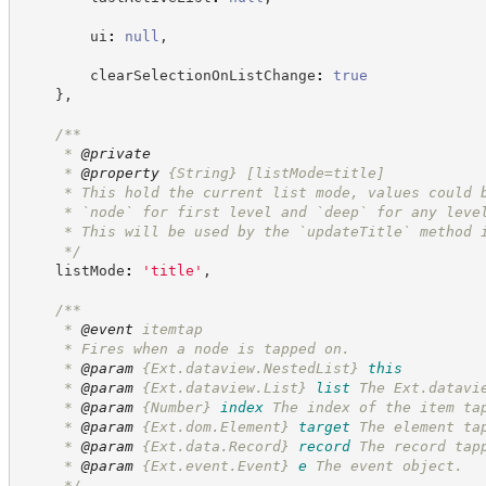
        ui
:
null
,
        clearSelectionOnListChange
:
true
}
,
/**
     * 
@private
     * 
@property
{String}
[listMode=title]
     * This hold the current list mode, values could 
     * `node` for first level and `deep` for any leve
     * This will be used by the `updateTitle` method 
*/
    listMode
:
'
title
'
,
/**
     * 
@event
 itemtap
     * Fires when a node is tapped on.
     * 
@param
{Ext.dataview.NestedList}
this
     * 
@param
{Ext.dataview.List}
list
The Ext.datavi
     * 
@param
{Number}
index
The index of the item ta
     * 
@param
{Ext.dom.Element}
target
The element ta
     * 
@param
{Ext.data.Record}
record
The record tap
     * 
@param
{Ext.event.Event}
e
The event object.
*/