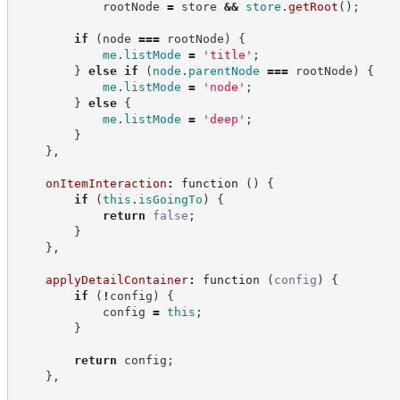
            rootNode 
=
 store 
&&
store
.
getRoot
(
)
;
if
(
node 
===
 rootNode
)
{
me
.
listMode
=
'
title
'
;
}
else
if
(
node
.
parentNode
===
 rootNode
)
{
me
.
listMode
=
'
node
'
;
}
else
{
me
.
listMode
=
'
deep
'
;
}
}
,
onItemInteraction
:
function
(
)
{
if
(
this
.
isGoingTo
)
{
return
false
;
}
}
,
applyDetailContainer
:
function
(
config
)
{
if
(
!
config
)
{
            config 
=
this
;
}
return
 config
;
}
,