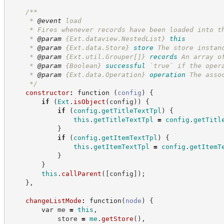
/**
     * 
@event
 load
     * Fires whenever records have been loaded into t
     * 
@param
{Ext.dataview.NestedList}
this
     * 
@param
{Ext.data.Store}
store
The store instan
     * 
@param
{Ext.util.Grouper[]}
records
An array o
     * 
@param
{Boolean}
successful
`true` if the oper
     * 
@param
{Ext.data.Operation}
operation
The asso
*/
constructor
:
function
(
config
)
{
if
(
Ext
.
isObject
(
config
)
)
{
if
(
config
.
getTitleTextTpl
)
{
this
.
getTitleTextTpl
=
config
.
getTitl
}
if
(
config
.
getItemTextTpl
)
{
this
.
getItemTextTpl
=
config
.
getItemT
}
}
this
.
callParent
(
[
config
]
)
;
}
,
changeListMode
:
function
(
node
)
{
var
 me 
=
this
,
            store 
=
me
.
getStore
(
)
,