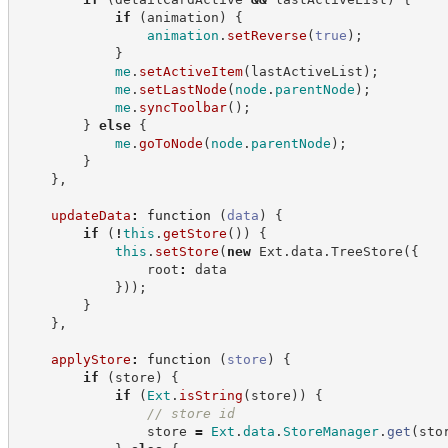
if
(
animation
)
{
animation
.
setReverse
(
true
)
;
}
me
.
setActiveItem
(
lastActiveList
)
;
me
.
setLastNode
(
node
.
parentNode
)
;
me
.
syncToolbar
(
)
;
}
else
{
me
.
goToNode
(
node
.
parentNode
)
;
}
}
,
updateData
:
function
(
data
)
{
if
(
!
this
.
getStore
(
)
)
{
this
.
setStore
(
new
Ext
.
data
.
TreeStore
(
{
                root
:
 data
}
)
)
;
}
}
,
applyStore
:
function
(
store
)
{
if
(
store
)
{
if
(
Ext
.
isString
(
store
)
)
{
//
 store id
                store 
=
Ext
.
data
.
StoreManager
.
get
(
sto