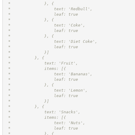
 *              }, {
 *                  text: 'Redbull',
 *                  leaf: true
 *              }, {
 *                  text: 'Coke',
 *                  leaf: true
 *              }, {
 *                  text: 'Diet Coke',
 *                  leaf: true
 *              }]
 *          }, {
 *              text: 'Fruit',
 *              items: [{
 *                  text: 'Bananas',
 *                  leaf: true
 *              }, {
 *                  text: 'Lemon',
 *                  leaf: true
 *              }]
 *          }, {
 *              text: 'Snacks',
 *              items: [{
 *                  text: 'Nuts',
 *                  leaf: true
 *              }, {