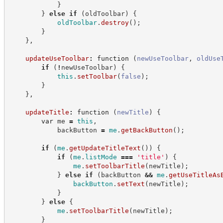
}
}
else
if
(
oldToolbar
)
{
oldToolbar
.
destroy
(
)
;
}
}
,
updateUseToolbar
:
function
(
newUseToolbar
,
oldUse
if
(
!
newUseToolbar
)
{
this
.
setToolbar
(
false
)
;
}
}
,
updateTitle
:
function
(
newTitle
)
{
var
 me 
=
this
,
            backButton 
=
me
.
getBackButton
(
)
;
if
(
me
.
getUpdateTitleText
(
)
)
{
if
(
me
.
listMode
===
'
title
'
)
{
me
.
setToolbarTitle
(
newTitle
)
;
}
else
if
(
backButton 
&&
me
.
getUseTitleAs
backButton
.
setText
(
newTitle
)
;
}
}
else
{
me
.
setToolbarTitle
(
newTitle
)
;
}