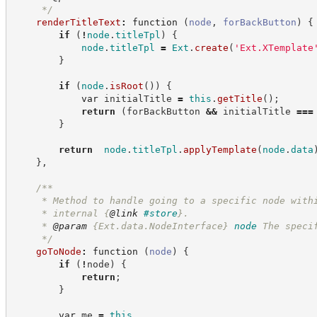
*/
renderTitleText
:
function
(
node
,
forBackButton
)
{
if
(
!
node
.
titleTpl
)
{
node
.
titleTpl
=
Ext
.
create
(
'
Ext.XTemplate
}
if
(
node
.
isRoot
(
)
)
{
var
 initialTitle 
=
this
.
getTitle
(
)
;
return
(
forBackButton 
&&
 initialTitle 
===
}
return
node
.
titleTpl
.
applyTemplate
(
node
.
data
}
,
/**
     * Method to handle going to a specific node with
     * internal 
{
@link
#store
}
.
     * 
@param
{Ext.data.NodeInterface}
node
The speci
*/
goToNode
:
function
(
node
)
{
if
(
!
node
)
{
return
;
}
var
 me 
=
this
,