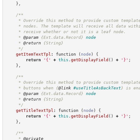
}
,
/**
     * Override this method to provide custom templat
     * nodes. The template will receive all data with
     * receive whether or not it is a leaf node.
     * 
@param
{Ext.data.Record}
node
     * 
@return
{String}
*/
getItemTextTpl
:
function
(
node
)
{
return
'
{
'
+
this
.
getDisplayField
(
)
+
'
}
'
;
}
,
/**
     * Override this method to provide custom templat
     * buttons when 
{
@link
#useTitleAsBackText
}
 is en
     * 
@param
{Ext.data.Record}
node
     * 
@return
{String}
*/
getTitleTextTpl
:
function
(
node
)
{
return
'
{
'
+
this
.
getDisplayField
(
)
+
'
}
'
;
}
,
/**
     * 
@private