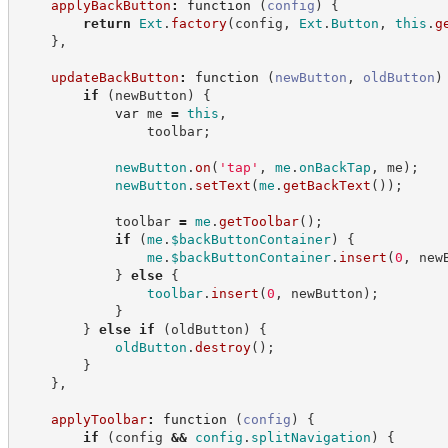
applyBackButton
:
function
(
config
)
{
return
Ext
.
factory
(
config
,
Ext
.
Button
,
this
.
g
}
,
updateBackButton
:
function
(
newButton
,
oldButton
)
if
(
newButton
)
{
var
 me 
=
this
,
                toolbar
;
newButton
.
on
(
'
tap
'
,
me
.
onBackTap
,
 me
)
;
newButton
.
setText
(
me
.
getBackText
(
)
)
;
            toolbar 
=
me
.
getToolbar
(
)
;
if
(
me
.
$backButtonContainer
)
{
me
.
$backButtonContainer
.
insert
(
0
,
 new
}
else
{
toolbar
.
insert
(
0
,
 newButton
)
;
}
}
else
if
(
oldButton
)
{
oldButton
.
destroy
(
)
;
}
}
,
applyToolbar
:
function
(
config
)
{
if
(
config 
&&
config
.
splitNavigation
)
{