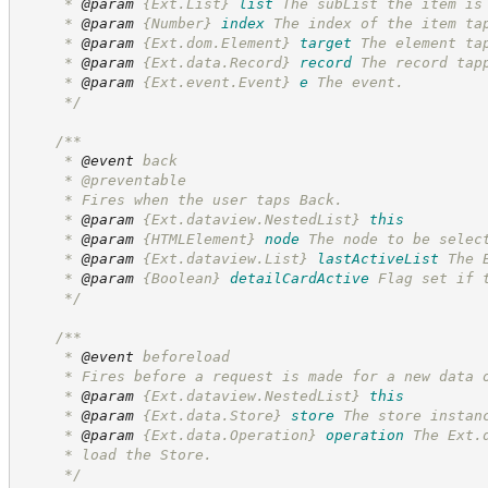
     * 
@param
{Ext.List}
list
The subList the item is
     * 
@param
{Number}
index
The index of the item ta
     * 
@param
{Ext.dom.Element}
target
The element ta
     * 
@param
{Ext.data.Record}
record
The record tap
     * 
@param
{Ext.event.Event}
e
The event.
*/
/**
     * 
@event
 back
     * @preventable
     * Fires when the user taps Back.
     * 
@param
{Ext.dataview.NestedList}
this
     * 
@param
{HTMLElement}
node
The node to be selec
     * 
@param
{Ext.dataview.List}
lastActiveList
The 
     * 
@param
{Boolean}
detailCardActive
Flag set if 
*/
/**
     * 
@event
 beforeload
     * Fires before a request is made for a new data 
     * 
@param
{Ext.dataview.NestedList}
this
     * 
@param
{Ext.data.Store}
store
The store instan
     * 
@param
{Ext.data.Operation}
operation
The Ext.
     * load the Store.
*/