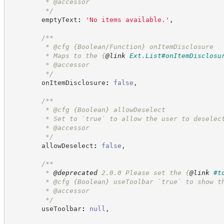
         * @accessor
*/
        emptyText
:
'
No items available.
'
,
/**
         * @cfg {Boolean/Function} onItemDisclosure
         * Maps to the 
{
@link
Ext.List#onItemDisclosu
         * @accessor
*/
        onItemDisclosure
:
false
,
/**
         * @cfg 
{Boolean}
allowDeselect
         * Set to `true` to allow the user to deselec
         * @accessor
*/
        allowDeselect
:
false
,
/**
         * 
@deprecated
 2.0.0 Please set the 
{
@link
#t
         * @cfg 
{Boolean}
useToolbar `true` to show t
         * @accessor
*/
        useToolbar
:
null
,