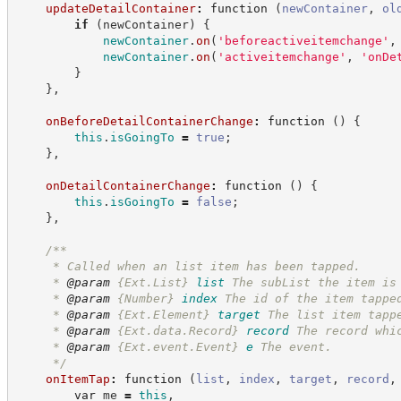
updateDetailContainer
:
function
(
newContainer
,
ol
if
(
newContainer
)
{
newContainer
.
on
(
'
beforeactiveitemchange
'
,
newContainer
.
on
(
'
activeitemchange
'
,
'
onDe
}
}
,
onBeforeDetailContainerChange
:
function
(
)
{
this
.
isGoingTo
=
true
;
}
,
onDetailContainerChange
:
function
(
)
{
this
.
isGoingTo
=
false
;
}
,
/**
     * Called when an list item has been tapped.
     * 
@param
{Ext.List}
list
The subList the item is
     * 
@param
{Number}
index
The id of the item tappe
     * 
@param
{Ext.Element}
target
The list item tapp
     * 
@param
{Ext.data.Record}
record
The record whi
     * 
@param
{Ext.event.Event}
e
The event.
*/
onItemTap
:
function
(
list
,
index
,
target
,
record
,
var
 me 
=
this
,