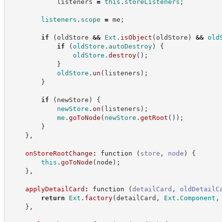
            listeners 
=
this
.
storeListeners
;
listeners
.
scope
=
 me
;
if
(
oldStore 
&&
Ext
.
isObject
(
oldStore
)
&&
old
if
(
oldStore
.
autoDestroy
)
{
oldStore
.
destroy
(
)
;
}
oldStore
.
un
(
listeners
)
;
}
if
(
newStore
)
{
newStore
.
on
(
listeners
)
;
me
.
goToNode
(
newStore
.
getRoot
(
)
)
;
}
}
,
onStoreRootChange
:
function
(
store
,
node
)
{
this
.
goToNode
(
node
)
;
}
,
applyDetailCard
:
function
(
detailCard
,
oldDetailC
return
Ext
.
factory
(
detailCard
,
Ext
.
Component
,
}
,