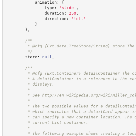
            animation
:
{
                type
:
'
slide
'
,
                duration
:
250
,
                direction
:
'
left
'
}
}
,
/**
         * @cfg {Ext.data.TreeStore/String} store The
*/
        store
:
null
,
/**
         * @cfg 
{Ext.Container}
detailContainer The c
         * A detailContainer is a reference to the co
         * displays.
         *
         * See 
http://en.wikipedia.org/wiki/Miller_co
         *
         * The two possible values for a detailContai
         * which indicates that a detailCard appear i
         * can specify a new container location. The 
         * current List container.
         *
         * The following example shows creating a loc