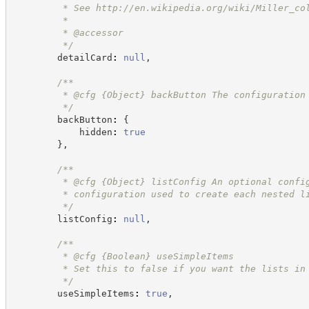
         * See 
http://en.wikipedia.org/wiki/Miller_co
         *
         * @accessor
*/
        detailCard
:
null
,
/**
         * @cfg 
{Object}
backButton The configuration
*/
        backButton
:
{
            hidden
:
true
}
,
/**
         * @cfg 
{Object}
listConfig An optional confi
         * configuration used to create each nested l
*/
        listConfig
:
null
,
/**
         * @cfg 
{Boolean}
useSimpleItems
         * Set this to false if you want the lists in
*/
        useSimpleItems
:
true
,