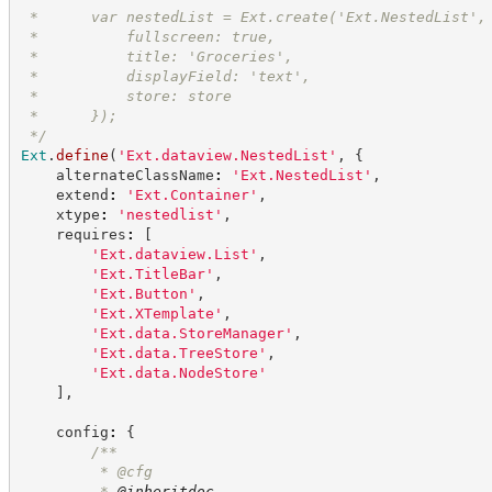
 *      var nestedList = Ext.create('Ext.NestedList',
 *          fullscreen: true,
 *          title: 'Groceries',
 *          displayField: 'text',
 *          store: store
 *      });
*/
Ext
.
define
(
'
Ext.dataview.NestedList
'
,
{
    alternateClassName
:
'
Ext.NestedList
'
,
    extend
:
'
Ext.Container
'
,
    xtype
:
'
nestedlist
'
,
    requires
:
[
'
Ext.dataview.List
'
,
'
Ext.TitleBar
'
,
'
Ext.Button
'
,
'
Ext.XTemplate
'
,
'
Ext.data.StoreManager
'
,
'
Ext.data.TreeStore
'
,
'
Ext.data.NodeStore
'
]
,
    config
:
{
/**
         * @cfg
         * 
@inheritdoc