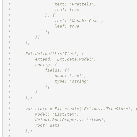
 *                  text: 'Pretzels',
 *                  leaf: true
 *              }, {
 *                  text: 'Wasabi Peas',
 *                  leaf: true
 *              }]
 *          }]
 *      };
 *
 *      Ext.define('ListItem', {
 *          extend: 'Ext.data.Model',
 *          config: {
 *              fields: [{
 *                  name: 'text',
 *                  type: 'string'
 *              }]
 *          }
 *      });
 *
 *      var store = Ext.create('Ext.data.TreeStore', 
 *          model: 'ListItem',
 *          defaultRootProperty: 'items',
 *          root: data
 *      });
 *