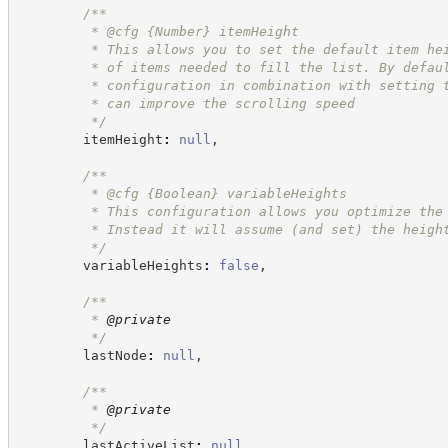
/**
         * @cfg 
{Number}
itemHeight
         * This allows you to set the default item he
         * of items needed to fill the list. By defau
         * configuration in combination with setting 
         * can improve the scrolling speed
*/
        itemHeight
:
null
,
/**
         * @cfg 
{Boolean}
variableHeights
         * This configuration allows you optimize the
         * Instead it will assume (and set) the heigh
*/
        variableHeights
:
false
,
/**
         * 
@private
*/
        lastNode
:
null
,
/**
         * 
@private
*/
        lastActiveList
:
null
,