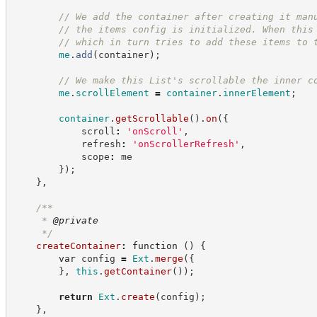
//
 We add the container after creating it man
//
 the items config is initialized. When this
//
 which in turn tries to add these items to 
me
.
add
(
container
)
;
//
 We make this List's scrollable the inner c
me
.
scrollElement
=
container
.
innerElement
;
container
.
getScrollable
(
)
.
on
(
{
            scroll
:
'
onScroll
'
,
            refresh
:
'
onScrollerRefresh
'
,
            scope
:
 me
}
)
;
}
,
/**
     * 
@private
*/
createContainer
:
function
(
)
{
var
 config 
=
Ext
.
merge
(
{
}
,
this
.
getContainer
(
)
)
;
return
Ext
.
create
(
config
)
;
}
,