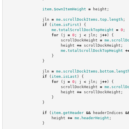
item
.
$ownItemHeight
=
 height
;
                jln 
=
me
.
scrollDockItems
.
top
.
length
;
if
(
item
.
isFirst
)
{
me
.
totalScrollDockTopHeight
=
0
;
for
(
j 
=
0
;
 j 
<
 jln
;
 j
++
)
{
                        scrollDockHeight 
=
me
.
scrollD
                        height 
+=
 scrollDockHeight
;
me
.
totalScrollDockTopHeight
+
}
}
                jln 
=
me
.
scrollDockItems
.
bottom
.
lengt
if
(
item
.
isLast
)
{
for
(
j 
=
0
;
 j 
<
 jln
;
 j
++
)
{
                        scrollDockHeight 
=
me
.
scrollD
                        height 
+=
 scrollDockHeight
;
}
}
if
(
item
.
getHeader
&&
 headerIndices 
&
                    height 
+=
me
.
headerHeight
;
}