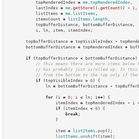
            topRenderedIndex 
=
me
.
topRenderedIndex
,
            lastIndex 
=
me
.
getStore
(
)
.
getCount
(
)
-
1
,
            listItems 
=
me
.
listItems
,
            itemsCount 
=
listItems
.
length
,
            topBufferDistance
,
 bottomBufferDistance
,
            i
,
 ln
,
 item
,
 itemIndex
;
        topBufferDistance 
=
 topVisibleIndex 
-
 topRend
        bottomBufferDistance 
=
 topRenderedIndex 
+
 buf
if
(
topBufferDistance 
<
 bottomBufferDistance
)
//
 This means there are more items below 
//
 has probably just scrolled up. In this
//
 from the bottom to the top only if the
if
(
topVisibleIndex 
>
0
)
{
                ln 
=
 bottomBufferDistance 
-
 topBuffer
for
(
i 
=
0
;
 i 
<
 ln
;
 i
++
)
{
                    itemIndex 
=
 topRenderedIndex 
-
 i 
if
(
itemIndex 
<
0
)
{
break
;
}
                    item 
=
listItems
.
pop
(
)
;
listItems
.
unshift
(
item
)
;