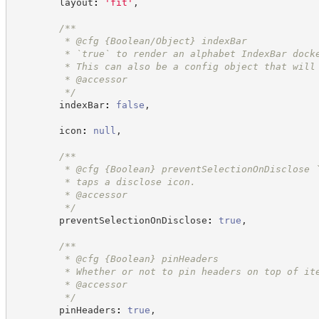
        layout
:
'
fit
'
,
/**
         * @cfg {Boolean/Object} indexBar
         * `true` to render an alphabet IndexBar dock
         * This can also be a config object that will
         * @accessor
*/
        indexBar
:
false
,
        icon
:
null
,
/**
         * @cfg 
{Boolean}
preventSelectionOnDisclose 
         * taps a disclose icon.
         * @accessor
*/
        preventSelectionOnDisclose
:
true
,
/**
         * @cfg 
{Boolean}
pinHeaders
         * Whether or not to pin headers on top of it
         * @accessor
*/
        pinHeaders
:
true
,