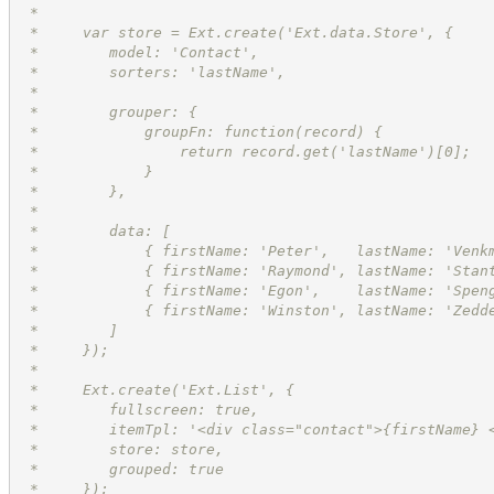
 *
 *     var store = Ext.create('Ext.data.Store', {
 *        model: 'Contact',
 *        sorters: 'lastName',
 *
 *        grouper: {
 *            groupFn: function(record) {
 *                return record.get('lastName')[0];
 *            }
 *        },
 *
 *        data: [
 *            { firstName: 'Peter',   lastName: 'Venk
 *            { firstName: 'Raymond', lastName: 'Stan
 *            { firstName: 'Egon',    lastName: 'Spen
 *            { firstName: 'Winston', lastName: 'Zedd
 *        ]
 *     });
 *
 *     Ext.create('Ext.List', {
 *        fullscreen: true,
 *        itemTpl: '<div class="contact">
{firstName}
 *        store: store,
 *        grouped: true
 *     });