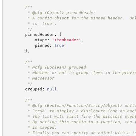
/**
         * @cfg 
{Object}
pinnedHeader
         * A config object for the pinned header.  On
         * is `true`.
*/
        pinnedHeader
:
{
            xtype
:
'
itemheader
'
,
            pinned
:
true
}
,
/**
         * @cfg 
{Boolean}
grouped
         * Whether or not to group items in the provi
         * @accessor
*/
        grouped
:
null
,
/**
         * @cfg {Boolean/Function/String/Object} onIt
         * `true` to display a disclosure icon on eac
         * The list will still fire the disclose even
         * By setting this config to a function, the 
         * is tapped.
         * Finally you can specify an object with a '