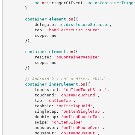
me
.
on
(
triggerCtEvent
,
me
.
onContainerTrigg
}
container
.
element
.
on
(
{
            delegate
:
me
.
disclosureSelector
,
            tap
:
'
handleItemDisclosure
'
,
            scope
:
 me
}
)
;
container
.
element
.
on
(
{
            resize
:
'
onContainerResize
'
,
            scope
:
 me
}
)
;
//
 Android 2.x not a direct child
container
.
innerElement
.
on
(
{
            touchstart
:
'
onItemTouchStart
'
,
            touchend
:
'
onItemTouchEnd
'
,
            tap
:
'
onItemTap
'
,
            taphold
:
'
onItemTapHold
'
,
            singletap
:
'
onItemSingleTap
'
,
            doubletap
:
'
onItemDoubleTap
'
,
            swipe
:
'
onItemSwipe
'
,
            mouseover
:
'
onItemMouseOver
'
,
            mouseout
:
'
onItemMouseOut
'
,