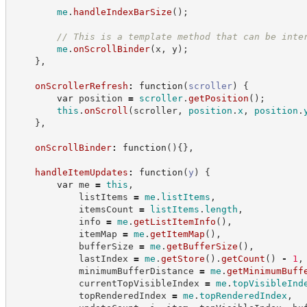
me
.
handleIndexBarSize
(
)
;
//
 This is a template method that can be inte
me
.
onScrollBinder
(
x
,
 y
)
;
}
,
onScrollerRefresh
:
function
(
scroller
)
{
var
 position 
=
scroller
.
getPosition
(
)
;
this
.
onScroll
(
scroller
,
position
.
x
,
position
.
}
,
onScrollBinder
:
function
(
)
{
}
,
handleItemUpdates
:
function
(
y
)
{
var
 me 
=
this
,
            listItems 
=
me
.
listItems
,
            itemsCount 
=
listItems
.
length
,
            info 
=
me
.
getListItemInfo
(
)
,
            itemMap 
=
me
.
getItemMap
(
)
,
            bufferSize 
=
me
.
getBufferSize
(
)
,
            lastIndex 
=
me
.
getStore
(
)
.
getCount
(
)
-
1
,
            minimumBufferDistance 
=
me
.
getMinimumBuff
            currentTopVisibleIndex 
=
me
.
topVisibleInd
            topRenderedIndex 
=
me
.
topRenderedIndex
,