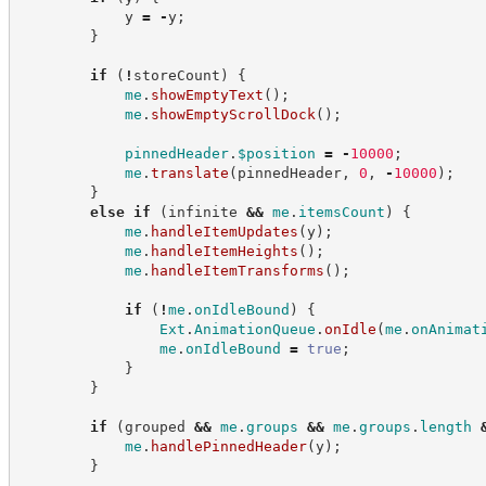
            y 
=
-
y
;
}
if
(
!
storeCount
)
{
me
.
showEmptyText
(
)
;
me
.
showEmptyScrollDock
(
)
;
pinnedHeader
.
$position
=
-
10000
;
me
.
translate
(
pinnedHeader
,
0
,
-
10000
)
;
}
else
if
(
infinite 
&&
me
.
itemsCount
)
{
me
.
handleItemUpdates
(
y
)
;
me
.
handleItemHeights
(
)
;
me
.
handleItemTransforms
(
)
;
if
(
!
me
.
onIdleBound
)
{
Ext
.
AnimationQueue
.
onIdle
(
me
.
onAnimat
me
.
onIdleBound
=
true
;
}
}
if
(
grouped 
&&
me
.
groups
&&
me
.
groups
.
length
me
.
handlePinnedHeader
(
y
)
;
}