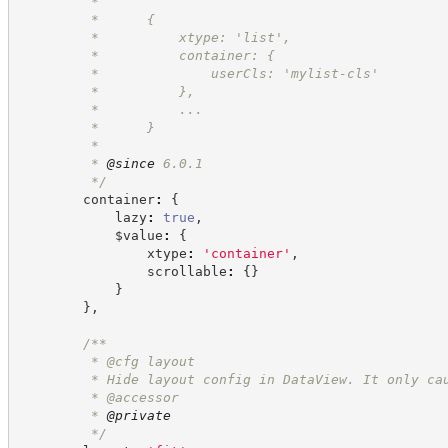
         *
         *      {
         *          xtype: 'list',
         *          container: {
         *              userCls: 'mylist-cls'
         *          },
         *          ...
         *      }
         *
         * 
@since
 6.0.1
*/
        container
:
{
            lazy
:
true
,
            $value
:
{
                xtype
:
'
container
'
,
                scrollable
:
{
}
}
}
,
/**
         * @cfg layout
         * Hide layout config in DataView. It only ca
         * @accessor
         * 
@private
*/