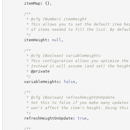
        itemMap
:
{
}
,
/**
         * @cfg 
{Number}
itemHeight
         * This allows you to set the default item he
         * of items needed to fill the list. By defau
*/
        itemHeight
:
null
,
/**
         * @cfg 
{Boolean}
variableHeights
         * This configuration allows you optimize the
         * Instead it will assume (and set) the heigh
         * 
@private
*/
        variableHeights
:
false
,
/**
         * @cfg 
{Boolean}
refreshHeightOnUpdate
         * Set this to false if you make many updates
         * won't affect the item's height. Doing this
*/
        refreshHeightOnUpdate
:
true
,
/**