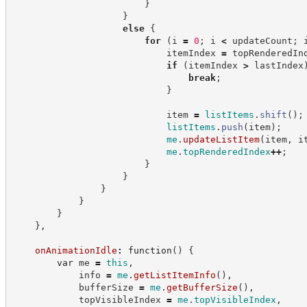
}
}
else
{
for
(
i 
=
0
;
 i 
<
 updateCount
;
 
                            itemIndex 
=
 topRenderedIn
if
(
itemIndex 
>
 lastIndex
break
;
}
                            item 
=
listItems
.
shift
(
)
;
listItems
.
push
(
item
)
;
me
.
updateListItem
(
item
,
 i
me
.
topRenderedIndex
++
;
}
}
}
}
}
}
,
onAnimationIdle
:
function
(
)
{
var
 me 
=
this
,
            info 
=
me
.
getListItemInfo
(
)
,
            bufferSize 
=
me
.
getBufferSize
(
)
,
            topVisibleIndex 
=
me
.
topVisibleIndex
,