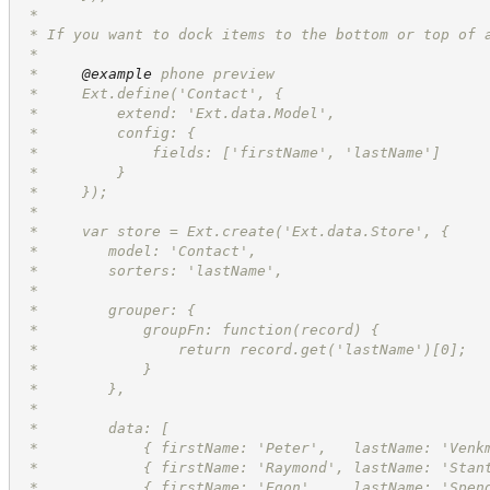
 *
 * If you want to dock items to the bottom or top of 
 *
 *     
@example
 phone preview
 *     Ext.define('Contact', {
 *         extend: 'Ext.data.Model',
 *         config: {
 *             fields: ['firstName', 'lastName']
 *         }
 *     });
 *
 *     var store = Ext.create('Ext.data.Store', {
 *        model: 'Contact',
 *        sorters: 'lastName',
 *
 *        grouper: {
 *            groupFn: function(record) {
 *                return record.get('lastName')[0];
 *            }
 *        },
 *
 *        data: [
 *            { firstName: 'Peter',   lastName: 'Venk
 *            { firstName: 'Raymond', lastName: 'Stan
 *            { firstName: 'Egon',    lastName: 'Spen