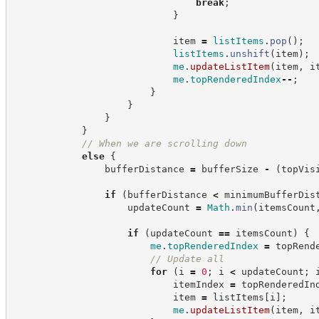
break
;
}
                            item 
=
listItems
.
pop
(
)
;
listItems
.
unshift
(
item
)
;
me
.
updateListItem
(
item
,
 i
me
.
topRenderedIndex
--
;
}
}
}
}
//
 When we are scrolling down
else
{
                bufferDistance 
=
 bufferSize 
-
(
topVis
if
(
bufferDistance 
<
 minimumBufferDis
                    updateCount 
=
Math
.
min
(
itemsCount
if
(
updateCount 
==
 itemsCount
)
{
me
.
topRenderedIndex
=
 topRend
//
 Update all
for
(
i 
=
0
;
 i 
<
 updateCount
;
 
                            itemIndex 
=
 topRenderedIn
                            item 
=
 listItems
[
i
]
;
me
.
updateListItem
(
item
,
 i