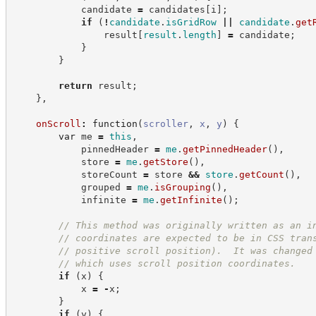
            candidate 
=
 candidates
[
i
]
;
if
(
!
candidate
.
isGridRow
||
candidate
.
get
                result
[
result
.
length
]
=
 candidate
;
}
}
return
 result
;
}
,
onScroll
:
function
(
scroller
,
x
,
y
)
{
var
 me 
=
this
,
            pinnedHeader 
=
me
.
getPinnedHeader
(
)
,
            store 
=
me
.
getStore
(
)
,
            storeCount 
=
 store 
&&
store
.
getCount
(
)
,
            grouped 
=
me
.
isGrouping
(
)
,
            infinite 
=
me
.
getInfinite
(
)
;
//
 This method was originally written as an i
//
 coordinates are expected to be in CSS tran
//
 positive scroll position).  It was changed
//
 which uses scroll position coordinates.
if
(
x
)
{
            x 
=
-
x
;
}
if
(
y
)
{