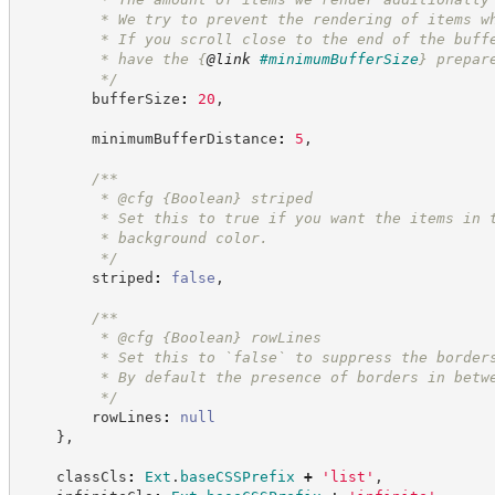
         * We try to prevent the rendering of items w
         * If you scroll close to the end of the buff
         * have the 
{
@link
#minimumBufferSize
}
 prepar
*/
        bufferSize
:
20
,
        minimumBufferDistance
:
5
,
/**
         * @cfg 
{Boolean}
striped
         * Set this to true if you want the items in 
         * background color.
*/
        striped
:
false
,
/**
         * @cfg 
{Boolean}
rowLines
         * Set this to `false` to suppress the border
         * By default the presence of borders in betw
*/
        rowLines
:
null
}
,
    classCls
:
Ext
.
baseCSSPrefix
+
'
list
'
,