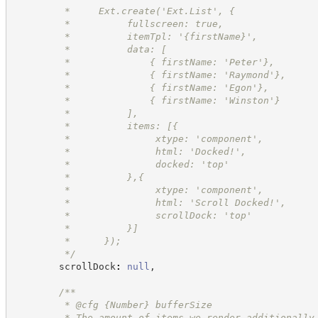
         *     Ext.create('Ext.List', {
         *          fullscreen: true,
         *          itemTpl: '{firstName}',
         *          data: [
         *              { firstName: 'Peter'},
         *              { firstName: 'Raymond'},
         *              { firstName: 'Egon'},
         *              { firstName: 'Winston'}
         *          ],
         *          items: [{
         *               xtype: 'component',
         *               html: 'Docked!',
         *               docked: 'top'
         *          },{
         *               xtype: 'component',
         *               html: 'Scroll Docked!',
         *               scrollDock: 'top'
         *          }]
         *      });
*/
        scrollDock
:
null
,
/**
         * @cfg 
{Number}
bufferSize
         * The amount of items we render additionally