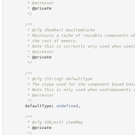
         * @accessor
         * 
@private
*/
/**
         * @cfg 
{Number}
maxItemCache
         * Maintains a cache of reusable components w
         * the cost of memory.
         * Note this is currently only used when useC
         * @accessor
         * 
@private
*/
/**
         * @cfg 
{String}
defaultType
         * The xtype used for the component based Dat
         * Note this is only used when useComponents 
         * @accessor
*/
        defaultType
:
undefined
,
/**
         * @cfg 
{Object}
itemMap
         * 
@private
*/