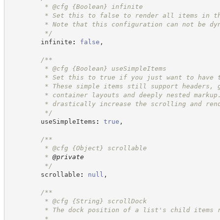
         * @cfg 
{Boolean}
infinite
         * Set this to false to render all items in t
         * Note that this configuration can not be dy
*/
        infinite
:
false
,
/**
         * @cfg 
{Boolean}
useSimpleItems
         * Set this to true if you just want to have 
         * These simple items still support headers, 
         * container layouts and deeply nested markup
         * drastically increase the scrolling and ren
*/
        useSimpleItems
:
true
,
/**
         * @cfg 
{Object}
scrollable
         * 
@private
*/
        scrollable
:
null
,
/**
         * @cfg 
{String}
scrollDock
         * The dock position of a list's child items 
         *