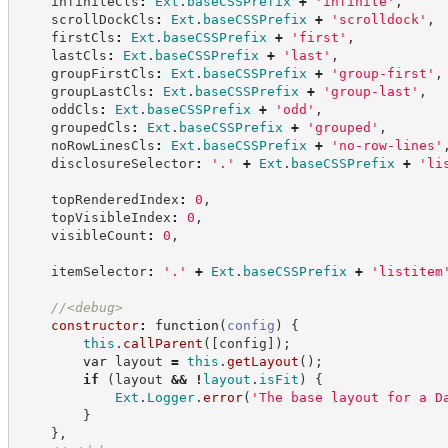
    infiniteCls
:
Ext
.
baseCSSPrefix
+
'
infinite
'
,
    scrollDockCls
:
Ext
.
baseCSSPrefix
+
'
scrolldock
'
,
    firstCls
:
Ext
.
baseCSSPrefix
+
'
first
'
,
    lastCls
:
Ext
.
baseCSSPrefix
+
'
last
'
,
    groupFirstCls
:
Ext
.
baseCSSPrefix
+
'
group-first
'
,
    groupLastCls
:
Ext
.
baseCSSPrefix
+
'
group-last
'
,
    oddCls
:
Ext
.
baseCSSPrefix
+
'
odd
'
,
    groupedCls
:
Ext
.
baseCSSPrefix
+
'
grouped
'
,
    noRowLinesCls
:
Ext
.
baseCSSPrefix
+
'
no-row-lines
'
    disclosureSelector
:
'
.
'
+
Ext
.
baseCSSPrefix
+
'
li
    topRenderedIndex
:
0
,
    topVisibleIndex
:
0
,
    visibleCount
:
0
,
    itemSelector
:
'
.
'
+
Ext
.
baseCSSPrefix
+
'
listitem
//
<debug>
constructor
:
function
(
config
)
{
this
.
callParent
(
[
config
]
)
;
var
 layout 
=
this
.
getLayout
(
)
;
if
(
layout 
&&
!
layout
.
isFit
)
{
Ext
.
Logger
.
error
(
'
The base layout for a D
}
}
,