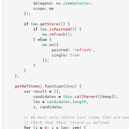
            delegate
:
me
.
itemSelector
,
            scope
:
 me
}
)
;
if
(
me
.
getStore
(
)
)
{
if
(
me
.
isPainted
(
)
)
{
me
.
refresh
(
)
;
}
else
{
me
.
on
(
{
                    painted
:
'
refresh
'
,
                    single
:
true
}
)
;
}
}
}
,
getRefItems
:
function
(
deep
)
{
var
 result 
=
[
]
,
            candidates 
=
this
.
callParent
(
[
deep
]
)
,
            len 
=
candidates
.
length
,
            i
,
 candidate
;
//
 We must only return list items that are pa
//
 Check that their record is defined
for
(
i 
=
0
;
 i 
<
 len
;
 i
++
)
{