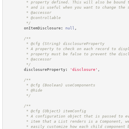
         * property defined. This will also be bound 
         * and is useful when you want to change the 
         * @accessor
         * @controllable
*/
        onItemDisclosure
:
null
,
/**
         * @cfg 
{String}
disclosureProperty
         * A property to check on each record to disp
         * property must be false to prevent the disc
         * @accessor
*/
        disclosureProperty
:
'
disclosure
'
,
/**
         * @cfg 
{Boolean}
useComponents
         * @hide
*/
/**
         * @cfg 
{Object}
itemConfig
         * A configuration object that is passed to e
         * item that a List renders is a Component, w
         * easily customize how each child component 