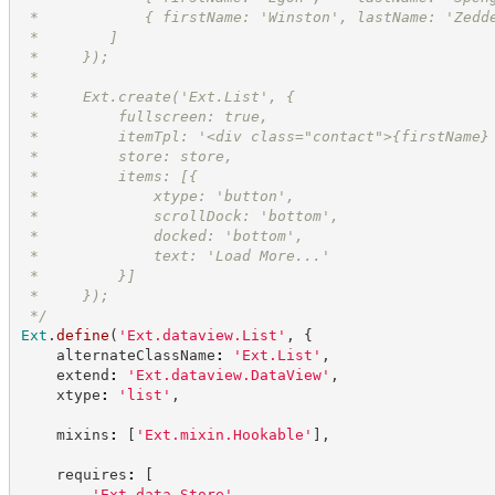
 *            { firstName: 'Winston', lastName: 'Zedd
 *        ]
 *     });
 *
 *     Ext.create('Ext.List', {
 *         fullscreen: true,
 *         itemTpl: '<div class="contact">
{firstName}
 *         store: store,
 *         items: [{
 *             xtype: 'button',
 *             scrollDock: 'bottom',
 *             docked: 'bottom',
 *             text: 'Load More...'
 *         }]
 *     });
*/
Ext
.
define
(
'
Ext.dataview.List
'
,
{
    alternateClassName
:
'
Ext.List
'
,
    extend
:
'
Ext.dataview.DataView
'
,
    xtype
:
'
list
'
,
    mixins
:
[
'
Ext.mixin.Hookable
'
]
,
    requires
:
[
'
Ext.data.Store
'
,