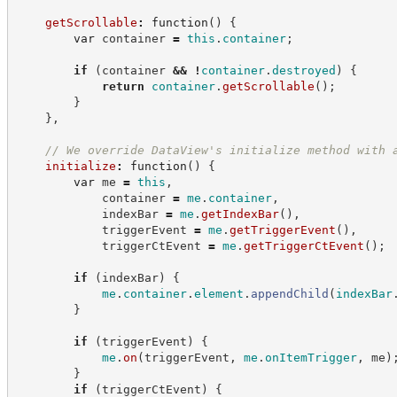
getScrollable
:
function
(
)
{
var
 container 
=
this
.
container
;
if
(
container 
&&
!
container
.
destroyed
)
{
return
container
.
getScrollable
(
)
;
}
}
,
//
 We override DataView's initialize method with 
initialize
:
function
(
)
{
var
 me 
=
this
,
            container 
=
me
.
container
,
            indexBar 
=
me
.
getIndexBar
(
)
,
            triggerEvent 
=
me
.
getTriggerEvent
(
)
,
            triggerCtEvent 
=
me
.
getTriggerCtEvent
(
)
;
if
(
indexBar
)
{
me
.
container
.
element
.
appendChild
(
indexBar
}
if
(
triggerEvent
)
{
me
.
on
(
triggerEvent
,
me
.
onItemTrigger
,
 me
)
}
if
(
triggerCtEvent
)
{