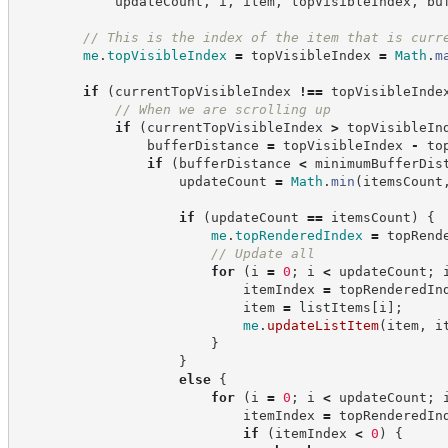
            updateCount
,
 i
,
 item
,
 topVisibleIndex
,
 bu
//
 This is the index of the item that is curr
me
.
topVisibleIndex
=
 topVisibleIndex 
=
Math
.
m
if
(
currentTopVisibleIndex 
!==
 topVisibleInde
//
 When we are scrolling up
if
(
currentTopVisibleIndex 
>
 topVisibleIn
                bufferDistance 
=
 topVisibleIndex 
-
 to
if
(
bufferDistance 
<
 minimumBufferDis
                    updateCount 
=
Math
.
min
(
itemsCount
if
(
updateCount 
==
 itemsCount
)
{
me
.
topRenderedIndex
=
 topRend
//
 Update all
for
(
i 
=
0
;
 i 
<
 updateCount
;
 
                            itemIndex 
=
 topRenderedIn
                            item 
=
 listItems
[
i
]
;
me
.
updateListItem
(
item
,
 i
}
}
else
{
for
(
i 
=
0
;
 i 
<
 updateCount
;
 
                            itemIndex 
=
 topRenderedIn
if
(
itemIndex 
<
0
)
{