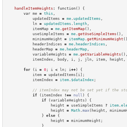
handleItemHeights
:
function
(
)
{
var
 me 
=
this
,
            updatedItems 
=
me
.
updatedItems
,
            ln 
=
updatedItems
.
length
,
            itemMap 
=
me
.
getItemMap
(
)
,
            useSimpleItems 
=
me
.
getUseSimpleItems
(
)
,
            minimumHeight 
=
itemMap
.
getMinimumHeight
(
            headerIndices 
=
me
.
headerIndices
,
            headerMap 
=
me
.
headerMap
,
            variableHeights 
=
me
.
getVariableHeights
(
)
            itemIndex
,
 body
,
 i
,
 j
,
 jln
,
 item
,
 height
,
for
(
i 
=
0
;
 i 
<
 ln
;
 i
++
)
{
            item 
=
 updatedItems
[
i
]
;
            itemIndex 
=
item
.
$dataIndex
;
//
 itemIndex may not be set yet if the st
if
(
itemIndex 
!==
null
)
{
if
(
variableHeights
)
{
                    height 
=
 useSimpleItems 
?
item
.
el
                    height 
=
Math
.
max
(
height
,
 minimum
}
else
{
                    height 
=
 minimumHeight
;
}