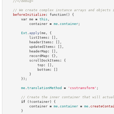
//
</debug>
//
 We create complex instance arrays and objects 
beforeInitialize
:
function
(
)
{
var
 me 
=
this
,
            container 
=
me
.
container
;
Ext
.
apply
(
me
,
{
            listItems
:
[
]
,
            headerItems
:
[
]
,
            updatedItems
:
[
]
,
            headerMap
:
[
]
,
            recordMap
:
{
}
,
            scrollDockItems
:
{
                top
:
[
]
,
                bottom
:
[
]
}
}
)
;
me
.
translationMethod
=
'
csstransform
'
;
//
 Create the inner container that will actua
if
(
!
container
)
{
            container 
=
me
.
container
=
me
.
createConta
}