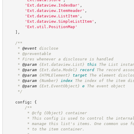
'
Ext.dataview.IndexBar
'
,
'
Ext.dataview.ItemHeader
'
,
'
Ext.dataview.ListItem
'
,
'
Ext.dataview.SimpleListItem
'
,
'
Ext.util.PositionMap
'
]
,
/**
     * 
@event
 disclose
     * @preventable
     * Fires whenever a disclosure is handled
     * 
@param
{Ext.dataview.List}
this
The List insta
     * 
@param
{Ext.data.Model}
record
The record asso
     * 
@param
{HTMLElement}
target
The element disclo
     * 
@param
{Number}
index
The index of the item di
     * 
@param
{Ext.EventObject}
e
The event object
*/
    config
:
{
/**
         * @cfg 
{Object}
container
         * This config is used to control the interna
         * manage this list's items. One common use f
         * to the item container.