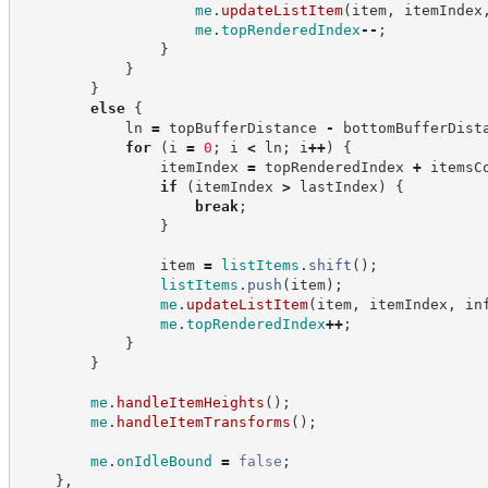
me
.
updateListItem
(
item
,
 itemIndex
me
.
topRenderedIndex
--
;
}
}
}
else
{
            ln 
=
 topBufferDistance 
-
 bottomBufferDist
for
(
i 
=
0
;
 i 
<
 ln
;
 i
++
)
{
                itemIndex 
=
 topRenderedIndex 
+
 itemsC
if
(
itemIndex 
>
 lastIndex
)
{
break
;
}
                item 
=
listItems
.
shift
(
)
;
listItems
.
push
(
item
)
;
me
.
updateListItem
(
item
,
 itemIndex
,
 in
me
.
topRenderedIndex
++
;
}
}
me
.
handleItemHeights
(
)
;
me
.
handleItemTransforms
(
)
;
me
.
onIdleBound
=
false
;
}
,