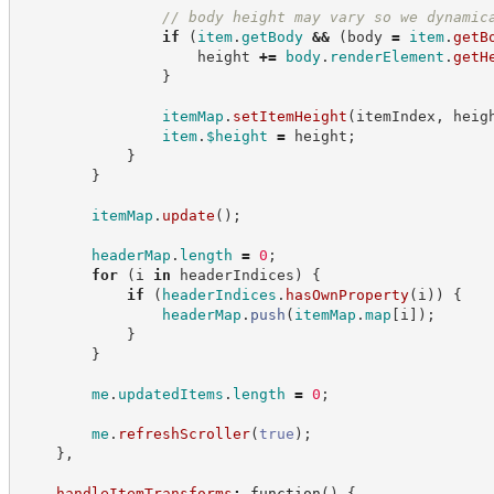
//
 body height may vary so we dynamic
if
(
item
.
getBody
&&
(
body 
=
item
.
getB
                    height 
+=
body
.
renderElement
.
getH
}
itemMap
.
setItemHeight
(
itemIndex
,
 heig
item
.
$height
=
 height
;
}
}
itemMap
.
update
(
)
;
headerMap
.
length
=
0
;
for
(
i 
in
 headerIndices
)
{
if
(
headerIndices
.
hasOwnProperty
(
i
)
)
{
headerMap
.
push
(
itemMap
.
map
[
i
]
)
;
}
}
me
.
updatedItems
.
length
=
0
;
me
.
refreshScroller
(
true
)
;
}
,
handleItemTransforms
:
function
(
)
{