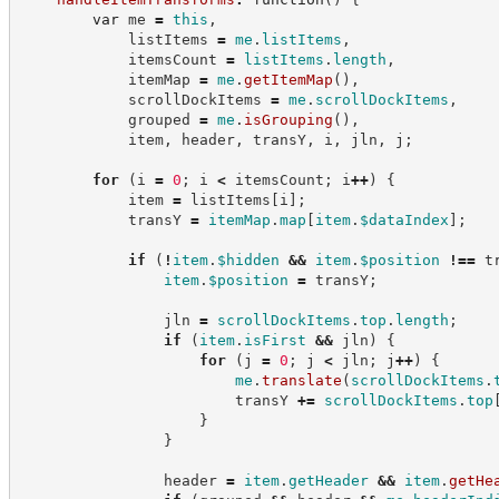
var
 me 
=
this
,
            listItems 
=
me
.
listItems
,
            itemsCount 
=
listItems
.
length
,
            itemMap 
=
me
.
getItemMap
(
)
,
            scrollDockItems 
=
me
.
scrollDockItems
,
            grouped 
=
me
.
isGrouping
(
)
,
            item
,
 header
,
 transY
,
 i
,
 jln
,
 j
;
for
(
i 
=
0
;
 i 
<
 itemsCount
;
 i
++
)
{
            item 
=
 listItems
[
i
]
;
            transY 
=
itemMap
.
map
[
item
.
$dataIndex
]
;
if
(
!
item
.
$hidden
&&
item
.
$position
!==
 t
item
.
$position
=
 transY
;
                jln 
=
scrollDockItems
.
top
.
length
;
if
(
item
.
isFirst
&&
 jln
)
{
for
(
j 
=
0
;
 j 
<
 jln
;
 j
++
)
{
me
.
translate
(
scrollDockItems
.
                        transY 
+=
scrollDockItems
.
top
}
}
                header 
=
item
.
getHeader
&&
item
.
getHe