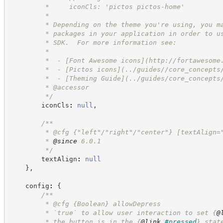
         *     iconCls: 'pictos pictos-home'
         * 
         * Depending on the theme you're using, you m
         * packages in your application in order to u
         * SDK.  For more information see:
         * 
         *  - [Font Awesome icons](
http://fortawesome
         *  - [Pictos icons](../guides//core_concepts
         *  - [Theming Guide](../guides/core_concepts
         * @accessor
*/
        iconCls
:
null
,
/**
         * @cfg {"left"/"right"/"center"} [textAlign=
         * 
@since
 6.0.1
*/
        textAlign
:
null
}
,
    config
:
{
/**
         * @cfg 
{Boolean}
allowDepress
         * `true` to allow user interaction to set 
{
@
         * the button is in the 
{
@link
#pressed
}
 stat