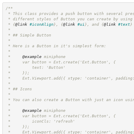
/**
 * This class provides a push button with several pre
 * different styles of Button you can create by using
 * 
{
@link
#iconAlign
}
, 
{
@link
#ui
}
, and 
{
@link
#text
}
 *
 * ## Simple Button
 *
 * Here is a Button in it's simplest form:
 *
 *     
@example
 miniphone
 *     var button = Ext.create('Ext.Button', {
 *         text: 'Button'
 *     });
 *     Ext.Viewport.add({ xtype: 'container', padding
 *
 * ## Icons
 *
 * You can also create a Button with just an icon usi
 *
 *     
@example
 miniphone
 *     var button = Ext.create('Ext.Button', {
 *         iconCls: 'refresh'
 *     });
 *     Ext.Viewport.add({ xtype: 'container', padding