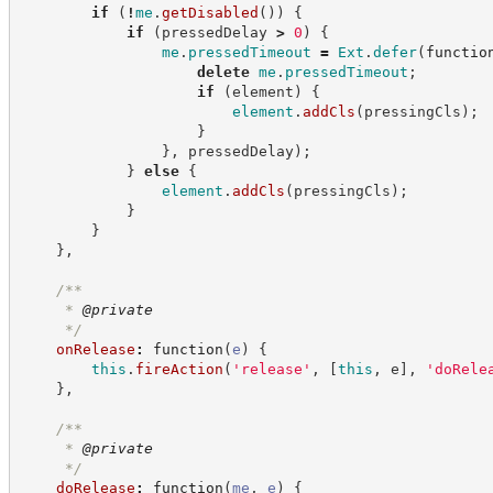
if
(
!
me
.
getDisabled
(
)
)
{
if
(
pressedDelay 
>
0
)
{
me
.
pressedTimeout
=
Ext
.
defer
(
functio
delete
me
.
pressedTimeout
;
if
(
element
)
{
element
.
addCls
(
pressingCls
)
;
}
}
,
 pressedDelay
)
;
}
else
{
element
.
addCls
(
pressingCls
)
;
}
}
}
,
/**
     * 
@private
*/
onRelease
:
function
(
e
)
{
this
.
fireAction
(
'
release
'
,
[
this
,
 e
]
,
'
doRele
}
,
/**
     * 
@private
*/
doRelease
:
function
(
me
,
e
)
{