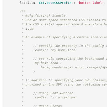
        labelCls
:
Ext
.
baseCSSPrefix
+
'
button-label
'
,
/**
         * @cfg 
{String}
iconCls
         * One or more space separated CSS classes to
         * The CSS rule(s) applied should specify a b
         * icon.
         *
         * An example of specifying a custom icon cla
         *
         *     // specify the property in the config 
         *     iconCls: 'my-home-icon'
         *
         *     // css rule specifying the background 
         *     .my-home-icon {
         *         background-image: url(../images/my
         *     }
         * 
         * In addition to specifying your own classes
         * provided in the SDK using the following sy
         * 
         *     // using Font Awesome
         *     iconCls: 'x-fa fa-home'
         * 
         *     // using Pictos