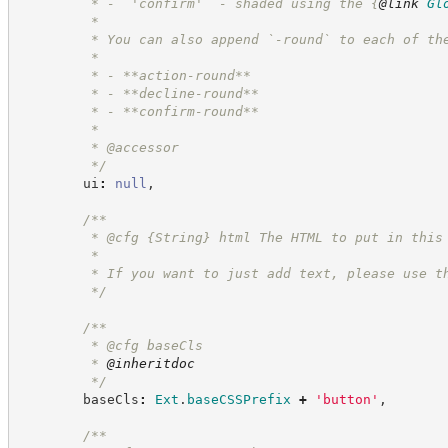
         * - `'confirm'` - shaded using the 
{
@link
Gl
         *
         * You can also append `-round` to each of th
         *
         * - **action-round**
         * - **decline-round**
         * - **confirm-round**
         *
         * @accessor
*/
        ui
:
null
,
/**
         * @cfg 
{String}
html The HTML to put in this
         *
         * If you want to just add text, please use t
*/
/**
         * @cfg baseCls
         * 
@inheritdoc
*/
        baseCls
:
Ext
.
baseCSSPrefix
+
'
button
'
,
/**