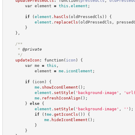
updatePressedCls
:
function
(
pressedCls
,
oldPressed
var
 element 
=
this
.
element
;
if
(
element
.
hasCls
(
oldPressedCls
)
)
{
element
.
replaceCls
(
oldPressedCls
,
 pressed
}
}
,
/**
     * 
@private
*/
updateIcon
:
function
(
icon
)
{
var
 me 
=
this
,
            element 
=
me
.
iconElement
;
if
(
icon
)
{
me
.
showIconElement
(
)
;
element
.
setStyle
(
'
background-image
'
,
'
url
me
.
refreshIconAlign
(
)
;
}
else
{
element
.
setStyle
(
'
background-image
'
,
'
'
)
;
if
(
!
me
.
getIconCls
(
)
)
{
me
.
hideIconElement
(
)
;
}
}