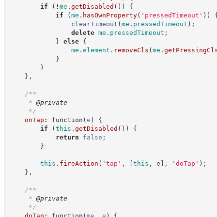
if
(
!
me
.
getDisabled
(
)
)
{
if
(
me
.
hasOwnProperty
(
'
pressedTimeout
'
)
)
clearTimeout
(
me
.
pressedTimeout
)
;
delete
me
.
pressedTimeout
;
}
else
{
me
.
element
.
removeCls
(
me
.
getPressingCl
}
}
}
,
/**
     * 
@private
*/
onTap
:
function
(
e
)
{
if
(
this
.
getDisabled
(
)
)
{
return
false
;
}
this
.
fireAction
(
'
tap
'
,
[
this
,
 e
]
,
'
doTap
'
)
;
}
,
/**
     * 
@private
*/
doTap
:
function
(
me
,
e
)
{