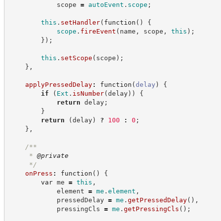
            scope 
=
autoEvent
.
scope
;
this
.
setHandler
(
function
(
)
{
scope
.
fireEvent
(
name
,
 scope
,
this
)
;
}
)
;
this
.
setScope
(
scope
)
;
}
,
applyPressedDelay
:
function
(
delay
)
{
if
(
Ext
.
isNumber
(
delay
)
)
{
return
 delay
;
}
return
(
delay
)
?
100
:
0
;
}
,
/**
     * 
@private
*/
onPress
:
function
(
)
{
var
 me 
=
this
,
            element 
=
me
.
element
,
            pressedDelay 
=
me
.
getPressedDelay
(
)
,
            pressingCls 
=
me
.
getPressingCls
(
)
;