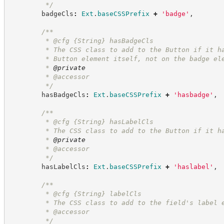
*/
        badgeCls
:
Ext
.
baseCSSPrefix
+
'
badge
'
,
/**
         * @cfg 
{String}
hasBadgeCls
         * The CSS class to add to the Button if it h
         * Button element itself, not on the badge el
         * 
@private
         * @accessor
*/
        hasBadgeCls
:
Ext
.
baseCSSPrefix
+
'
hasbadge
'
,
/**
         * @cfg 
{String}
hasLabelCls
         * The CSS class to add to the Button if it h
         * 
@private
         * @accessor
*/
        hasLabelCls
:
Ext
.
baseCSSPrefix
+
'
haslabel
'
,
/**
         * @cfg 
{String}
labelCls
         * The CSS class to add to the field's label 
         * @accessor
*/