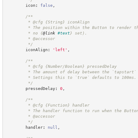
        icon
:
false
,
/**
         * @cfg 
{String}
iconAlign
         * The position within the Button to render t
         * no 
{
@link
#text
}
 set).
         * @accessor
*/
        iconAlign
:
'
left
'
,
/**
         * @cfg {Number/Boolean} pressedDelay
         * The amount of delay between the `tapstart`
         * Settings this to `true` defaults to 100ms.
*/
        pressedDelay
:
0
,
/**
         * @cfg 
{Function}
handler
         * The handler function to run when the Butto
         * @accessor
*/
        handler
:
null
,