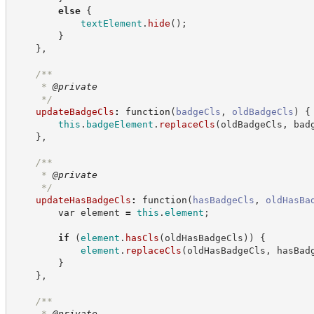
else
{
textElement
.
hide
(
)
;
}
}
,
/**
     * 
@private
*/
updateBadgeCls
:
function
(
badgeCls
,
oldBadgeCls
)
{
this
.
badgeElement
.
replaceCls
(
oldBadgeCls
,
 bad
}
,
/**
     * 
@private
*/
updateHasBadgeCls
:
function
(
hasBadgeCls
,
oldHasBa
var
 element 
=
this
.
element
;
if
(
element
.
hasCls
(
oldHasBadgeCls
)
)
{
element
.
replaceCls
(
oldHasBadgeCls
,
 hasBad
}
}
,
/**
     * 
@private