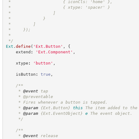
 *                     { iconCls: 'home' },
 *                     { xtype: 'spacer' }
 *                 ]
 *             }
 *         ]
 *     });
 *
*/
Ext
.
define
(
'
Ext.Button
'
,
{
    extend
:
'
Ext.Component
'
,
    xtype
:
'
button
'
,
    isButton
:
true
,
/**
     * 
@event
 tap
     * @preventable
     * Fires whenever a button is tapped.
     * 
@param
{Ext.Button}
this
The item added to the
     * 
@param
{Ext.EventObject}
e
The event object.
*/
/**
     * 
@event
 release