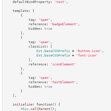
    defaultBindProperty
:
'
text
'
,
    template
:
[
{
            tag
:
'
span
'
,
            reference
:
'
badgeElement
'
,
            hidden
:
true
}
,
{
            tag
:
'
span
'
,
            classList
:
[
Ext
.
baseCSSPrefix
+
'
button-icon
'
,
Ext
.
baseCSSPrefix
+
'
font-icon
'
]
,
            reference
:
'
iconElement
'
}
,
{
            tag
:
'
span
'
,
            reference
:
'
textElement
'
,
            hidden
:
true
}
]
,
initialize
:
function
(
)
{
this
.
callParent
(
)
;