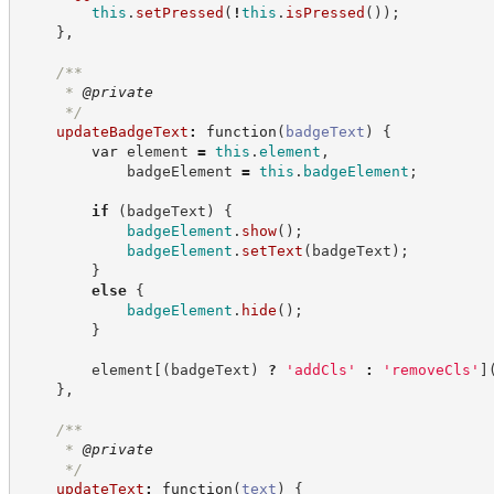
this
.
setPressed
(
!
this
.
isPressed
(
)
)
;
}
,
/**
     * 
@private
*/
updateBadgeText
:
function
(
badgeText
)
{
var
 element 
=
this
.
element
,
            badgeElement 
=
this
.
badgeElement
;
if
(
badgeText
)
{
badgeElement
.
show
(
)
;
badgeElement
.
setText
(
badgeText
)
;
}
else
{
badgeElement
.
hide
(
)
;
}
        element
[
(
badgeText
)
?
'
addCls
'
:
'
removeCls
'
]
}
,
/**
     * 
@private
*/
updateText
:
function
(
text
)
{