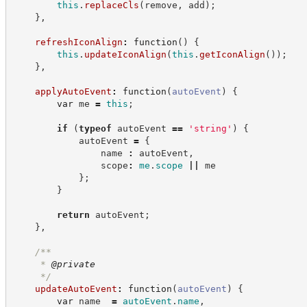
this
.
replaceCls
(
remove
,
 add
)
;
}
,
refreshIconAlign
:
function
(
)
{
this
.
updateIconAlign
(
this
.
getIconAlign
(
)
)
;
}
,
applyAutoEvent
:
function
(
autoEvent
)
{
var
 me 
=
this
;
if
(
typeof
 autoEvent 
==
'
string
'
)
{
            autoEvent 
=
{
                name 
:
 autoEvent
,
                scope
:
me
.
scope
||
 me
}
;
}
return
 autoEvent
;
}
,
/**
     * 
@private
*/
updateAutoEvent
:
function
(
autoEvent
)
{
var
 name  
=
autoEvent
.
name
,