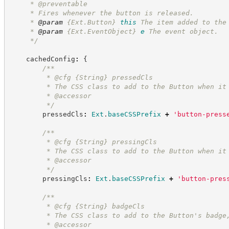
     * @preventable
     * Fires whenever the button is released.
     * 
@param
{Ext.Button}
this
The item added to the
     * 
@param
{Ext.EventObject}
e
The event object.
*/
    cachedConfig
:
{
/**
         * @cfg 
{String}
pressedCls
         * The CSS class to add to the Button when it
         * @accessor
*/
        pressedCls
:
Ext
.
baseCSSPrefix
+
'
button-press
/**
         * @cfg 
{String}
pressingCls
         * The CSS class to add to the Button when it
         * @accessor
*/
        pressingCls
:
Ext
.
baseCSSPrefix
+
'
button-pres
/**
         * @cfg 
{String}
badgeCls
         * The CSS class to add to the Button's badge
         * @accessor