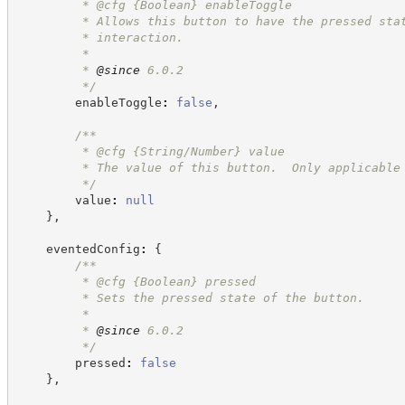
         * @cfg 
{Boolean}
enableToggle
         * Allows this button to have the pressed sta
         * interaction.
         *
         * 
@since
 6.0.2
*/
        enableToggle
:
false
,
/**
         * @cfg {String/Number} value
         * The value of this button.  Only applicable
*/
        value
:
null
}
,
    eventedConfig
:
{
/**
         * @cfg 
{Boolean}
pressed
         * Sets the pressed state of the button.
         *
         * 
@since
 6.0.2
*/
        pressed
:
false
}
,