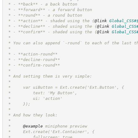
 * - **back** - a back button
 * - **forward** - a forward button
 * - **round** - a round button
 * - **action** - shaded using the 
{
@link
Global_CSS#
 * - **decline** - shaded using the 
{
@link
Global_CSS
 * - **confirm** - shaded using the 
{
@link
Global_CSS
 *
 * You can also append `-round` to each of the last t
 *
 * - **action-round**
 * - **decline-round**
 * - **confirm-round**
 *
 * And setting them is very simple:
 *
 *     var uiButton = Ext.create('Ext.Button', {
 *         text: 'My Button',
 *         ui: 'action'
 *     });
 *
 * And how they look:
 *
 *     
@example
 miniphone preview
 *     Ext.create('Ext.Container', {
 *         fullscreen: true,