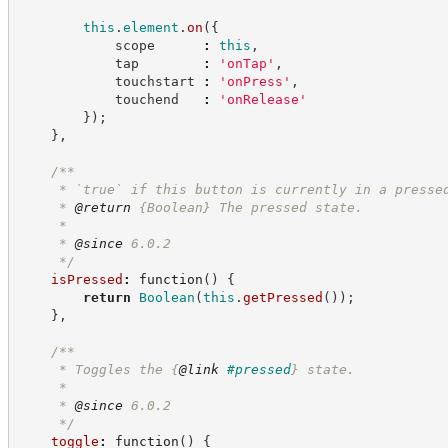
this
.
element
.
on
(
{
            scope      
:
this
,
            tap        
:
'
onTap
'
,
            touchstart 
:
'
onPress
'
,
            touchend   
:
'
onRelease
'
}
)
;
}
,
/**
     * `true` if this button is currently in a presse
     * 
@return
{Boolean}
The pressed state.
     *
     * 
@since
 6.0.2
*/
isPressed
:
function
(
)
{
return
Boolean
(
this
.
getPressed
(
)
)
;
}
,
/**
     * Toggles the 
{
@link
#pressed
}
 state.
     *
     * 
@since
 6.0.2
*/
toggle
:
function
(
)
{