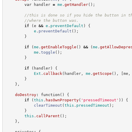
var
 handler 
=
me
.
getHandler
(
)
;
//
this is done so if you hide the button in t
//
where the button was.
if
(
e 
&&
e
.
preventDefault
)
{
e
.
preventDefault
(
)
;
}
if
(
me
.
getEnableToggle
(
)
&&
(
me
.
getAllowDepre
me
.
toggle
(
)
;
}
if
(
handler
)
{
Ext
.
callback
(
handler
,
me
.
getScope
(
)
,
[
me
,
}
}
,
doDestroy
:
function
(
)
{
if
(
this
.
hasOwnProperty
(
'
pressedTimeout
'
)
)
{
clearTimeout
(
this
.
pressedTimeout
)
;
}
this
.
callParent
(
)
;
}
,
    privates
:
{