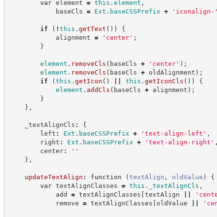
var
 element 
=
this
.
element
,
            baseCls 
=
Ext
.
baseCSSPrefix
+
'
iconalign-
if
(
!
this
.
getText
(
)
)
{
            alignment 
=
'
center
'
;
}
element
.
removeCls
(
baseCls 
+
'
center
'
)
;
element
.
removeCls
(
baseCls 
+
 oldAlignment
)
;
if
(
this
.
getIcon
(
)
||
this
.
getIconCls
(
)
)
{
element
.
addCls
(
baseCls 
+
 alignment
)
;
}
}
,
    _textAlignCls
:
{
        left
:
Ext
.
baseCSSPrefix
+
'
text-align-left
'
,
        right
:
Ext
.
baseCSSPrefix
+
'
text-align-right
'
        center
:
'
'
}
,
updateTextAlign
:
function
(
textAlign
,
oldValue
)
{
var
 textAlignClasses 
=
this
.
_textAlignCls
,
            add 
=
 textAlignClasses
[
textAlign 
||
'
cent
            remove 
=
 textAlignClasses
[
oldValue 
||
'
ce