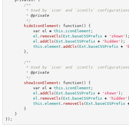
/**
         * Used by `icon` and `iconCls` configuration
         * 
@private
*/
hideIconElement
:
function
(
)
{
var
 el 
=
this
.
iconElement
;
el
.
removeCls
(
Ext
.
baseCSSPrefix
+
'
shown
'
)
el
.
addCls
(
Ext
.
baseCSSPrefix
+
'
hidden
'
)
;
this
.
element
.
addCls
(
Ext
.
baseCSSPrefix
+
'
}
,
/**
         * Used by `icon` and `iconCls` configuration
         * 
@private
*/
showIconElement
:
function
(
)
{
var
 el 
=
this
.
iconElement
;
el
.
addCls
(
Ext
.
baseCSSPrefix
+
'
shown
'
)
;
el
.
removeCls
(
Ext
.
baseCSSPrefix
+
'
hidden
'
this
.
element
.
removeCls
(
Ext
.
baseCSSPrefix
}
}
}
)
;