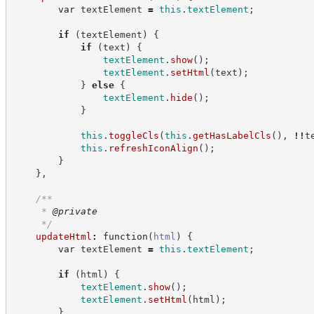
var
 textElement 
=
this
.
textElement
;
if
(
textElement
)
{
if
(
text
)
{
textElement
.
show
(
)
;
textElement
.
setHtml
(
text
)
;
}
else
{
textElement
.
hide
(
)
;
}
this
.
toggleCls
(
this
.
getHasLabelCls
(
)
,
!!
t
this
.
refreshIconAlign
(
)
;
}
}
,
/**
     * 
@private
*/
updateHtml
:
function
(
html
)
{
var
 textElement 
=
this
.
textElement
;
if
(
html
)
{
textElement
.
show
(
)
;
textElement
.
setHtml
(
html
)
;
}