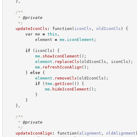
}
,
/**
     * 
@private
*/
updateIconCls
:
function
(
iconCls
,
oldIconCls
)
{
var
 me 
=
this
,
            element 
=
me
.
iconElement
;
if
(
iconCls
)
{
me
.
showIconElement
(
)
;
element
.
replaceCls
(
oldIconCls
,
 iconCls
)
;
me
.
refreshIconAlign
(
)
;
}
else
{
element
.
removeCls
(
oldIconCls
)
;
if
(
!
me
.
getIcon
(
)
)
{
me
.
hideIconElement
(
)
;
}
}
}
,
/**
     * 
@private
*/
updateIconAlign
:
function
(
alignment
,
oldAlignment