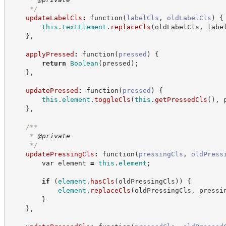
*/
updateLabelCls
:
function
(
labelCls
,
oldLabelCls
)
{
this
.
textElement
.
replaceCls
(
oldLabelCls
,
 labe
}
,
applyPressed
:
function
(
pressed
)
{
return
Boolean
(
pressed
)
;
}
,
updatePressed
:
function
(
pressed
)
{
this
.
element
.
toggleCls
(
this
.
getPressedCls
(
)
,
 
}
,
/**
     * 
@private
*/
updatePressingCls
:
function
(
pressingCls
,
oldPress
var
 element 
=
this
.
element
;
if
(
element
.
hasCls
(
oldPressingCls
)
)
{
element
.
replaceCls
(
oldPressingCls
,
 pressi
}
}
,