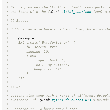
 *
 * Sencha provides the "Font" and "PNG" icons packs f
 * Use icons with the 
{
@link
Global_CSS#icon
 icon}
 mi
 *
 * ## Badges
 *
 * Buttons can also have a badge on them, by using th
 *
 *     
@example
 *     Ext.create('Ext.Container', {
 *         fullscreen: true,
 *         padding: 10,
 *         items: {
 *             xtype: 'button',
 *             text: 'My Button',
 *             badgeText: '2'
 *         }
 *     });
 *
 * ## UI
 *
 * Buttons also come with a range of different defaul
 * available (if 
{
@link
#$include-button-uis
 $include
 *
 * - **normal** - a basic gray button