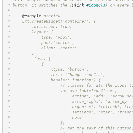
 * button, it switches the 
{
@link
#iconCls
}
 on every 
 *
 *     
@example
 preview
 *     Ext.createWidget('container', {
 *         fullscreen: true,
 *         layout: {
 *             type: 'vbox',
 *             pack:'center',
 *             align: 'center'
 *         },
 *         items: [
 *             {
 *                 xtype: 'button',
 *                 text: 'Change iconCls',
 *                 handler: function() {
 *                     // classes for all the icons t
 *                     var availableIconCls = [
 *                         'action', 'add', 'arrow_do
 *                         'arrow_right', 'arrow_up',
 *                         'organize', 'refresh', 're
 *                         'settings', 'star', 'trash
 *                         'home'
 *                     ];
 *                     // get the text of this button