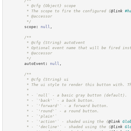
/**
         * @cfg 
{Object}
scope
         * The scope to fire the configured 
{
@link
#h
         * @accessor
*/
        scope
:
null
,
/**
         * @cfg 
{String}
autoEvent
         * Optional event name that will be fired ins
         * @accessor
*/
        autoEvent
:
null
,
/**
         * @cfg 
{String}
ui
         * The ui style to render this button with. T
         *
         * - `null` - a basic gray button (default).
         * - `'back'` - a back button.
         * - `'forward'` - a forward button.
         * - `'round'` - a round button.
         * - `'plain'`
         * - `'action'` - shaded using the 
{
@link
Glo
         * - `'decline'` - shaded using the 
{
@link
Gl