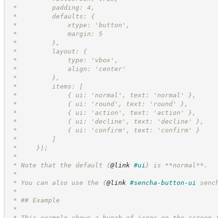
 *         padding: 4,
 *         defaults: {
 *             xtype: 'button',
 *             margin: 5
 *         },
 *         layout: {
 *             type: 'vbox',
 *             align: 'center'
 *         },
 *         items: [
 *             { ui: 'normal', text: 'normal' },
 *             { ui: 'round', text: 'round' },
 *             { ui: 'action', text: 'action' },
 *             { ui: 'decline', text: 'decline' },
 *             { ui: 'confirm', text: 'confirm' }
 *         ]
 *     });
 *
 * Note that the default 
{
@link
#ui
}
 is **normal**.
 *
 * You can also use the 
{
@link
#sencha-button-ui
 senc
 *
 * ## Example
 *
 * This example shows a bunch of icons on the screen 