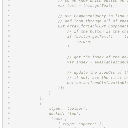
 *                     // so we know which button we 
 *                     var text = this.getText();
 *
 *                     // use ComponentQuery to find 
 *                     // and loop through all of the
 *                     Ext.Array.forEach(Ext.Componen
 *                         // if the button is the ch
 *                         if (button.getText() === t
 *                             return;
 *                         }
 *
 *                         // get the index of the ne
 *                         var index = availableIconC
 *
 *                         // update the iconCls of t
 *                         // if not, use the first o
 *                         button.setIconCls(availabl
 *                     });
 *                 }
 *             },
 *             {
 *                 xtype: 'toolbar',
 *                 docked: 'top',
 *                 items: [
 *                     { xtype: 'spacer' },