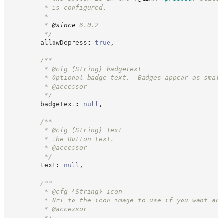
         * is configured.
         *
         * 
@since
 6.0.2
*/
        allowDepress
:
true
,
/**
         * @cfg 
{String}
badgeText
         * Optional badge text.  Badges appear as sma
         * @accessor
*/
        badgeText
:
null
,
/**
         * @cfg 
{String}
text
         * The Button text.
         * @accessor
*/
        text
:
null
,
/**
         * @cfg 
{String}
icon
         * Url to the icon image to use if you want a
         * @accessor
*/