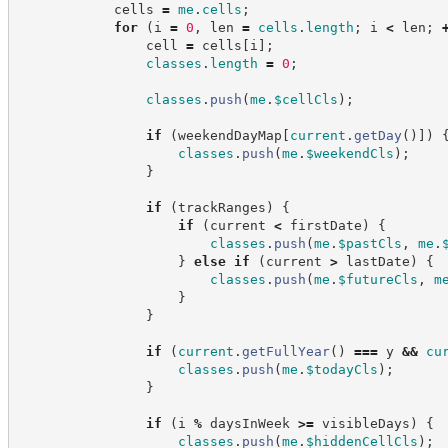
            cells 
=
me
.
cells
;
for
(
i 
=
0
,
 len 
=
cells
.
length
;
 i 
<
 len
;
                cell 
=
 cells
[
i
]
;
classes
.
length
=
0
;
classes
.
push
(
me
.
$cellCls
)
;
if
(
weekendDayMap
[
current
.
getDay
(
)
]
)
classes
.
push
(
me
.
$weekendCls
)
;
}
if
(
trackRanges
)
{
if
(
current 
<
 firstDate
)
{
classes
.
push
(
me
.
$pastCls
,
me
.
}
else
if
(
current 
>
 lastDate
)
{
classes
.
push
(
me
.
$futureCls
,
m
}
}
if
(
current
.
getFullYear
(
)
===
 y 
&&
cu
classes
.
push
(
me
.
$todayCls
)
;
}
if
(
i 
%
 daysInWeek 
>=
 visibleDays
)
{
classes
.
push
(
me
.
$hiddenCellCls
)
;