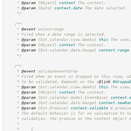
     * 
@param
{Object}
context
The context.
     * 
@param
{Date}
context.date
The date selected.
*/
/**
     * 
@event
 selectrange
     * Fired when a date range is selected.
     * 
@param
{Ext.calendar.view.Weeks}
this
The view
     * 
@param
{Object}
context
The context.
     * 
@param
{Ext.calendar.date.Range}
context.range
*/
/**
     * 
@event
 validateeventdrop
     * Fired when an event is dropped on this view, a
     * to be validated. Depends on the 
{
@link
#droppa
     * 
@param
{Ext.calendar.view.Weeks}
this
The view
     * 
@param
{Object}
context
The context.
     * 
@param
{Ext.calendar.model.EventBase}
context.
     * 
@param
{Ext.calendar.date.Range}
context.newRa
     * 
@param
{Ext.Promise}
context.validate
A promis
     * The default behavior is for no validation to t
     * validation, the promise on the context object 
     *
     *     {