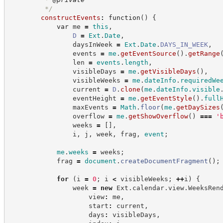
*/
constructEvents
:
function
(
)
{
var
 me 
=
this
,
D
=
Ext
.
Date
,
                daysInWeek 
=
Ext
.
Date
.
DAYS_IN_WEEK
,
                events 
=
me
.
getEventSource
(
)
.
getRange
                len 
=
events
.
length
,
                visibleDays 
=
me
.
getVisibleDays
(
)
,
                visibleWeeks 
=
me
.
dateInfo
.
requiredWe
                current 
=
D
.
clone
(
me
.
dateInfo
.
visible
                eventHeight 
=
me
.
getEventStyle
(
)
.
full
                maxEvents 
=
Math
.
floor
(
me
.
getDaySizes
                overflow 
=
me
.
getShowOverflow
(
)
===
'
                weeks 
=
[
]
,
                i
,
 j
,
 week
,
 frag
,
event
;
me
.
weeks
=
 weeks
;
            frag 
=
document
.
createDocumentFragment
(
)
;
for
(
i 
=
0
;
 i 
<
 visibleWeeks
;
++
i
)
{
                week 
=
new
Ext
.
calendar
.
view
.
WeeksRen
                    view
:
 me
,
                    start
:
 current
,
                    days
:
 visibleDays
,