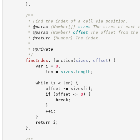
}
,
/**
         * Find the index of a cell via position.
         * 
@param
{Number[]}
sizes
The sizes of each 
         * 
@param
{Number}
offset
The offset from the
         * 
@return
{Number}
The index.
         *
         * 
@private
*/
findIndex
:
function
(
sizes
,
offset
)
{
var
 i 
=
0
,
                len 
=
sizes
.
length
;
while
(
i 
<
 len
)
{
                offset 
-=
 sizes
[
i
]
;
if
(
offset 
<=
0
)
{
break
;
}
++
i
;
}
return
 i
;
}
,
/**