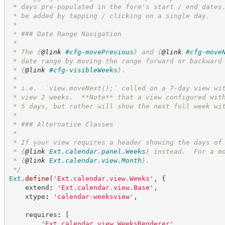
 * days pre-populated in the form's start / end dates
 * be added by tapping / clicking on a single day.
 *
 * ### Date Range Navigation
 *
 * The 
{
@link
#cfg-movePrevious
}
 and 
{
@link
#cfg-move
 * date range by moving the range forward or backward
 * 
{
@link
#cfg-visibleWeeks
}
.
 *
 * i.e.  `view.moveNext();` called on a 7-day view wi
 * view 2 weeks.  **Note** that a view configured wit
 * 5 days, but rather will show the next full week wi
 *
 * ### Alternative Classes
 *
 * If your view requires a header showing the days of
 * 
{
@link
Ext.calendar.panel.Weeks
}
 instead.  For a m
 * 
{
@link
Ext.calendar.view.Month
}
.
*/
Ext
.
define
(
'
Ext.calendar.view.Weeks
'
,
{
    extend
:
'
Ext.calendar.view.Base
'
,
    xtype
:
'
calendar-weeksview
'
,
    requires
:
[
'
Ext.calendar.view.WeeksRenderer
'