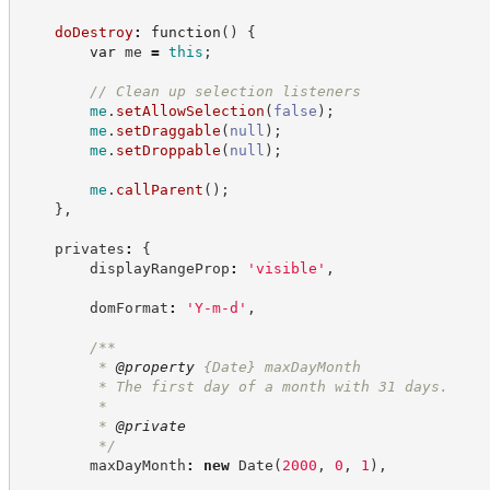
doDestroy
:
function
(
)
{
var
 me 
=
this
;
//
 Clean up selection listeners
me
.
setAllowSelection
(
false
)
;
me
.
setDraggable
(
null
)
;
me
.
setDroppable
(
null
)
;
me
.
callParent
(
)
;
}
,
    privates
:
{
        displayRangeProp
:
'
visible
'
,
        domFormat
:
'
Y-m-d
'
,
/**
         * 
@property
{Date}
maxDayMonth
         * The first day of a month with 31 days.
         *
         * 
@private
*/
        maxDayMonth
:
new
Date
(
2000
,
0
,
1
)
,