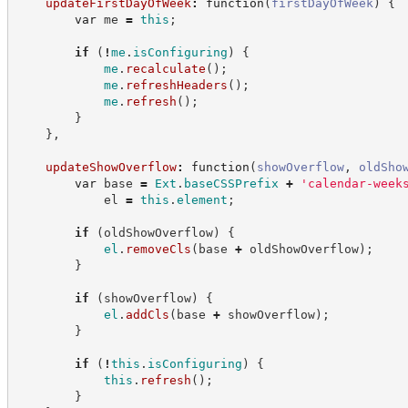
updateFirstDayOfWeek
:
function
(
firstDayOfWeek
)
{
var
 me 
=
this
;
if
(
!
me
.
isConfiguring
)
{
me
.
recalculate
(
)
;
me
.
refreshHeaders
(
)
;
me
.
refresh
(
)
;
}
}
,
updateShowOverflow
:
function
(
showOverflow
,
oldSho
var
 base 
=
Ext
.
baseCSSPrefix
+
'
calendar-week
            el 
=
this
.
element
;
if
(
oldShowOverflow
)
{
el
.
removeCls
(
base 
+
 oldShowOverflow
)
;
}
if
(
showOverflow
)
{
el
.
addCls
(
base 
+
 showOverflow
)
;
}
if
(
!
this
.
isConfiguring
)
{
this
.
refresh
(
)
;
}