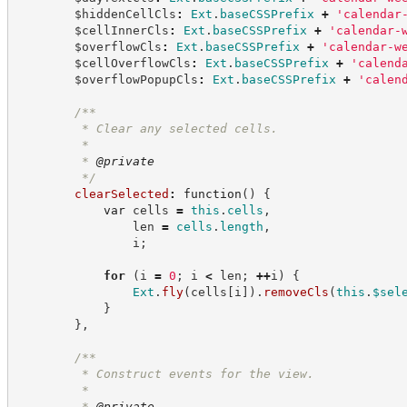
        $hiddenCellCls
:
Ext
.
baseCSSPrefix
+
'
calendar
        $cellInnerCls
:
Ext
.
baseCSSPrefix
+
'
calendar-
        $overflowCls
:
Ext
.
baseCSSPrefix
+
'
calendar-w
        $cellOverflowCls
:
Ext
.
baseCSSPrefix
+
'
calend
        $overflowPopupCls
:
Ext
.
baseCSSPrefix
+
'
calen
/**
         * Clear any selected cells.
         *
         * 
@private
*/
clearSelected
:
function
(
)
{
var
 cells 
=
this
.
cells
,
                len 
=
cells
.
length
,
                i
;
for
(
i 
=
0
;
 i 
<
 len
;
++
i
)
{
Ext
.
fly
(
cells
[
i
]
)
.
removeCls
(
this
.
$sel
}
}
,
/**
         * Construct events for the view.
         *
         * 
@private