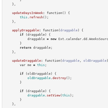
}
,
updateDaysInWeek
:
function
(
)
{
this
.
refresh
(
)
;
}
,
applyDraggable
:
function
(
draggable
)
{
if
(
draggable
)
{
            draggable 
=
new
Ext
.
calendar
.
dd
.
WeeksSour
}
return
 draggable
;
}
,
updateDraggable
:
function
(
draggable
,
oldDraggable
var
 me 
=
this
;
if
(
oldDraggable
)
{
oldDraggable
.
destroy
(
)
;
}
if
(
draggable
)
{
draggable
.
setView
(
this
)
;
}
}
,