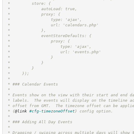
 *         store: {
 *             autoLoad: true,
 *             proxy: {
 *                 type: 'ajax',
 *                 url: 'calendars.php'
 *             },
 *             eventStoreDefaults: {
 *                 proxy: {
 *                     type: 'ajax',
 *                     url: 'events.php'
 *                 }
 *             }
 *         }
 *     });
 *
 * ### Calendar Events
 *
 * Events show on the view with their start and end d
 * labels.  The events will display on the timeline a
 * offset from GMT.  The timezone offset can be appli
 * 
{
@link
#cfg-timezoneOffset
}
 config option.
 *
 * ### Adding All Day Events
 *
 * Dragging / swiping across multiple days will show 