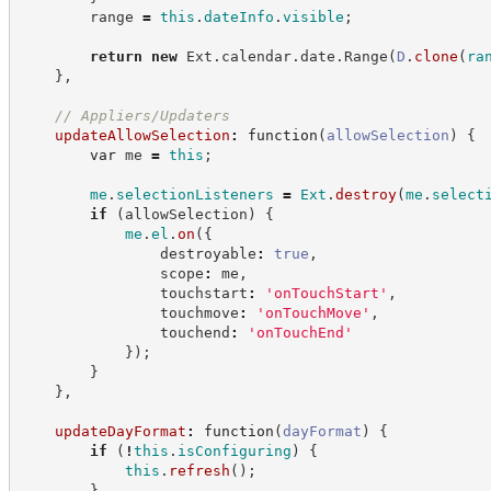
        range 
=
this
.
dateInfo
.
visible
;
return
new
Ext
.
calendar
.
date
.
Range
(
D
.
clone
(
ra
}
,
//
 Appliers/Updaters
updateAllowSelection
:
function
(
allowSelection
)
{
var
 me 
=
this
;
me
.
selectionListeners
=
Ext
.
destroy
(
me
.
select
if
(
allowSelection
)
{
me
.
el
.
on
(
{
                destroyable
:
true
,
                scope
:
 me
,
                touchstart
:
'
onTouchStart
'
,
                touchmove
:
'
onTouchMove
'
,
                touchend
:
'
onTouchEnd
'
}
)
;
}
}
,
updateDayFormat
:
function
(
dayFormat
)
{
if
(
!
this
.
isConfiguring
)
{
this
.
refresh
(
)
;
}