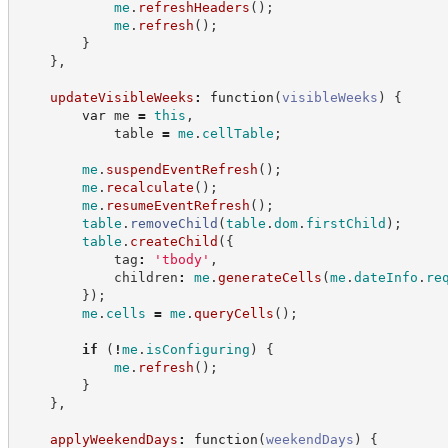
me
.
refreshHeaders
(
)
;
me
.
refresh
(
)
;
}
}
,
updateVisibleWeeks
:
function
(
visibleWeeks
)
{
var
 me 
=
this
,
            table 
=
me
.
cellTable
;
me
.
suspendEventRefresh
(
)
;
me
.
recalculate
(
)
;
me
.
resumeEventRefresh
(
)
;
table
.
removeChild
(
table
.
dom
.
firstChild
)
;
table
.
createChild
(
{
            tag
:
'
tbody
'
,
            children
:
me
.
generateCells
(
me
.
dateInfo
.
re
}
)
;
me
.
cells
=
me
.
queryCells
(
)
;
if
(
!
me
.
isConfiguring
)
{
me
.
refresh
(
)
;
}
}
,
applyWeekendDays
:
function
(
weekendDays
)
{