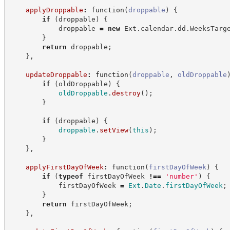
applyDroppable
:
function
(
droppable
)
{
if
(
droppable
)
{
            droppable 
=
new
Ext
.
calendar
.
dd
.
WeeksTarg
}
return
 droppable
;
}
,
updateDroppable
:
function
(
droppable
,
oldDroppable
if
(
oldDroppable
)
{
oldDroppable
.
destroy
(
)
;
}
if
(
droppable
)
{
droppable
.
setView
(
this
)
;
}
}
,
applyFirstDayOfWeek
:
function
(
firstDayOfWeek
)
{
if
(
typeof
 firstDayOfWeek 
!==
'
number
'
)
{
            firstDayOfWeek 
=
Ext
.
Date
.
firstDayOfWeek
;
}
return
 firstDayOfWeek
;
}
,