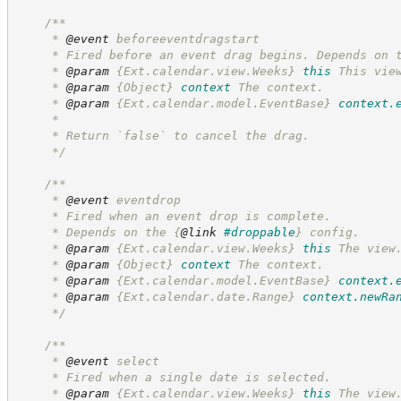
/**
     * 
@event
 beforeeventdragstart
     * Fired before an event drag begins. Depends on 
     * 
@param
{Ext.calendar.view.Weeks}
this
This vie
     * 
@param
{Object}
context
The context.
     * 
@param
{Ext.calendar.model.EventBase}
context.
     *
     * Return `false` to cancel the drag.
*/
/**
     * 
@event
 eventdrop
     * Fired when an event drop is complete.
     * Depends on the 
{
@link
#droppable
}
 config.
     * 
@param
{Ext.calendar.view.Weeks}
this
The view
     * 
@param
{Object}
context
The context.
     * 
@param
{Ext.calendar.model.EventBase}
context.
     * 
@param
{Ext.calendar.date.Range}
context.newRa
*/
/**
     * 
@event
 select
     * Fired when a single date is selected.
     * 
@param
{Ext.calendar.view.Weeks}
this
The view