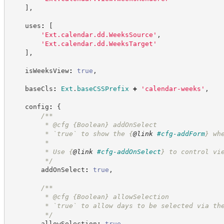
]
,
    uses
:
[
'
Ext.calendar.dd.WeeksSource
'
,
'
Ext.calendar.dd.WeeksTarget
'
]
,
    isWeeksView
:
true
,
    baseCls
:
Ext
.
baseCSSPrefix
+
'
calendar-weeks
'
,
    config
:
{
/**
         * @cfg 
{Boolean}
addOnSelect
         * `true` to show the 
{
@link
#cfg-addForm
}
 wh
         *
         * Use 
{
@link
#cfg-addOnSelect
}
 to control vi
*/
        addOnSelect
:
true
,
/**
         * @cfg 
{Boolean}
allowSelection
         * `true` to allow days to be selected via th
*/
        allowSelection
:
true
,