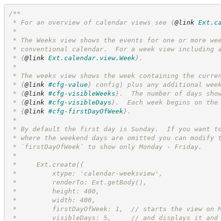
/**
 * For an overview of calendar views see 
{
@link
Ext.c
 *
 * The Weeks view shows the events for one or more we
 * conventional calendar.  For a week view including 
 * 
{
@link
Ext.calendar.view.Week
}
.
 *
 * The weeks view shows the week containing the curre
 * 
{
@link
#cfg-value
}
 config) plus any additional wee
 * 
{
@link
#cfg-visibleWeeks
}
.  The number of days sho
 * 
{
@link
#cfg-visibleDays
}
.  Each week begins on the
 * 
{
@link
#cfg-firstDayOfWeek
}
.
 *
 * By default the first day is Sunday.  If you want t
 * where the weekend days are omitted you can modify 
 * `firstDayOfWeek` to show only Monday - Friday.
 *
 *     Ext.create({
 *         xtype: 'calendar-weeksview',
 *         renderTo: Ext.getBody(),
 *         height: 400,
 *         width: 400,
 *         firstDayOfWeek: 1,  // starts the view on 
 *         visibleDays: 5,     // and displays it and