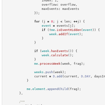
                    index
:
 i
,
                    overflow
:
 overflow
,
                    maxEvents
:
 maxEvents
}
)
;
for
(
j 
=
0
;
 j 
<
 len
;
++
j
)
{
event
=
 events
[
j
]
;
if
(
!
me
.
isEventHidden
(
event
)
)
{
week
.
addIf
(
event
)
;
}
}
if
(
week
.
hasEvents
(
)
)
{
week
.
calculate
(
)
;
}
me
.
processWeek
(
week
,
 frag
)
;
weeks
.
push
(
week
)
;
                current 
=
D
.
add
(
current
,
D
.
DAY
,
 daysI
}
me
.
element
.
appendChild
(
frag
)
;
}
,
/**