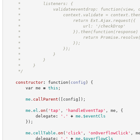
     *         listeners: {
     *             validateeventdrop: function(view, 
     *                 context.validate = context.the
     *                     return Ext.Ajax.request({
     *                         url: '/checkDrop'
     *                     }).then(function(response)
     *                         return Promise.resolve
     *                     });
     *                 });
     *             }
     *         }
     *     }
*/
constructor
:
function
(
config
)
{
var
 me 
=
this
;
me
.
callParent
(
[
config
]
)
;
me
.
el
.
on
(
'
tap
'
,
'
handleEventTap
'
,
 me
,
{
            delegate
:
'
.
'
+
me
.
$eventCls
}
)
;
me
.
cellTable
.
on
(
'
click
'
,
'
onOverflowClick
'
,
 m
            delegate
:
'
.
'
+
me
.
$overflowCls