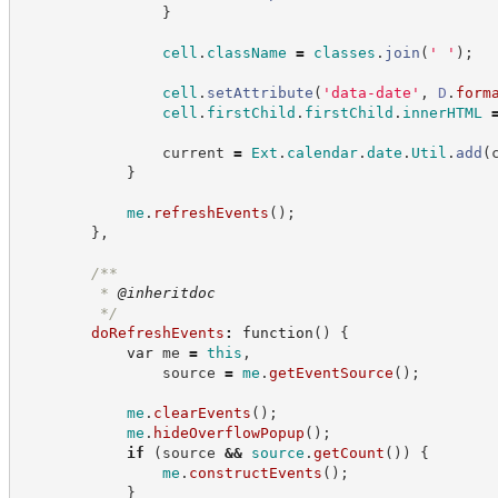
}
cell
.
className
=
classes
.
join
(
'
'
)
;
cell
.
setAttribute
(
'
data-date
'
,
D
.
form
cell
.
firstChild
.
firstChild
.
innerHTML
                current 
=
Ext
.
calendar
.
date
.
Util
.
add
(
}
me
.
refreshEvents
(
)
;
}
,
/**
         * 
@inheritdoc
*/
doRefreshEvents
:
function
(
)
{
var
 me 
=
this
,
                source 
=
me
.
getEventSource
(
)
;
me
.
clearEvents
(
)
;
me
.
hideOverflowPopup
(
)
;
if
(
source 
&&
source
.
getCount
(
)
)
{
me
.
constructEvents
(
)
;
}