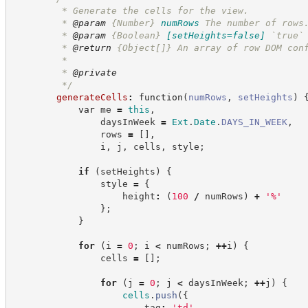
         * Generate the cells for the view.
         * 
@param
{Number}
numRows
The number of rows
         * 
@param
{Boolean}
[setHeights=false]
`true`
         * 
@return
{Object[]}
An array of row DOM con
         *
         * 
@private
*/
generateCells
:
function
(
numRows
,
setHeights
)
var
 me 
=
this
,
                daysInWeek 
=
Ext
.
Date
.
DAYS_IN_WEEK
,
                rows 
=
[
]
,
                i
,
 j
,
 cells
,
 style
;
if
(
setHeights
)
{
                style 
=
{
                    height
:
(
100
/
 numRows
)
+
'
%
'
}
;
}
for
(
i 
=
0
;
 i 
<
 numRows
;
++
i
)
{
                cells 
=
[
]
;
for
(
j 
=
0
;
 j 
<
 daysInWeek
;
++
j
)
{
cells
.
push
(
{
                        tag
:
'
td
'
,