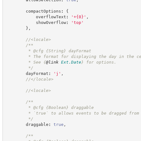
        compactOptions
:
{
            overflowText
:
'
+{0}
'
,
            showOverflow
:
'
top
'
}
,
//
<locale>
/**
         * @cfg 
{String}
dayFormat
         * The format for displaying the day in the c
         * See 
{
@link
Ext.Date
}
 for options.
*/
        dayFormat
:
'
j
'
,
//
</locale>
//
<locale>
/**
         * @cfg 
{Boolean}
draggable
         * `true` to allows events to be dragged from
*/
        draggable
:
true
,
/**