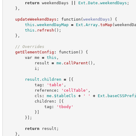
return
 weekendDays 
||
Ext
.
Date
.
weekendDays
;
}
,
updateWeekendDays
:
function
(
weekendDays
)
{
this
.
weekendDayMap
=
Ext
.
Array
.
toMap
(
weekendD
this
.
refresh
(
)
;
}
,
//
 Overrides
getElementConfig
:
function
(
)
{
var
 me 
=
this
,
            result 
=
me
.
callParent
(
)
,
            i
;
result
.
children
=
[
{
            tag
:
'
table
'
,
            reference
:
'
cellTable
'
,
            cls
:
me
.
$tableCls
+
'
'
+
Ext
.
baseCSSPref
            children
:
[
{
                tag
:
'
tbody
'
}
]
}
]
;
return
 result
;
}
,