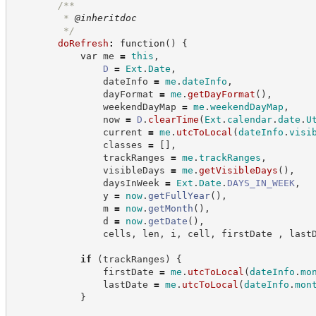
/**
         * 
@inheritdoc
*/
doRefresh
:
function
(
)
{
var
 me 
=
this
,
D
=
Ext
.
Date
,
                dateInfo 
=
me
.
dateInfo
,
                dayFormat 
=
me
.
getDayFormat
(
)
,
                weekendDayMap 
=
me
.
weekendDayMap
,
                now 
=
D
.
clearTime
(
Ext
.
calendar
.
date
.
U
                current 
=
me
.
utcToLocal
(
dateInfo
.
visi
                classes 
=
[
]
,
                trackRanges 
=
me
.
trackRanges
,
                visibleDays 
=
me
.
getVisibleDays
(
)
,
                daysInWeek 
=
Ext
.
Date
.
DAYS_IN_WEEK
,
                y 
=
now
.
getFullYear
(
)
,
                m 
=
now
.
getMonth
(
)
,
                d 
=
now
.
getDate
(
)
,
                cells
,
 len
,
 i
,
 cell
,
 firstDate 
,
 last
if
(
trackRanges
)
{
                firstDate 
=
me
.
utcToLocal
(
dateInfo
.
mo
                lastDate 
=
me
.
utcToLocal
(
dateInfo
.
mon
}