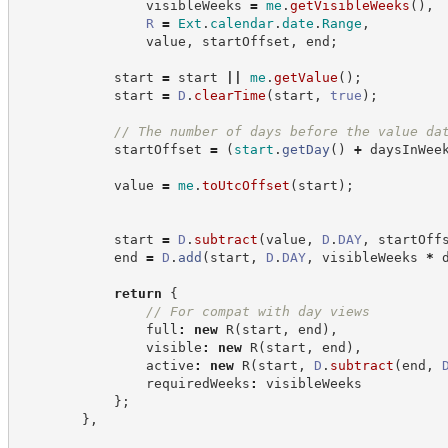
                visibleWeeks 
=
me
.
getVisibleWeeks
(
)
,
R
=
Ext
.
calendar
.
date
.
Range
,
                value
,
 startOffset
,
 end
;
            start 
=
 start 
||
me
.
getValue
(
)
;
            start 
=
D
.
clearTime
(
start
,
true
)
;
//
 The number of days before the value da
            startOffset 
=
(
start
.
getDay
(
)
+
 daysInWee
            value 
=
me
.
toUtcOffset
(
start
)
;
            start 
=
D
.
subtract
(
value
,
D
.
DAY
,
 startOff
            end 
=
D
.
add
(
start
,
D
.
DAY
,
 visibleWeeks 
*
 
return
{
//
 For compat with day views
                full
:
new
R
(
start
,
 end
)
,
                visible
:
new
R
(
start
,
 end
)
,
                active
:
new
R
(
start
,
D
.
subtract
(
end
,
                requiredWeeks
:
 visibleWeeks
}
;
}
,