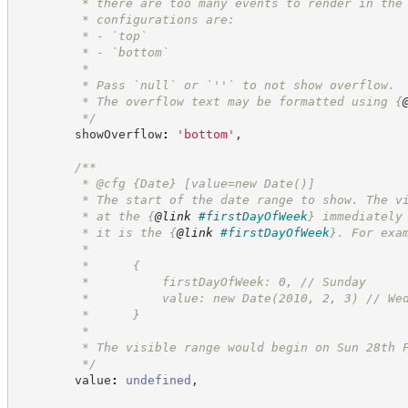
         * there are too many events to render in the
         * configurations are:
         * - `top`
         * - `bottom`
         *
         * Pass `null` or `''` to not show overflow.
         * The overflow text may be formatted using 
{
*/
        showOverflow
:
'
bottom
'
,
/**
         * @cfg 
{Date}
[value=new Date()]
         * The start of the date range to show. The v
         * at the 
{
@link
#firstDayOfWeek
}
 immediately
         * it is the 
{
@link
#firstDayOfWeek
}
. For exa
         *
         *      {
         *          firstDayOfWeek: 0, // Sunday
         *          value: new Date(2010, 2, 3) // We
         *      }
         *
         * The visible range would begin on Sun 28th 
*/
        value
:
undefined
,