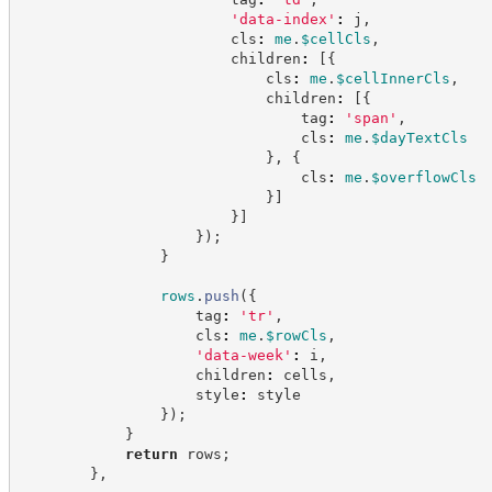
'
data-index
'
:
 j
,
                        cls
:
me
.
$cellCls
,
                        children
:
[
{
                            cls
:
me
.
$cellInnerCls
,
                            children
:
[
{
                                tag
:
'
span
'
,
                                cls
:
me
.
$dayTextCls
}
,
{
                                cls
:
me
.
$overflowCls
}
]
}
]
}
)
;
}
rows
.
push
(
{
                    tag
:
'
tr
'
,
                    cls
:
me
.
$rowCls
,
'
data-week
'
:
 i
,
                    children
:
 cells
,
                    style
:
 style
}
)
;
}
return
 rows
;
}
,