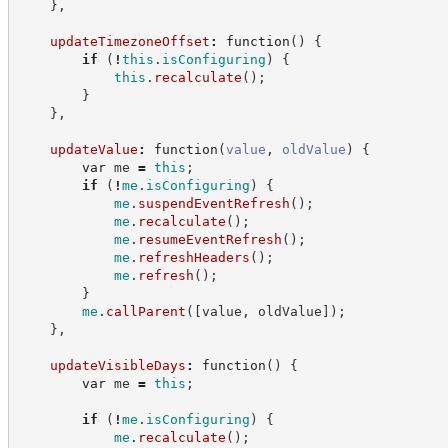
}
,
updateTimezoneOffset
:
function
(
)
{
if
(
!
this
.
isConfiguring
)
{
this
.
recalculate
(
)
;
}
}
,
updateValue
:
function
(
value
,
oldValue
)
{
var
 me 
=
this
;
if
(
!
me
.
isConfiguring
)
{
me
.
suspendEventRefresh
(
)
;
me
.
recalculate
(
)
;
me
.
resumeEventRefresh
(
)
;
me
.
refreshHeaders
(
)
;
me
.
refresh
(
)
;
}
me
.
callParent
(
[
value
,
 oldValue
]
)
;
}
,
updateVisibleDays
:
function
(
)
{
var
 me 
=
this
;
if
(
!
me
.
isConfiguring
)
{
me
.
recalculate
(
)
;