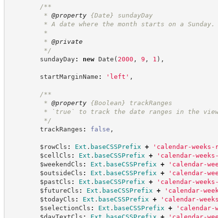
/**
         * 
@property
{Date}
sundayDay
         * A date where the month starts on a Sunday.
         *
         * 
@private
*/
        sundayDay
:
new
Date
(
2000
,
9
,
1
)
,
        startMarginName
:
'
left
'
,
/**
         * 
@property
{Boolean}
trackRanges
         * `true` to track the date ranges in the vie
*/
        trackRanges
:
false
,
        $rowCls
:
Ext
.
baseCSSPrefix
+
'
calendar-weeks-
        $cellCls
:
Ext
.
baseCSSPrefix
+
'
calendar-weeks
        $weekendCls
:
Ext
.
baseCSSPrefix
+
'
calendar-we
        $outsideCls
:
Ext
.
baseCSSPrefix
+
'
calendar-we
        $pastCls
:
Ext
.
baseCSSPrefix
+
'
calendar-weeks
        $futureCls
:
Ext
.
baseCSSPrefix
+
'
calendar-wee
        $todayCls
:
Ext
.
baseCSSPrefix
+
'
calendar-week
        $selectionCls
:
Ext
.
baseCSSPrefix
+
'
calendar-
        $dayTextCls
:
Ext
.
baseCSSPrefix
+
'
calendar-we