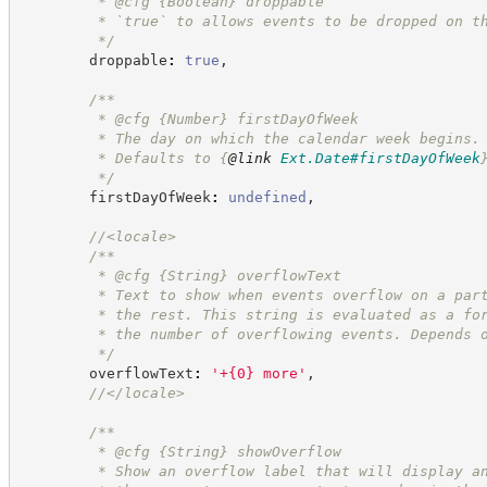
         * @cfg 
{Boolean}
droppable
         * `true` to allows events to be dropped on t
*/
        droppable
:
true
,
/**
         * @cfg 
{Number}
firstDayOfWeek
         * The day on which the calendar week begins.
         * Defaults to 
{
@link
Ext.Date#firstDayOfWeek
*/
        firstDayOfWeek
:
undefined
,
//
<locale>
/**
         * @cfg 
{String}
overflowText
         * Text to show when events overflow on a par
         * the rest. This string is evaluated as a fo
         * the number of overflowing events. Depends 
*/
        overflowText
:
'
+{0} more
'
,
//
</locale>
/**
         * @cfg 
{String}
showOverflow
         * Show an overflow label that will display a