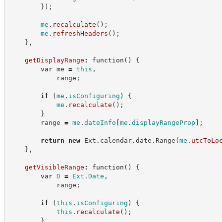
}
)
;
me
.
recalculate
(
)
;
me
.
refreshHeaders
(
)
;
}
,
getDisplayRange
:
function
(
)
{
var
 me 
=
this
,
            range
;
if
(
me
.
isConfiguring
)
{
me
.
recalculate
(
)
;
}
        range 
=
me
.
dateInfo
[
me
.
displayRangeProp
]
;
return
new
Ext
.
calendar
.
date
.
Range
(
me
.
utcToLo
}
,
getVisibleRange
:
function
(
)
{
var
D
=
Ext
.
Date
,
            range
;
if
(
this
.
isConfiguring
)
{
this
.
recalculate
(
)
;
}