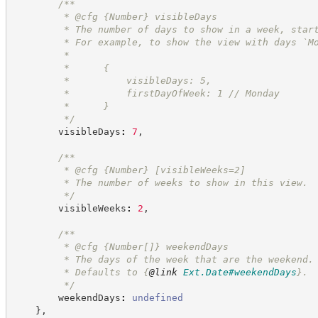
/**
         * @cfg 
{Number}
visibleDays
         * The number of days to show in a week, star
         * For example, to show the view with days `M
         *
         *      {
         *          visibleDays: 5,
         *          firstDayOfWeek: 1 // Monday
         *      }
*/
        visibleDays
:
7
,
/**
         * @cfg 
{Number}
[visibleWeeks=2]
         * The number of weeks to show in this view.
*/
        visibleWeeks
:
2
,
/**
         * @cfg 
{Number[]}
weekendDays
         * The days of the week that are the weekend.
         * Defaults to 
{
@link
Ext.Date#weekendDays
}
.
*/
        weekendDays
:
undefined
}
,