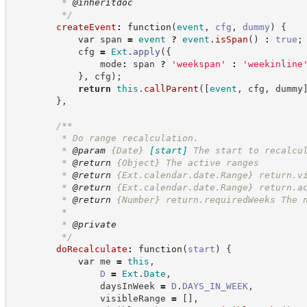
         * 
@inheritdoc
*/
createEvent
:
function
(
event
,
cfg
,
dummy
)
{
var
 span 
=
event
?
event
.
isSpan
(
)
:
true
;
            cfg 
=
Ext
.
apply
(
{
                mode
:
 span 
?
'
weekspan
'
:
'
weekinline
}
,
 cfg
)
;
return
this
.
callParent
(
[
event
,
 cfg
,
 dummy
}
,
/**
         * Do range recalculation.
         * 
@param
{Date}
[start]
The start to recalcu
         * 
@return
{Object}
The active ranges
         * 
@return
{Ext.calendar.date.Range}
return.v
         * 
@return
{Ext.calendar.date.Range}
return.a
         * 
@return
{Number}
return.requiredWeeks The 
         *
         * 
@private
*/
doRecalculate
:
function
(
start
)
{
var
 me 
=
this
,
D
=
Ext
.
Date
,
                daysInWeek 
=
D
.
DAYS_IN_WEEK
,
                visibleRange 
=
[
]
,