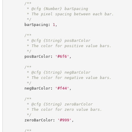
/**
         * @cfg 
{Number}
barSpacing
         * The pixel spacing between each bar.
*/
        barSpacing
:
1
,
/**
         * @cfg 
{String}
posBarColor
         * The color for positive value bars.
*/
        posBarColor
:
'
#6f6
'
,
/**
         * @cfg 
{String}
negBarColor
         * The color for negative value bars.
*/
        negBarColor
:
'
#f44
'
,
/**
         * @cfg 
{String}
zeroBarColor
         * The color for zero value bars.
*/
        zeroBarColor
:
'
#999
'
,
/**