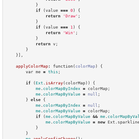
}
if
(
value 
===
0
)
{
return
'
Draw
'
;
}
if
(
value 
===
1
)
{
return
'
Win
'
;
}
return
 v
;
}
}
]
,
applyColorMap
:
function
(
colorMap
)
{
var
 me 
=
this
;
if
(
Ext
.
isArray
(
colorMap
)
)
{
me
.
colorMapByIndex
=
 colorMap
;
me
.
colorMapByValue
=
null
;
}
else
{
me
.
colorMapByIndex
=
null
;
me
.
colorMapByValue
=
 colorMap
;
if
(
me
.
colorMapByValue
&&
me
.
colorMapByVa
me
.
colorMapByValue
=
new
Ext
.
sparklin
}
}
me
.
applyConfigChange
(
)
;