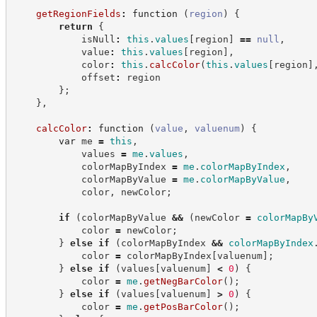
getRegionFields
:
function
(
region
)
{
return
{
            isNull
:
this
.
values
[
region
]
==
null
,
            value
:
this
.
values
[
region
]
,
            color
:
this
.
calcColor
(
this
.
values
[
region
]
            offset
:
 region
}
;
}
,
calcColor
:
function
(
value
,
valuenum
)
{
var
 me 
=
this
,
            values 
=
me
.
values
,
            colorMapByIndex 
=
me
.
colorMapByIndex
,
            colorMapByValue 
=
me
.
colorMapByValue
,
            color
,
 newColor
;
if
(
colorMapByValue 
&&
(
newColor 
=
colorMapBy
            color 
=
 newColor
;
}
else
if
(
colorMapByIndex 
&&
colorMapByIndex
            color 
=
 colorMapByIndex
[
valuenum
]
;
}
else
if
(
values
[
valuenum
]
<
0
)
{
            color 
=
me
.
getNegBarColor
(
)
;
}
else
if
(
values
[
valuenum
]
>
0
)
{
            color 
=
me
.
getPosBarColor
(
)
;