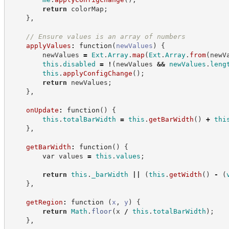
return
 colorMap
;
}
,
//
 Ensure values is an array of numbers
applyValues
:
function
(
newValues
)
{
        newValues 
=
Ext
.
Array
.
map
(
Ext
.
Array
.
from
(
newV
this
.
disabled
=
!
(
newValues 
&&
newValues
.
leng
this
.
applyConfigChange
(
)
;
return
 newValues
;
}
,
onUpdate
:
function
(
)
{
this
.
totalBarWidth
=
this
.
getBarWidth
(
)
+
thi
}
,
getBarWidth
:
function
(
)
{
var
 values 
=
this
.
values
;
return
this
.
_barWidth
||
(
this
.
getWidth
(
)
-
(
}
,
getRegion
:
function
(
x
,
y
)
{
return
Math
.
floor
(
x 
/
this
.
totalBarWidth
)
;
}
,