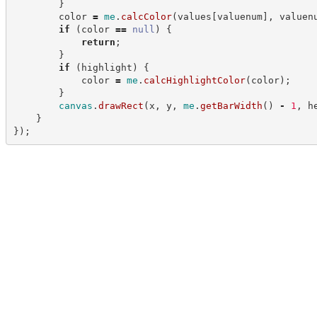
}
        color 
=
me
.
calcColor
(
values
[
valuenum
]
,
 valuen
if
(
color 
==
null
)
{
return
;
}
if
(
highlight
)
{
            color 
=
me
.
calcHighlightColor
(
color
)
;
}
canvas
.
drawRect
(
x
,
 y
,
me
.
getBarWidth
(
)
-
1
,
 h
}
}
)
;