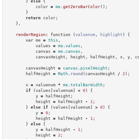
}
else
{
            color 
=
me
.
getZeroBarColor
(
)
;
}
return
 color
;
}
,
renderRegion
:
function
(
valuenum
,
highlight
)
{
var
 me 
=
this
,
            values 
=
me
.
values
,
            canvas 
=
me
.
canvas
,
            canvasHeight
,
 height
,
 halfHeight
,
 x
,
 y
,
 c
        canvasHeight 
=
canvas
.
pixelHeight
;
        halfHeight 
=
Math
.
round
(
canvasHeight 
/
2
)
;
        x 
=
 valuenum 
*
me
.
totalBarWidth
;
if
(
values
[
valuenum
]
<
0
)
{
            y 
=
 halfHeight
;
            height 
=
 halfHeight 
-
1
;
}
else
if
(
values
[
valuenum
]
>
0
)
{
            y 
=
0
;
            height 
=
 halfHeight 
-
1
;
}
else
{
            y 
=
 halfHeight 
-
1
;
            height 
=
2
;