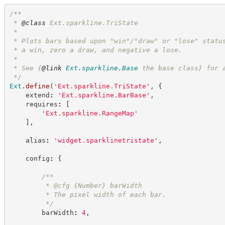
/**
 * 
@class
 Ext.sparkline.TriState
 *
 * Plots bars based upon "win"/"draw" or "lose" statu
 * a win, zero a draw, and negative a lose. 
 *
 * See 
{
@link
Ext.sparkline.Base
 the base class}
 for 
*/
Ext
.
define
(
'
Ext.sparkline.TriState
'
,
{
    extend
:
'
Ext.sparkline.BarBase
'
,
    requires
:
[
'
Ext.sparkline.RangeMap
'
]
,
    alias
:
'
widget.sparklinetristate
'
,
    config
:
{
/**
         * @cfg 
{Number}
barWidth
         * The pixel width of each bar.
*/
        barWidth
:
4
,