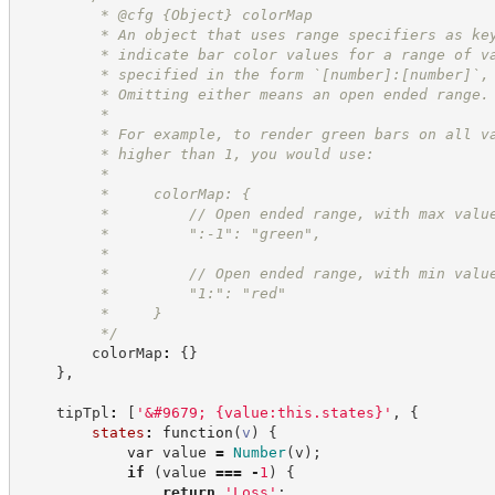
         * @cfg 
{Object}
colorMap
         * An object that uses range specifiers as ke
         * indicate bar color values for a range of v
         * specified in the form `[number]:[number]`,
         * Omitting either means an open ended range.
         *
         * For example, to render green bars on all v
         * higher than 1, you would use:
         *
         *     colorMap: {
         *         // Open ended range, with max valu
         *         ":-1": "green",
         *
         *         // Open ended range, with min valu
         *         "1:": "red"
         *     }
*/
        colorMap
:
{
}
}
,
    tipTpl
:
[
'
&#9679; {value:this.states}
'
,
{
states
:
function
(
v
)
{
var
 value 
=
Number
(
v
)
;
if
(
value 
===
-
1
)
{
return
'
Loss
'
;