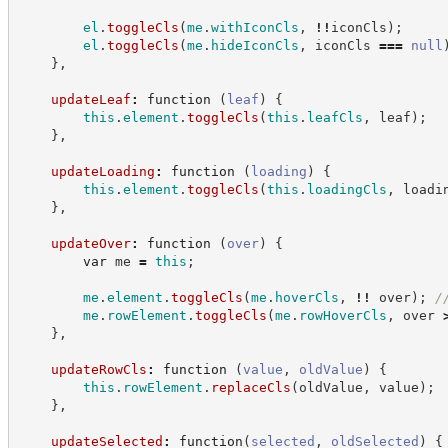
el
.
toggleCls
(
me
.
withIconCls
,
!!
iconCls
)
;
el
.
toggleCls
(
me
.
hideIconCls
,
 iconCls 
===
null
}
,
updateLeaf
:
function
(
leaf
)
{
this
.
element
.
toggleCls
(
this
.
leafCls
,
 leaf
)
;
}
,
updateLoading
:
function
(
loading
)
{
this
.
element
.
toggleCls
(
this
.
loadingCls
,
 loadi
}
,
updateOver
:
function
(
over
)
{
var
 me 
=
this
;
me
.
element
.
toggleCls
(
me
.
hoverCls
,
!!
 over
)
;
/
me
.
rowElement
.
toggleCls
(
me
.
rowHoverCls
,
 over 
}
,
updateRowCls
:
function
(
value
,
oldValue
)
{
this
.
rowElement
.
replaceCls
(
oldValue
,
 value
)
;
}
,
updateSelected
:
function
(
selected
,
oldSelected
)
{