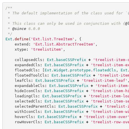
/**
 * The default implementation of the class used for `
 *
 * This class can only be used in conjunction with 
{
@
 * 
@since
 6.0.0
*/
Ext
.
define
(
'
Ext.list.TreeItem
'
,
{
    extend
:
'
Ext.list.AbstractTreeItem
'
,
    xtype
:
'
treelistitem
'
,
    collapsedCls
:
Ext
.
baseCSSPrefix
+
'
treelist-item-
    expandedCls
:
Ext
.
baseCSSPrefix
+
'
treelist-item-e
    floatedCls
:
[
Ext
.
Widget
.
prototype
.
floatedCls
,
Ext
    floatedToolCls
:
Ext
.
baseCSSPrefix
+
'
treelist-ite
    leafCls
:
Ext
.
baseCSSPrefix
+
'
treelist-item-leaf
'
    expandableCls
:
Ext
.
baseCSSPrefix
+
'
treelist-item
    hideIconCls
:
Ext
.
baseCSSPrefix
+
'
treelist-item-h
    loadingCls
:
Ext
.
baseCSSPrefix
+
'
treelist-item-lo
    selectedCls
:
Ext
.
baseCSSPrefix
+
'
treelist-item-s
    selectedParentCls
:
Ext
.
baseCSSPrefix
+
'
treelist-
    withIconCls
:
Ext
.
baseCSSPrefix
+
'
treelist-item-w
    hoverCls
:
Ext
.
baseCSSPrefix
+
'
treelist-item-over
    rowHoverCls
:
Ext
.
baseCSSPrefix
+
'
treelist-row-ov