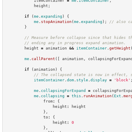
            itemContainer 
=
me
.
itemContainer
,
            height
;
if
(
me
.
expanding
)
{
me
.
stopAnimation
(
me
.
expanding
)
;
//
 also c
}
//
 Measure before collapse since that hides t
//
 ending any in progress expand animation.
        height 
=
 animation 
&&
itemContainer
.
getHeight
me
.
callParent
(
[
 animation
,
 collapsingForExpan
if
(
animation
)
{
//
 The collapsed state is now in effect, 
itemContainer
.
dom
.
style
.
display
=
'
block
'
me
.
collapsingForExpand
=
 collapsingForExp
me
.
collapsing
=
this
.
runAnimation
(
Ext
.
mer
                from
:
{
                    height
:
 height
}
,
                to
:
{
                    height
:
0
}
,