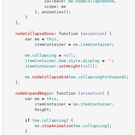
                callback
:
me
.
nodeCollapseDone
,
                scope
:
 me
}
,
 animation
)
)
;
}
}
,
nodeCollapseDone
:
function
(
animation
)
{
var
 me 
=
this
,
            itemContainer 
=
me
.
itemContainer
;
me
.
collapsing
=
null
;
itemContainer
.
dom
.
style
.
display
=
'
'
;
itemContainer
.
setHeight
(
null
)
;
me
.
nodeCollapseEnd
(
me
.
collapsingForExpand
)
;
}
,
nodeExpandBegin
:
function
(
animation
)
{
var
 me 
=
this
,
            itemContainer 
=
me
.
itemContainer
,
            height
;
if
(
me
.
collapsing
)
{
me
.
stopAnimation
(
me
.
collapsing
)
;
}