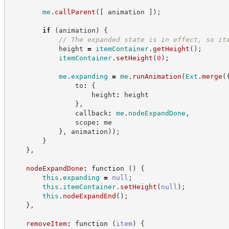
me
.
callParent
(
[
 animation 
]
)
;
if
(
animation
)
{
//
 The expanded state is in effect, so it
            height 
=
itemContainer
.
getHeight
(
)
;
itemContainer
.
setHeight
(
0
)
;
me
.
expanding
=
me
.
runAnimation
(
Ext
.
merge
(
                to
:
{
                    height
:
 height
}
,
                callback
:
me
.
nodeExpandDone
,
                scope
:
 me
}
,
 animation
)
)
;
}
}
,
nodeExpandDone
:
function
(
)
{
this
.
expanding
=
null
;
this
.
itemContainer
.
setHeight
(
null
)
;
this
.
nodeExpandEnd
(
)
;
}
,
removeItem
:
function
(
item
)
{