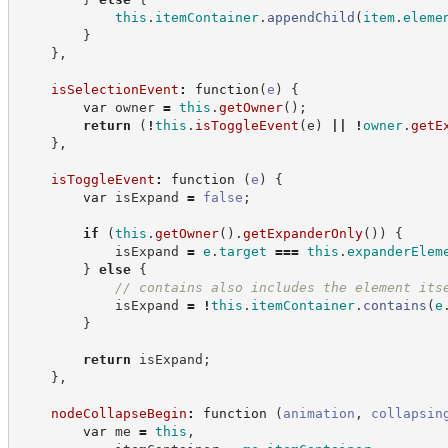
this
.
itemContainer
.
appendChild
(
item
.
eleme
}
}
,
isSelectionEvent
:
function
(
e
)
{
var
 owner 
=
this
.
getOwner
(
)
;
return
(
!
this
.
isToggleEvent
(
e
)
||
!
owner
.
getE
}
,
isToggleEvent
:
function
(
e
)
{
var
 isExpand 
=
false
;
if
(
this
.
getOwner
(
)
.
getExpanderOnly
(
)
)
{
            isExpand 
=
e
.
target
===
this
.
expanderElem
}
else
{
//
 contains also includes the element its
            isExpand 
=
!
this
.
itemContainer
.
contains
(
e
}
return
 isExpand
;
}
,
nodeCollapseBegin
:
function
(
animation
,
collapsin
var
 me 
=
this
,