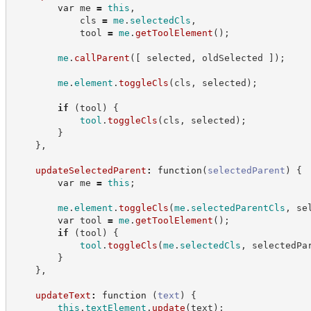
var
 me 
=
this
,
            cls 
=
me
.
selectedCls
,
            tool 
=
me
.
getToolElement
(
)
;
me
.
callParent
(
[
 selected
,
 oldSelected 
]
)
;
me
.
element
.
toggleCls
(
cls
,
 selected
)
;
if
(
tool
)
{
tool
.
toggleCls
(
cls
,
 selected
)
;
}
}
,
updateSelectedParent
:
function
(
selectedParent
)
{
var
 me 
=
this
;
me
.
element
.
toggleCls
(
me
.
selectedParentCls
,
 se
var
 tool 
=
me
.
getToolElement
(
)
;
if
(
tool
)
{
tool
.
toggleCls
(
me
.
selectedCls
,
 selectedPa
}
}
,
updateText
:
function
(
text
)
{
this
.
textElement
.
update
(
text
)
;