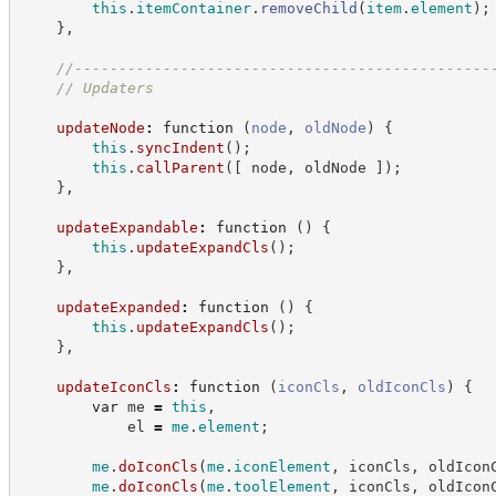
this
.
itemContainer
.
removeChild
(
item
.
element
)
;
}
,
//
-----------------------------------------------
//
 Updaters
updateNode
:
function
(
node
,
oldNode
)
{
this
.
syncIndent
(
)
;
this
.
callParent
(
[
 node
,
 oldNode 
]
)
;
}
,
updateExpandable
:
function
(
)
{
this
.
updateExpandCls
(
)
;
}
,
updateExpanded
:
function
(
)
{
this
.
updateExpandCls
(
)
;
}
,
updateIconCls
:
function
(
iconCls
,
oldIconCls
)
{
var
 me 
=
this
,
            el 
=
me
.
element
;
me
.
doIconCls
(
me
.
iconElement
,
 iconCls
,
 oldIcon
me
.
doIconCls
(
me
.
toolElement
,
 iconCls
,
 oldIcon