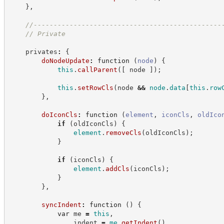
}
,
//
-----------------------------------------------
//
 Private
    privates
:
{
doNodeUpdate
:
function
(
node
)
{
this
.
callParent
(
[
 node 
]
)
;
this
.
setRowCls
(
node 
&&
node
.
data
[
this
.
row
}
,
doIconCls
:
function
(
element
,
iconCls
,
oldIco
if
(
oldIconCls
)
{
element
.
removeCls
(
oldIconCls
)
;
}
if
(
iconCls
)
{
element
.
addCls
(
iconCls
)
;
}
}
,
syncIndent
:
function
(
)
{
var
 me 
=
this
,
                indent 
=
me
.
getIndent
(
)
,