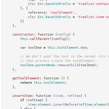
            cls
:
Ext
.
baseCSSPrefix
+
'
treelist-contai
}
,
{
            reference
:
'
toolElement
'
,
            cls
:
Ext
.
baseCSSPrefix
+
'
treelist-item-t
}
]
}
,
constructor
:
function
(
config
)
{
this
.
callParent
(
[
config
]
)
;
var
 toolDom 
=
this
.
toolElement
.
dom
;
//
 We don't want the tool in the normal <li> 
//
 that process create the toolElement.
toolDom
.
parentNode
.
removeChild
(
toolDom
)
;
}
,
getToolElement
:
function
(
)
{
return
this
.
toolElement
;
}
,
insertItem
:
function
(
item
,
refItem
)
{
if
(
refItem
)
{
item
.
element
.
insertBefore
(
refItem
.
element
}
else
{