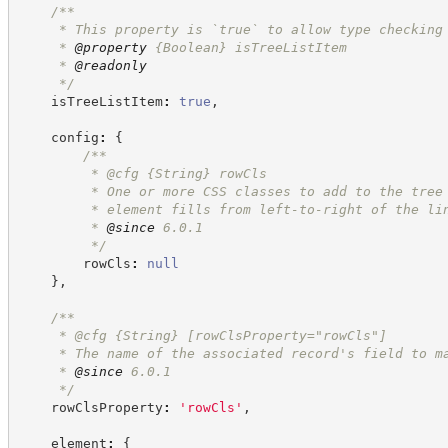
/**
     * This property is `true` to allow type checking
     * 
@property
{Boolean}
isTreeListItem
     * 
@readonly
*/
    isTreeListItem
:
true
,
    config
:
{
/**
         * @cfg 
{String}
rowCls
         * One or more CSS classes to add to the tree
         * element fills from left-to-right of the li
         * 
@since
 6.0.1
*/
        rowCls
:
null
}
,
/**
     * @cfg 
{String}
[rowClsProperty="rowCls"]
     * The name of the associated record's field to m
     * 
@since
 6.0.1
*/
    rowClsProperty
:
'
rowCls
'
,
    element
:
{