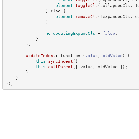
element
.
toggleCls
(
collapsedCls
,
!
}
else
{
element
.
removeCls
(
[
expandedCls
,
 c
}
me
.
updatingExpandCls
=
false
;
}
}
,
updateIndent
:
function
(
value
,
oldValue
)
{
this
.
syncIndent
(
)
;
this
.
callParent
(
[
 value
,
 oldValue 
]
)
;
}
}
}
)
;