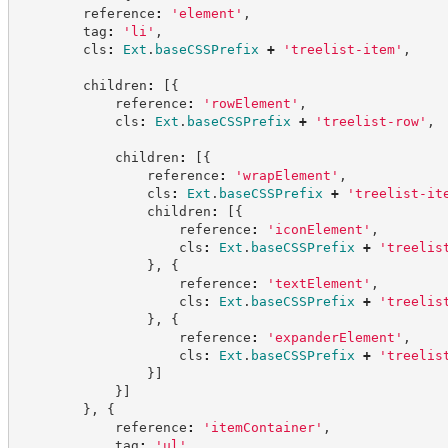
        reference
:
'
element
'
,
        tag
:
'
li
'
,
        cls
:
Ext
.
baseCSSPrefix
+
'
treelist-item
'
,
        children
:
[
{
            reference
:
'
rowElement
'
,
            cls
:
Ext
.
baseCSSPrefix
+
'
treelist-row
'
,
            children
:
[
{
                reference
:
'
wrapElement
'
,
                cls
:
Ext
.
baseCSSPrefix
+
'
treelist-it
                children
:
[
{
                    reference
:
'
iconElement
'
,
                    cls
:
Ext
.
baseCSSPrefix
+
'
treelis
}
,
{
                    reference
:
'
textElement
'
,
                    cls
:
Ext
.
baseCSSPrefix
+
'
treelis
}
,
{
                    reference
:
'
expanderElement
'
,
                    cls
:
Ext
.
baseCSSPrefix
+
'
treelis
}
]
}
]
}
,
{
            reference
:
'
itemContainer
'
,
            tag
:
'
ul
'
,