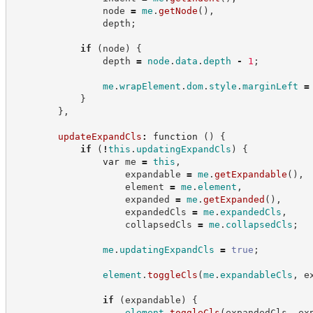
                node 
=
me
.
getNode
(
)
,
                depth
;
if
(
node
)
{
                depth 
=
node
.
data
.
depth
-
1
;
me
.
wrapElement
.
dom
.
style
.
marginLeft
=
}
}
,
updateExpandCls
:
function
(
)
{
if
(
!
this
.
updatingExpandCls
)
{
var
 me 
=
this
,
                    expandable 
=
me
.
getExpandable
(
)
,
                    element 
=
me
.
element
,
                    expanded 
=
me
.
getExpanded
(
)
,
                    expandedCls 
=
me
.
expandedCls
,
                    collapsedCls 
=
me
.
collapsedCls
;
me
.
updatingExpandCls
=
true
;
element
.
toggleCls
(
me
.
expandableCls
,
 e
if
(
expandable
)
{
element
.
toggleCls
(
expandedCls
,
 ex