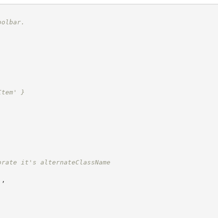
oolbar.
Item' }
orate it's alternateClassName
]
,