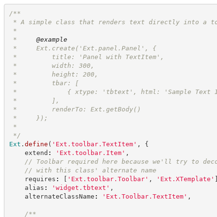
/**
 * A simple class that renders text directly into a t
 *
 *     
@example
 *     Ext.create('Ext.panel.Panel', {
 *         title: 'Panel with TextItem',
 *         width: 300,
 *         height: 200,
 *         tbar: [
 *             { xtype: 'tbtext', html: 'Sample Text 
 *         ],
 *         renderTo: Ext.getBody()
 *     });
 *
*/
Ext
.
define
(
'
Ext.toolbar.TextItem
'
,
{
    extend
:
'
Ext.toolbar.Item
'
,
//
 Toolbar required here because we'll try to dec
//
 with this class' alternate name
    requires
:
[
'
Ext.toolbar.Toolbar
'
,
'
Ext.XTemplate
'
    alias
:
'
widget.tbtext
'
,
    alternateClassName
:
'
Ext.Toolbar.TextItem
'
,
/**