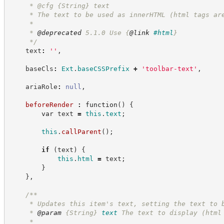
     * @cfg 
{String}
text
     * The text to be used as innerHTML (html tags ar
     *
     * 
@deprecated
 5.1.0 Use 
{
@link
#html
}
*/
    text
:
'
'
,
    baseCls
:
Ext
.
baseCSSPrefix
+
'
toolbar-text
'
,
    ariaRole
:
null
,
beforeRender
:
function
(
)
{
var
 text 
=
this
.
text
;
this
.
callParent
(
)
;
if
(
text
)
{
this
.
html
=
 text
;
}
}
,
/**
     * Updates this item's text, setting the text to 
     * 
@param
{String}
text
The text to display (html
     *