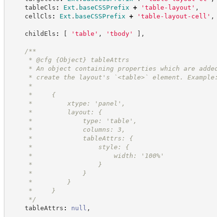
    tableCls
:
Ext
.
baseCSSPrefix
+
'
table-layout
'
,
    cellCls
:
Ext
.
baseCSSPrefix
+
'
table-layout-cell
'
,
    childEls
:
[
'
table
'
,
'
tbody
'
]
,
/**
     * @cfg 
{Object}
tableAttrs
     * An object containing properties which are adde
     * create the layout's `<table>` element. Example
     *
     *     {
     *         xtype: 'panel',
     *         layout: {
     *             type: 'table',
     *             columns: 3,
     *             tableAttrs: {
     *                 style: {
     *                     width: '100%'
     *                 }
     *             }
     *         }
     *     }
*/
    tableAttrs
:
null
,