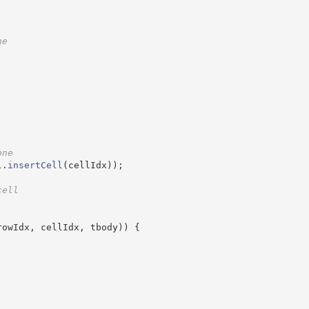
ne
one
l
.
insertCell
(
cellIdx
)
)
;
cell
rowIdx
,
 cellIdx
,
 tbody
)
)
{