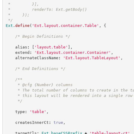
 *         }],
 *         renderTo: Ext.getBody()
 *     });
*/
Ext
.
define
(
'
Ext.layout.container.Table
'
,
{
/*
 Begin Definitions 
*/
    alias
:
[
'
layout.table
'
]
,
    extend
:
'
Ext.layout.container.Container
'
,
    alternateClassName
:
'
Ext.layout.TableLayout
'
,
/*
 End Definitions 
*/
/**
     * @cfg 
{Number}
columns
     * The total number of columns to create in the t
     * this layout will be rendered into a single row
*/
    type
:
'
table
'
,
    createsInnerCt
:
true
,
    targetCls
:
Ext
.
baseCSSPrefix
+
'
table-layout-ct
'
,