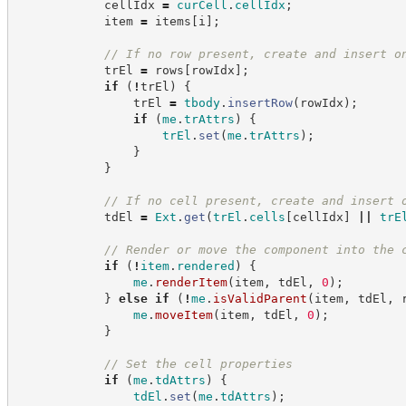
            cellIdx 
=
curCell
.
cellIdx
;
            item 
=
 items
[
i
]
;
//
 If no row present, create and insert o
            trEl 
=
 rows
[
rowIdx
]
;
if
(
!
trEl
)
{
                trEl 
=
tbody
.
insertRow
(
rowIdx
)
;
if
(
me
.
trAttrs
)
{
trEl
.
set
(
me
.
trAttrs
)
;
}
}
//
 If no cell present, create and insert 
            tdEl 
=
Ext
.
get
(
trEl
.
cells
[
cellIdx
]
||
trE
//
 Render or move the component into the 
if
(
!
item
.
rendered
)
{
me
.
renderItem
(
item
,
 tdEl
,
0
)
;
}
else
if
(
!
me
.
isValidParent
(
item
,
 tdEl
,
 
me
.
moveItem
(
item
,
 tdEl
,
0
)
;
}
//
 Set the cell properties
if
(
me
.
tdAttrs
)
{
tdEl
.
set
(
me
.
tdAttrs
)
;