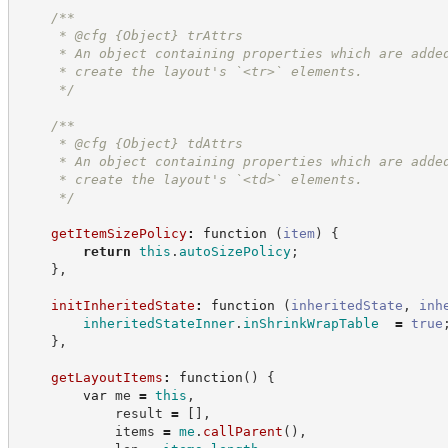
/**
     * @cfg 
{Object}
trAttrs
     * An object containing properties which are adde
     * create the layout's `<tr>` elements.
*/
/**
     * @cfg 
{Object}
tdAttrs
     * An object containing properties which are adde
     * create the layout's `<td>` elements.
*/
getItemSizePolicy
:
function
(
item
)
{
return
this
.
autoSizePolicy
;
}
,
initInheritedState
:
function
(
inheritedState
,
inh
inheritedStateInner
.
inShrinkWrapTable
=
true
}
,
getLayoutItems
:
function
(
)
{
var
 me 
=
this
,
            result 
=
[
]
,
            items 
=
me
.
callParent
(
)
,