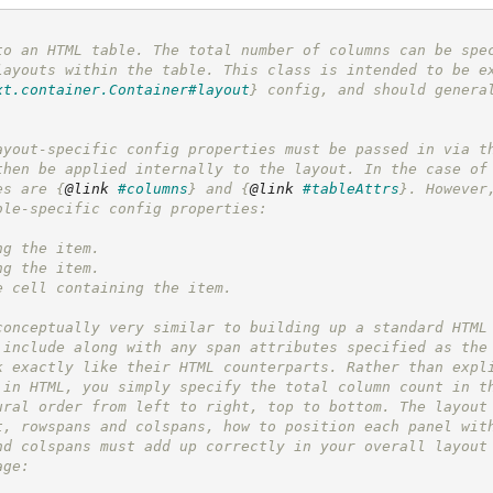
to an HTML table. The total number of columns can be spe
layouts within the table. This class is intended to be e
xt.container.Container#layout
}
 config, and should genera
ayout-specific config properties must be passed in via t
then be applied internally to the layout. In the case of
es are 
{
@link
#columns
}
 and 
{
@link
#tableAttrs
}
. However
ble-specific config properties:
ng the item.
ng the item.
e cell containing the item.
conceptually very similar to building up a standard HTML
 include along with any span attributes specified as the
k exactly like their HTML counterparts. Rather than expl
 in HTML, you simply specify the total column count in t
ural order from left to right, top to bottom. The layout
t, rowspans and colspans, how to position each panel wit
nd colspans must add up correctly in your overall layout
age: