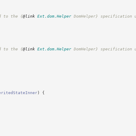
d to the 
{
@link
Ext.dom.Helper
 DomHelper}
 specification 
d to the 
{
@link
Ext.dom.Helper
 DomHelper}
 specification 
eritedStateInner
)
{
;