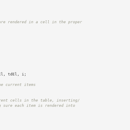
are rendered in a cell in the proper
El
,
 tdEl
,
 i
;
he current items
rent cells in the table, inserting/
g sure each item is rendered into