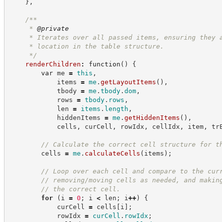
}
,
/**
     * 
@private
     * Iterates over all passed items, ensuring they 
     * location in the table structure.
*/
renderChildren
:
function
(
)
{
var
 me 
=
this
,
            items 
=
me
.
getLayoutItems
(
)
,
            tbody 
=
me
.
tbody
.
dom
,
            rows 
=
tbody
.
rows
,
            len 
=
items
.
length
,
            hiddenItems 
=
me
.
getHiddenItems
(
)
,
            cells
,
 curCell
,
 rowIdx
,
 cellIdx
,
 item
,
 tr
//
 Calculate the correct cell structure for t
        cells 
=
me
.
calculateCells
(
items
)
;
//
 Loop over each cell and compare to the cur
//
 removing/moving cells as needed, and makin
//
 the correct cell.
for
(
i 
=
0
;
 i 
<
 len
;
 i
++
)
{
            curCell 
=
 cells
[
i
]
;
            rowIdx 
=
curCell
.
rowIdx
;