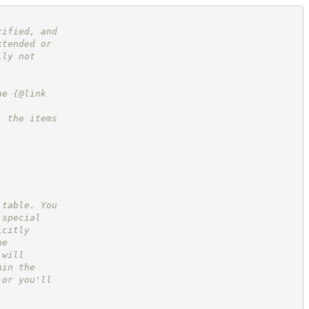
cified, and
xtended or
lly not
he {@link
, the items
 table. You
 special
icitly
he
 will
hin the
 or you'll