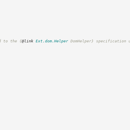
d to the 
{
@link
Ext.dom.Helper
 DomHelper}
 specification 
: