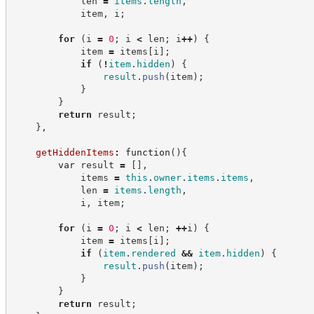
            len 
=
items
.
length
,
            item
,
 i
;
for
(
i 
=
0
;
 i 
<
 len
;
 i
++
)
{
            item 
=
 items
[
i
]
;
if
(
!
item
.
hidden
)
{
result
.
push
(
item
)
;
}
}
return
 result
;
}
,
getHiddenItems
:
function
(
)
{
var
 result 
=
[
]
,
            items 
=
this
.
owner
.
items
.
items
,
            len 
=
items
.
length
,
            i
,
 item
;
for
(
i 
=
0
;
 i 
<
 len
;
++
i
)
{
            item 
=
 items
[
i
]
;
if
(
item
.
rendered
&&
item
.
hidden
)
{
result
.
push
(
item
)
;
}
}
return
 result
;