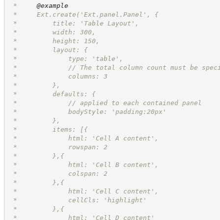
 *     
@example
 *     Ext.create('Ext.panel.Panel', {
 *         title: 'Table Layout',
 *         width: 300,
 *         height: 150,
 *         layout: {
 *             type: 'table',
 *             // The total column count must be spec
 *             columns: 3
 *         },
 *         defaults: {
 *             // applied to each contained panel
 *             bodyStyle: 'padding:20px'
 *         },
 *         items: [{
 *             html: 'Cell A content',
 *             rowspan: 2
 *         },{
 *             html: 'Cell B content',
 *             colspan: 2
 *         },{
 *             html: 'Cell C content',
 *             cellCls: 'highlight'
 *         },{
 *             html: 'Cell D content'