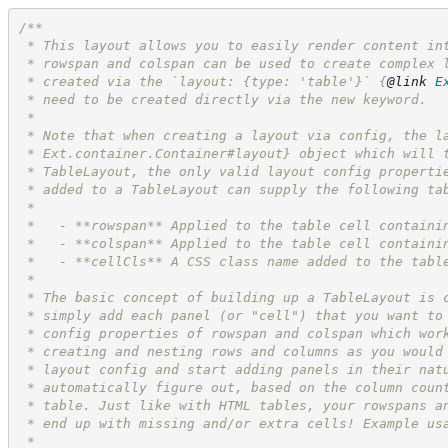
/**
 * This layout allows you to easily render content in
 * rowspan and colspan can be used to create complex 
 * created via the `layout: {type: 'table'}` 
{
@link
E
 * need to be created directly via the new keyword.
 *
 * Note that when creating a layout via config, the l
 * Ext.container.Container#layout} object which will 
 * TableLayout, the only valid layout config properti
 * added to a TableLayout can supply the following ta
 *
 *   - **rowspan** Applied to the table cell containi
 *   - **colspan** Applied to the table cell containi
 *   - **cellCls** A CSS class name added to the tabl
 *
 * The basic concept of building up a TableLayout is 
 * simply add each panel (or "cell") that you want to
 * config properties of rowspan and colspan which wor
 * creating and nesting rows and columns as you would
 * layout config and start adding panels in their nat
 * automatically figure out, based on the column coun
 * table. Just like with HTML tables, your rowspans a
 * end up with missing and/or extra cells! Example us
 *